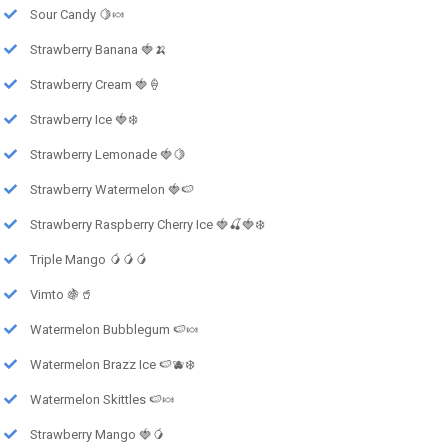
Sour Candy 🍋🍬
Strawberry Banana 🍓🍌
Strawberry Cream 🍓🍦
Strawberry Ice 🍓❄️
Strawberry Lemonade 🍓🍋
Strawberry Watermelon 🍓🍉
Strawberry Raspberry Cherry Ice 🍓🍒🍓❄️
Triple Mango 🥭🥭🥭
Vimto 🍇🥤
Watermelon Bubblegum 🍉🍬
Watermelon Brazz Ice 🍉🫐❄️
Watermelon Skittles 🍉🍬
Strawberry Mango 🍓🥭