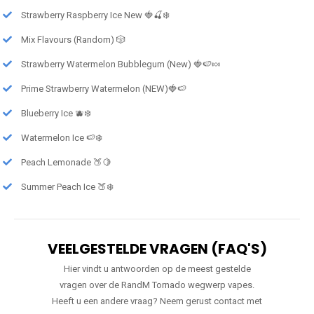
Strawberry Raspberry Ice New 🍓🍒❄️
Mix Flavours (Random) 🎲
Strawberry Watermelon Bubblegum (New) 🍓🍉🍬
Prime Strawberry Watermelon (NEW)🍓🍉
Blueberry Ice 🫐❄️
Watermelon Ice 🍉❄️
Peach Lemonade 🍑🍋
Summer Peach Ice 🍑❄️
VEELGESTELDE VRAGEN (FAQ'S)
Hier vindt u antwoorden op de meest gestelde
vragen over de RandM Tornado wegwerp vapes.
Heeft u een andere vraag? Neem gerust contact met