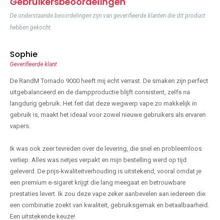
Gebruikersbeoordelingen
De onderstaande beoordelingen zijn van geverifieerde klanten die dit product
hebben gekocht.
Sophie
Geverifieerde klant
De RandM Tornado 9000 heeft mij echt verrast. De smaken zijn perfect
uitgebalanceerd en de dampproductie blijft consistent, zelfs na
langdurig gebruik. Het feit dat deze wegwerp vape zo makkelijk in
gebruik is, maakt het ideaal voor zowel nieuwe gebruikers als ervaren
vapers.
Ik was ook zeer tevreden over de levering, die snel en probleemloos
verliep. Alles was netjes verpakt en mijn bestelling werd op tijd
geleverd. De prijs-kwaliteitverhouding is uitstekend, vooral omdat je
een premium e-sigaret krijgt die lang meegaat en betrouwbare
prestaties levert. Ik zou deze vape zeker aanbevelen aan iedereen die
een combinatie zoekt van kwaliteit, gebruiksgemak en betaalbaarheid.
Een uitstekende keuze!