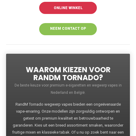
ONLINE WINKEL
NEEM CONTACT OP
VOOR MEER
INFORMATIE
WAAROM KIEZEN VOOR
RANDM TORNADO?
De beste keuze voor premium e-sigaretten en wegwerp vapes in
Nederland en België.
RandM Tornado wegwerp vapes bieden een ongeëvenaarde
vape-ervaring. Onze modellen zijn zorgvuldig ontworpen en
getest om premium kwaliteit en betrouwbaarheid te
garanderen. Kies uit een breed assortiment smaken, waaronder
fruitige mixen en klassieke tabak. Of u nu op zoek bent naar een