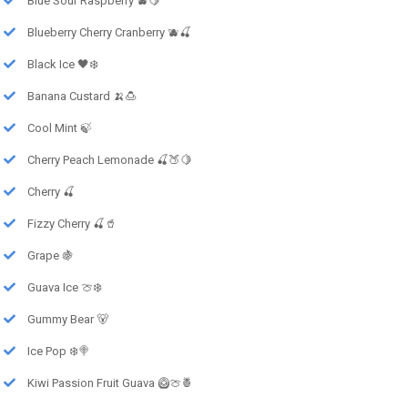
Blue Sour Raspberry 🫐🍋
Blueberry Cherry Cranberry 🫐🍒
Black Ice 🖤❄️
Banana Custard 🍌🍮
Cool Mint 🍃
Cherry Peach Lemonade 🍒🍑🍋
Cherry 🍒
Fizzy Cherry 🍒🥤
Grape 🍇
Guava Ice 🍈❄️
Gummy Bear 🐻
Ice Pop ❄️🍭
Kiwi Passion Fruit Guava 🥝🍈🍍