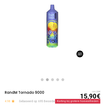
RandM Tornado 9000
van
26€
15,90€
4.98
Gebaseerd op: 695 Beoordelingen
Korting bij grotere hoeveelheden