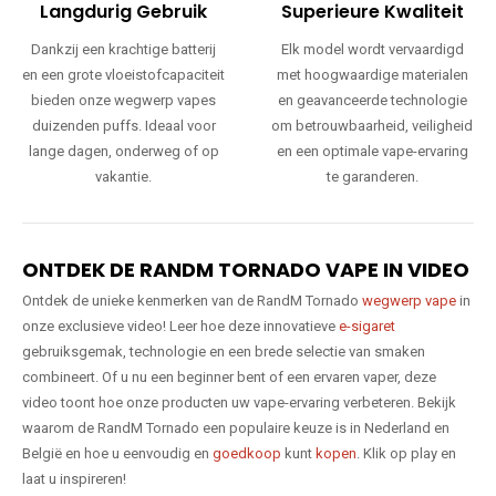
Langdurig Gebruik
Superieure Kwaliteit
Dankzij een krachtige batterij
Elk model wordt vervaardigd
en een grote vloeistofcapaciteit
met hoogwaardige materialen
bieden onze wegwerp vapes
en geavanceerde technologie
duizenden puffs. Ideaal voor
om betrouwbaarheid, veiligheid
lange dagen, onderweg of op
en een optimale vape-ervaring
vakantie.
te garanderen.
ONTDEK DE RANDM TORNADO VAPE IN VIDEO
Ontdek de unieke kenmerken van de RandM Tornado
wegwerp vape
in
onze exclusieve video! Leer hoe deze innovatieve
e-sigaret
gebruiksgemak, technologie en een brede selectie van smaken
combineert. Of u nu een beginner bent of een ervaren vaper, deze
video toont hoe onze producten uw vape-ervaring verbeteren. Bekijk
waarom de RandM Tornado een populaire keuze is in Nederland en
België en hoe u eenvoudig en
goedkoop
kunt
kopen
. Klik op play en
laat u inspireren!