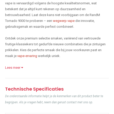
vape is vervaardigd volgens de hoogste kwaliteitsnormen, wat
betekent dat je altijd kunt rekenen op duurzaamheid en
betrouwbaarheid. Laat deze kans niet voorbijgaan om de RandM
Tornado 9000 te proberen – een
wegwerp vape
die innovatie,
gebruiksgemak en waarde perfect combineert.
Ontdek onze premium selectie smaken, variërend van vertrouwde
fruitige klassiekers tot gedurfde nieuwe combinaties die je zintuigen
prikkelen. Kies de perfecte smaak die bij jouw voorkeuren past en
maak je
vape-ervaring
werkelijk uniek.
Lees meer
Technische Specificaties
De onderstaande informatie helpt je de kenmerken van dit product beter te
begrijpen. Als je vragen hebt, neem dan gerust contact met ons op.