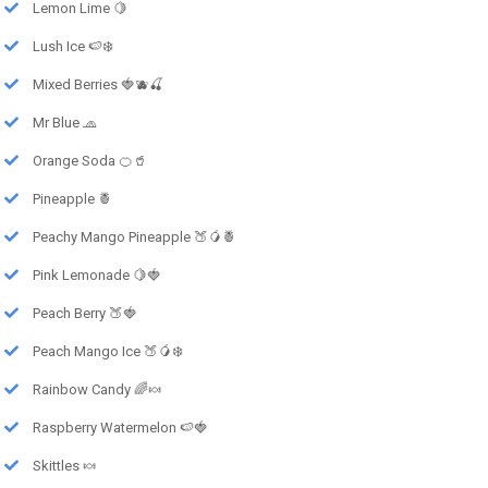
Lemon Lime 🍋
Lush Ice 🍉❄️
Mixed Berries 🍓🫐🍒
Mr Blue 🧢
Orange Soda 🍊🥤
Pineapple 🍍
Peachy Mango Pineapple 🍑🥭🍍
Pink Lemonade 🍋🍓
Peach Berry 🍑🍓
Peach Mango Ice 🍑🥭❄️
Rainbow Candy 🌈🍬
Raspberry Watermelon 🍉🍓
Skittles 🍬