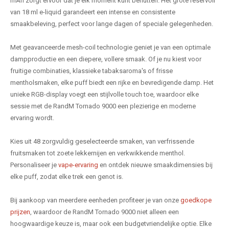
mAh zorgt ervoor dat je elk moment kunt benutten. Het grote reservoir
van 18 ml e-liquid garandeert een intense en consistente
smaakbeleving, perfect voor lange dagen of speciale gelegenheden.
Met geavanceerde mesh-coil technologie geniet je van een optimale
dampproductie en een diepere, vollere smaak. Of je nu kiest voor
fruitige combinaties, klassieke tabaksaroma's of frisse
mentholsmaken, elke puff biedt een rijke en bevredigende damp. Het
unieke RGB-display voegt een stijlvolle touch toe, waardoor elke
sessie met de RandM Tornado 9000 een plezierige en moderne
ervaring wordt.
Kies uit 48 zorgvuldig geselecteerde smaken, van verfrissende
fruitsmaken tot zoete lekkernijen en verkwikkende menthol.
Personaliseer je
vape-ervaring
en ontdek nieuwe smaakdimensies bij
elke puff, zodat elke trek een genot is.
Bij aankoop van meerdere eenheden profiteer je van onze
goedkope
prijzen
, waardoor de RandM Tornado 9000 niet alleen een
hoogwaardige keuze is, maar ook een budgetvriendelijke optie. Elke