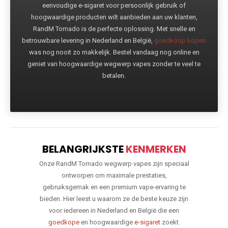
eenvoudige e-sigaret voor persoonlijk gebruik of
hoogwaardige producten wilt aanbieden aan uw klanten,
RandM Tornado is de perfecte oplossing. Met snelle en
betrouwbare levering in Nederland en België,
goedkoop kopen
was nog nooit zo makkelijk. Bestel vandaag nog online en
geniet van hoogwaardige wegwerp vapes zonder te veel te
betalen.
BELANGRIJKSTE
KENMERKEN
Onze RandM Tornado wegwerp vapes zijn speciaal
ontworpen om maximale prestaties,
gebruiksgemak en een premium vape-ervaring te
bieden. Hier leest u waarom ze de beste keuze zijn
voor iedereen in Nederland en België die een
goedkope
en hoogwaardige
e-sigaret
zoekt.