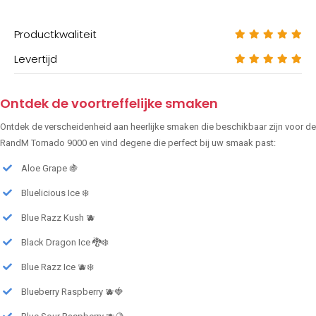
Productkwaliteit
Levertijd
Ontdek de voortreffelijke smaken
Ontdek de verscheidenheid aan heerlijke smaken die beschikbaar zijn voor de
RandM Tornado 9000 en vind degene die perfect bij uw smaak past:
Aloe Grape 🍇
Bluelicious Ice ❄️
Blue Razz Kush 🫐
Black Dragon Ice 🐉❄️
Blue Razz Ice 🫐❄️
Blueberry Raspberry 🫐🍓