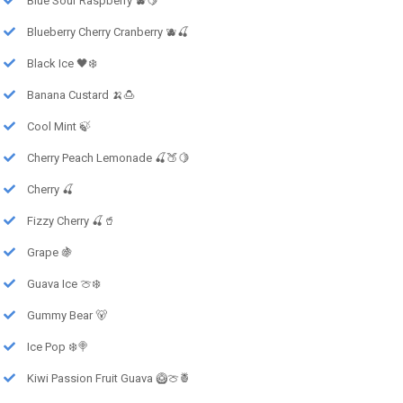
Blue Sour Raspberry 🫐🍋
Blueberry Cherry Cranberry 🫐🍒
Black Ice 🖤❄️
Banana Custard 🍌🍮
Cool Mint 🍃
Cherry Peach Lemonade 🍒🍑🍋
Cherry 🍒
Fizzy Cherry 🍒🥤
Grape 🍇
Guava Ice 🍈❄️
Gummy Bear 🐻
Ice Pop ❄️🍭
Kiwi Passion Fruit Guava 🥝🍈🍍