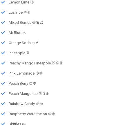
Lemon Lime 🍋
Lush Ice 🍉❄️
Mixed Berries 🍓🫐🍒
Mr Blue 🧢
Orange Soda 🍊🥤
Pineapple 🍍
Peachy Mango Pineapple 🍑🥭🍍
Pink Lemonade 🍋🍓
Peach Berry 🍑🍓
Peach Mango Ice 🍑🥭❄️
Rainbow Candy 🌈🍬
Raspberry Watermelon 🍉🍓
Skittles 🍬