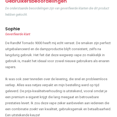
Gebruikersbeoordelingen
De onderstaande beoordelingen zijn van geverifieerde klanten die dit product
hebben gekocht.
Sophie
Geverifieerde klant
De RandM Tornado 9000 heeft mij echt verrast. De smaken zijn perfect
uitgebalanceerd en de dampproductie blijft consistent, zelfs na
langdurig gebruik. Het feit dat deze wegwerp vape zo makkelijk in
gebruik is, maakt het ideaal voor zowel nieuwe gebruikers als ervaren
vapers.
Ik was ook zeer tevreden over de levering, die snel en probleemloos
verliep. Alles was netjes verpakt en mijn bestelling werd op tijd
geleverd. De prijs-kwaliteitverhouding is uitstekend, vooral omdat je
een premium e-sigaret krijgt die lang meegaat en betrouwbare
prestaties levert. Ik zou deze vape zeker aanbevelen aan iedereen die
een combinatie zoekt van kwaliteit, gebruiksgemak en betaalbaarheid.
Een uitstekende keuze!