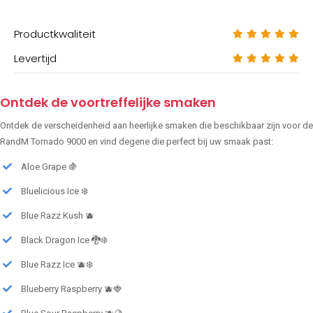
Productkwaliteit
Levertijd
Ontdek de voortreffelijke smaken
Ontdek de verscheidenheid aan heerlijke smaken die beschikbaar zijn voor de
RandM Tornado 9000 en vind degene die perfect bij uw smaak past:
Aloe Grape 🍇
Bluelicious Ice ❄️
Blue Razz Kush 🫐
Black Dragon Ice 🐉❄️
Blue Razz Ice 🫐❄️
Blueberry Raspberry 🫐🍓