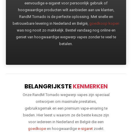
eenvoudige e-sigaret voor persoonlijk gebruik of
hoogwaardige producten wilt aanbieden aan uw klanten,
RandM Tornado is de perfecte oplossing. Met snelle en
betrouwbare levering in Nederland en België,
goedkoop kopen
was nog nooit zo makkelijk. Bestel vandaag nog online en
geniet van hoogwaardige wegwerp vapes zonder te veel te
betalen.
BELANGRIJKSTE
KENMERKEN
Onze RandM Tornado wegwerp vapes zijn speciaal
ontworpen om maximale prestaties,
gebruiksgemak en een premium vape-ervaring te
bieden. Hier leest u waarom ze de beste keuze zijn
voor iedereen in Nederland en België die een
goedkope
en hoogwaardige
e-sigaret
zoekt.