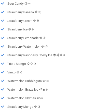
Sour Candy 🍋🍬
Strawberry Banana 🍓🍌
Strawberry Cream 🍓🍦
Strawberry Ice 🍓❄️
Strawberry Lemonade 🍓🍋
Strawberry Watermelon 🍓🍉
Strawberry Raspberry Cherry Ice 🍓🍒🍓❄️
Triple Mango 🥭🥭🥭
Vimto 🍇🥤
Watermelon Bubblegum 🍉🍬
Watermelon Brazz Ice 🍉🫐❄️
Watermelon Skittles 🍉🍬
Strawberry Mango 🍓🥭