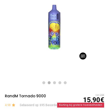
RandM Tornado 9000
van
26€
15,90€
4.98
Gebaseerd op: 695 Beoordelingen
Korting bij grotere hoeveelheden