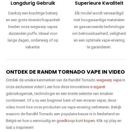
Langdurig Gebruik
Superieure Kwaliteit
Dankzij een krachtige batterij
Elk model wordt vervaardigd
en een grote vloeistofcapaciteit
met hoogwaardige materialen
bieden onze wegwerp vapes
en geavanceerde technologie
duizenden puffs. Ideaal voor
om betrouwbaarheid, veiligheid
lange dagen, onderweg of op
en een optimale vape-ervaring
vakantie.
te garanderen.
ONTDEK DE RANDM TORNADO VAPE IN VIDEO
Ontdek de unieke kenmerken van de RandM Tornado
wegwerp vape
in
onze exclusieve video! Leer hoe deze innovatieve
e-sigaret
gebruiksgemak, technologie en een brede selectie van smaken
combineert. Of u nu een beginner bent of een ervaren vaper, deze
video toont hoe onze producten uw vape-ervaring verbeteren. Bekijk
waarom de RandM Tornado een populaire keuze is in Nederland en
België en hoe u eenvoudig en
goedkoop
kunt
kopen
. Klik op play en
laat u inspireren!