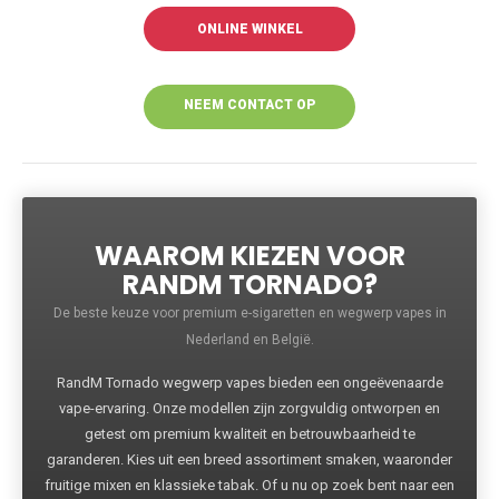
ONLINE WINKEL
NEEM CONTACT OP
VOOR MEER
INFORMATIE
WAAROM KIEZEN VOOR
RANDM TORNADO?
De beste keuze voor premium e-sigaretten en wegwerp vapes in
Nederland en België.
RandM Tornado wegwerp vapes bieden een ongeëvenaarde
vape-ervaring. Onze modellen zijn zorgvuldig ontworpen en
getest om premium kwaliteit en betrouwbaarheid te
garanderen. Kies uit een breed assortiment smaken, waaronder
fruitige mixen en klassieke tabak. Of u nu op zoek bent naar een