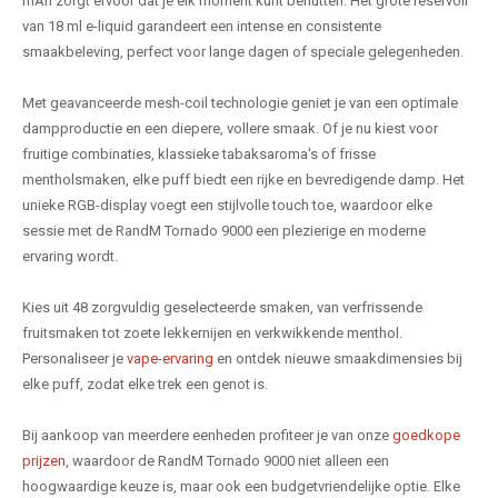
mAh zorgt ervoor dat je elk moment kunt benutten. Het grote reservoir
van 18 ml e-liquid garandeert een intense en consistente
smaakbeleving, perfect voor lange dagen of speciale gelegenheden.
Met geavanceerde mesh-coil technologie geniet je van een optimale
dampproductie en een diepere, vollere smaak. Of je nu kiest voor
fruitige combinaties, klassieke tabaksaroma's of frisse
mentholsmaken, elke puff biedt een rijke en bevredigende damp. Het
unieke RGB-display voegt een stijlvolle touch toe, waardoor elke
sessie met de RandM Tornado 9000 een plezierige en moderne
ervaring wordt.
Kies uit 48 zorgvuldig geselecteerde smaken, van verfrissende
fruitsmaken tot zoete lekkernijen en verkwikkende menthol.
Personaliseer je
vape-ervaring
en ontdek nieuwe smaakdimensies bij
elke puff, zodat elke trek een genot is.
Bij aankoop van meerdere eenheden profiteer je van onze
goedkope
prijzen
, waardoor de RandM Tornado 9000 niet alleen een
hoogwaardige keuze is, maar ook een budgetvriendelijke optie. Elke