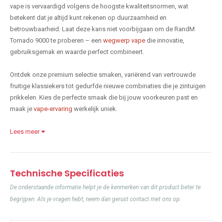
vape is vervaardigd volgens de hoogste kwaliteitsnormen, wat
betekent dat je altijd kunt rekenen op duurzaamheid en
betrouwbaarheid. Laat deze kans niet voorbijgaan om de RandM
Tornado 9000 te proberen – een
wegwerp vape
die innovatie,
gebruiksgemak en waarde perfect combineert.
Ontdek onze premium selectie smaken, variërend van vertrouwde
fruitige klassiekers tot gedurfde nieuwe combinaties die je zintuigen
prikkelen. Kies de perfecte smaak die bij jouw voorkeuren past en
maak je
vape-ervaring
werkelijk uniek.
Lees meer
Technische Specificaties
De onderstaande informatie helpt je de kenmerken van dit product beter te
begrijpen. Als je vragen hebt, neem dan gerust contact met ons op.