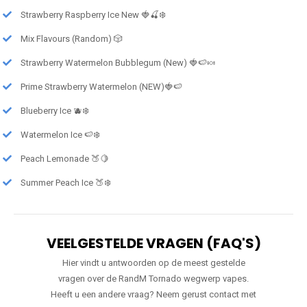
Strawberry Raspberry Ice New 🍓🍒❄️
Mix Flavours (Random) 🎲
Strawberry Watermelon Bubblegum (New) 🍓🍉🍬
Prime Strawberry Watermelon (NEW)🍓🍉
Blueberry Ice 🫐❄️
Watermelon Ice 🍉❄️
Peach Lemonade 🍑🍋
Summer Peach Ice 🍑❄️
VEELGESTELDE VRAGEN (FAQ'S)
Hier vindt u antwoorden op de meest gestelde
vragen over de RandM Tornado wegwerp vapes.
Heeft u een andere vraag? Neem gerust contact met