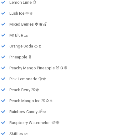
Lemon Lime 🍋
Lush Ice 🍉❄️
Mixed Berries 🍓🫐🍒
Mr Blue 🧢
Orange Soda 🍊🥤
Pineapple 🍍
Peachy Mango Pineapple 🍑🥭🍍
Pink Lemonade 🍋🍓
Peach Berry 🍑🍓
Peach Mango Ice 🍑🥭❄️
Rainbow Candy 🌈🍬
Raspberry Watermelon 🍉🍓
Skittles 🍬