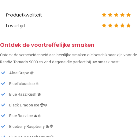
Productkwaliteit
Levertijd
Ontdek de voortreffelijke smaken
Ontdek de verscheidenheid aan heerlijke smaken die beschikbaar zijn voor de
RandM Tornado 9000 en vind degene die perfect bij uw smaak past:
Aloe Grape 🍇
Bluelicious Ice ❄️
Blue Razz Kush 🫐
Black Dragon Ice 🐉❄️
Blue Razz Ice 🫐❄️
Blueberry Raspberry 🫐🍓