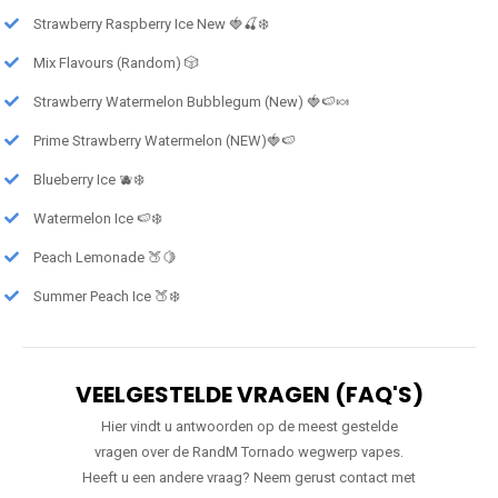
Strawberry Raspberry Ice New 🍓🍒❄️
Mix Flavours (Random) 🎲
Strawberry Watermelon Bubblegum (New) 🍓🍉🍬
Prime Strawberry Watermelon (NEW)🍓🍉
Blueberry Ice 🫐❄️
Watermelon Ice 🍉❄️
Peach Lemonade 🍑🍋
Summer Peach Ice 🍑❄️
VEELGESTELDE VRAGEN (FAQ'S)
Hier vindt u antwoorden op de meest gestelde
vragen over de RandM Tornado wegwerp vapes.
Heeft u een andere vraag? Neem gerust contact met