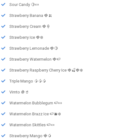
Sour Candy 🍋🍬
Strawberry Banana 🍓🍌
Strawberry Cream 🍓🍦
Strawberry Ice 🍓❄️
Strawberry Lemonade 🍓🍋
Strawberry Watermelon 🍓🍉
Strawberry Raspberry Cherry Ice 🍓🍒🍓❄️
Triple Mango 🥭🥭🥭
Vimto 🍇🥤
Watermelon Bubblegum 🍉🍬
Watermelon Brazz Ice 🍉🫐❄️
Watermelon Skittles 🍉🍬
Strawberry Mango 🍓🥭