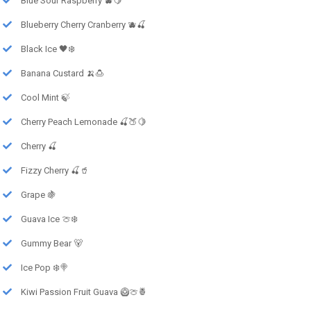
Blue Sour Raspberry 🫐🍋
Blueberry Cherry Cranberry 🫐🍒
Black Ice 🖤❄️
Banana Custard 🍌🍮
Cool Mint 🍃
Cherry Peach Lemonade 🍒🍑🍋
Cherry 🍒
Fizzy Cherry 🍒🥤
Grape 🍇
Guava Ice 🍈❄️
Gummy Bear 🐻
Ice Pop ❄️🍭
Kiwi Passion Fruit Guava 🥝🍈🍍