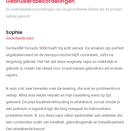
Gebruikersbeoordelingen
De onderstaande beoordelingen zijn van geverifieerde klanten die dit product
hebben gekocht.
Sophie
Geverifieerde klant
De RandM Tornado 9000 heeft mij echt verrast. De smaken zijn perfect
uitgebalanceerd en de dampproductie blijft consistent, zelfs na
langdurig gebruik. Het feit dat deze wegwerp vape zo makkelijk in
gebruik is, maakt het ideaal voor zowel nieuwe gebruikers als ervaren
vapers.
Ik was ook zeer tevreden over de levering, die snel en probleemloos
verliep. Alles was netjes verpakt en mijn bestelling werd op tijd
geleverd. De prijs-kwaliteitverhouding is uitstekend, vooral omdat je
een premium e-sigaret krijgt die lang meegaat en betrouwbare
prestaties levert. Ik zou deze vape zeker aanbevelen aan iedereen die
een combinatie zoekt van kwaliteit, gebruiksgemak en betaalbaarheid.
Een uitstekende keuze!