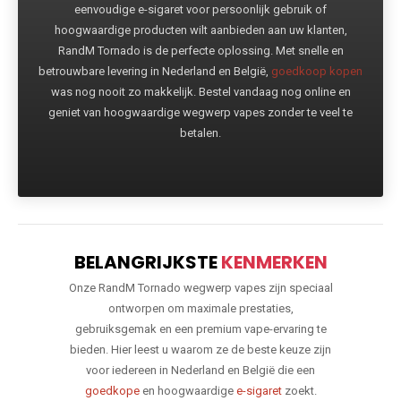
eenvoudige e-sigaret voor persoonlijk gebruik of
hoogwaardige producten wilt aanbieden aan uw klanten,
RandM Tornado is de perfecte oplossing. Met snelle en
betrouwbare levering in Nederland en België,
goedkoop kopen
was nog nooit zo makkelijk. Bestel vandaag nog online en
geniet van hoogwaardige wegwerp vapes zonder te veel te
betalen.
BELANGRIJKSTE
KENMERKEN
Onze RandM Tornado wegwerp vapes zijn speciaal
ontworpen om maximale prestaties,
gebruiksgemak en een premium vape-ervaring te
bieden. Hier leest u waarom ze de beste keuze zijn
voor iedereen in Nederland en België die een
goedkope
en hoogwaardige
e-sigaret
zoekt.