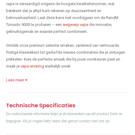
vape is vervaardigd volgens de hoogste kwaliteitsnormen, wat
betekent dat je altijd kunt rekenen op duurzaamheid en
betrouwbaarheid. Laat deze kans niet voorbijgaan om de RandM
Tornado 9000 te proberen – een
wegwerp vape
die innovatie,
gebruiksgemak en waarde perfect combineert.
Ontdek onze premium selectie smaken, variërend van vertrouwde
fruitige klassiekers tot gedurfde nieuwe combinaties die je zintuigen
prikkelen. Kies de perfecte smaak die bij jouw voorkeuren past en
maak je
vape-ervaring
werkelijk uniek.
Lees meer
Technische Specificaties
De onderstaande informatie helpt je de kenmerken van dit product beter te
begrijpen. Als je vragen hebt, neem dan gerust contact met ons op.