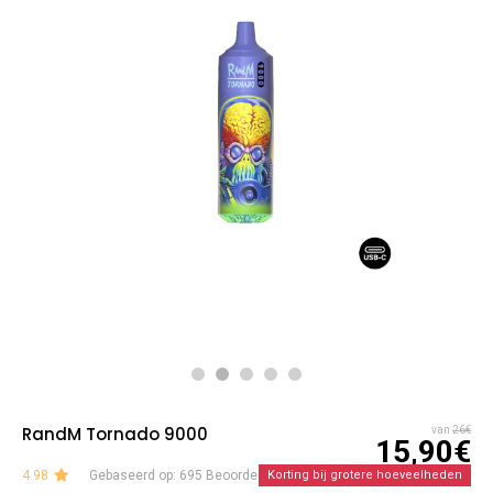
RandM Tornado 9000
van
26€
15,90€
4.98
Gebaseerd op: 695 Beoordelingen
Korting bij grotere hoeveelheden