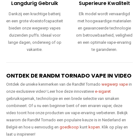
Langdurig Gebruik
Superieure Kwaliteit
Dankzij een krachtige batterij
Elk model wordt vervaardigd
en een grote vloeistofcapaciteit
met hoogwaardige materialen
bieden onze wegwerp vapes
en geavanceerde technologie
duizenden puffs. Ideaal voor
om betrouwbaarheid, veiligheid
lange dagen, onderweg of op
en een optimale vape-ervaring
vakantie.
te garanderen.
ONTDEK DE RANDM TORNADO VAPE IN VIDEO
Ontdek de unieke kenmerken van de RandM Tornado
wegwerp vape
in
onze exclusieve video! Leer hoe deze innovatieve
e-sigaret
gebruiksgemak, technologie en een brede selectie van smaken
combineert. Of u nu een beginner bent of een ervaren vaper, deze
video toont hoe onze producten uw vape-ervaring verbeteren. Bekijk
waarom de RandM Tornado een populaire keuze is in Nederland en
België en hoe u eenvoudig en
goedkoop
kunt
kopen
. Klik op play en
laat u inspireren!