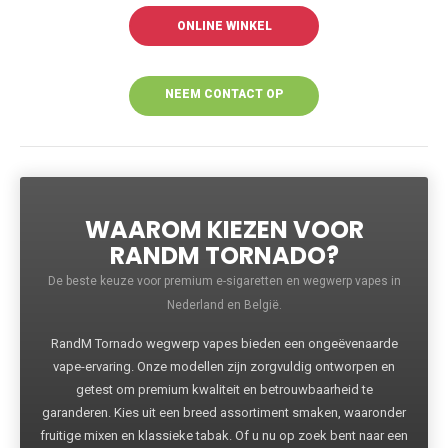
ONLINE WINKEL
NEEM CONTACT OP
VOOR MEER
INFORMATIE
WAAROM KIEZEN VOOR
RANDM TORNADO?
De beste keuze voor premium e-sigaretten en wegwerp vapes in
Nederland en België.
RandM Tornado wegwerp vapes bieden een ongeëvenaarde
vape-ervaring. Onze modellen zijn zorgvuldig ontworpen en
getest om premium kwaliteit en betrouwbaarheid te
garanderen. Kies uit een breed assortiment smaken, waaronder
fruitige mixen en klassieke tabak. Of u nu op zoek bent naar een