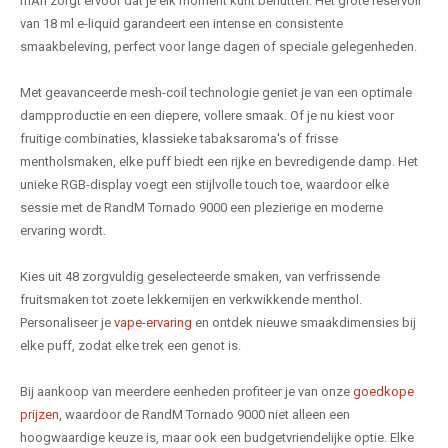
mAh zorgt ervoor dat je elk moment kunt benutten. Het grote reservoir
van 18 ml e-liquid garandeert een intense en consistente
smaakbeleving, perfect voor lange dagen of speciale gelegenheden.
Met geavanceerde mesh-coil technologie geniet je van een optimale
dampproductie en een diepere, vollere smaak. Of je nu kiest voor
fruitige combinaties, klassieke tabaksaroma's of frisse
mentholsmaken, elke puff biedt een rijke en bevredigende damp. Het
unieke RGB-display voegt een stijlvolle touch toe, waardoor elke
sessie met de RandM Tornado 9000 een plezierige en moderne
ervaring wordt.
Kies uit 48 zorgvuldig geselecteerde smaken, van verfrissende
fruitsmaken tot zoete lekkernijen en verkwikkende menthol.
Personaliseer je
vape-ervaring
en ontdek nieuwe smaakdimensies bij
elke puff, zodat elke trek een genot is.
Bij aankoop van meerdere eenheden profiteer je van onze
goedkope
prijzen
, waardoor de RandM Tornado 9000 niet alleen een
hoogwaardige keuze is, maar ook een budgetvriendelijke optie. Elke