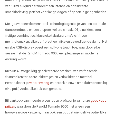
mAh zorgt ervoor dat je elk moment kunt benutten. Het grote reservoir
van 18 ml e-liquid garandeert een intense en consistente
smaakbeleving, perfect voor lange dagen of speciale gelegenheden.
Met geavanceerde mesh-coil technologie geniet je van een optimale
dampproductie en een diepere, vollere smaak. Of je nu kiest voor
fruitige combinaties, klassieke tabaksaroma's of frisse
mentholsmaken, elke puff biedt een rijke en bevredigende damp. Het
unieke RGB-display voegt een stijlvolle touch toe, waardoor elke
sessie met de RandM Tornado 9000 een plezierige en moderne
ervaring wordt.
Kies uit 48 zorgvuldig geselecteerde smaken, van verfrissende
fruitsmaken tot zoete lekkernijen en verkwikkende menthol.
Personaliseer je
vape-ervaring
en ontdek nieuwe smaakdimensies bij
elke puff, zodat elke trek een genot is.
Bij aankoop van meerdere eenheden profiteer je van onze
goedkope
prijzen
, waardoor de RandM Tornado 9000 niet alleen een
hoogwaardige keuze is, maar ook een budgetvriendelijke optie. Elke