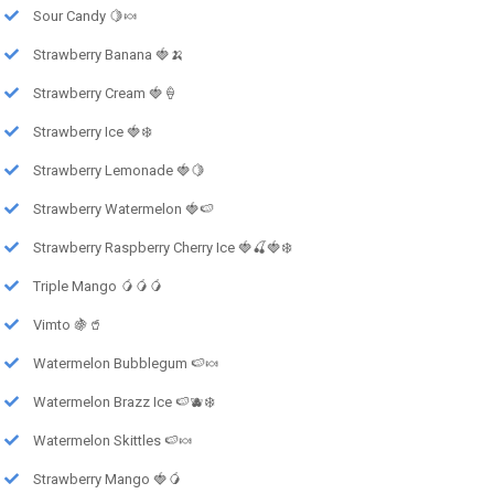
Sour Candy 🍋🍬
Strawberry Banana 🍓🍌
Strawberry Cream 🍓🍦
Strawberry Ice 🍓❄️
Strawberry Lemonade 🍓🍋
Strawberry Watermelon 🍓🍉
Strawberry Raspberry Cherry Ice 🍓🍒🍓❄️
Triple Mango 🥭🥭🥭
Vimto 🍇🥤
Watermelon Bubblegum 🍉🍬
Watermelon Brazz Ice 🍉🫐❄️
Watermelon Skittles 🍉🍬
Strawberry Mango 🍓🥭