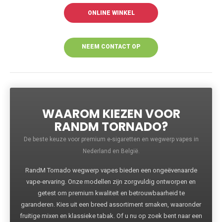
ONLINE WINKEL
NEEM CONTACT OP
VOOR MEER
INFORMATIE
WAAROM KIEZEN VOOR
RANDM TORNADO?
De beste keuze voor premium e-sigaretten en wegwerp vapes in
Nederland en België.
RandM Tornado wegwerp vapes bieden een ongeëvenaarde
vape-ervaring. Onze modellen zijn zorgvuldig ontworpen en
getest om premium kwaliteit en betrouwbaarheid te
garanderen. Kies uit een breed assortiment smaken, waaronder
fruitige mixen en klassieke tabak. Of u nu op zoek bent naar een