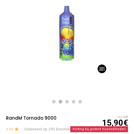
RandM Tornado 9000
van
26€
15,90€
4.98
Gebaseerd op: 695 Beoordelingen
Korting bij grotere hoeveelheden