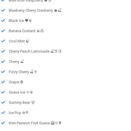
Blue Sour Raspberry 🫐🍋
Blueberry Cherry Cranberry 🫐🍒
Black Ice 🖤❄️
Banana Custard 🍌🍮
Cool Mint 🍃
Cherry Peach Lemonade 🍒🍑🍋
Cherry 🍒
Fizzy Cherry 🍒🥤
Grape 🍇
Guava Ice 🍈❄️
Gummy Bear 🐻
Ice Pop ❄️🍭
Kiwi Passion Fruit Guava 🥝🍈🍍