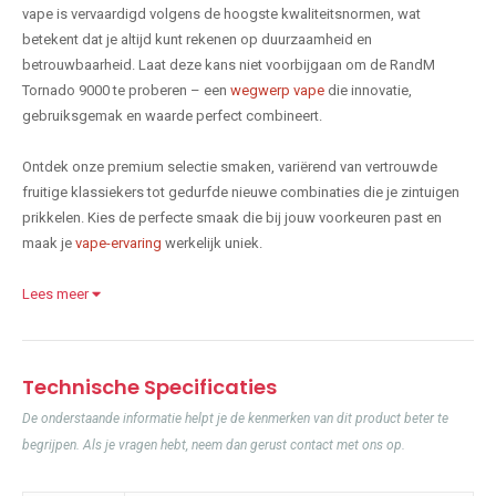
vape is vervaardigd volgens de hoogste kwaliteitsnormen, wat
betekent dat je altijd kunt rekenen op duurzaamheid en
betrouwbaarheid. Laat deze kans niet voorbijgaan om de RandM
Tornado 9000 te proberen – een
wegwerp vape
die innovatie,
gebruiksgemak en waarde perfect combineert.
Ontdek onze premium selectie smaken, variërend van vertrouwde
fruitige klassiekers tot gedurfde nieuwe combinaties die je zintuigen
prikkelen. Kies de perfecte smaak die bij jouw voorkeuren past en
maak je
vape-ervaring
werkelijk uniek.
Lees meer
Technische Specificaties
De onderstaande informatie helpt je de kenmerken van dit product beter te
begrijpen. Als je vragen hebt, neem dan gerust contact met ons op.