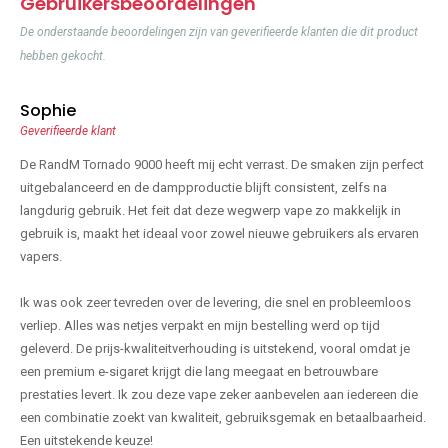
Gebruikersbeoordelingen
De onderstaande beoordelingen zijn van geverifieerde klanten die dit product
hebben gekocht.
Sophie
Geverifieerde klant
De RandM Tornado 9000 heeft mij echt verrast. De smaken zijn perfect
uitgebalanceerd en de dampproductie blijft consistent, zelfs na
langdurig gebruik. Het feit dat deze wegwerp vape zo makkelijk in
gebruik is, maakt het ideaal voor zowel nieuwe gebruikers als ervaren
vapers.
Ik was ook zeer tevreden over de levering, die snel en probleemloos
verliep. Alles was netjes verpakt en mijn bestelling werd op tijd
geleverd. De prijs-kwaliteitverhouding is uitstekend, vooral omdat je
een premium e-sigaret krijgt die lang meegaat en betrouwbare
prestaties levert. Ik zou deze vape zeker aanbevelen aan iedereen die
een combinatie zoekt van kwaliteit, gebruiksgemak en betaalbaarheid.
Een uitstekende keuze!