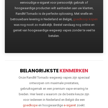
eenvoudige e-sigaret voor persoonlijk gebruik of
hoogwaardige producten wilt aanbieden aan uw klanten,
RandM Tornado is de perfecte oplossing. Met snelle en
betrouwbare levering in Nederland en België,
goedkoop kopen
was nog nooit zo makkelijk. Bestel vandaag nog online en
geniet van hoogwaardige wegwerp vapes zonder te veel te
betalen.
BELANGRIJKSTE
KENMERKEN
Onze RandM Tornado wegwerp vapes zijn speciaal
ontworpen om maximale prestaties,
gebruiksgemak en een premium vape-ervaring te
bieden. Hier leest u waarom ze de beste keuze zijn
voor iedereen in Nederland en België die een
goedkope
en hoogwaardige
e-sigaret
zoekt.