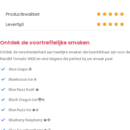
Productkwaliteit
Levertijd
Ontdek de voortreffelijke smaken
Ontdek de verscheidenheid aan heerlijke smaken die beschikbaar zijn voor de
RandM Tornado 9000 en vind degene die perfect bij uw smaak past:
Aloe Grape 🍇
Bluelicious Ice ❄️
Blue Razz Kush 🫐
Black Dragon Ice 🐉❄️
Blue Razz Ice 🫐❄️
Blueberry Raspberry 🫐🍓