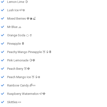
Lemon Lime 🍋
Lush Ice 🍉❄️
Mixed Berries 🍓🫐🍒
Mr Blue 🧢
Orange Soda 🍊🥤
Pineapple 🍍
Peachy Mango Pineapple 🍑🥭🍍
Pink Lemonade 🍋🍓
Peach Berry 🍑🍓
Peach Mango Ice 🍑🥭❄️
Rainbow Candy 🌈🍬
Raspberry Watermelon 🍉🍓
Skittles 🍬