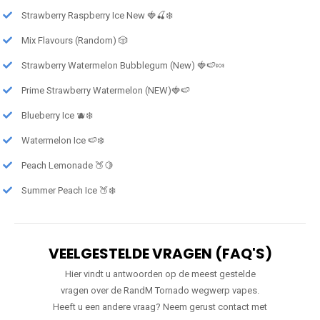
Strawberry Raspberry Ice New 🍓🍒❄️
Mix Flavours (Random) 🎲
Strawberry Watermelon Bubblegum (New) 🍓🍉🍬
Prime Strawberry Watermelon (NEW)🍓🍉
Blueberry Ice 🫐❄️
Watermelon Ice 🍉❄️
Peach Lemonade 🍑🍋
Summer Peach Ice 🍑❄️
VEELGESTELDE VRAGEN (FAQ'S)
Hier vindt u antwoorden op de meest gestelde
vragen over de RandM Tornado wegwerp vapes.
Heeft u een andere vraag? Neem gerust contact met