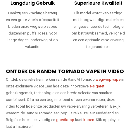
Langdurig Gebruik
Superieure Kwaliteit
Dankzij een krachtige batterij
Elk model wordt vervaardigd
en een grote vloeistofcapaciteit
met hoogwaardige materialen
bieden onze wegwerp vapes
en geavanceerde technologie
duizenden puffs. Ideaal voor
om betrouwbaarheid, veiligheid
lange dagen, onderweg of op
en een optimale vape-ervaring
vakantie.
te garanderen.
ONTDEK DE RANDM TORNADO VAPE IN VIDEO
Ontdek de unieke kenmerken van de RandM Tornado
wegwerp vape
in
onze exclusieve video! Leer hoe deze innovatieve
e-sigaret
gebruiksgemak, technologie en een brede selectie van smaken
combineert. Of u nu een beginner bent of een ervaren vaper, deze
video toont hoe onze producten uw vape-ervaring verbeteren. Bekijk
waarom de RandM Tornado een populaire keuze is in Nederland en
België en hoe u eenvoudig en
goedkoop
kunt
kopen
. Klik op play en
laat u inspireren!