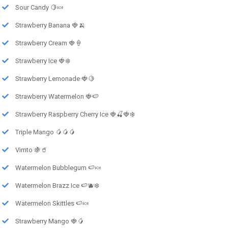
Sour Candy 🍋🍬
Strawberry Banana 🍓🍌
Strawberry Cream 🍓🍦
Strawberry Ice 🍓❄️
Strawberry Lemonade 🍓🍋
Strawberry Watermelon 🍓🍉
Strawberry Raspberry Cherry Ice 🍓🍒🍓❄️
Triple Mango 🥭🥭🥭
Vimto 🍇🥤
Watermelon Bubblegum 🍉🍬
Watermelon Brazz Ice 🍉🫐❄️
Watermelon Skittles 🍉🍬
Strawberry Mango 🍓🥭