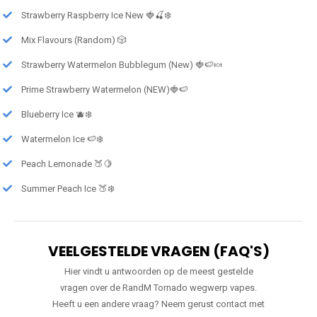
Strawberry Raspberry Ice New 🍓🍒❄️
Mix Flavours (Random) 🎲
Strawberry Watermelon Bubblegum (New) 🍓🍉🍬
Prime Strawberry Watermelon (NEW)🍓🍉
Blueberry Ice 🫐❄️
Watermelon Ice 🍉❄️
Peach Lemonade 🍑🍋
Summer Peach Ice 🍑❄️
VEELGESTELDE VRAGEN (FAQ'S)
Hier vindt u antwoorden op de meest gestelde
vragen over de RandM Tornado wegwerp vapes.
Heeft u een andere vraag? Neem gerust contact met