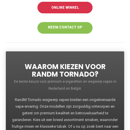
ONLINE WINKEL
NEEM CONTACT OP
VOOR MEER
INFORMATIE
WAAROM KIEZEN VOOR
RANDM TORNADO?
De beste keuze voor premium e-sigaretten en wegwerp vapes in
Nederland en België.
RandM Tornado wegwerp vapes bieden een ongeëvenaarde
vape-ervaring. Onze modellen zijn zorgvuldig ontworpen en
getest om premium kwaliteit en betrouwbaarheid te
garanderen. Kies uit een breed assortiment smaken, waaronder
fruitige mixen en klassieke tabak. Of u nu op zoek bent naar een