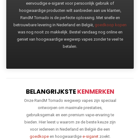
eenvoudige e-sigaret voor persoonlijk gebruik of
hoogwaardige producten wilt aanbieden aan uw klanten,
RandM Tornado is de perfecte oplossing. Met snelle en
betrouwbare levering in Nederland en België,
goedkoop kopen
was nog nooit zo makkelijk. Bestel vandaag nog online en
geniet van hoogwaardige wegwerp vapes zonder te veel te
betalen.
BELANGRIJKSTE
KENMERKEN
Onze RandM Tornado wegwerp vapes zijn speciaal
ontworpen om maximale prestaties,
gebruiksgemak en een premium vape-ervaring te
bieden. Hier leest u waarom ze de beste keuze zijn
voor iedereen in Nederland en België die een
goedkope
en hoogwaardige
e-sigaret
zoekt.