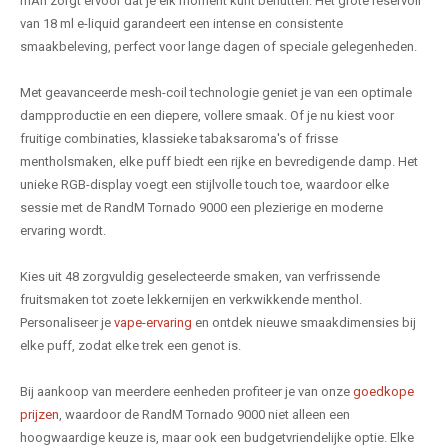
mAh zorgt ervoor dat je elk moment kunt benutten. Het grote reservoir
van 18 ml e-liquid garandeert een intense en consistente
smaakbeleving, perfect voor lange dagen of speciale gelegenheden.
Met geavanceerde mesh-coil technologie geniet je van een optimale
dampproductie en een diepere, vollere smaak. Of je nu kiest voor
fruitige combinaties, klassieke tabaksaroma's of frisse
mentholsmaken, elke puff biedt een rijke en bevredigende damp. Het
unieke RGB-display voegt een stijlvolle touch toe, waardoor elke
sessie met de RandM Tornado 9000 een plezierige en moderne
ervaring wordt.
Kies uit 48 zorgvuldig geselecteerde smaken, van verfrissende
fruitsmaken tot zoete lekkernijen en verkwikkende menthol.
Personaliseer je
vape-ervaring
en ontdek nieuwe smaakdimensies bij
elke puff, zodat elke trek een genot is.
Bij aankoop van meerdere eenheden profiteer je van onze
goedkope
prijzen
, waardoor de RandM Tornado 9000 niet alleen een
hoogwaardige keuze is, maar ook een budgetvriendelijke optie. Elke