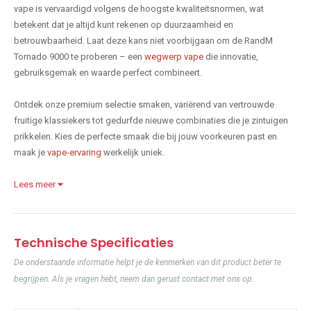
vape is vervaardigd volgens de hoogste kwaliteitsnormen, wat
betekent dat je altijd kunt rekenen op duurzaamheid en
betrouwbaarheid. Laat deze kans niet voorbijgaan om de RandM
Tornado 9000 te proberen – een
wegwerp vape
die innovatie,
gebruiksgemak en waarde perfect combineert.
Ontdek onze premium selectie smaken, variërend van vertrouwde
fruitige klassiekers tot gedurfde nieuwe combinaties die je zintuigen
prikkelen. Kies de perfecte smaak die bij jouw voorkeuren past en
maak je
vape-ervaring
werkelijk uniek.
Lees meer
Technische Specificaties
De onderstaande informatie helpt je de kenmerken van dit product beter te
begrijpen. Als je vragen hebt, neem dan gerust contact met ons op.