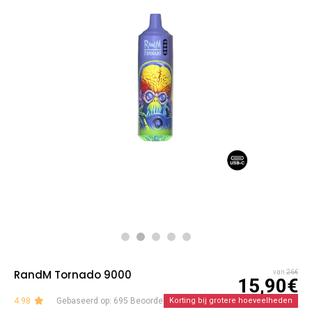
RandM Tornado 9000
van
26€
15,90€
4.98
Gebaseerd op: 695 Beoordelingen
Korting bij grotere hoeveelheden