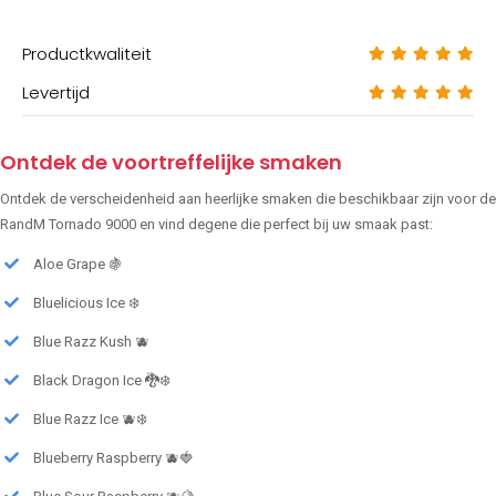
Productkwaliteit
Levertijd
Ontdek de voortreffelijke smaken
Ontdek de verscheidenheid aan heerlijke smaken die beschikbaar zijn voor de
RandM Tornado 9000 en vind degene die perfect bij uw smaak past:
Aloe Grape 🍇
Bluelicious Ice ❄️
Blue Razz Kush 🫐
Black Dragon Ice 🐉❄️
Blue Razz Ice 🫐❄️
Blueberry Raspberry 🫐🍓