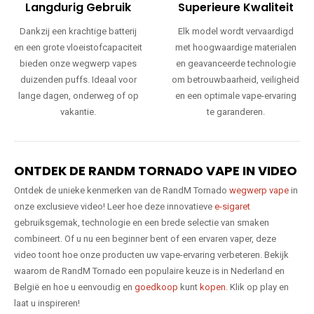
Langdurig Gebruik
Superieure Kwaliteit
Dankzij een krachtige batterij
Elk model wordt vervaardigd
en een grote vloeistofcapaciteit
met hoogwaardige materialen
bieden onze wegwerp vapes
en geavanceerde technologie
duizenden puffs. Ideaal voor
om betrouwbaarheid, veiligheid
lange dagen, onderweg of op
en een optimale vape-ervaring
vakantie.
te garanderen.
ONTDEK DE RANDM TORNADO VAPE IN VIDEO
Ontdek de unieke kenmerken van de RandM Tornado
wegwerp vape
in
onze exclusieve video! Leer hoe deze innovatieve
e-sigaret
gebruiksgemak, technologie en een brede selectie van smaken
combineert. Of u nu een beginner bent of een ervaren vaper, deze
video toont hoe onze producten uw vape-ervaring verbeteren. Bekijk
waarom de RandM Tornado een populaire keuze is in Nederland en
België en hoe u eenvoudig en
goedkoop
kunt
kopen
. Klik op play en
laat u inspireren!