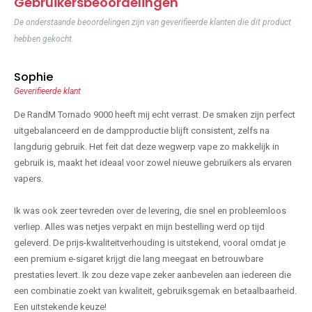
Gebruikersbeoordelingen
De onderstaande beoordelingen zijn van geverifieerde klanten die dit product
hebben gekocht.
Sophie
Geverifieerde klant
De RandM Tornado 9000 heeft mij echt verrast. De smaken zijn perfect
uitgebalanceerd en de dampproductie blijft consistent, zelfs na
langdurig gebruik. Het feit dat deze wegwerp vape zo makkelijk in
gebruik is, maakt het ideaal voor zowel nieuwe gebruikers als ervaren
vapers.
Ik was ook zeer tevreden over de levering, die snel en probleemloos
verliep. Alles was netjes verpakt en mijn bestelling werd op tijd
geleverd. De prijs-kwaliteitverhouding is uitstekend, vooral omdat je
een premium e-sigaret krijgt die lang meegaat en betrouwbare
prestaties levert. Ik zou deze vape zeker aanbevelen aan iedereen die
een combinatie zoekt van kwaliteit, gebruiksgemak en betaalbaarheid.
Een uitstekende keuze!