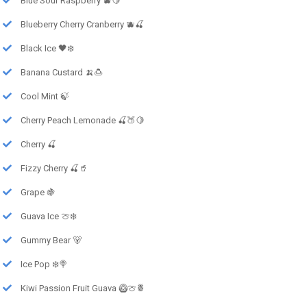
Blue Sour Raspberry 🫐🍋
Blueberry Cherry Cranberry 🫐🍒
Black Ice 🖤❄️
Banana Custard 🍌🍮
Cool Mint 🍃
Cherry Peach Lemonade 🍒🍑🍋
Cherry 🍒
Fizzy Cherry 🍒🥤
Grape 🍇
Guava Ice 🍈❄️
Gummy Bear 🐻
Ice Pop ❄️🍭
Kiwi Passion Fruit Guava 🥝🍈🍍