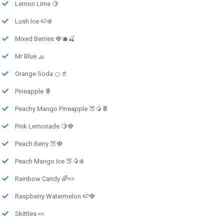
Lemon Lime 🍋
Lush Ice 🍉❄️
Mixed Berries 🍓🫐🍒
Mr Blue 🧢
Orange Soda 🍊🥤
Pineapple 🍍
Peachy Mango Pineapple 🍑🥭🍍
Pink Lemonade 🍋🍓
Peach Berry 🍑🍓
Peach Mango Ice 🍑🥭❄️
Rainbow Candy 🌈🍬
Raspberry Watermelon 🍉🍓
Skittles 🍬