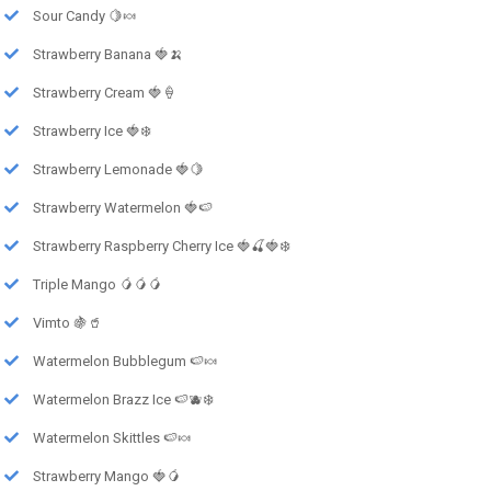
Sour Candy 🍋🍬
Strawberry Banana 🍓🍌
Strawberry Cream 🍓🍦
Strawberry Ice 🍓❄️
Strawberry Lemonade 🍓🍋
Strawberry Watermelon 🍓🍉
Strawberry Raspberry Cherry Ice 🍓🍒🍓❄️
Triple Mango 🥭🥭🥭
Vimto 🍇🥤
Watermelon Bubblegum 🍉🍬
Watermelon Brazz Ice 🍉🫐❄️
Watermelon Skittles 🍉🍬
Strawberry Mango 🍓🥭