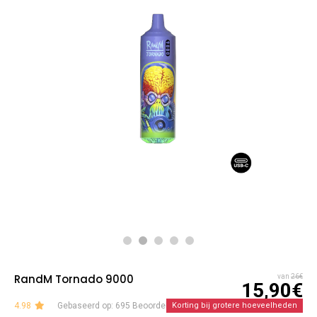
RandM Tornado 9000
van
26€
15,90€
4.98
Gebaseerd op: 695 Beoordelingen
Korting bij grotere hoeveelheden