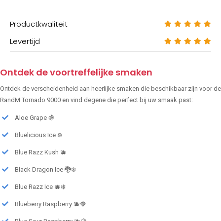
Productkwaliteit
Levertijd
Ontdek de voortreffelijke smaken
Ontdek de verscheidenheid aan heerlijke smaken die beschikbaar zijn voor de
RandM Tornado 9000 en vind degene die perfect bij uw smaak past:
Aloe Grape 🍇
Bluelicious Ice ❄️
Blue Razz Kush 🫐
Black Dragon Ice 🐉❄️
Blue Razz Ice 🫐❄️
Blueberry Raspberry 🫐🍓