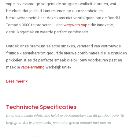
vape is vervaardigd volgens de hoogste kwaliteitsnormen, wat
betekent dat je altijd kunt rekenen op duurzaamheid en
betrouwbaarheid. Laat deze kans niet voorbijgaan om de RandM
Tornado 9000 te proberen – een
wegwerp vape
die innovatie,
gebruiksgemak en waarde perfect combineert.
Ontdek onze premium selectie smaken, variërend van vertrouwde
fruitige klassiekers tot gedurfde nieuwe combinaties die je zintuigen
prikkelen. Kies de perfecte smaak die bij jouw voorkeuren past en
maak je
vape-ervaring
werkelijk uniek.
Lees meer
Technische Specificaties
De onderstaande informatie helpt je de kenmerken van dit product beter te
begrijpen. Als je vragen hebt, neem dan gerust contact met ons op.