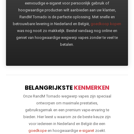
eenvoudige e-sigaret voor persoonlijk gebruik of
hoogwaardige producten wilt aanbieden aan uw klanten,
RandM Tornado is de perfecte oplossing. Met snelle en
betrouwbare levering in Nederland en België,
goedkoop kopen
was nog nooit zo makkelijk. Bestel vandaag nog online en
geniet van hoogwaardige wegwerp vapes zonder te veel te
betalen.
BELANGRIJKSTE
KENMERKEN
Onze RandM Tornado wegwerp vapes zijn speciaal
ontworpen om maximale prestaties,
gebruiksgemak en een premium vape-ervaring te
bieden. Hier leest u waarom ze de beste keuze zijn
voor iedereen in Nederland en België die een
goedkope
en hoogwaardige
e-sigaret
zoekt.