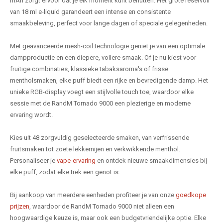
mAh zorgt ervoor dat je elk moment kunt benutten. Het grote reservoir
van 18 ml e-liquid garandeert een intense en consistente
smaakbeleving, perfect voor lange dagen of speciale gelegenheden.
Met geavanceerde mesh-coil technologie geniet je van een optimale
dampproductie en een diepere, vollere smaak. Of je nu kiest voor
fruitige combinaties, klassieke tabaksaroma's of frisse
mentholsmaken, elke puff biedt een rijke en bevredigende damp. Het
unieke RGB-display voegt een stijlvolle touch toe, waardoor elke
sessie met de RandM Tornado 9000 een plezierige en moderne
ervaring wordt.
Kies uit 48 zorgvuldig geselecteerde smaken, van verfrissende
fruitsmaken tot zoete lekkernijen en verkwikkende menthol.
Personaliseer je
vape-ervaring
en ontdek nieuwe smaakdimensies bij
elke puff, zodat elke trek een genot is.
Bij aankoop van meerdere eenheden profiteer je van onze
goedkope
prijzen
, waardoor de RandM Tornado 9000 niet alleen een
hoogwaardige keuze is, maar ook een budgetvriendelijke optie. Elke