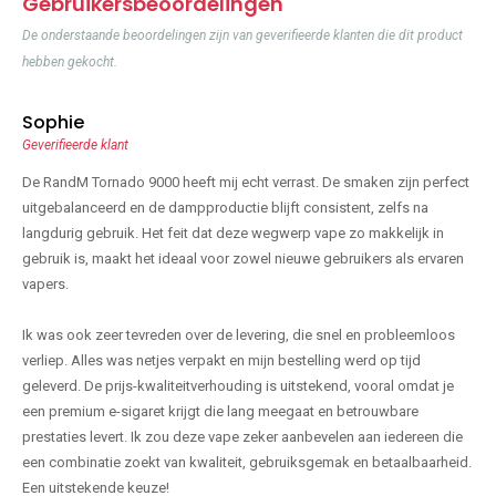
Gebruikersbeoordelingen
De onderstaande beoordelingen zijn van geverifieerde klanten die dit product
hebben gekocht.
Sophie
Geverifieerde klant
De RandM Tornado 9000 heeft mij echt verrast. De smaken zijn perfect
uitgebalanceerd en de dampproductie blijft consistent, zelfs na
langdurig gebruik. Het feit dat deze wegwerp vape zo makkelijk in
gebruik is, maakt het ideaal voor zowel nieuwe gebruikers als ervaren
vapers.
Ik was ook zeer tevreden over de levering, die snel en probleemloos
verliep. Alles was netjes verpakt en mijn bestelling werd op tijd
geleverd. De prijs-kwaliteitverhouding is uitstekend, vooral omdat je
een premium e-sigaret krijgt die lang meegaat en betrouwbare
prestaties levert. Ik zou deze vape zeker aanbevelen aan iedereen die
een combinatie zoekt van kwaliteit, gebruiksgemak en betaalbaarheid.
Een uitstekende keuze!