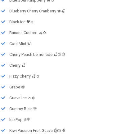
Blue Sour Raspberry 🫐🍋
Blueberry Cherry Cranberry 🫐🍒
Black Ice 🖤❄️
Banana Custard 🍌🍮
Cool Mint 🍃
Cherry Peach Lemonade 🍒🍑🍋
Cherry 🍒
Fizzy Cherry 🍒🥤
Grape 🍇
Guava Ice 🍈❄️
Gummy Bear 🐻
Ice Pop ❄️🍭
Kiwi Passion Fruit Guava 🥝🍈🍍