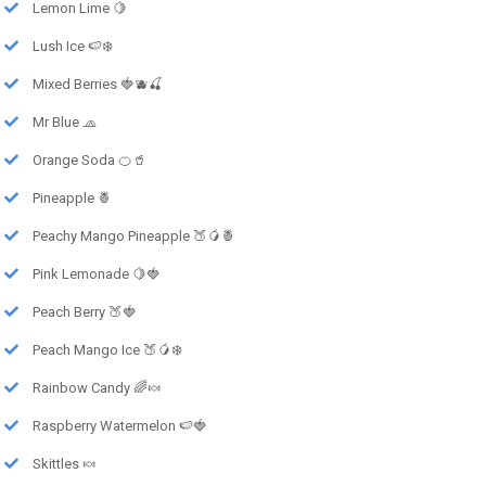
Lemon Lime 🍋
Lush Ice 🍉❄️
Mixed Berries 🍓🫐🍒
Mr Blue 🧢
Orange Soda 🍊🥤
Pineapple 🍍
Peachy Mango Pineapple 🍑🥭🍍
Pink Lemonade 🍋🍓
Peach Berry 🍑🍓
Peach Mango Ice 🍑🥭❄️
Rainbow Candy 🌈🍬
Raspberry Watermelon 🍉🍓
Skittles 🍬