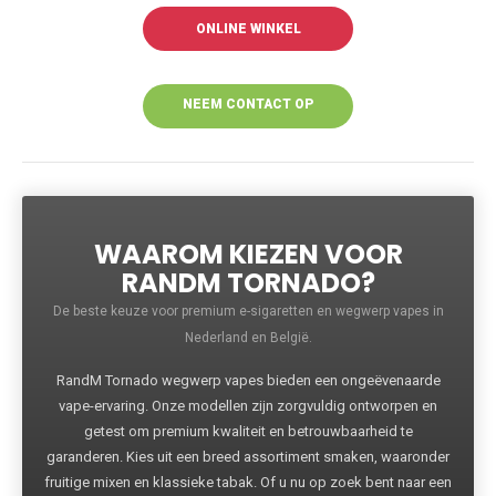
ONLINE WINKEL
NEEM CONTACT OP
VOOR MEER
INFORMATIE
WAAROM KIEZEN VOOR
RANDM TORNADO?
De beste keuze voor premium e-sigaretten en wegwerp vapes in
Nederland en België.
RandM Tornado wegwerp vapes bieden een ongeëvenaarde
vape-ervaring. Onze modellen zijn zorgvuldig ontworpen en
getest om premium kwaliteit en betrouwbaarheid te
garanderen. Kies uit een breed assortiment smaken, waaronder
fruitige mixen en klassieke tabak. Of u nu op zoek bent naar een