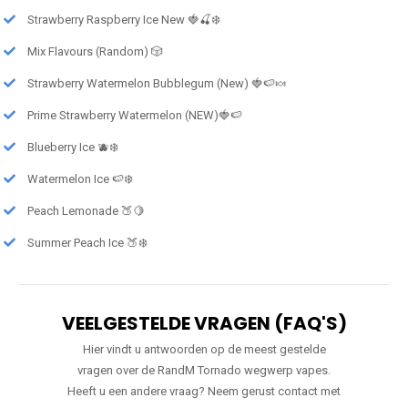
Strawberry Raspberry Ice New 🍓🍒❄️
Mix Flavours (Random) 🎲
Strawberry Watermelon Bubblegum (New) 🍓🍉🍬
Prime Strawberry Watermelon (NEW)🍓🍉
Blueberry Ice 🫐❄️
Watermelon Ice 🍉❄️
Peach Lemonade 🍑🍋
Summer Peach Ice 🍑❄️
VEELGESTELDE VRAGEN (FAQ'S)
Hier vindt u antwoorden op de meest gestelde
vragen over de RandM Tornado wegwerp vapes.
Heeft u een andere vraag? Neem gerust contact met