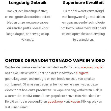
Langdurig Gebruik
Superieure Kwaliteit
Dankzij een krachtige batterij
Elk model wordt vervaardigd
en een grote vloeistofcapaciteit
met hoogwaardige materialen
bieden onze wegwerp vapes
en geavanceerde technologie
duizenden puffs. Ideaal voor
om betrouwbaarheid, veiligheid
lange dagen, onderweg of op
en een optimale vape-ervaring
vakantie.
te garanderen.
ONTDEK DE RANDM TORNADO VAPE IN VIDEO
Ontdek de unieke kenmerken van de RandM Tornado
wegwerp vape
in
onze exclusieve video! Leer hoe deze innovatieve
e-sigaret
gebruiksgemak, technologie en een brede selectie van smaken
combineert. Of u nu een beginner bent of een ervaren vaper, deze
video toont hoe onze producten uw vape-ervaring verbeteren. Bekijk
waarom de RandM Tornado een populaire keuze is in Nederland en
België en hoe u eenvoudig en
goedkoop
kunt
kopen
. Klik op play en
laat u inspireren!