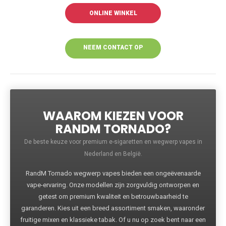
ONLINE WINKEL
NEEM CONTACT OP
VOOR MEER
INFORMATIE
WAAROM KIEZEN VOOR
RANDM TORNADO?
De beste keuze voor premium e-sigaretten en wegwerp vapes in
Nederland en België.
RandM Tornado wegwerp vapes bieden een ongeëvenaarde
vape-ervaring. Onze modellen zijn zorgvuldig ontworpen en
getest om premium kwaliteit en betrouwbaarheid te
garanderen. Kies uit een breed assortiment smaken, waaronder
fruitige mixen en klassieke tabak. Of u nu op zoek bent naar een