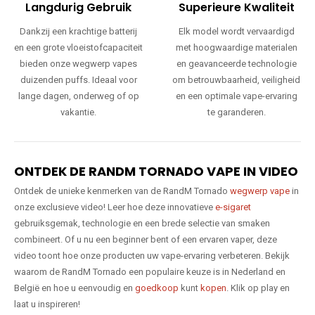
Langdurig Gebruik
Superieure Kwaliteit
Dankzij een krachtige batterij
Elk model wordt vervaardigd
en een grote vloeistofcapaciteit
met hoogwaardige materialen
bieden onze wegwerp vapes
en geavanceerde technologie
duizenden puffs. Ideaal voor
om betrouwbaarheid, veiligheid
lange dagen, onderweg of op
en een optimale vape-ervaring
vakantie.
te garanderen.
ONTDEK DE RANDM TORNADO VAPE IN VIDEO
Ontdek de unieke kenmerken van de RandM Tornado
wegwerp vape
in
onze exclusieve video! Leer hoe deze innovatieve
e-sigaret
gebruiksgemak, technologie en een brede selectie van smaken
combineert. Of u nu een beginner bent of een ervaren vaper, deze
video toont hoe onze producten uw vape-ervaring verbeteren. Bekijk
waarom de RandM Tornado een populaire keuze is in Nederland en
België en hoe u eenvoudig en
goedkoop
kunt
kopen
. Klik op play en
laat u inspireren!