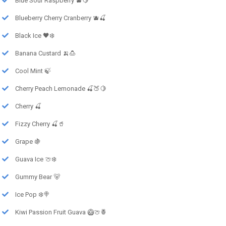
Blue Sour Raspberry 🫐🍋
Blueberry Cherry Cranberry 🫐🍒
Black Ice 🖤❄️
Banana Custard 🍌🍮
Cool Mint 🍃
Cherry Peach Lemonade 🍒🍑🍋
Cherry 🍒
Fizzy Cherry 🍒🥤
Grape 🍇
Guava Ice 🍈❄️
Gummy Bear 🐻
Ice Pop ❄️🍭
Kiwi Passion Fruit Guava 🥝🍈🍍