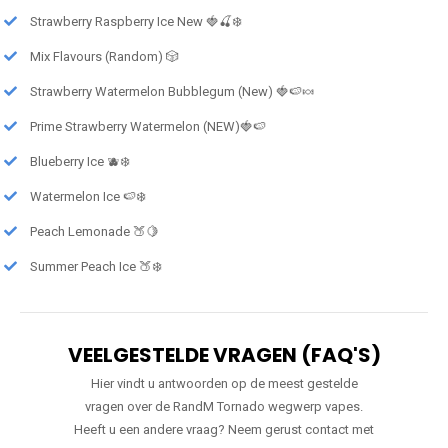
Strawberry Raspberry Ice New 🍓🍒❄️
Mix Flavours (Random) 🎲
Strawberry Watermelon Bubblegum (New) 🍓🍉🍬
Prime Strawberry Watermelon (NEW)🍓🍉
Blueberry Ice 🫐❄️
Watermelon Ice 🍉❄️
Peach Lemonade 🍑🍋
Summer Peach Ice 🍑❄️
VEELGESTELDE VRAGEN (FAQ'S)
Hier vindt u antwoorden op de meest gestelde
vragen over de RandM Tornado wegwerp vapes.
Heeft u een andere vraag? Neem gerust contact met