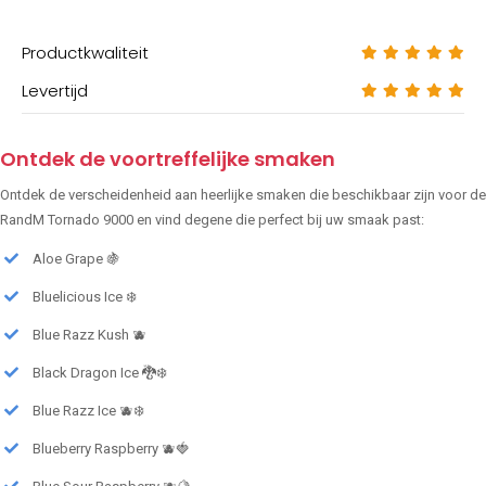
Productkwaliteit
Levertijd
Ontdek de voortreffelijke smaken
Ontdek de verscheidenheid aan heerlijke smaken die beschikbaar zijn voor de
RandM Tornado 9000 en vind degene die perfect bij uw smaak past:
Aloe Grape 🍇
Bluelicious Ice ❄️
Blue Razz Kush 🫐
Black Dragon Ice 🐉❄️
Blue Razz Ice 🫐❄️
Blueberry Raspberry 🫐🍓