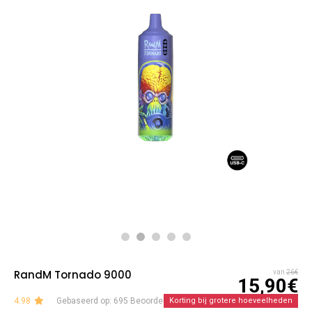
RandM Tornado 9000
van
26€
15,90€
4.98
Gebaseerd op: 695 Beoordelingen
Korting bij grotere hoeveelheden