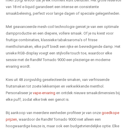
mAh zorgt ervoor dat je elk moment kunt benutten. Het grote reservoir
van 18 ml e-liquid garandeert een intense en consistente
smaakbeleving, perfect voor lange dagen of speciale gelegenheden.
Met geavanceerde mesh-coil technologie geniet je van een optimale
dampproductie en een diepere, vollere smaak. Of je nu kiest voor
fruitige combinaties, klassieke tabaksaroma's of frisse
mentholsmaken, elke puff biedt een rijke en bevredigende damp. Het
unieke RGB-display voegt een stijlvolle touch toe, waardoor elke
sessie met de RandM Tornado 9000 een plezierige en moderne
ervaring wordt.
Kies uit 48 zorgvuldig geselecteerde smaken, van verfrissende
fruitsmaken tot zoete lekkernijen en verkwikkende menthol.
Personaliseer je
vape-ervaring
en ontdek nieuwe smaakdimensies bij
elke puff, zodat elke trek een genot is.
Bij aankoop van meerdere eenheden profiteer je van onze
goedkope
prijzen
, waardoor de RandM Tornado 9000 niet alleen een
hoogwaardige keuze is, maar ook een budgetvriendelijke optie. Elke