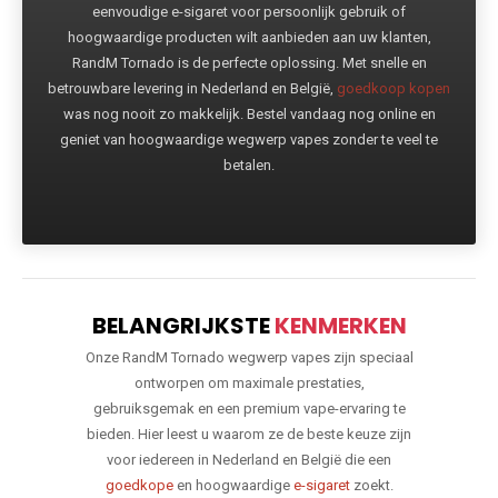
eenvoudige e-sigaret voor persoonlijk gebruik of
hoogwaardige producten wilt aanbieden aan uw klanten,
RandM Tornado is de perfecte oplossing. Met snelle en
betrouwbare levering in Nederland en België,
goedkoop kopen
was nog nooit zo makkelijk. Bestel vandaag nog online en
geniet van hoogwaardige wegwerp vapes zonder te veel te
betalen.
BELANGRIJKSTE
KENMERKEN
Onze RandM Tornado wegwerp vapes zijn speciaal
ontworpen om maximale prestaties,
gebruiksgemak en een premium vape-ervaring te
bieden. Hier leest u waarom ze de beste keuze zijn
voor iedereen in Nederland en België die een
goedkope
en hoogwaardige
e-sigaret
zoekt.