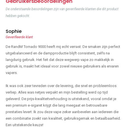
Gebruikersbeoordelingen
De onderstaande beoordelingen zijn van geverifieerde klanten die dit product
hebben gekocht.
Sophie
Geverifieerde klant
De RandM Tornado 9000 heeft mij echt verrast. De smaken zijn perfect
uitgebalanceerd en de dampproductie blijft consistent, zelfs na
langdurig gebruik. Het feit dat deze wegwerp vape zo makkelijk in
gebruik is, maakt het ideaal voor zowel nieuwe gebruikers als ervaren
vapers.
Ik was ook zeer tevreden over de levering, die snel en probleemloos
verliep. Alles was netjes verpakt en mijn bestelling werd op tijd
geleverd. De prijs-kwaliteitverhouding is uitstekend, vooral omdat je
een premium e-sigaret krijgt die lang meegaat en betrouwbare
prestaties levert. Ik zou deze vape zeker aanbevelen aan iedereen die
een combinatie zoekt van kwaliteit, gebruiksgemak en betaalbaarheid.
Een uitstekende keuze!