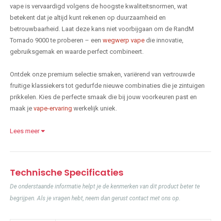
vape is vervaardigd volgens de hoogste kwaliteitsnormen, wat
betekent dat je altijd kunt rekenen op duurzaamheid en
betrouwbaarheid. Laat deze kans niet voorbijgaan om de RandM
Tornado 9000 te proberen – een
wegwerp vape
die innovatie,
gebruiksgemak en waarde perfect combineert.
Ontdek onze premium selectie smaken, variërend van vertrouwde
fruitige klassiekers tot gedurfde nieuwe combinaties die je zintuigen
prikkelen. Kies de perfecte smaak die bij jouw voorkeuren past en
maak je
vape-ervaring
werkelijk uniek.
Lees meer
Technische Specificaties
De onderstaande informatie helpt je de kenmerken van dit product beter te
begrijpen. Als je vragen hebt, neem dan gerust contact met ons op.