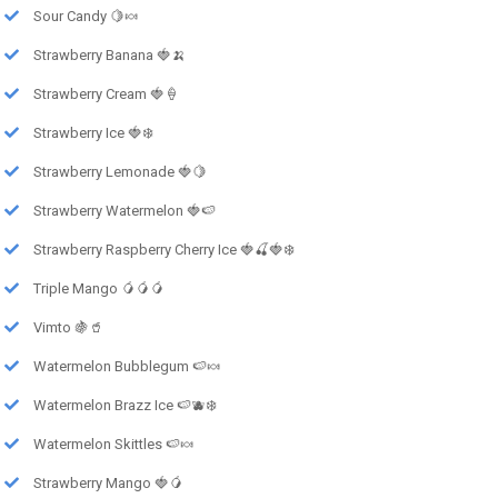
Sour Candy 🍋🍬
Strawberry Banana 🍓🍌
Strawberry Cream 🍓🍦
Strawberry Ice 🍓❄️
Strawberry Lemonade 🍓🍋
Strawberry Watermelon 🍓🍉
Strawberry Raspberry Cherry Ice 🍓🍒🍓❄️
Triple Mango 🥭🥭🥭
Vimto 🍇🥤
Watermelon Bubblegum 🍉🍬
Watermelon Brazz Ice 🍉🫐❄️
Watermelon Skittles 🍉🍬
Strawberry Mango 🍓🥭