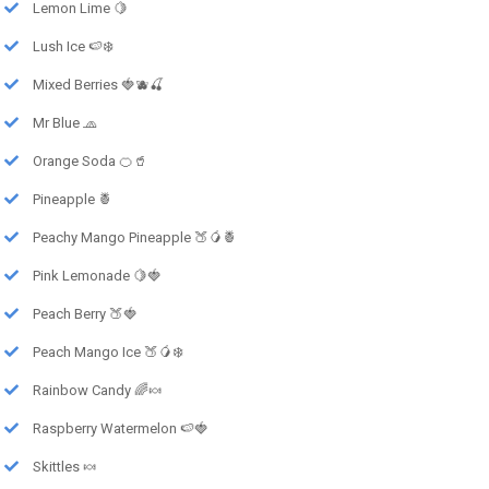
Lemon Lime 🍋
Lush Ice 🍉❄️
Mixed Berries 🍓🫐🍒
Mr Blue 🧢
Orange Soda 🍊🥤
Pineapple 🍍
Peachy Mango Pineapple 🍑🥭🍍
Pink Lemonade 🍋🍓
Peach Berry 🍑🍓
Peach Mango Ice 🍑🥭❄️
Rainbow Candy 🌈🍬
Raspberry Watermelon 🍉🍓
Skittles 🍬