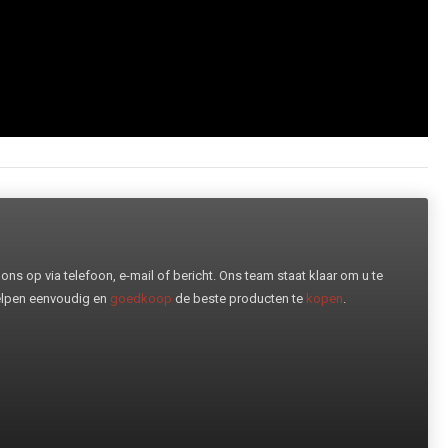
ns op via telefoon, e-mail of bericht. Ons team staat klaar om u te
helpen eenvoudig en
goedkoop
de beste producten te
kopen
.