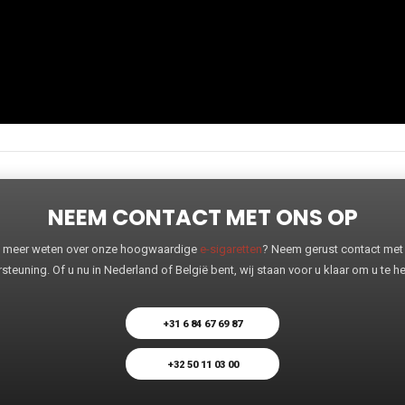
NEEM CONTACT MET ONS OP
 u meer weten over onze hoogwaardige
e-sigaretten
? Neem gerust contact met o
steuning. Of u nu in Nederland of België bent, wij staan voor u klaar om u te 
+31 6 84 67 69 87
+32 50 11 03 00