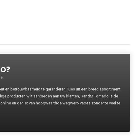
DO?
ë.
 en betrouwbaarheid te garanderen. Kies uit een breed assortiment
rdige producten wilt aanbieden aan uw klanten, RandM Tornado is de
 online en geniet van hoogwaardige wegwerp vapes zonder te veel te