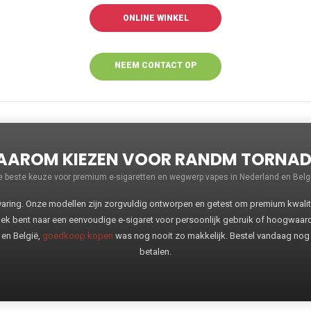
ONLINE WINKEL
NEEM CONTACT OP
VOOR MEER
INFORMATIE
AROM KIEZEN VOOR RANDM TORNA
e beste keuze voor premium e-sigaretten en wegwerp vapes in Nederland en Belgi
ng. Onze modellen zijn zorgvuldig ontworpen en getest om premium kwaliteit
oek bent naar een eenvoudige e-sigaret voor persoonlijk gebruik of hoogwaa
 en België,
goedkoop kopen
was nog nooit zo makkelijk. Bestel vandaag nog
betalen.