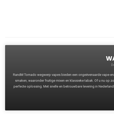
WA
D
RandM Tornado wegwerp vapes bieden een ongeëvenaarde vape-ervari
smaken, waaronder fruitige mixen en klassieke tabak. Of u nu op z
perfecte oplossing. Met snelle en betrouwbare levering in Nederland