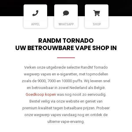
APPEL
WHATSAPP
SHOP
RANDM TORNADO
UW BETROUWBARE VAPE SHOP IN
Verken onze uitgebreide selectie RandM Tornado
wegwerp vapes en e-sigaretten, met topmodellen
zoals de 9000, 7000 en 10000 puffs. Wij leveren snel
en betrouwbaar in zowel Nederland als België.
Goedkoop kopen
was nog nooit zo eenvoudig.
Bestel veilig via onze website en geniet van
premium kwaliteit tegen betaalbare prijzen. Probeer
onze wegwerp vapes vandaag nog en ontdek de
ultieme vape-ervaring.