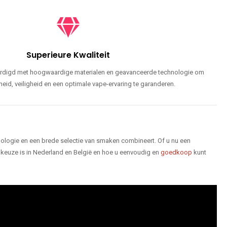
Superieure Kwaliteit
ardigd met hoogwaardige materialen en geavanceerde technologie om
id, veiligheid en een optimale vape-ervaring te garanderen.
logie en een brede selectie van smaken combineert. Of u nu een
keuze is in Nederland en België en hoe u eenvoudig en
goedkoop
kunt