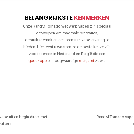
BELANGRIJKSTE
KENMERKEN
Onze RandM Tornado wegwerp vapes zijn speciaal
ontworpen om maximale prestaties,
gebruiksgemak en een premium vape-ervaring te
bieden. Hier leest u waarom ze de beste keuze zijn
voor iedereen in Nederland en België die een
goedkope
en hoogwaardige
e-sigaret
zoekt.
ape uit en begin direct met
RandM Tornado vapes
ruikers.