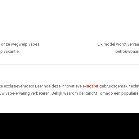
den onze wegwerp vapes
Elk model wordt verva
p vakantie.
betrouwbaarhe
e exclusieve video! Leer hoe deze innovatieve
e-sigaret
gebruiksgemak, techno
 uw vape-ervaring verbeteren. Bekijk waarom de RandM Tornado een populaire 