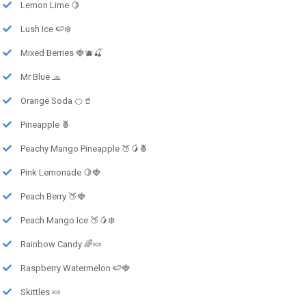
Lemon Lime 🍋
Lush Ice 🍉❄️
Mixed Berries 🍓🫐🍒
Mr Blue 🧢
Orange Soda 🍊🥤
Pineapple 🍍
Peachy Mango Pineapple 🍑🥭🍍
Pink Lemonade 🍋🍓
Peach Berry 🍑🍓
Peach Mango Ice 🍑🥭❄️
Rainbow Candy 🌈🍬
Raspberry Watermelon 🍉🍓
Skittles 🍬