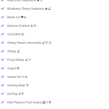
Blue Sour Raspberry 🫐🍋
Blueberry Cherry Cranberry 🫐🍒
Black Ice 🖤❄️
Banana Custard 🍌🍮
Cool Mint 🍃
Cherry Peach Lemonade 🍒🍑🍋
Cherry 🍒
Fizzy Cherry 🍒🥤
Grape 🍇
Guava Ice 🍈❄️
Gummy Bear 🐻
Ice Pop ❄️🍭
Kiwi Passion Fruit Guava 🥝🍈🍍