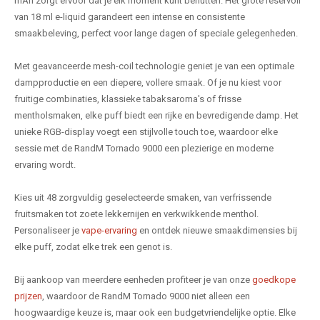
mAh zorgt ervoor dat je elk moment kunt benutten. Het grote reservoir
van 18 ml e-liquid garandeert een intense en consistente
smaakbeleving, perfect voor lange dagen of speciale gelegenheden.
Met geavanceerde mesh-coil technologie geniet je van een optimale
dampproductie en een diepere, vollere smaak. Of je nu kiest voor
fruitige combinaties, klassieke tabaksaroma's of frisse
mentholsmaken, elke puff biedt een rijke en bevredigende damp. Het
unieke RGB-display voegt een stijlvolle touch toe, waardoor elke
sessie met de RandM Tornado 9000 een plezierige en moderne
ervaring wordt.
Kies uit 48 zorgvuldig geselecteerde smaken, van verfrissende
fruitsmaken tot zoete lekkernijen en verkwikkende menthol.
Personaliseer je
vape-ervaring
en ontdek nieuwe smaakdimensies bij
elke puff, zodat elke trek een genot is.
Bij aankoop van meerdere eenheden profiteer je van onze
goedkope
prijzen
, waardoor de RandM Tornado 9000 niet alleen een
hoogwaardige keuze is, maar ook een budgetvriendelijke optie. Elke