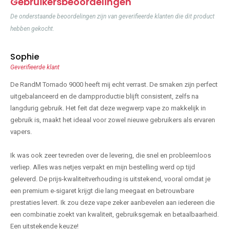
Gebruikersbeoordelingen
De onderstaande beoordelingen zijn van geverifieerde klanten die dit product
hebben gekocht.
Sophie
Geverifieerde klant
De RandM Tornado 9000 heeft mij echt verrast. De smaken zijn perfect
uitgebalanceerd en de dampproductie blijft consistent, zelfs na
langdurig gebruik. Het feit dat deze wegwerp vape zo makkelijk in
gebruik is, maakt het ideaal voor zowel nieuwe gebruikers als ervaren
vapers.
Ik was ook zeer tevreden over de levering, die snel en probleemloos
verliep. Alles was netjes verpakt en mijn bestelling werd op tijd
geleverd. De prijs-kwaliteitverhouding is uitstekend, vooral omdat je
een premium e-sigaret krijgt die lang meegaat en betrouwbare
prestaties levert. Ik zou deze vape zeker aanbevelen aan iedereen die
een combinatie zoekt van kwaliteit, gebruiksgemak en betaalbaarheid.
Een uitstekende keuze!