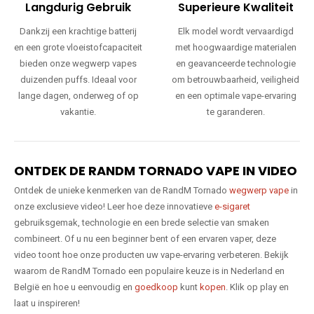
Langdurig Gebruik
Superieure Kwaliteit
Dankzij een krachtige batterij
Elk model wordt vervaardigd
en een grote vloeistofcapaciteit
met hoogwaardige materialen
bieden onze wegwerp vapes
en geavanceerde technologie
duizenden puffs. Ideaal voor
om betrouwbaarheid, veiligheid
lange dagen, onderweg of op
en een optimale vape-ervaring
vakantie.
te garanderen.
ONTDEK DE RANDM TORNADO VAPE IN VIDEO
Ontdek de unieke kenmerken van de RandM Tornado
wegwerp vape
in
onze exclusieve video! Leer hoe deze innovatieve
e-sigaret
gebruiksgemak, technologie en een brede selectie van smaken
combineert. Of u nu een beginner bent of een ervaren vaper, deze
video toont hoe onze producten uw vape-ervaring verbeteren. Bekijk
waarom de RandM Tornado een populaire keuze is in Nederland en
België en hoe u eenvoudig en
goedkoop
kunt
kopen
. Klik op play en
laat u inspireren!