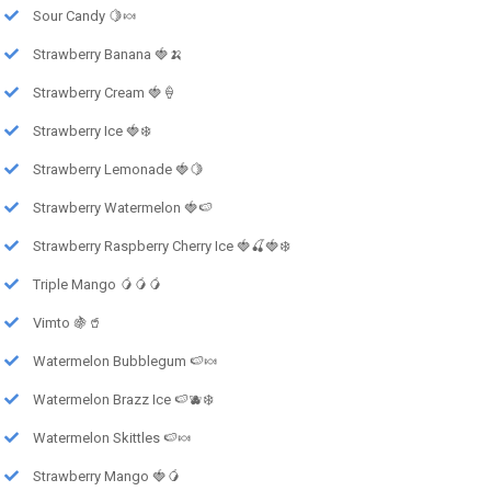
Sour Candy 🍋🍬
Strawberry Banana 🍓🍌
Strawberry Cream 🍓🍦
Strawberry Ice 🍓❄️
Strawberry Lemonade 🍓🍋
Strawberry Watermelon 🍓🍉
Strawberry Raspberry Cherry Ice 🍓🍒🍓❄️
Triple Mango 🥭🥭🥭
Vimto 🍇🥤
Watermelon Bubblegum 🍉🍬
Watermelon Brazz Ice 🍉🫐❄️
Watermelon Skittles 🍉🍬
Strawberry Mango 🍓🥭