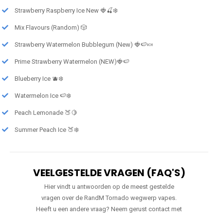
Strawberry Raspberry Ice New 🍓🍒❄️
Mix Flavours (Random) 🎲
Strawberry Watermelon Bubblegum (New) 🍓🍉🍬
Prime Strawberry Watermelon (NEW)🍓🍉
Blueberry Ice 🫐❄️
Watermelon Ice 🍉❄️
Peach Lemonade 🍑🍋
Summer Peach Ice 🍑❄️
VEELGESTELDE VRAGEN (FAQ'S)
Hier vindt u antwoorden op de meest gestelde
vragen over de RandM Tornado wegwerp vapes.
Heeft u een andere vraag? Neem gerust contact met