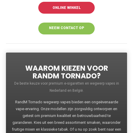
ONLINE WINKEL
NEEM CONTACT OP
VOOR MEER
INFORMATIE
WAAROM KIEZEN VOOR
RANDM TORNADO?
De beste keuze voor premium e-sigaretten en wegwerp vapes in
Nederland en België.
RandM Tornado wegwerp vapes bieden een ongeëvenaarde
vape-ervaring. Onze modellen zijn zorgvuldig ontworpen en
getest om premium kwaliteit en betrouwbaarheid te
garanderen. Kies uit een breed assortiment smaken, waaronder
fruitige mixen en klassieke tabak. Of u nu op zoek bent naar een