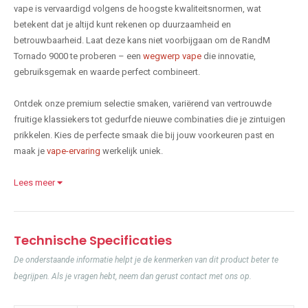
vape is vervaardigd volgens de hoogste kwaliteitsnormen, wat
betekent dat je altijd kunt rekenen op duurzaamheid en
betrouwbaarheid. Laat deze kans niet voorbijgaan om de RandM
Tornado 9000 te proberen – een
wegwerp vape
die innovatie,
gebruiksgemak en waarde perfect combineert.
Ontdek onze premium selectie smaken, variërend van vertrouwde
fruitige klassiekers tot gedurfde nieuwe combinaties die je zintuigen
prikkelen. Kies de perfecte smaak die bij jouw voorkeuren past en
maak je
vape-ervaring
werkelijk uniek.
Lees meer
Technische Specificaties
De onderstaande informatie helpt je de kenmerken van dit product beter te
begrijpen. Als je vragen hebt, neem dan gerust contact met ons op.