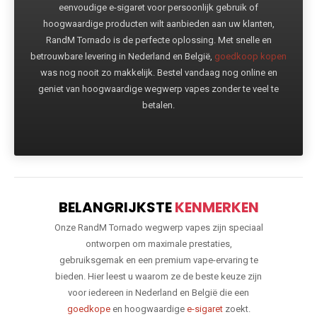
eenvoudige e-sigaret voor persoonlijk gebruik of
hoogwaardige producten wilt aanbieden aan uw klanten,
RandM Tornado is de perfecte oplossing. Met snelle en
betrouwbare levering in Nederland en België,
goedkoop kopen
was nog nooit zo makkelijk. Bestel vandaag nog online en
geniet van hoogwaardige wegwerp vapes zonder te veel te
betalen.
BELANGRIJKSTE
KENMERKEN
Onze RandM Tornado wegwerp vapes zijn speciaal
ontworpen om maximale prestaties,
gebruiksgemak en een premium vape-ervaring te
bieden. Hier leest u waarom ze de beste keuze zijn
voor iedereen in Nederland en België die een
goedkope
en hoogwaardige
e-sigaret
zoekt.