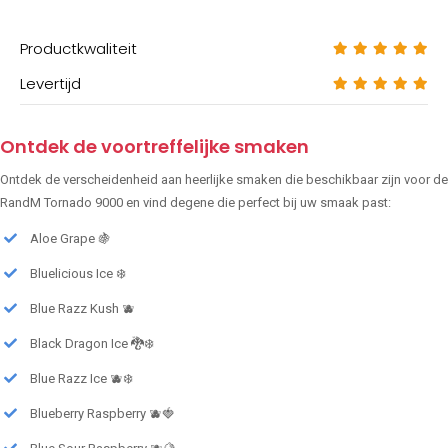
Productkwaliteit
Levertijd
Ontdek de voortreffelijke smaken
Ontdek de verscheidenheid aan heerlijke smaken die beschikbaar zijn voor de
RandM Tornado 9000 en vind degene die perfect bij uw smaak past:
Aloe Grape 🍇
Bluelicious Ice ❄️
Blue Razz Kush 🫐
Black Dragon Ice 🐉❄️
Blue Razz Ice 🫐❄️
Blueberry Raspberry 🫐🍓