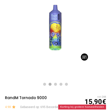
RandM Tornado 9000
van
26€
15,90€
4.98
Gebaseerd op: 695 Beoordelingen
Korting bij grotere hoeveelheden