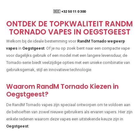
🇧🇪 +32 50 11 0 300
ONTDEK DE TOPKWALITEIT RANDM
TORNADO VAPES IN OEGSTGEEST
Welkom bij de ideale bestemming voor
RandM Tornado wegwerp
vapes
in
Oegstgeest
. Of je nu op zoek bent naar een compacte vape
voor dagelijks gebruik of een model met een langere levensduur, de
Tornado-serie biedt veelzijdige opties met een unieke combinatie van
gebruiksgemak, stijl en innovatieve technologie.
Waarom RandM Tornado Kiezen in
Oegstgeest?
De RandM Tornado vapes zijn speciaal ontworpen om te voldoen aan
de behoeften van zowel nieuwe gebruikers als ervaren vapers. Hier zijn
enkele redenen waarom deze vapes een uitstekende keuze zijn in
Oegstgeest
: