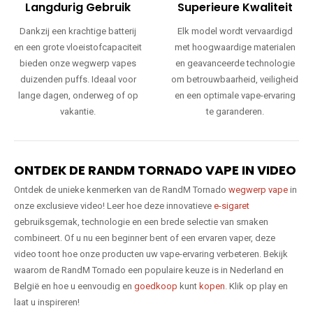
Langdurig Gebruik
Superieure Kwaliteit
Dankzij een krachtige batterij
Elk model wordt vervaardigd
en een grote vloeistofcapaciteit
met hoogwaardige materialen
bieden onze wegwerp vapes
en geavanceerde technologie
duizenden puffs. Ideaal voor
om betrouwbaarheid, veiligheid
lange dagen, onderweg of op
en een optimale vape-ervaring
vakantie.
te garanderen.
ONTDEK DE RANDM TORNADO VAPE IN VIDEO
Ontdek de unieke kenmerken van de RandM Tornado
wegwerp vape
in
onze exclusieve video! Leer hoe deze innovatieve
e-sigaret
gebruiksgemak, technologie en een brede selectie van smaken
combineert. Of u nu een beginner bent of een ervaren vaper, deze
video toont hoe onze producten uw vape-ervaring verbeteren. Bekijk
waarom de RandM Tornado een populaire keuze is in Nederland en
België en hoe u eenvoudig en
goedkoop
kunt
kopen
. Klik op play en
laat u inspireren!