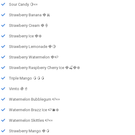
Sour Candy 🍋🍬
Strawberry Banana 🍓🍌
Strawberry Cream 🍓🍦
Strawberry Ice 🍓❄️
Strawberry Lemonade 🍓🍋
Strawberry Watermelon 🍓🍉
Strawberry Raspberry Cherry Ice 🍓🍒🍓❄️
Triple Mango 🥭🥭🥭
Vimto 🍇🥤
Watermelon Bubblegum 🍉🍬
Watermelon Brazz Ice 🍉🫐❄️
Watermelon Skittles 🍉🍬
Strawberry Mango 🍓🥭