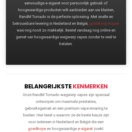
eenvoudige e-sigaret voor persoonlijk gebruik of
hoogwaardige producten wilt aanbieden aan uw klanten,
RandM Tornado is de perfecte oplossing. Met snelle en
betrouwbare levering in Nederland en België,
goedkoop kopen
was nog nooit zo makkelijk. Bestel vandaag nog online en
geniet van hoogwaardige wegwerp vapes zonder te veel te
betalen.
BELANGRIJKSTE
KENMERKEN
Onze RandM Tornado wegwerp vapes zijn speciaal
ontworpen om maximale prestaties,
gebruiksgemak en een premium vape-ervaring te
bieden. Hier leest u waarom ze de beste keuze zijn
voor iedereen in Nederland en België die een
goedkope
en hoogwaardige
e-sigaret
zoekt.