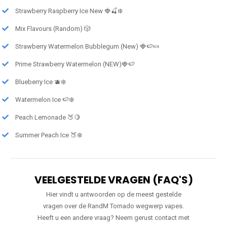
Strawberry Raspberry Ice New 🍓🍒❄️
Mix Flavours (Random) 🎲
Strawberry Watermelon Bubblegum (New) 🍓🍉🍬
Prime Strawberry Watermelon (NEW)🍓🍉
Blueberry Ice 🫐❄️
Watermelon Ice 🍉❄️
Peach Lemonade 🍑🍋
Summer Peach Ice 🍑❄️
VEELGESTELDE VRAGEN (FAQ'S)
Hier vindt u antwoorden op de meest gestelde
vragen over de RandM Tornado wegwerp vapes.
Heeft u een andere vraag? Neem gerust contact met