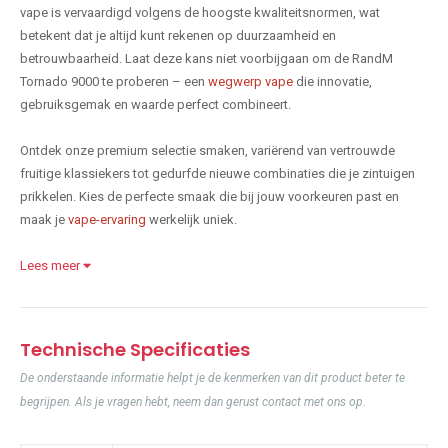
vape is vervaardigd volgens de hoogste kwaliteitsnormen, wat
betekent dat je altijd kunt rekenen op duurzaamheid en
betrouwbaarheid. Laat deze kans niet voorbijgaan om de RandM
Tornado 9000 te proberen – een
wegwerp vape
die innovatie,
gebruiksgemak en waarde perfect combineert.
Ontdek onze premium selectie smaken, variërend van vertrouwde
fruitige klassiekers tot gedurfde nieuwe combinaties die je zintuigen
prikkelen. Kies de perfecte smaak die bij jouw voorkeuren past en
maak je
vape-ervaring
werkelijk uniek.
Lees meer
Technische Specificaties
De onderstaande informatie helpt je de kenmerken van dit product beter te
begrijpen. Als je vragen hebt, neem dan gerust contact met ons op.