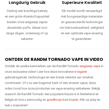
Langdurig Gebruik
Superieure Kwaliteit
Dankzij een krachtige batterij
Elk model wordt vervaardigd
en een grote vloeistofcapaciteit
met hoogwaardige materialen
bieden onze wegwerp vapes
en geavanceerde technologie
duizenden puffs. Ideaal voor
om betrouwbaarheid, veiligheid
lange dagen, onderweg of op
en een optimale vape-ervaring
vakantie.
te garanderen.
ONTDEK DE RANDM TORNADO VAPE IN VIDEO
Ontdek de unieke kenmerken van de RandM Tornado
wegwerp vape
in
onze exclusieve video! Leer hoe deze innovatieve
e-sigaret
gebruiksgemak, technologie en een brede selectie van smaken
combineert. Of u nu een beginner bent of een ervaren vaper, deze
video toont hoe onze producten uw vape-ervaring verbeteren. Bekijk
waarom de RandM Tornado een populaire keuze is in Nederland en
België en hoe u eenvoudig en
goedkoop
kunt
kopen
. Klik op play en
laat u inspireren!