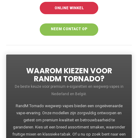
ONLINE WINKEL
NEEM CONTACT OP
VOOR MEER
INFORMATIE
WAAROM KIEZEN VOOR
RANDM TORNADO?
De beste keuze voor premium e-sigaretten en wegwerp vapes in
Nederland en België.
RandM Tornado wegwerp vapes bieden een ongeëvenaarde
vape-ervaring. Onze modellen zijn zorgvuldig ontworpen en
getest om premium kwaliteit en betrouwbaarheid te
garanderen. Kies uit een breed assortiment smaken, waaronder
fruitige mixen en klassieke tabak. Of u nu op zoek bent naar een