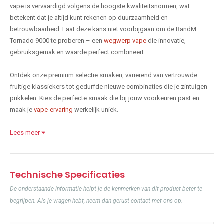
vape is vervaardigd volgens de hoogste kwaliteitsnormen, wat
betekent dat je altijd kunt rekenen op duurzaamheid en
betrouwbaarheid. Laat deze kans niet voorbijgaan om de RandM
Tornado 9000 te proberen – een
wegwerp vape
die innovatie,
gebruiksgemak en waarde perfect combineert.
Ontdek onze premium selectie smaken, variërend van vertrouwde
fruitige klassiekers tot gedurfde nieuwe combinaties die je zintuigen
prikkelen. Kies de perfecte smaak die bij jouw voorkeuren past en
maak je
vape-ervaring
werkelijk uniek.
Lees meer
Technische Specificaties
De onderstaande informatie helpt je de kenmerken van dit product beter te
begrijpen. Als je vragen hebt, neem dan gerust contact met ons op.