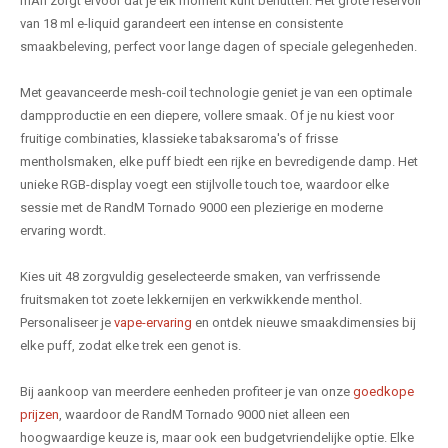
mAh zorgt ervoor dat je elk moment kunt benutten. Het grote reservoir
van 18 ml e-liquid garandeert een intense en consistente
smaakbeleving, perfect voor lange dagen of speciale gelegenheden.
Met geavanceerde mesh-coil technologie geniet je van een optimale
dampproductie en een diepere, vollere smaak. Of je nu kiest voor
fruitige combinaties, klassieke tabaksaroma's of frisse
mentholsmaken, elke puff biedt een rijke en bevredigende damp. Het
unieke RGB-display voegt een stijlvolle touch toe, waardoor elke
sessie met de RandM Tornado 9000 een plezierige en moderne
ervaring wordt.
Kies uit 48 zorgvuldig geselecteerde smaken, van verfrissende
fruitsmaken tot zoete lekkernijen en verkwikkende menthol.
Personaliseer je
vape-ervaring
en ontdek nieuwe smaakdimensies bij
elke puff, zodat elke trek een genot is.
Bij aankoop van meerdere eenheden profiteer je van onze
goedkope
prijzen
, waardoor de RandM Tornado 9000 niet alleen een
hoogwaardige keuze is, maar ook een budgetvriendelijke optie. Elke