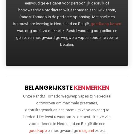
eenvoudige e-sigaret voor persoonlijk gebruik of
hoogwaardige producten wilt aanbieden aan uw klanten,
RandM Tornado is de perfecte oplossing. Met snelle en
betrouwbare levering in Nederland en België,
goedkoop kopen
was nog nooit zo makkelijk. Bestel vandaag nog online en
geniet van hoogwaardige wegwerp vapes zonder te veel te
betalen.
BELANGRIJKSTE
KENMERKEN
Onze RandM Tornado wegwerp vapes zijn speciaal
ontworpen om maximale prestaties,
gebruiksgemak en een premium vape-ervaring te
bieden. Hier leest u waarom ze de beste keuze zijn
voor iedereen in Nederland en België die een
goedkope
en hoogwaardige
e-sigaret
zoekt.