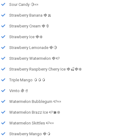
Sour Candy 🍋🍬
Strawberry Banana 🍓🍌
Strawberry Cream 🍓🍦
Strawberry Ice 🍓❄️
Strawberry Lemonade 🍓🍋
Strawberry Watermelon 🍓🍉
Strawberry Raspberry Cherry Ice 🍓🍒🍓❄️
Triple Mango 🥭🥭🥭
Vimto 🍇🥤
Watermelon Bubblegum 🍉🍬
Watermelon Brazz Ice 🍉🫐❄️
Watermelon Skittles 🍉🍬
Strawberry Mango 🍓🥭