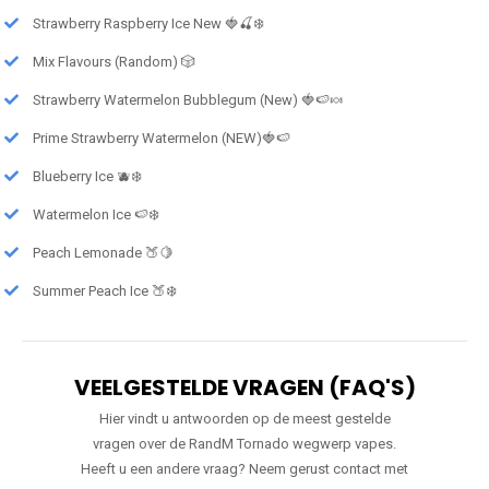
Strawberry Raspberry Ice New 🍓🍒❄️
Mix Flavours (Random) 🎲
Strawberry Watermelon Bubblegum (New) 🍓🍉🍬
Prime Strawberry Watermelon (NEW)🍓🍉
Blueberry Ice 🫐❄️
Watermelon Ice 🍉❄️
Peach Lemonade 🍑🍋
Summer Peach Ice 🍑❄️
VEELGESTELDE VRAGEN (FAQ'S)
Hier vindt u antwoorden op de meest gestelde
vragen over de RandM Tornado wegwerp vapes.
Heeft u een andere vraag? Neem gerust contact met