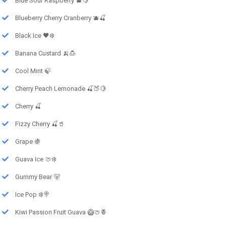
Blue Sour Raspberry 🫐🍋
Blueberry Cherry Cranberry 🫐🍒
Black Ice 🖤❄️
Banana Custard 🍌🍮
Cool Mint 🍃
Cherry Peach Lemonade 🍒🍑🍋
Cherry 🍒
Fizzy Cherry 🍒🥤
Grape 🍇
Guava Ice 🍈❄️
Gummy Bear 🐻
Ice Pop ❄️🍭
Kiwi Passion Fruit Guava 🥝🍈🍍