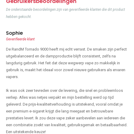
Gebruikersbeoordelingen
De onderstaande beoordelingen zijn van geverifieerde klanten die dit product
hebben gekocht.
Sophie
Geverifieerde klant
De RandM Tornado 9000 heeft mij echt verrast. De smaken zijn perfect
uitgebalanceerd en de dampproductie blijft consistent, zelfs na
langdurig gebruik. Het feit dat deze wegwerp vape zo makkelijk in
gebruik is, maakt het ideaal voor zowel nieuwe gebruikers als ervaren
vapers.
Ik was ook zeer tevreden over de levering, die snel en probleemloos
verliep. Alles was netjes verpakt en mijn bestelling werd op tijd
geleverd. De prijs-kwaliteitverhouding is uitstekend, vooral omdat je
een premium e-sigaret krijgt die lang meegaat en betrouwbare
prestaties levert. Ik zou deze vape zeker aanbevelen aan iedereen die
een combinatie zoekt van kwaliteit, gebruiksgemak en betaalbaarheid.
Een uitstekende keuze!