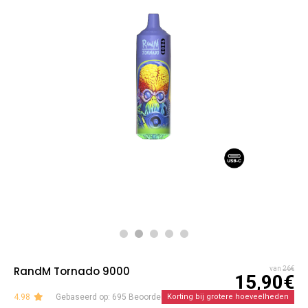
RandM Tornado 9000
van
26€
15,90€
4.98
Gebaseerd op: 695 Beoordelingen
Korting bij grotere hoeveelheden