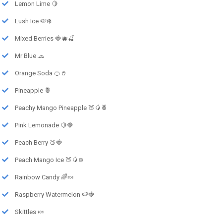
Lemon Lime 🍋
Lush Ice 🍉❄️
Mixed Berries 🍓🫐🍒
Mr Blue 🧢
Orange Soda 🍊🥤
Pineapple 🍍
Peachy Mango Pineapple 🍑🥭🍍
Pink Lemonade 🍋🍓
Peach Berry 🍑🍓
Peach Mango Ice 🍑🥭❄️
Rainbow Candy 🌈🍬
Raspberry Watermelon 🍉🍓
Skittles 🍬