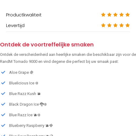
Productkwaliteit
Levertijd
Ontdek de voortreffelijke smaken
Ontdek de verscheidenheid aan heerlijke smaken die beschikbaar zijn voor de
RandM Tornado 9000 en vind degene die perfect bij uw smaak past:
Aloe Grape 🍇
Bluelicious Ice ❄️
Blue Razz Kush 🫐
Black Dragon Ice 🐉❄️
Blue Razz Ice 🫐❄️
Blueberry Raspberry 🫐🍓