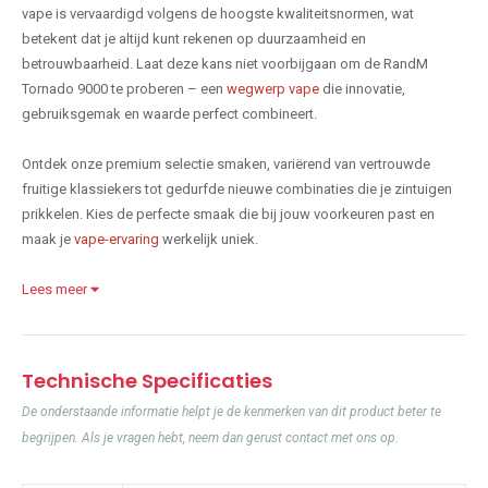
vape is vervaardigd volgens de hoogste kwaliteitsnormen, wat
betekent dat je altijd kunt rekenen op duurzaamheid en
betrouwbaarheid. Laat deze kans niet voorbijgaan om de RandM
Tornado 9000 te proberen – een
wegwerp vape
die innovatie,
gebruiksgemak en waarde perfect combineert.
Ontdek onze premium selectie smaken, variërend van vertrouwde
fruitige klassiekers tot gedurfde nieuwe combinaties die je zintuigen
prikkelen. Kies de perfecte smaak die bij jouw voorkeuren past en
maak je
vape-ervaring
werkelijk uniek.
Lees meer
Technische Specificaties
De onderstaande informatie helpt je de kenmerken van dit product beter te
begrijpen. Als je vragen hebt, neem dan gerust contact met ons op.