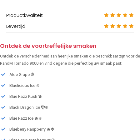
Productkwaliteit
Levertijd
Ontdek de voortreffelijke smaken
Ontdek de verscheidenheid aan heerlijke smaken die beschikbaar zijn voor de
RandM Tornado 9000 en vind degene die perfect bij uw smaak past:
Aloe Grape 🍇
Bluelicious Ice ❄️
Blue Razz Kush 🫐
Black Dragon Ice 🐉❄️
Blue Razz Ice 🫐❄️
Blueberry Raspberry 🫐🍓