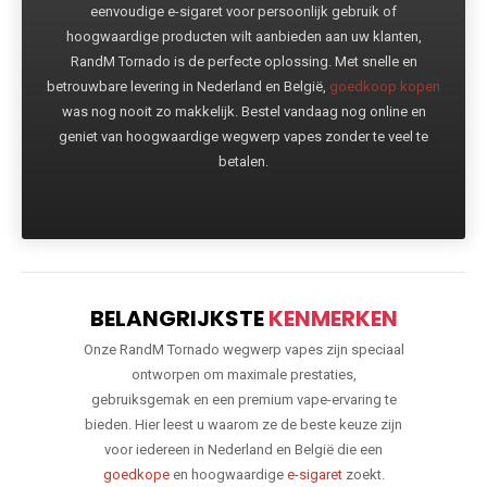
eenvoudige e-sigaret voor persoonlijk gebruik of
hoogwaardige producten wilt aanbieden aan uw klanten,
RandM Tornado is de perfecte oplossing. Met snelle en
betrouwbare levering in Nederland en België,
goedkoop kopen
was nog nooit zo makkelijk. Bestel vandaag nog online en
geniet van hoogwaardige wegwerp vapes zonder te veel te
betalen.
BELANGRIJKSTE
KENMERKEN
Onze RandM Tornado wegwerp vapes zijn speciaal
ontworpen om maximale prestaties,
gebruiksgemak en een premium vape-ervaring te
bieden. Hier leest u waarom ze de beste keuze zijn
voor iedereen in Nederland en België die een
goedkope
en hoogwaardige
e-sigaret
zoekt.