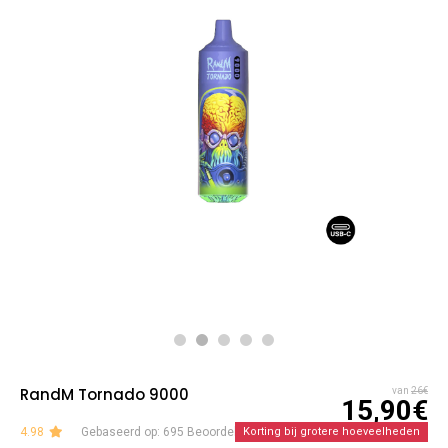
RandM Tornado 9000
van
26€
15,90€
4.98
Gebaseerd op: 695 Beoordelingen
Korting bij grotere hoeveelheden