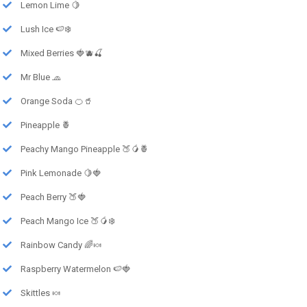
Lemon Lime 🍋
Lush Ice 🍉❄️
Mixed Berries 🍓🫐🍒
Mr Blue 🧢
Orange Soda 🍊🥤
Pineapple 🍍
Peachy Mango Pineapple 🍑🥭🍍
Pink Lemonade 🍋🍓
Peach Berry 🍑🍓
Peach Mango Ice 🍑🥭❄️
Rainbow Candy 🌈🍬
Raspberry Watermelon 🍉🍓
Skittles 🍬