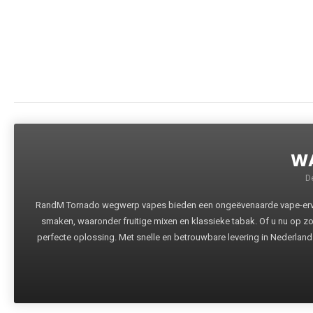
WA
D
RandM Tornado wegwerp vapes bieden een ongeëvenaarde vape-ervari
smaken, waaronder fruitige mixen en klassieke tabak. Of u nu op z
perfecte oplossing. Met snelle en betrouwbare levering in Nederland