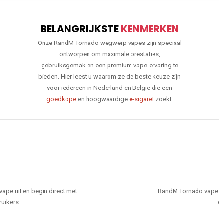
BELANGRIJKSTE
KENMERKEN
Onze RandM Tornado wegwerp vapes zijn speciaal
ontworpen om maximale prestaties,
gebruiksgemak en een premium vape-ervaring te
bieden. Hier leest u waarom ze de beste keuze zijn
voor iedereen in Nederland en België die een
goedkope
en hoogwaardige
e-sigaret
zoekt.
ape uit en begin direct met
RandM Tornado vapes
ruikers.