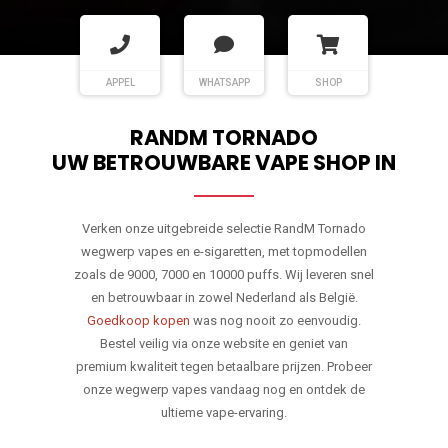
APPEL
WHATSAPP
SHOP
RANDM TORNADO
UW BETROUWBARE VAPE SHOP IN
Verken onze uitgebreide selectie RandM Tornado
wegwerp vapes en e-sigaretten, met topmodellen
zoals de 9000, 7000 en 10000 puffs. Wij leveren snel
en betrouwbaar in zowel Nederland als België.
Goedkoop kopen
was nog nooit zo eenvoudig.
Bestel veilig via onze website en geniet van
premium kwaliteit tegen betaalbare prijzen. Probeer
onze wegwerp vapes vandaag nog en ontdek de
ultieme vape-ervaring.