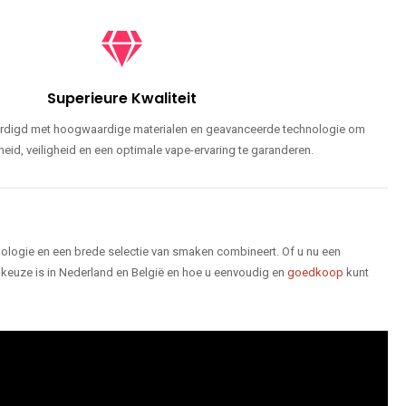
Superieure Kwaliteit
ardigd met hoogwaardige materialen en geavanceerde technologie om
id, veiligheid en een optimale vape-ervaring te garanderen.
logie en een brede selectie van smaken combineert. Of u nu een
keuze is in Nederland en België en hoe u eenvoudig en
goedkoop
kunt