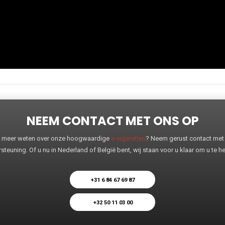
NEEM CONTACT MET ONS OP
 u meer weten over onze hoogwaardige
e-sigaretten
? Neem gerust contact met o
steuning. Of u nu in Nederland of België bent, wij staan voor u klaar om u te 
+31 6 84 67 69 87
+32 50 11 03 00