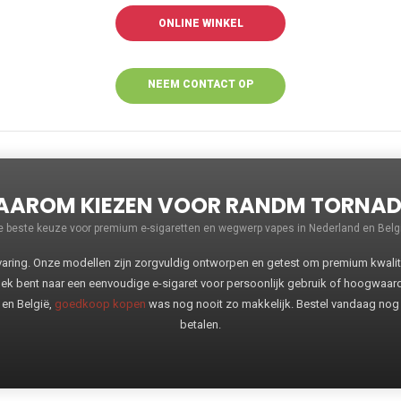
ONLINE WINKEL
NEEM CONTACT OP
VOOR MEER
INFORMATIE
AROM KIEZEN VOOR RANDM TORNA
e beste keuze voor premium e-sigaretten en wegwerp vapes in Nederland en Belgi
ng. Onze modellen zijn zorgvuldig ontworpen en getest om premium kwaliteit
oek bent naar een eenvoudige e-sigaret voor persoonlijk gebruik of hoogwaa
 en België,
goedkoop kopen
was nog nooit zo makkelijk. Bestel vandaag nog
betalen.