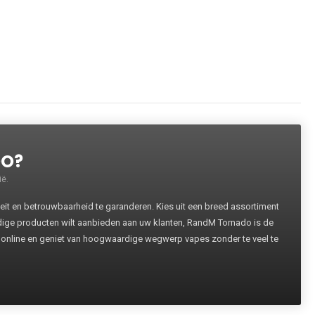
DO?
ë.
 en betrouwbaarheid te garanderen. Kies uit een breed assortiment
rdige producten wilt aanbieden aan uw klanten, RandM Tornado is de
 online en geniet van hoogwaardige wegwerp vapes zonder te veel te