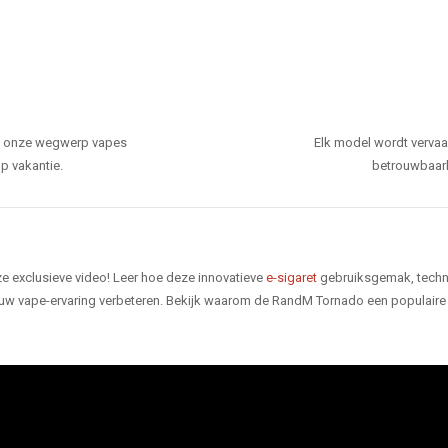
den onze wegwerp vapes
Elk model wordt verva
p vakantie.
betrouwbaarhe
e exclusieve video! Leer hoe deze innovatieve
e-sigaret
gebruiksgemak, techno
 uw vape-ervaring verbeteren. Bekijk waarom de RandM Tornado een populaire 