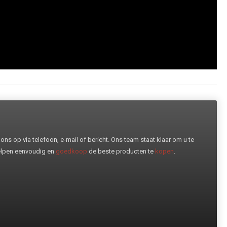
ns op via telefoon, e-mail of bericht. Ons team staat klaar om u te
helpen eenvoudig en
goedkoop
de beste producten te
kopen
.