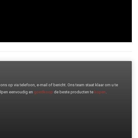
ns op via telefoon, e-mail of bericht. Ons team staat klaar om u te
helpen eenvoudig en
goedkoop
de beste producten te
kopen
.