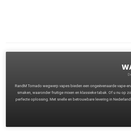
WA
D
RandM Tornado wegwerp vapes bieden een ongeëvenaarde vape-ervari
smaken, waaronder fruitige mixen en klassieke tabak. Of u nu op z
perfecte oplossing. Met snelle en betrouwbare levering in Nederland