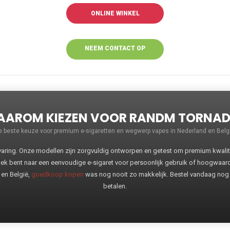
ONLINE WINKEL
NEEM CONTACT OP
VOOR MEER
INFORMATIE
AROM KIEZEN VOOR RANDM TORNA
e beste keuze voor premium e-sigaretten en wegwerp vapes in Nederland en Belgi
ng. Onze modellen zijn zorgvuldig ontworpen en getest om premium kwaliteit
oek bent naar een eenvoudige e-sigaret voor persoonlijk gebruik of hoogwaa
 en België,
goedkoop kopen
was nog nooit zo makkelijk. Bestel vandaag nog
betalen.