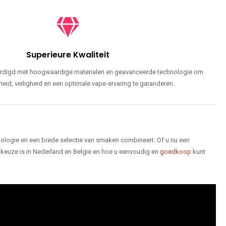
Superieure Kwaliteit
ardigd met hoogwaardige materialen en geavanceerde technologie om
id, veiligheid en een optimale vape-ervaring te garanderen.
logie en een brede selectie van smaken combineert. Of u nu een
keuze is in Nederland en België en hoe u eenvoudig en
goedkoop
kunt