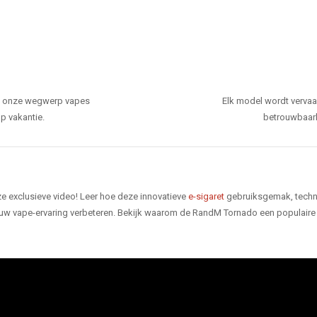
den onze wegwerp vapes
Elk model wordt verva
p vakantie.
betrouwbaarhe
e exclusieve video! Leer hoe deze innovatieve
e-sigaret
gebruiksgemak, techno
 uw vape-ervaring verbeteren. Bekijk waarom de RandM Tornado een populaire 