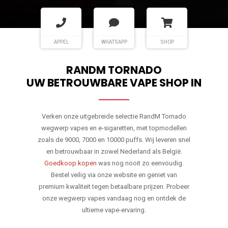
APPEL
WHATSAPP
SHOP
RANDM TORNADO
UW BETROUWBARE VAPE SHOP IN
Verken onze uitgebreide selectie RandM Tornado
wegwerp vapes en e-sigaretten, met topmodellen
zoals de 9000, 7000 en 10000 puffs. Wij leveren snel
en betrouwbaar in zowel Nederland als België.
Goedkoop kopen
was nog nooit zo eenvoudig.
Bestel veilig via onze website en geniet van
premium kwaliteit tegen betaalbare prijzen. Probeer
onze wegwerp vapes vandaag nog en ontdek de
ultieme vape-ervaring.