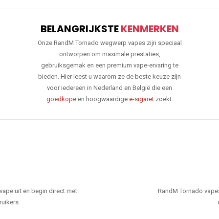
BELANGRIJKSTE
KENMERKEN
Onze RandM Tornado wegwerp vapes zijn speciaal
ontworpen om maximale prestaties,
gebruiksgemak en een premium vape-ervaring te
bieden. Hier leest u waarom ze de beste keuze zijn
voor iedereen in Nederland en België die een
goedkope
en hoogwaardige
e-sigaret
zoekt.
ape uit en begin direct met
RandM Tornado vapes
ruikers.