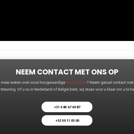
NEEM CONTACT MET ONS OP
 u meer weten over onze hoogwaardige
e-sigaretten
? Neem gerust contact met o
steuning. Of u nu in Nederland of België bent, wij staan voor u klaar om u te 
+31 6 84 67 69 87
+32 50 11 03 00