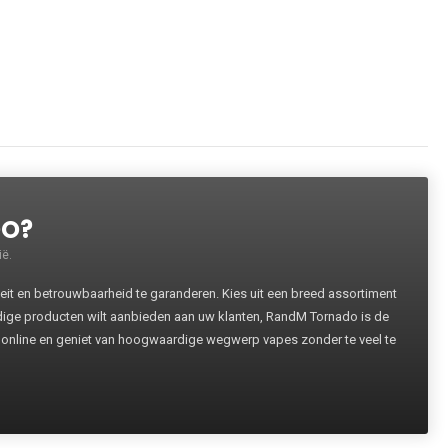
DO?
ë.
 en betrouwbaarheid te garanderen. Kies uit een breed assortiment
rdige producten wilt aanbieden aan uw klanten, RandM Tornado is de
 online en geniet van hoogwaardige wegwerp vapes zonder te veel te