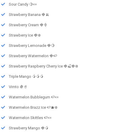
Sour Candy 🍋🍬
Strawberry Banana 🍓🍌
Strawberry Cream 🍓🍦
Strawberry Ice 🍓❄️
Strawberry Lemonade 🍓🍋
Strawberry Watermelon 🍓🍉
Strawberry Raspberry Cherry Ice 🍓🍒🍓❄️
Triple Mango 🥭🥭🥭
Vimto 🍇🥤
Watermelon Bubblegum 🍉🍬
Watermelon Brazz Ice 🍉🫐❄️
Watermelon Skittles 🍉🍬
Strawberry Mango 🍓🥭