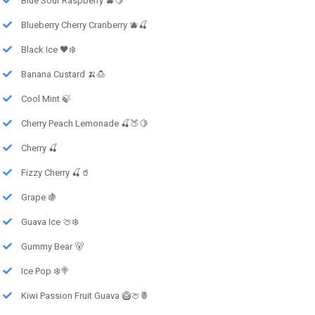
Blue Sour Raspberry 🫐🍋
Blueberry Cherry Cranberry 🫐🍒
Black Ice 🖤❄️
Banana Custard 🍌🍮
Cool Mint 🍃
Cherry Peach Lemonade 🍒🍑🍋
Cherry 🍒
Fizzy Cherry 🍒🥤
Grape 🍇
Guava Ice 🍈❄️
Gummy Bear 🐻
Ice Pop ❄️🍭
Kiwi Passion Fruit Guava 🥝🍈🍍