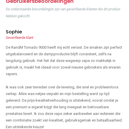
Gebruikersbeoordelingen
De onderstaande beoordelingen zijn van geverifieerde klanten die dit product
hebben gekocht.
Sophie
Geverifieerde klant
De RandM Tornado 9000 heeft mij echt verrast. De smaken zijn perfect
uitgebalanceerd en de dampproductie blijft consistent, zelfs na
langdurig gebruik. Het feit dat deze wegwerp vape zo makkelijk in
gebruik is, maakt het ideaal voor zowel nieuwe gebruikers als ervaren
vapers.
Ik was ook zeer tevreden over de levering, die snel en probleemloos
verliep. Alles was netjes verpakt en mijn bestelling werd op tijd
geleverd. De prijs-kwaliteitverhouding is uitstekend, vooral omdat je
een premium e-sigaret krijgt die lang meegaat en betrouwbare
prestaties levert. Ik zou deze vape zeker aanbevelen aan iedereen die
een combinatie zoekt van kwaliteit, gebruiksgemak en betaalbaarheid.
Een uitstekende keuze!