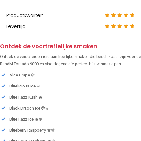
Productkwaliteit
Levertijd
Ontdek de voortreffelijke smaken
Ontdek de verscheidenheid aan heerlijke smaken die beschikbaar zijn voor de
RandM Tornado 9000 en vind degene die perfect bij uw smaak past:
Aloe Grape 🍇
Bluelicious Ice ❄️
Blue Razz Kush 🫐
Black Dragon Ice 🐉❄️
Blue Razz Ice 🫐❄️
Blueberry Raspberry 🫐🍓