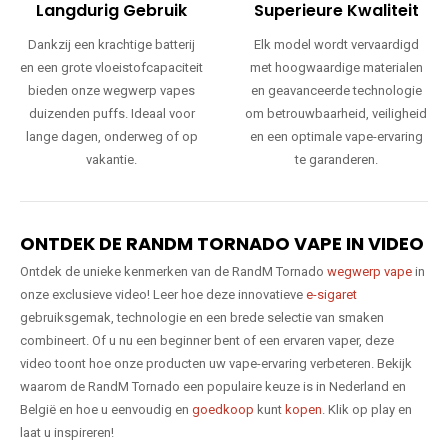
Langdurig Gebruik
Superieure Kwaliteit
Dankzij een krachtige batterij
Elk model wordt vervaardigd
en een grote vloeistofcapaciteit
met hoogwaardige materialen
bieden onze wegwerp vapes
en geavanceerde technologie
duizenden puffs. Ideaal voor
om betrouwbaarheid, veiligheid
lange dagen, onderweg of op
en een optimale vape-ervaring
vakantie.
te garanderen.
ONTDEK DE RANDM TORNADO VAPE IN VIDEO
Ontdek de unieke kenmerken van de RandM Tornado
wegwerp vape
in
onze exclusieve video! Leer hoe deze innovatieve
e-sigaret
gebruiksgemak, technologie en een brede selectie van smaken
combineert. Of u nu een beginner bent of een ervaren vaper, deze
video toont hoe onze producten uw vape-ervaring verbeteren. Bekijk
waarom de RandM Tornado een populaire keuze is in Nederland en
België en hoe u eenvoudig en
goedkoop
kunt
kopen
. Klik op play en
laat u inspireren!