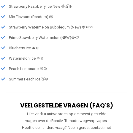
Strawberry Raspberry Ice New 🍓🍒❄️
Mix Flavours (Random) 🎲
Strawberry Watermelon Bubblegum (New) 🍓🍉🍬
Prime Strawberry Watermelon (NEW)🍓🍉
Blueberry Ice 🫐❄️
Watermelon Ice 🍉❄️
Peach Lemonade 🍑🍋
Summer Peach Ice 🍑❄️
VEELGESTELDE VRAGEN (FAQ'S)
Hier vindt u antwoorden op de meest gestelde
vragen over de RandM Tornado wegwerp vapes.
Heeft u een andere vraag? Neem gerust contact met