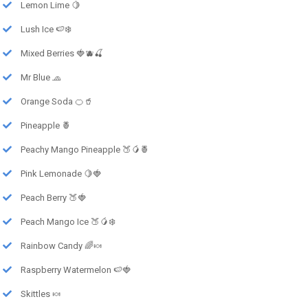
Lemon Lime 🍋
Lush Ice 🍉❄️
Mixed Berries 🍓🫐🍒
Mr Blue 🧢
Orange Soda 🍊🥤
Pineapple 🍍
Peachy Mango Pineapple 🍑🥭🍍
Pink Lemonade 🍋🍓
Peach Berry 🍑🍓
Peach Mango Ice 🍑🥭❄️
Rainbow Candy 🌈🍬
Raspberry Watermelon 🍉🍓
Skittles 🍬