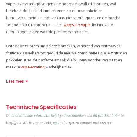
vape is vervaardigd volgens de hoogste kwaliteitsnormen, wat
betekent dat je altijd kunt rekenen op duurzaamheid en
betrouwbaarheid. Laat deze kans niet voorbijgaan om de RandM
Tornado 9000 te proberen – een
wegwerp vape
die innovatie,
gebruiksgemak en waarde perfect combineert.
Ontdek onze premium selectie smaken, variërend van vertrouwde
fruitige klassiekers tot gedurfde nieuwe combinaties die je zintuigen
prikkelen. Kies de perfecte smaak die bij jouw voorkeuren past en
maak je
vape-ervaring
werkelijk uniek.
Lees meer
Technische Specificaties
De onderstaande informatie helpt je de kenmerken van dit product beter te
begrijpen. Als je vragen hebt, neem dan gerust contact met ons op.