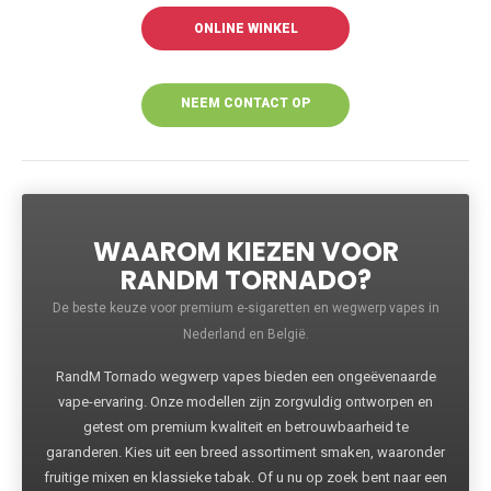
ONLINE WINKEL
NEEM CONTACT OP
VOOR MEER
INFORMATIE
WAAROM KIEZEN VOOR
RANDM TORNADO?
De beste keuze voor premium e-sigaretten en wegwerp vapes in
Nederland en België.
RandM Tornado wegwerp vapes bieden een ongeëvenaarde
vape-ervaring. Onze modellen zijn zorgvuldig ontworpen en
getest om premium kwaliteit en betrouwbaarheid te
garanderen. Kies uit een breed assortiment smaken, waaronder
fruitige mixen en klassieke tabak. Of u nu op zoek bent naar een