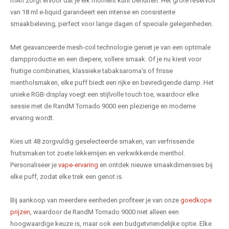
mAh zorgt ervoor dat je elk moment kunt benutten. Het grote reservoir
van 18 ml e-liquid garandeert een intense en consistente
smaakbeleving, perfect voor lange dagen of speciale gelegenheden.
Met geavanceerde mesh-coil technologie geniet je van een optimale
dampproductie en een diepere, vollere smaak. Of je nu kiest voor
fruitige combinaties, klassieke tabaksaroma's of frisse
mentholsmaken, elke puff biedt een rijke en bevredigende damp. Het
unieke RGB-display voegt een stijlvolle touch toe, waardoor elke
sessie met de RandM Tornado 9000 een plezierige en moderne
ervaring wordt.
Kies uit 48 zorgvuldig geselecteerde smaken, van verfrissende
fruitsmaken tot zoete lekkernijen en verkwikkende menthol.
Personaliseer je
vape-ervaring
en ontdek nieuwe smaakdimensies bij
elke puff, zodat elke trek een genot is.
Bij aankoop van meerdere eenheden profiteer je van onze
goedkope
prijzen
, waardoor de RandM Tornado 9000 niet alleen een
hoogwaardige keuze is, maar ook een budgetvriendelijke optie. Elke