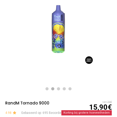
RandM Tornado 9000
van
26€
15,90€
4.98
Gebaseerd op: 695 Beoordelingen
Korting bij grotere hoeveelheden