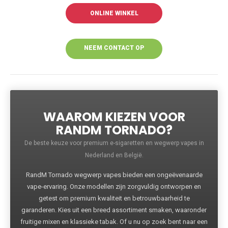
ONLINE WINKEL
NEEM CONTACT OP
VOOR MEER
INFORMATIE
WAAROM KIEZEN VOOR
RANDM TORNADO?
De beste keuze voor premium e-sigaretten en wegwerp vapes in
Nederland en België.
RandM Tornado wegwerp vapes bieden een ongeëvenaarde
vape-ervaring. Onze modellen zijn zorgvuldig ontworpen en
getest om premium kwaliteit en betrouwbaarheid te
garanderen. Kies uit een breed assortiment smaken, waaronder
fruitige mixen en klassieke tabak. Of u nu op zoek bent naar een