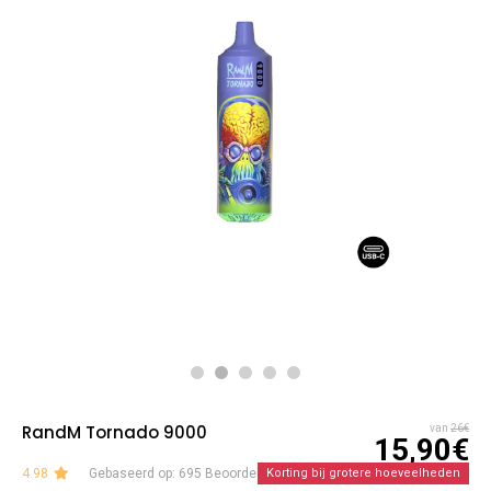
RandM Tornado 9000
van
26€
15,90€
4.98
Gebaseerd op: 695 Beoordelingen
Korting bij grotere hoeveelheden