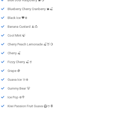
Blue Sour Raspberry 🫐🍋
Blueberry Cherry Cranberry 🫐🍒
Black Ice 🖤❄️
Banana Custard 🍌🍮
Cool Mint 🍃
Cherry Peach Lemonade 🍒🍑🍋
Cherry 🍒
Fizzy Cherry 🍒🥤
Grape 🍇
Guava Ice 🍈❄️
Gummy Bear 🐻
Ice Pop ❄️🍭
Kiwi Passion Fruit Guava 🥝🍈🍍