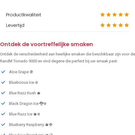
Productkwaliteit
Levertijd
Ontdek de voortreffelijke smaken
Ontdek de verscheidenheid aan heerlijke smaken die beschikbaar zijn voor de
RandM Tornado 9000 en vind degene die perfect bij uw smaak past:
Aloe Grape 🍇
Bluelicious Ice ❄️
Blue Razz Kush 🫐
Black Dragon Ice 🐉❄️
Blue Razz Ice 🫐❄️
Blueberry Raspberry 🫐🍓