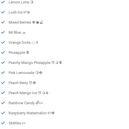
Lemon Lime 🍋
Lush Ice 🍉❄️
Mixed Berries 🍓🫐🍒
Mr Blue 🧢
Orange Soda 🍊🥤
Pineapple 🍍
Peachy Mango Pineapple 🍑🥭🍍
Pink Lemonade 🍋🍓
Peach Berry 🍑🍓
Peach Mango Ice 🍑🥭❄️
Rainbow Candy 🌈🍬
Raspberry Watermelon 🍉🍓
Skittles 🍬