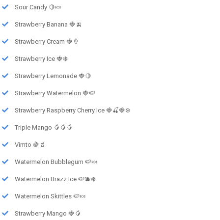
Sour Candy 🍋🍬
Strawberry Banana 🍓🍌
Strawberry Cream 🍓🍦
Strawberry Ice 🍓❄️
Strawberry Lemonade 🍓🍋
Strawberry Watermelon 🍓🍉
Strawberry Raspberry Cherry Ice 🍓🍒🍓❄️
Triple Mango 🥭🥭🥭
Vimto 🍇🥤
Watermelon Bubblegum 🍉🍬
Watermelon Brazz Ice 🍉🫐❄️
Watermelon Skittles 🍉🍬
Strawberry Mango 🍓🥭