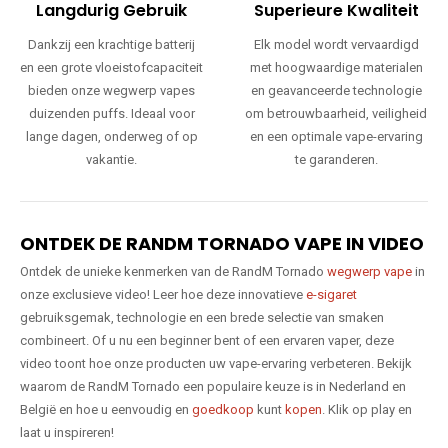
Langdurig Gebruik
Superieure Kwaliteit
Dankzij een krachtige batterij
Elk model wordt vervaardigd
en een grote vloeistofcapaciteit
met hoogwaardige materialen
bieden onze wegwerp vapes
en geavanceerde technologie
duizenden puffs. Ideaal voor
om betrouwbaarheid, veiligheid
lange dagen, onderweg of op
en een optimale vape-ervaring
vakantie.
te garanderen.
ONTDEK DE RANDM TORNADO VAPE IN VIDEO
Ontdek de unieke kenmerken van de RandM Tornado
wegwerp vape
in
onze exclusieve video! Leer hoe deze innovatieve
e-sigaret
gebruiksgemak, technologie en een brede selectie van smaken
combineert. Of u nu een beginner bent of een ervaren vaper, deze
video toont hoe onze producten uw vape-ervaring verbeteren. Bekijk
waarom de RandM Tornado een populaire keuze is in Nederland en
België en hoe u eenvoudig en
goedkoop
kunt
kopen
. Klik op play en
laat u inspireren!