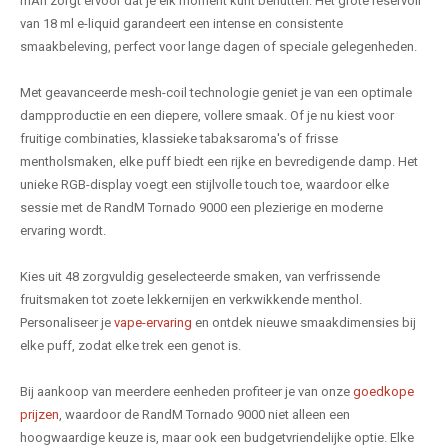
mAh zorgt ervoor dat je elk moment kunt benutten. Het grote reservoir
van 18 ml e-liquid garandeert een intense en consistente
smaakbeleving, perfect voor lange dagen of speciale gelegenheden.
Met geavanceerde mesh-coil technologie geniet je van een optimale
dampproductie en een diepere, vollere smaak. Of je nu kiest voor
fruitige combinaties, klassieke tabaksaroma's of frisse
mentholsmaken, elke puff biedt een rijke en bevredigende damp. Het
unieke RGB-display voegt een stijlvolle touch toe, waardoor elke
sessie met de RandM Tornado 9000 een plezierige en moderne
ervaring wordt.
Kies uit 48 zorgvuldig geselecteerde smaken, van verfrissende
fruitsmaken tot zoete lekkernijen en verkwikkende menthol.
Personaliseer je
vape-ervaring
en ontdek nieuwe smaakdimensies bij
elke puff, zodat elke trek een genot is.
Bij aankoop van meerdere eenheden profiteer je van onze
goedkope
prijzen
, waardoor de RandM Tornado 9000 niet alleen een
hoogwaardige keuze is, maar ook een budgetvriendelijke optie. Elke