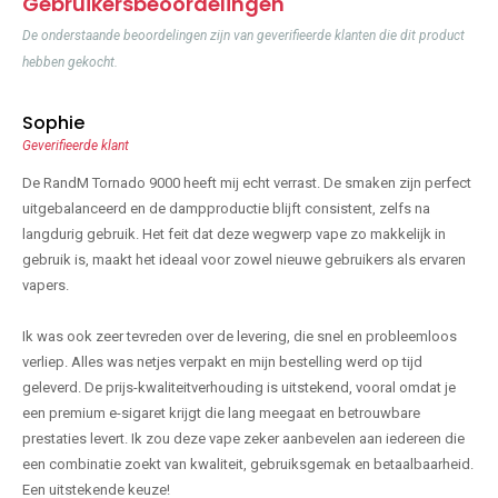
Gebruikersbeoordelingen
De onderstaande beoordelingen zijn van geverifieerde klanten die dit product
hebben gekocht.
Sophie
Geverifieerde klant
De RandM Tornado 9000 heeft mij echt verrast. De smaken zijn perfect
uitgebalanceerd en de dampproductie blijft consistent, zelfs na
langdurig gebruik. Het feit dat deze wegwerp vape zo makkelijk in
gebruik is, maakt het ideaal voor zowel nieuwe gebruikers als ervaren
vapers.
Ik was ook zeer tevreden over de levering, die snel en probleemloos
verliep. Alles was netjes verpakt en mijn bestelling werd op tijd
geleverd. De prijs-kwaliteitverhouding is uitstekend, vooral omdat je
een premium e-sigaret krijgt die lang meegaat en betrouwbare
prestaties levert. Ik zou deze vape zeker aanbevelen aan iedereen die
een combinatie zoekt van kwaliteit, gebruiksgemak en betaalbaarheid.
Een uitstekende keuze!