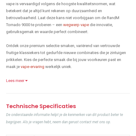
vape is vervaardigd volgens de hoogste kwaliteitsnormen, wat
betekent dat je altijd kunt rekenen op duurzaamheid en
betrouwbaarheid. Laat deze kans niet voorbijgaan om de RandM
Tornado 9000 te proberen – een
wegwerp vape
die innovatie,
gebruiksgemak en waarde perfect combineert.
Ontdek onze premium selectie smaken, variërend van vertrouwde
fruitige klassiekers tot gedurfde nieuwe combinaties die je zintuigen
prikkelen. Kies de perfecte smaak die bij jouw voorkeuren past en
maak je
vape-ervaring
werkelijk uniek.
Lees meer
Technische Specificaties
De onderstaande informatie helpt je de kenmerken van dit product beter te
begrijpen. Als je vragen hebt, neem dan gerust contact met ons op.