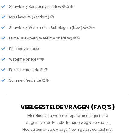
Strawberry Raspberry Ice New 🍓🍒❄️
Mix Flavours (Random) 🎲
Strawberry Watermelon Bubblegum (New) 🍓🍉🍬
Prime Strawberry Watermelon (NEW)🍓🍉
Blueberry Ice 🫐❄️
Watermelon Ice 🍉❄️
Peach Lemonade 🍑🍋
Summer Peach Ice 🍑❄️
VEELGESTELDE VRAGEN (FAQ'S)
Hier vindt u antwoorden op de meest gestelde
vragen over de RandM Tornado wegwerp vapes.
Heeft u een andere vraag? Neem gerust contact met