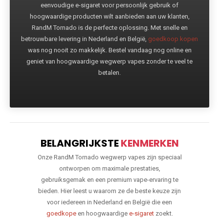
eenvoudige e-sigaret voor persoonlijk gebruik of
hoogwaardige producten wilt aanbieden aan uw klanten,
RandM Tornado is de perfecte oplossing. Met snelle en
betrouwbare levering in Nederland en België,
goedkoop kopen
was nog nooit zo makkelijk. Bestel vandaag nog online en
geniet van hoogwaardige wegwerp vapes zonder te veel te
betalen.
BELANGRIJKSTE
KENMERKEN
Onze RandM Tornado wegwerp vapes zijn speciaal
ontworpen om maximale prestaties,
gebruiksgemak en een premium vape-ervaring te
bieden. Hier leest u waarom ze de beste keuze zijn
voor iedereen in Nederland en België die een
goedkope
en hoogwaardige
e-sigaret
zoekt.