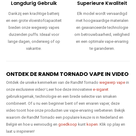
Langdurig Gebruik
Superieure Kwaliteit
Dankzij een krachtige batterij
Elk model wordt vervaardigd
en een grote vloeistofcapaciteit
met hoogwaardige materialen
bieden onze wegwerp vapes
en geavanceerde technologie
duizenden puffs. Ideaal voor
om betrouwbaarheid, veiligheid
lange dagen, onderweg of op
en een optimale vape-ervaring
vakantie.
te garanderen.
ONTDEK DE RANDM TORNADO VAPE IN VIDEO
Ontdek de unieke kenmerken van de RandM Tornado
wegwerp vape
in
onze exclusieve video! Leer hoe deze innovatieve
e-sigaret
gebruiksgemak, technologie en een brede selectie van smaken
combineert. Of u nu een beginner bent of een ervaren vaper, deze
video toont hoe onze producten uw vape-ervaring verbeteren. Bekijk
waarom de RandM Tornado een populaire keuze is in Nederland en
België en hoe u eenvoudig en
goedkoop
kunt
kopen
. Klik op play en
laat u inspireren!