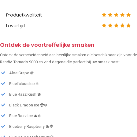
Productkwaliteit
Levertijd
Ontdek de voortreffelijke smaken
Ontdek de verscheidenheid aan heerlijke smaken die beschikbaar zijn voor de
RandM Tornado 9000 en vind degene die perfect bij uw smaak past:
Aloe Grape 🍇
Bluelicious Ice ❄️
Blue Razz Kush 🫐
Black Dragon Ice 🐉❄️
Blue Razz Ice 🫐❄️
Blueberry Raspberry 🫐🍓