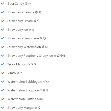
Sour Candy 🍋🍬
Strawberry Banana 🍓🍌
Strawberry Cream 🍓🍦
Strawberry Ice 🍓❄️
Strawberry Lemonade 🍓🍋
Strawberry Watermelon 🍓🍉
Strawberry Raspberry Cherry Ice 🍓🍒🍓❄️
Triple Mango 🥭🥭🥭
Vimto 🍇🥤
Watermelon Bubblegum 🍉🍬
Watermelon Brazz Ice 🍉🫐❄️
Watermelon Skittles 🍉🍬
Strawberry Mango 🍓🥭