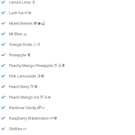
Lemon Lime 🍋
Lush Ice 🍉❄️
Mixed Berries 🍓🫐🍒
Mr Blue 🧢
Orange Soda 🍊🥤
Pineapple 🍍
Peachy Mango Pineapple 🍑🥭🍍
Pink Lemonade 🍋🍓
Peach Berry 🍑🍓
Peach Mango Ice 🍑🥭❄️
Rainbow Candy 🌈🍬
Raspberry Watermelon 🍉🍓
Skittles 🍬