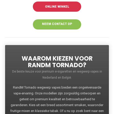
ONLINE WINKEL
NEEM CONTACT OP
VOOR MEER
INFORMATIE
WAAROM KIEZEN VOOR
RANDM TORNADO?
De beste keuze voor premium e-sigaretten en wegwerp vapes in
Nederland en België.
RandM Tornado wegwerp vapes bieden een ongeëvenaarde
vape-ervaring. Onze modellen zijn zorgvuldig ontworpen en
getest om premium kwaliteit en betrouwbaarheid te
garanderen. Kies uit een breed assortiment smaken, waaronder
fruitige mixen en klassieke tabak. Of u nu op zoek bent naar een