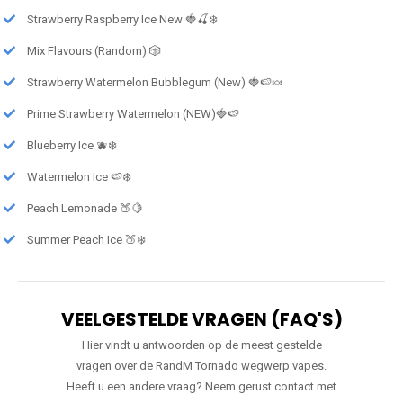
Strawberry Raspberry Ice New 🍓🍒❄️
Mix Flavours (Random) 🎲
Strawberry Watermelon Bubblegum (New) 🍓🍉🍬
Prime Strawberry Watermelon (NEW)🍓🍉
Blueberry Ice 🫐❄️
Watermelon Ice 🍉❄️
Peach Lemonade 🍑🍋
Summer Peach Ice 🍑❄️
VEELGESTELDE VRAGEN (FAQ'S)
Hier vindt u antwoorden op de meest gestelde
vragen over de RandM Tornado wegwerp vapes.
Heeft u een andere vraag? Neem gerust contact met