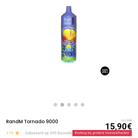
RandM Tornado 9000
van
26€
15,90€
4.98
Gebaseerd op: 695 Beoordelingen
Korting bij grotere hoeveelheden