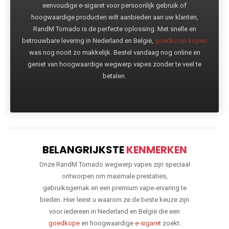
eenvoudige e-sigaret voor persoonlijk gebruik of
hoogwaardige producten wilt aanbieden aan uw klanten,
RandM Tornado is de perfecte oplossing. Met snelle en
betrouwbare levering in Nederland en België,
goedkoop kopen
was nog nooit zo makkelijk. Bestel vandaag nog online en
geniet van hoogwaardige wegwerp vapes zonder te veel te
betalen.
BELANGRIJKSTE
KENMERKEN
Onze RandM Tornado wegwerp vapes zijn speciaal
ontworpen om maximale prestaties,
gebruiksgemak en een premium vape-ervaring te
bieden. Hier leest u waarom ze de beste keuze zijn
voor iedereen in Nederland en België die een
goedkope
en hoogwaardige
e-sigaret
zoekt.