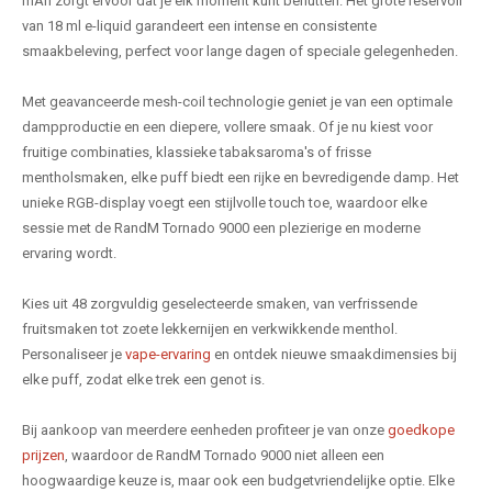
mAh zorgt ervoor dat je elk moment kunt benutten. Het grote reservoir
van 18 ml e-liquid garandeert een intense en consistente
smaakbeleving, perfect voor lange dagen of speciale gelegenheden.
Met geavanceerde mesh-coil technologie geniet je van een optimale
dampproductie en een diepere, vollere smaak. Of je nu kiest voor
fruitige combinaties, klassieke tabaksaroma's of frisse
mentholsmaken, elke puff biedt een rijke en bevredigende damp. Het
unieke RGB-display voegt een stijlvolle touch toe, waardoor elke
sessie met de RandM Tornado 9000 een plezierige en moderne
ervaring wordt.
Kies uit 48 zorgvuldig geselecteerde smaken, van verfrissende
fruitsmaken tot zoete lekkernijen en verkwikkende menthol.
Personaliseer je
vape-ervaring
en ontdek nieuwe smaakdimensies bij
elke puff, zodat elke trek een genot is.
Bij aankoop van meerdere eenheden profiteer je van onze
goedkope
prijzen
, waardoor de RandM Tornado 9000 niet alleen een
hoogwaardige keuze is, maar ook een budgetvriendelijke optie. Elke