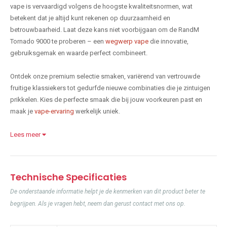
vape is vervaardigd volgens de hoogste kwaliteitsnormen, wat
betekent dat je altijd kunt rekenen op duurzaamheid en
betrouwbaarheid. Laat deze kans niet voorbijgaan om de RandM
Tornado 9000 te proberen – een
wegwerp vape
die innovatie,
gebruiksgemak en waarde perfect combineert.
Ontdek onze premium selectie smaken, variërend van vertrouwde
fruitige klassiekers tot gedurfde nieuwe combinaties die je zintuigen
prikkelen. Kies de perfecte smaak die bij jouw voorkeuren past en
maak je
vape-ervaring
werkelijk uniek.
Lees meer
Technische Specificaties
De onderstaande informatie helpt je de kenmerken van dit product beter te
begrijpen. Als je vragen hebt, neem dan gerust contact met ons op.