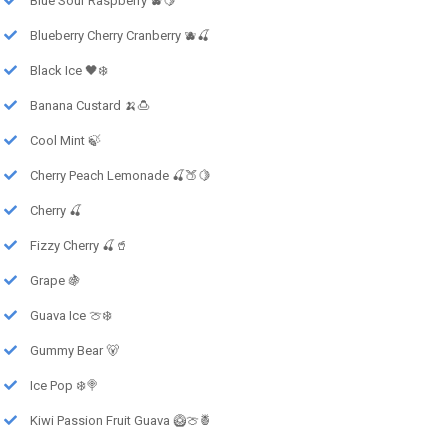
Blue Sour Raspberry 🫐🍋
Blueberry Cherry Cranberry 🫐🍒
Black Ice 🖤❄️
Banana Custard 🍌🍮
Cool Mint 🍃
Cherry Peach Lemonade 🍒🍑🍋
Cherry 🍒
Fizzy Cherry 🍒🥤
Grape 🍇
Guava Ice 🍈❄️
Gummy Bear 🐻
Ice Pop ❄️🍭
Kiwi Passion Fruit Guava 🥝🍈🍍