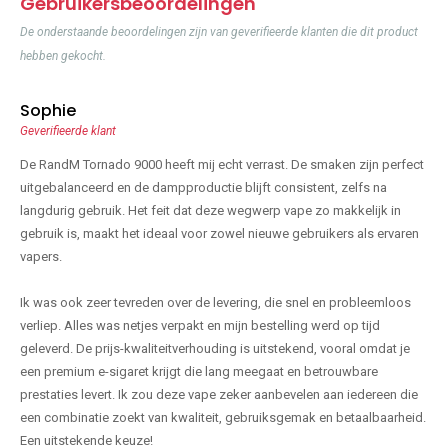
Gebruikersbeoordelingen
De onderstaande beoordelingen zijn van geverifieerde klanten die dit product
hebben gekocht.
Sophie
Geverifieerde klant
De RandM Tornado 9000 heeft mij echt verrast. De smaken zijn perfect
uitgebalanceerd en de dampproductie blijft consistent, zelfs na
langdurig gebruik. Het feit dat deze wegwerp vape zo makkelijk in
gebruik is, maakt het ideaal voor zowel nieuwe gebruikers als ervaren
vapers.
Ik was ook zeer tevreden over de levering, die snel en probleemloos
verliep. Alles was netjes verpakt en mijn bestelling werd op tijd
geleverd. De prijs-kwaliteitverhouding is uitstekend, vooral omdat je
een premium e-sigaret krijgt die lang meegaat en betrouwbare
prestaties levert. Ik zou deze vape zeker aanbevelen aan iedereen die
een combinatie zoekt van kwaliteit, gebruiksgemak en betaalbaarheid.
Een uitstekende keuze!