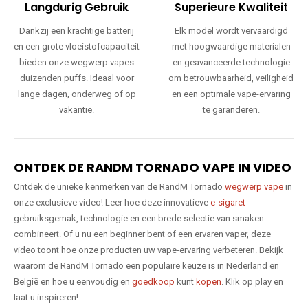
Langdurig Gebruik
Superieure Kwaliteit
Dankzij een krachtige batterij
Elk model wordt vervaardigd
en een grote vloeistofcapaciteit
met hoogwaardige materialen
bieden onze wegwerp vapes
en geavanceerde technologie
duizenden puffs. Ideaal voor
om betrouwbaarheid, veiligheid
lange dagen, onderweg of op
en een optimale vape-ervaring
vakantie.
te garanderen.
ONTDEK DE RANDM TORNADO VAPE IN VIDEO
Ontdek de unieke kenmerken van de RandM Tornado
wegwerp vape
in
onze exclusieve video! Leer hoe deze innovatieve
e-sigaret
gebruiksgemak, technologie en een brede selectie van smaken
combineert. Of u nu een beginner bent of een ervaren vaper, deze
video toont hoe onze producten uw vape-ervaring verbeteren. Bekijk
waarom de RandM Tornado een populaire keuze is in Nederland en
België en hoe u eenvoudig en
goedkoop
kunt
kopen
. Klik op play en
laat u inspireren!