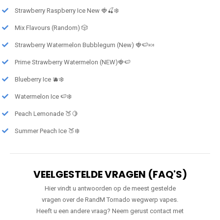
Strawberry Raspberry Ice New 🍓🍒❄️
Mix Flavours (Random) 🎲
Strawberry Watermelon Bubblegum (New) 🍓🍉🍬
Prime Strawberry Watermelon (NEW)🍓🍉
Blueberry Ice 🫐❄️
Watermelon Ice 🍉❄️
Peach Lemonade 🍑🍋
Summer Peach Ice 🍑❄️
VEELGESTELDE VRAGEN (FAQ'S)
Hier vindt u antwoorden op de meest gestelde
vragen over de RandM Tornado wegwerp vapes.
Heeft u een andere vraag? Neem gerust contact met