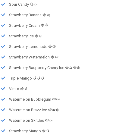
Sour Candy 🍋🍬
Strawberry Banana 🍓🍌
Strawberry Cream 🍓🍦
Strawberry Ice 🍓❄️
Strawberry Lemonade 🍓🍋
Strawberry Watermelon 🍓🍉
Strawberry Raspberry Cherry Ice 🍓🍒🍓❄️
Triple Mango 🥭🥭🥭
Vimto 🍇🥤
Watermelon Bubblegum 🍉🍬
Watermelon Brazz Ice 🍉🫐❄️
Watermelon Skittles 🍉🍬
Strawberry Mango 🍓🥭