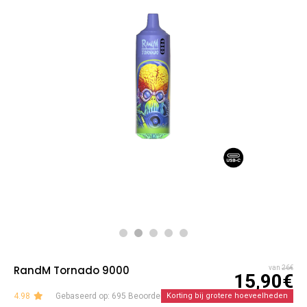
RandM Tornado 9000
van
26€
15,90€
4.98
Gebaseerd op: 695 Beoordelingen
Korting bij grotere hoeveelheden