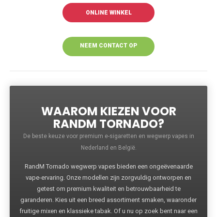
ONLINE WINKEL
NEEM CONTACT OP
VOOR MEER
INFORMATIE
WAAROM KIEZEN VOOR
RANDM TORNADO?
De beste keuze voor premium e-sigaretten en wegwerp vapes in
Nederland en België.
RandM Tornado wegwerp vapes bieden een ongeëvenaarde
vape-ervaring. Onze modellen zijn zorgvuldig ontworpen en
getest om premium kwaliteit en betrouwbaarheid te
garanderen. Kies uit een breed assortiment smaken, waaronder
fruitige mixen en klassieke tabak. Of u nu op zoek bent naar een