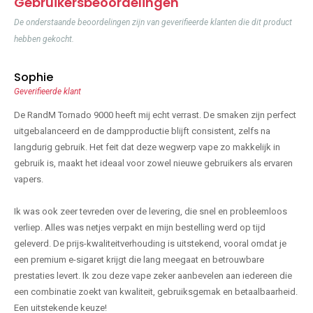
Gebruikersbeoordelingen
De onderstaande beoordelingen zijn van geverifieerde klanten die dit product
hebben gekocht.
Sophie
Geverifieerde klant
De RandM Tornado 9000 heeft mij echt verrast. De smaken zijn perfect
uitgebalanceerd en de dampproductie blijft consistent, zelfs na
langdurig gebruik. Het feit dat deze wegwerp vape zo makkelijk in
gebruik is, maakt het ideaal voor zowel nieuwe gebruikers als ervaren
vapers.
Ik was ook zeer tevreden over de levering, die snel en probleemloos
verliep. Alles was netjes verpakt en mijn bestelling werd op tijd
geleverd. De prijs-kwaliteitverhouding is uitstekend, vooral omdat je
een premium e-sigaret krijgt die lang meegaat en betrouwbare
prestaties levert. Ik zou deze vape zeker aanbevelen aan iedereen die
een combinatie zoekt van kwaliteit, gebruiksgemak en betaalbaarheid.
Een uitstekende keuze!