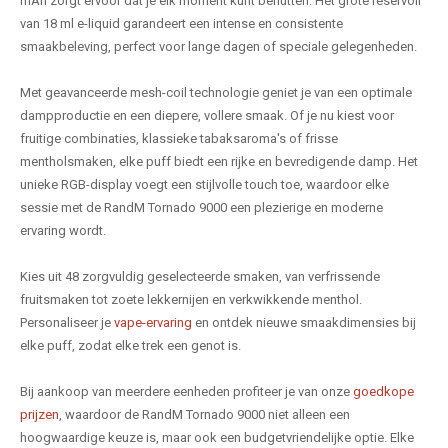
mAh zorgt ervoor dat je elk moment kunt benutten. Het grote reservoir
van 18 ml e-liquid garandeert een intense en consistente
smaakbeleving, perfect voor lange dagen of speciale gelegenheden.
Met geavanceerde mesh-coil technologie geniet je van een optimale
dampproductie en een diepere, vollere smaak. Of je nu kiest voor
fruitige combinaties, klassieke tabaksaroma's of frisse
mentholsmaken, elke puff biedt een rijke en bevredigende damp. Het
unieke RGB-display voegt een stijlvolle touch toe, waardoor elke
sessie met de RandM Tornado 9000 een plezierige en moderne
ervaring wordt.
Kies uit 48 zorgvuldig geselecteerde smaken, van verfrissende
fruitsmaken tot zoete lekkernijen en verkwikkende menthol.
Personaliseer je
vape-ervaring
en ontdek nieuwe smaakdimensies bij
elke puff, zodat elke trek een genot is.
Bij aankoop van meerdere eenheden profiteer je van onze
goedkope
prijzen
, waardoor de RandM Tornado 9000 niet alleen een
hoogwaardige keuze is, maar ook een budgetvriendelijke optie. Elke