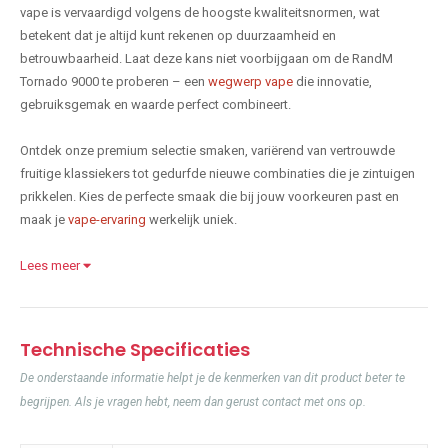
vape is vervaardigd volgens de hoogste kwaliteitsnormen, wat
betekent dat je altijd kunt rekenen op duurzaamheid en
betrouwbaarheid. Laat deze kans niet voorbijgaan om de RandM
Tornado 9000 te proberen – een
wegwerp vape
die innovatie,
gebruiksgemak en waarde perfect combineert.
Ontdek onze premium selectie smaken, variërend van vertrouwde
fruitige klassiekers tot gedurfde nieuwe combinaties die je zintuigen
prikkelen. Kies de perfecte smaak die bij jouw voorkeuren past en
maak je
vape-ervaring
werkelijk uniek.
Lees meer
Technische Specificaties
De onderstaande informatie helpt je de kenmerken van dit product beter te
begrijpen. Als je vragen hebt, neem dan gerust contact met ons op.