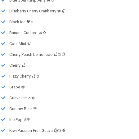
Blue Sour Raspberry 🫐🍋
Blueberry Cherry Cranberry 🫐🍒
Black Ice 🖤❄️
Banana Custard 🍌🍮
Cool Mint 🍃
Cherry Peach Lemonade 🍒🍑🍋
Cherry 🍒
Fizzy Cherry 🍒🥤
Grape 🍇
Guava Ice 🍈❄️
Gummy Bear 🐻
Ice Pop ❄️🍭
Kiwi Passion Fruit Guava 🥝🍈🍍