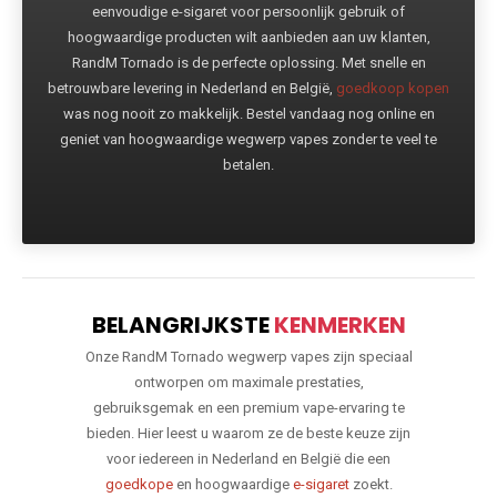
eenvoudige e-sigaret voor persoonlijk gebruik of
hoogwaardige producten wilt aanbieden aan uw klanten,
RandM Tornado is de perfecte oplossing. Met snelle en
betrouwbare levering in Nederland en België,
goedkoop kopen
was nog nooit zo makkelijk. Bestel vandaag nog online en
geniet van hoogwaardige wegwerp vapes zonder te veel te
betalen.
BELANGRIJKSTE
KENMERKEN
Onze RandM Tornado wegwerp vapes zijn speciaal
ontworpen om maximale prestaties,
gebruiksgemak en een premium vape-ervaring te
bieden. Hier leest u waarom ze de beste keuze zijn
voor iedereen in Nederland en België die een
goedkope
en hoogwaardige
e-sigaret
zoekt.