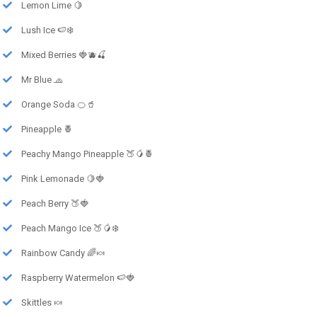
Lemon Lime 🍋
Lush Ice 🍉❄️
Mixed Berries 🍓🫐🍒
Mr Blue 🧢
Orange Soda 🍊🥤
Pineapple 🍍
Peachy Mango Pineapple 🍑🥭🍍
Pink Lemonade 🍋🍓
Peach Berry 🍑🍓
Peach Mango Ice 🍑🥭❄️
Rainbow Candy 🌈🍬
Raspberry Watermelon 🍉🍓
Skittles 🍬