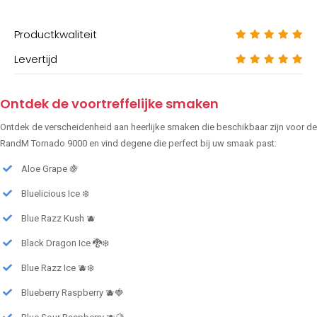
Productkwaliteit
Levertijd
Ontdek de voortreffelijke smaken
Ontdek de verscheidenheid aan heerlijke smaken die beschikbaar zijn voor de
RandM Tornado 9000 en vind degene die perfect bij uw smaak past:
Aloe Grape 🍇
Bluelicious Ice ❄️
Blue Razz Kush 🫐
Black Dragon Ice 🐉❄️
Blue Razz Ice 🫐❄️
Blueberry Raspberry 🫐🍓