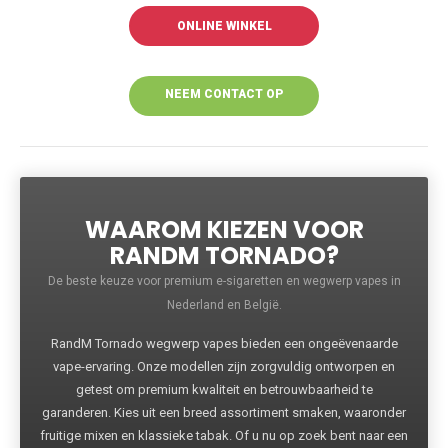
ONLINE WINKEL
NEEM CONTACT OP
VOOR MEER
INFORMATIE
WAAROM KIEZEN VOOR
RANDM TORNADO?
De beste keuze voor premium e-sigaretten en wegwerp vapes in
Nederland en België.
RandM Tornado wegwerp vapes bieden een ongeëvenaarde
vape-ervaring. Onze modellen zijn zorgvuldig ontworpen en
getest om premium kwaliteit en betrouwbaarheid te
garanderen. Kies uit een breed assortiment smaken, waaronder
fruitige mixen en klassieke tabak. Of u nu op zoek bent naar een