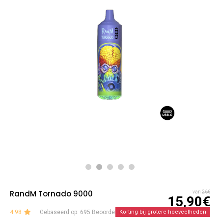
RandM Tornado 9000
van
26€
15,90€
4.98
Gebaseerd op: 695 Beoordelingen
Korting bij grotere hoeveelheden