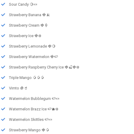
Sour Candy 🍋🍬
Strawberry Banana 🍓🍌
Strawberry Cream 🍓🍦
Strawberry Ice 🍓❄️
Strawberry Lemonade 🍓🍋
Strawberry Watermelon 🍓🍉
Strawberry Raspberry Cherry Ice 🍓🍒🍓❄️
Triple Mango 🥭🥭🥭
Vimto 🍇🥤
Watermelon Bubblegum 🍉🍬
Watermelon Brazz Ice 🍉🫐❄️
Watermelon Skittles 🍉🍬
Strawberry Mango 🍓🥭