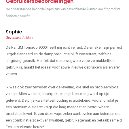
Gebruikersbeoordelingen
De onderstaande beoordelingen zijn van geverifieerde klanten die dit product
hebben gekocht.
Sophie
Geverifieerde klant
De RandM Tornado 9000 heeft mij echt verrast. De smaken zijn perfect
uitgebalanceerd en de dampproductie blijft consistent, zelfs na
langdurig gebruik. Het feit dat deze wegwerp vape zo makkelijk in
gebruik is, maakt het ideaal voor zowel nieuwe gebruikers als ervaren
vapers.
Ik was ook zeer tevreden over de levering, die snel en probleemloos
verliep. Alles was netjes verpakt en mijn bestelling werd op tijd
geleverd. De prijs-kwaliteitverhouding is uitstekend, vooral omdat je
een premium e-sigaret krijgt die lang meegaat en betrouwbare
prestaties levert. Ik zou deze vape zeker aanbevelen aan iedereen die
een combinatie zoekt van kwaliteit, gebruiksgemak en betaalbaarheid.
Een uitstekende keuze!