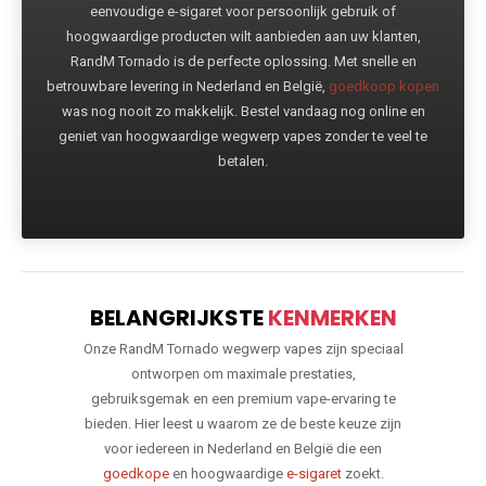
eenvoudige e-sigaret voor persoonlijk gebruik of
hoogwaardige producten wilt aanbieden aan uw klanten,
RandM Tornado is de perfecte oplossing. Met snelle en
betrouwbare levering in Nederland en België,
goedkoop kopen
was nog nooit zo makkelijk. Bestel vandaag nog online en
geniet van hoogwaardige wegwerp vapes zonder te veel te
betalen.
BELANGRIJKSTE
KENMERKEN
Onze RandM Tornado wegwerp vapes zijn speciaal
ontworpen om maximale prestaties,
gebruiksgemak en een premium vape-ervaring te
bieden. Hier leest u waarom ze de beste keuze zijn
voor iedereen in Nederland en België die een
goedkope
en hoogwaardige
e-sigaret
zoekt.