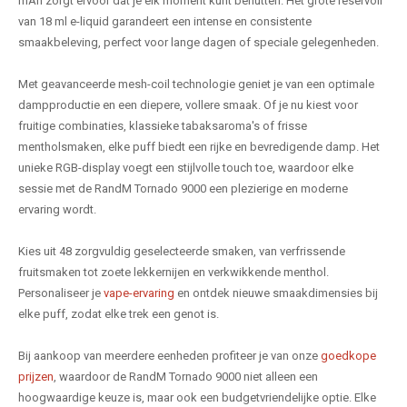
mAh zorgt ervoor dat je elk moment kunt benutten. Het grote reservoir
van 18 ml e-liquid garandeert een intense en consistente
smaakbeleving, perfect voor lange dagen of speciale gelegenheden.
Met geavanceerde mesh-coil technologie geniet je van een optimale
dampproductie en een diepere, vollere smaak. Of je nu kiest voor
fruitige combinaties, klassieke tabaksaroma's of frisse
mentholsmaken, elke puff biedt een rijke en bevredigende damp. Het
unieke RGB-display voegt een stijlvolle touch toe, waardoor elke
sessie met de RandM Tornado 9000 een plezierige en moderne
ervaring wordt.
Kies uit 48 zorgvuldig geselecteerde smaken, van verfrissende
fruitsmaken tot zoete lekkernijen en verkwikkende menthol.
Personaliseer je
vape-ervaring
en ontdek nieuwe smaakdimensies bij
elke puff, zodat elke trek een genot is.
Bij aankoop van meerdere eenheden profiteer je van onze
goedkope
prijzen
, waardoor de RandM Tornado 9000 niet alleen een
hoogwaardige keuze is, maar ook een budgetvriendelijke optie. Elke