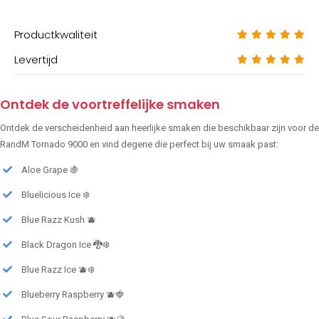
Productkwaliteit
Levertijd
Ontdek de voortreffelijke smaken
Ontdek de verscheidenheid aan heerlijke smaken die beschikbaar zijn voor de
RandM Tornado 9000 en vind degene die perfect bij uw smaak past:
Aloe Grape 🍇
Bluelicious Ice ❄️
Blue Razz Kush 🫐
Black Dragon Ice 🐉❄️
Blue Razz Ice 🫐❄️
Blueberry Raspberry 🫐🍓