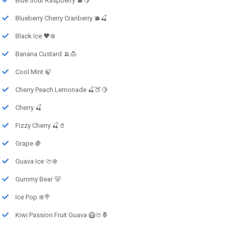
Blue Sour Raspberry 🫐🍋
Blueberry Cherry Cranberry 🫐🍒
Black Ice 🖤❄️
Banana Custard 🍌🍮
Cool Mint 🍃
Cherry Peach Lemonade 🍒🍑🍋
Cherry 🍒
Fizzy Cherry 🍒🥤
Grape 🍇
Guava Ice 🍈❄️
Gummy Bear 🐻
Ice Pop ❄️🍭
Kiwi Passion Fruit Guava 🥝🍈🍍