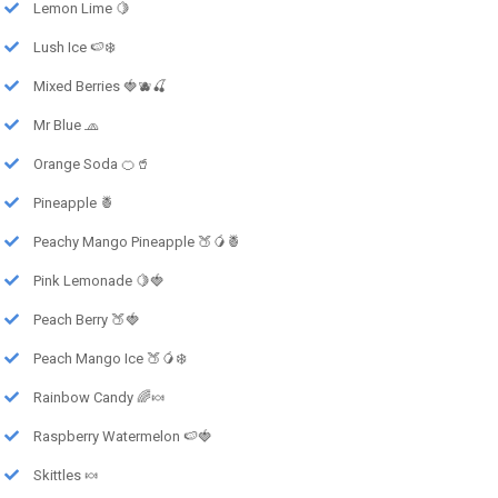
Lemon Lime 🍋
Lush Ice 🍉❄️
Mixed Berries 🍓🫐🍒
Mr Blue 🧢
Orange Soda 🍊🥤
Pineapple 🍍
Peachy Mango Pineapple 🍑🥭🍍
Pink Lemonade 🍋🍓
Peach Berry 🍑🍓
Peach Mango Ice 🍑🥭❄️
Rainbow Candy 🌈🍬
Raspberry Watermelon 🍉🍓
Skittles 🍬