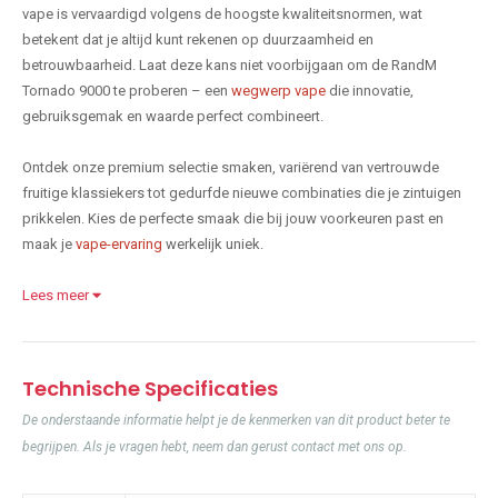
vape is vervaardigd volgens de hoogste kwaliteitsnormen, wat
betekent dat je altijd kunt rekenen op duurzaamheid en
betrouwbaarheid. Laat deze kans niet voorbijgaan om de RandM
Tornado 9000 te proberen – een
wegwerp vape
die innovatie,
gebruiksgemak en waarde perfect combineert.
Ontdek onze premium selectie smaken, variërend van vertrouwde
fruitige klassiekers tot gedurfde nieuwe combinaties die je zintuigen
prikkelen. Kies de perfecte smaak die bij jouw voorkeuren past en
maak je
vape-ervaring
werkelijk uniek.
Lees meer
Technische Specificaties
De onderstaande informatie helpt je de kenmerken van dit product beter te
begrijpen. Als je vragen hebt, neem dan gerust contact met ons op.