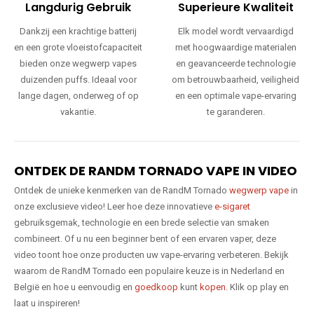
Langdurig Gebruik
Superieure Kwaliteit
Dankzij een krachtige batterij
Elk model wordt vervaardigd
en een grote vloeistofcapaciteit
met hoogwaardige materialen
bieden onze wegwerp vapes
en geavanceerde technologie
duizenden puffs. Ideaal voor
om betrouwbaarheid, veiligheid
lange dagen, onderweg of op
en een optimale vape-ervaring
vakantie.
te garanderen.
ONTDEK DE RANDM TORNADO VAPE IN VIDEO
Ontdek de unieke kenmerken van de RandM Tornado
wegwerp vape
in
onze exclusieve video! Leer hoe deze innovatieve
e-sigaret
gebruiksgemak, technologie en een brede selectie van smaken
combineert. Of u nu een beginner bent of een ervaren vaper, deze
video toont hoe onze producten uw vape-ervaring verbeteren. Bekijk
waarom de RandM Tornado een populaire keuze is in Nederland en
België en hoe u eenvoudig en
goedkoop
kunt
kopen
. Klik op play en
laat u inspireren!