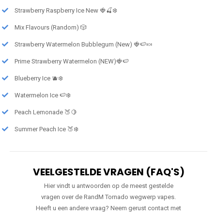
Strawberry Raspberry Ice New 🍓🍒❄️
Mix Flavours (Random) 🎲
Strawberry Watermelon Bubblegum (New) 🍓🍉🍬
Prime Strawberry Watermelon (NEW)🍓🍉
Blueberry Ice 🫐❄️
Watermelon Ice 🍉❄️
Peach Lemonade 🍑🍋
Summer Peach Ice 🍑❄️
VEELGESTELDE VRAGEN (FAQ'S)
Hier vindt u antwoorden op de meest gestelde
vragen over de RandM Tornado wegwerp vapes.
Heeft u een andere vraag? Neem gerust contact met