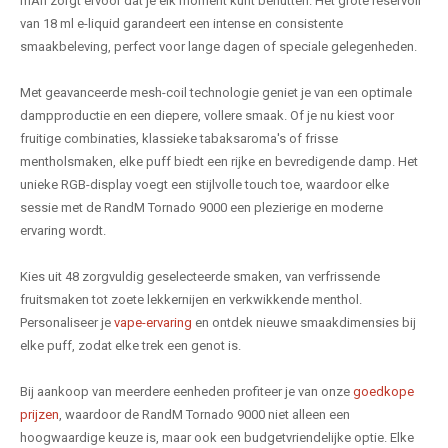
mAh zorgt ervoor dat je elk moment kunt benutten. Het grote reservoir
van 18 ml e-liquid garandeert een intense en consistente
smaakbeleving, perfect voor lange dagen of speciale gelegenheden.
Met geavanceerde mesh-coil technologie geniet je van een optimale
dampproductie en een diepere, vollere smaak. Of je nu kiest voor
fruitige combinaties, klassieke tabaksaroma's of frisse
mentholsmaken, elke puff biedt een rijke en bevredigende damp. Het
unieke RGB-display voegt een stijlvolle touch toe, waardoor elke
sessie met de RandM Tornado 9000 een plezierige en moderne
ervaring wordt.
Kies uit 48 zorgvuldig geselecteerde smaken, van verfrissende
fruitsmaken tot zoete lekkernijen en verkwikkende menthol.
Personaliseer je
vape-ervaring
en ontdek nieuwe smaakdimensies bij
elke puff, zodat elke trek een genot is.
Bij aankoop van meerdere eenheden profiteer je van onze
goedkope
prijzen
, waardoor de RandM Tornado 9000 niet alleen een
hoogwaardige keuze is, maar ook een budgetvriendelijke optie. Elke