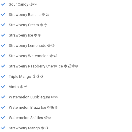
Sour Candy 🍋🍬
Strawberry Banana 🍓🍌
Strawberry Cream 🍓🍦
Strawberry Ice 🍓❄️
Strawberry Lemonade 🍓🍋
Strawberry Watermelon 🍓🍉
Strawberry Raspberry Cherry Ice 🍓🍒🍓❄️
Triple Mango 🥭🥭🥭
Vimto 🍇🥤
Watermelon Bubblegum 🍉🍬
Watermelon Brazz Ice 🍉🫐❄️
Watermelon Skittles 🍉🍬
Strawberry Mango 🍓🥭