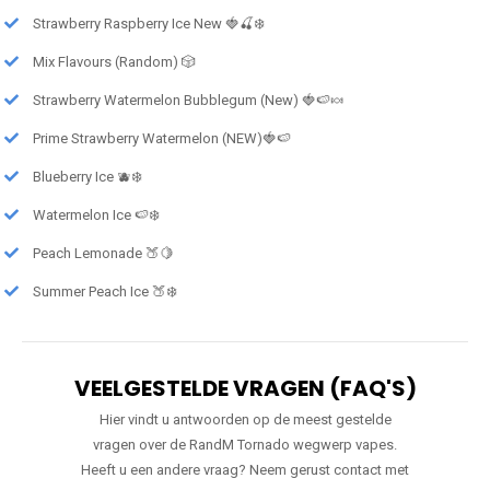
Strawberry Raspberry Ice New 🍓🍒❄️
Mix Flavours (Random) 🎲
Strawberry Watermelon Bubblegum (New) 🍓🍉🍬
Prime Strawberry Watermelon (NEW)🍓🍉
Blueberry Ice 🫐❄️
Watermelon Ice 🍉❄️
Peach Lemonade 🍑🍋
Summer Peach Ice 🍑❄️
VEELGESTELDE VRAGEN (FAQ'S)
Hier vindt u antwoorden op de meest gestelde
vragen over de RandM Tornado wegwerp vapes.
Heeft u een andere vraag? Neem gerust contact met