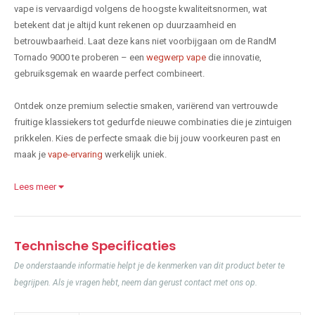
vape is vervaardigd volgens de hoogste kwaliteitsnormen, wat
betekent dat je altijd kunt rekenen op duurzaamheid en
betrouwbaarheid. Laat deze kans niet voorbijgaan om de RandM
Tornado 9000 te proberen – een
wegwerp vape
die innovatie,
gebruiksgemak en waarde perfect combineert.
Ontdek onze premium selectie smaken, variërend van vertrouwde
fruitige klassiekers tot gedurfde nieuwe combinaties die je zintuigen
prikkelen. Kies de perfecte smaak die bij jouw voorkeuren past en
maak je
vape-ervaring
werkelijk uniek.
Lees meer
Technische Specificaties
De onderstaande informatie helpt je de kenmerken van dit product beter te
begrijpen. Als je vragen hebt, neem dan gerust contact met ons op.