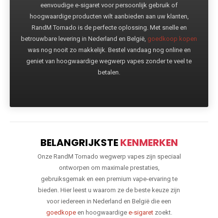
eenvoudige e-sigaret voor persoonlijk gebruik of
hoogwaardige producten wilt aanbieden aan uw klanten,
RandM Tornado is de perfecte oplossing. Met snelle en
betrouwbare levering in Nederland en België,
goedkoop kopen
was nog nooit zo makkelijk. Bestel vandaag nog online en
geniet van hoogwaardige wegwerp vapes zonder te veel te
betalen.
BELANGRIJKSTE
KENMERKEN
Onze RandM Tornado wegwerp vapes zijn speciaal
ontworpen om maximale prestaties,
gebruiksgemak en een premium vape-ervaring te
bieden. Hier leest u waarom ze de beste keuze zijn
voor iedereen in Nederland en België die een
goedkope
en hoogwaardige
e-sigaret
zoekt.