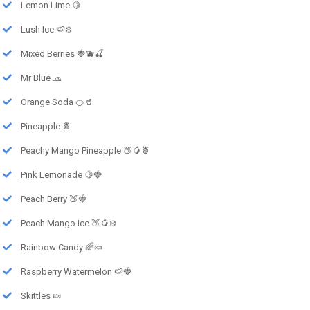
Lemon Lime 🍋
Lush Ice 🍉❄️
Mixed Berries 🍓🫐🍒
Mr Blue 🧢
Orange Soda 🍊🥤
Pineapple 🍍
Peachy Mango Pineapple 🍑🥭🍍
Pink Lemonade 🍋🍓
Peach Berry 🍑🍓
Peach Mango Ice 🍑🥭❄️
Rainbow Candy 🌈🍬
Raspberry Watermelon 🍉🍓
Skittles 🍬