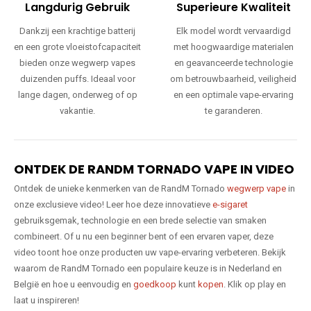
Langdurig Gebruik
Superieure Kwaliteit
Dankzij een krachtige batterij
Elk model wordt vervaardigd
en een grote vloeistofcapaciteit
met hoogwaardige materialen
bieden onze wegwerp vapes
en geavanceerde technologie
duizenden puffs. Ideaal voor
om betrouwbaarheid, veiligheid
lange dagen, onderweg of op
en een optimale vape-ervaring
vakantie.
te garanderen.
ONTDEK DE RANDM TORNADO VAPE IN VIDEO
Ontdek de unieke kenmerken van de RandM Tornado
wegwerp vape
in
onze exclusieve video! Leer hoe deze innovatieve
e-sigaret
gebruiksgemak, technologie en een brede selectie van smaken
combineert. Of u nu een beginner bent of een ervaren vaper, deze
video toont hoe onze producten uw vape-ervaring verbeteren. Bekijk
waarom de RandM Tornado een populaire keuze is in Nederland en
België en hoe u eenvoudig en
goedkoop
kunt
kopen
. Klik op play en
laat u inspireren!