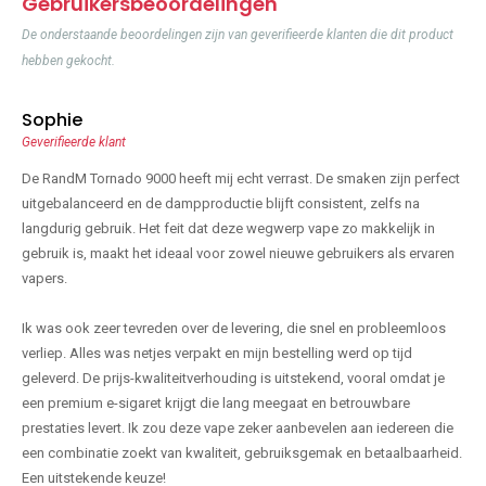
Gebruikersbeoordelingen
De onderstaande beoordelingen zijn van geverifieerde klanten die dit product
hebben gekocht.
Sophie
Geverifieerde klant
De RandM Tornado 9000 heeft mij echt verrast. De smaken zijn perfect
uitgebalanceerd en de dampproductie blijft consistent, zelfs na
langdurig gebruik. Het feit dat deze wegwerp vape zo makkelijk in
gebruik is, maakt het ideaal voor zowel nieuwe gebruikers als ervaren
vapers.
Ik was ook zeer tevreden over de levering, die snel en probleemloos
verliep. Alles was netjes verpakt en mijn bestelling werd op tijd
geleverd. De prijs-kwaliteitverhouding is uitstekend, vooral omdat je
een premium e-sigaret krijgt die lang meegaat en betrouwbare
prestaties levert. Ik zou deze vape zeker aanbevelen aan iedereen die
een combinatie zoekt van kwaliteit, gebruiksgemak en betaalbaarheid.
Een uitstekende keuze!