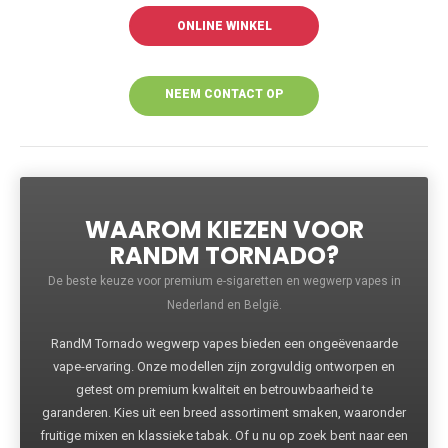
ONLINE WINKEL
NEEM CONTACT OP
VOOR MEER
INFORMATIE
WAAROM KIEZEN VOOR
RANDM TORNADO?
De beste keuze voor premium e-sigaretten en wegwerp vapes in
Nederland en België.
RandM Tornado wegwerp vapes bieden een ongeëvenaarde
vape-ervaring. Onze modellen zijn zorgvuldig ontworpen en
getest om premium kwaliteit en betrouwbaarheid te
garanderen. Kies uit een breed assortiment smaken, waaronder
fruitige mixen en klassieke tabak. Of u nu op zoek bent naar een