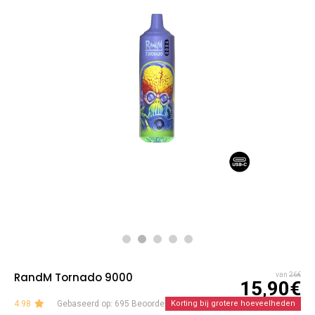
RandM Tornado 9000
van
26€
15,90€
4.98
Gebaseerd op: 695 Beoordelingen
Korting bij grotere hoeveelheden