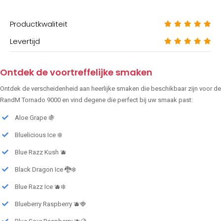
Productkwaliteit
Levertijd
Ontdek de voortreffelijke smaken
Ontdek de verscheidenheid aan heerlijke smaken die beschikbaar zijn voor de
RandM Tornado 9000 en vind degene die perfect bij uw smaak past:
Aloe Grape 🍇
Bluelicious Ice ❄️
Blue Razz Kush 🫐
Black Dragon Ice 🐉❄️
Blue Razz Ice 🫐❄️
Blueberry Raspberry 🫐🍓