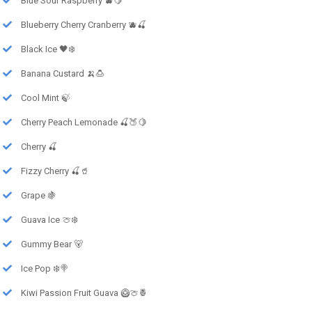
Blue Sour Raspberry 🫐🍋
Blueberry Cherry Cranberry 🫐🍒
Black Ice 🖤❄️
Banana Custard 🍌🍮
Cool Mint 🍃
Cherry Peach Lemonade 🍒🍑🍋
Cherry 🍒
Fizzy Cherry 🍒🥤
Grape 🍇
Guava Ice 🍈❄️
Gummy Bear 🐻
Ice Pop ❄️🍭
Kiwi Passion Fruit Guava 🥝🍈🍍