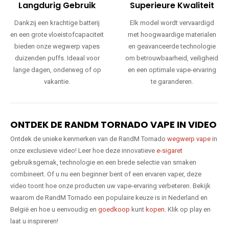
Langdurig Gebruik
Superieure Kwaliteit
Dankzij een krachtige batterij
Elk model wordt vervaardigd
en een grote vloeistofcapaciteit
met hoogwaardige materialen
bieden onze wegwerp vapes
en geavanceerde technologie
duizenden puffs. Ideaal voor
om betrouwbaarheid, veiligheid
lange dagen, onderweg of op
en een optimale vape-ervaring
vakantie.
te garanderen.
ONTDEK DE RANDM TORNADO VAPE IN VIDEO
Ontdek de unieke kenmerken van de RandM Tornado
wegwerp vape
in
onze exclusieve video! Leer hoe deze innovatieve
e-sigaret
gebruiksgemak, technologie en een brede selectie van smaken
combineert. Of u nu een beginner bent of een ervaren vaper, deze
video toont hoe onze producten uw vape-ervaring verbeteren. Bekijk
waarom de RandM Tornado een populaire keuze is in Nederland en
België en hoe u eenvoudig en
goedkoop
kunt
kopen
. Klik op play en
laat u inspireren!