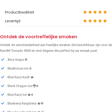
Productkwaliteit
Levertijd
Ontdek de voortreffelijke smaken
Ontdek de verscheidenheid aan heerlijke smaken die beschikbaar zijn voor de
RandM Tornado 9000 en vind degene die perfect bij uw smaak past:
Aloe Grape 🍇
Bluelicious Ice ❄️
Blue Razz Kush 🫐
Black Dragon Ice 🐉❄️
Blue Razz Ice 🫐❄️
Blueberry Raspberry 🫐🍓