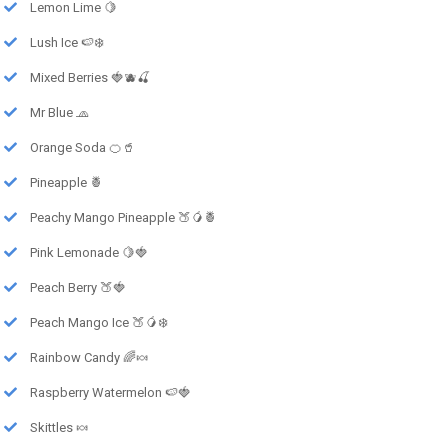
Lemon Lime 🍋
Lush Ice 🍉❄️
Mixed Berries 🍓🫐🍒
Mr Blue 🧢
Orange Soda 🍊🥤
Pineapple 🍍
Peachy Mango Pineapple 🍑🥭🍍
Pink Lemonade 🍋🍓
Peach Berry 🍑🍓
Peach Mango Ice 🍑🥭❄️
Rainbow Candy 🌈🍬
Raspberry Watermelon 🍉🍓
Skittles 🍬