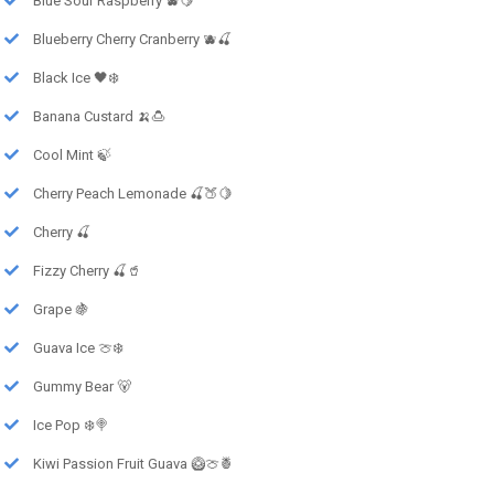
Blue Sour Raspberry 🫐🍋
Blueberry Cherry Cranberry 🫐🍒
Black Ice 🖤❄️
Banana Custard 🍌🍮
Cool Mint 🍃
Cherry Peach Lemonade 🍒🍑🍋
Cherry 🍒
Fizzy Cherry 🍒🥤
Grape 🍇
Guava Ice 🍈❄️
Gummy Bear 🐻
Ice Pop ❄️🍭
Kiwi Passion Fruit Guava 🥝🍈🍍