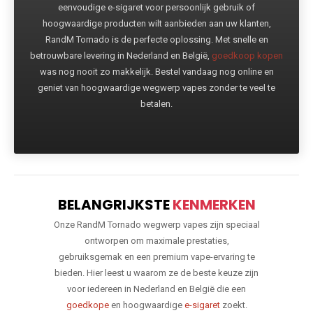
eenvoudige e-sigaret voor persoonlijk gebruik of
hoogwaardige producten wilt aanbieden aan uw klanten,
RandM Tornado is de perfecte oplossing. Met snelle en
betrouwbare levering in Nederland en België,
goedkoop kopen
was nog nooit zo makkelijk. Bestel vandaag nog online en
geniet van hoogwaardige wegwerp vapes zonder te veel te
betalen.
BELANGRIJKSTE
KENMERKEN
Onze RandM Tornado wegwerp vapes zijn speciaal
ontworpen om maximale prestaties,
gebruiksgemak en een premium vape-ervaring te
bieden. Hier leest u waarom ze de beste keuze zijn
voor iedereen in Nederland en België die een
goedkope
en hoogwaardige
e-sigaret
zoekt.