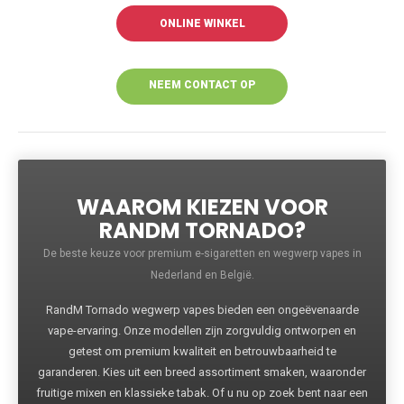
ONLINE WINKEL
NEEM CONTACT OP
VOOR MEER
INFORMATIE
WAAROM KIEZEN VOOR
RANDM TORNADO?
De beste keuze voor premium e-sigaretten en wegwerp vapes in
Nederland en België.
RandM Tornado wegwerp vapes bieden een ongeëvenaarde
vape-ervaring. Onze modellen zijn zorgvuldig ontworpen en
getest om premium kwaliteit en betrouwbaarheid te
garanderen. Kies uit een breed assortiment smaken, waaronder
fruitige mixen en klassieke tabak. Of u nu op zoek bent naar een