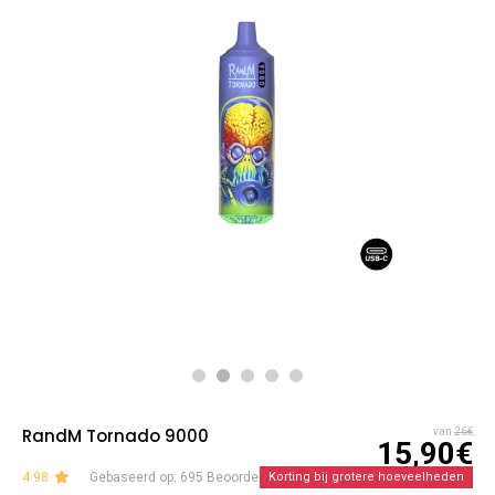
RandM Tornado 9000
van
26€
15,90€
4.98
Gebaseerd op: 695 Beoordelingen
Korting bij grotere hoeveelheden