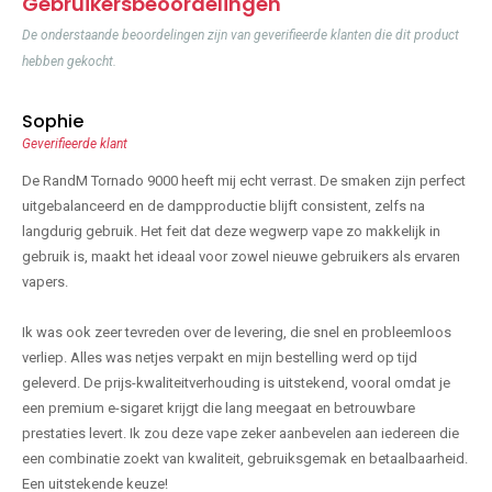
Gebruikersbeoordelingen
De onderstaande beoordelingen zijn van geverifieerde klanten die dit product
hebben gekocht.
Sophie
Geverifieerde klant
De RandM Tornado 9000 heeft mij echt verrast. De smaken zijn perfect
uitgebalanceerd en de dampproductie blijft consistent, zelfs na
langdurig gebruik. Het feit dat deze wegwerp vape zo makkelijk in
gebruik is, maakt het ideaal voor zowel nieuwe gebruikers als ervaren
vapers.
Ik was ook zeer tevreden over de levering, die snel en probleemloos
verliep. Alles was netjes verpakt en mijn bestelling werd op tijd
geleverd. De prijs-kwaliteitverhouding is uitstekend, vooral omdat je
een premium e-sigaret krijgt die lang meegaat en betrouwbare
prestaties levert. Ik zou deze vape zeker aanbevelen aan iedereen die
een combinatie zoekt van kwaliteit, gebruiksgemak en betaalbaarheid.
Een uitstekende keuze!