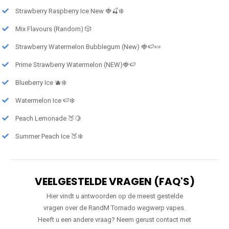
Strawberry Raspberry Ice New 🍓🍒❄️
Mix Flavours (Random) 🎲
Strawberry Watermelon Bubblegum (New) 🍓🍉🍬
Prime Strawberry Watermelon (NEW)🍓🍉
Blueberry Ice 🫐❄️
Watermelon Ice 🍉❄️
Peach Lemonade 🍑🍋
Summer Peach Ice 🍑❄️
VEELGESTELDE VRAGEN (FAQ'S)
Hier vindt u antwoorden op de meest gestelde
vragen over de RandM Tornado wegwerp vapes.
Heeft u een andere vraag? Neem gerust contact met