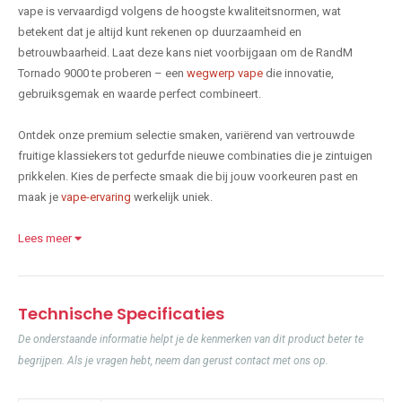
vape is vervaardigd volgens de hoogste kwaliteitsnormen, wat
betekent dat je altijd kunt rekenen op duurzaamheid en
betrouwbaarheid. Laat deze kans niet voorbijgaan om de RandM
Tornado 9000 te proberen – een
wegwerp vape
die innovatie,
gebruiksgemak en waarde perfect combineert.
Ontdek onze premium selectie smaken, variërend van vertrouwde
fruitige klassiekers tot gedurfde nieuwe combinaties die je zintuigen
prikkelen. Kies de perfecte smaak die bij jouw voorkeuren past en
maak je
vape-ervaring
werkelijk uniek.
Lees meer
Technische Specificaties
De onderstaande informatie helpt je de kenmerken van dit product beter te
begrijpen. Als je vragen hebt, neem dan gerust contact met ons op.