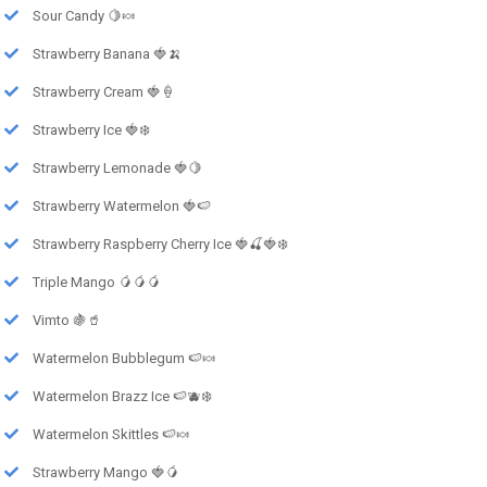
Sour Candy 🍋🍬
Strawberry Banana 🍓🍌
Strawberry Cream 🍓🍦
Strawberry Ice 🍓❄️
Strawberry Lemonade 🍓🍋
Strawberry Watermelon 🍓🍉
Strawberry Raspberry Cherry Ice 🍓🍒🍓❄️
Triple Mango 🥭🥭🥭
Vimto 🍇🥤
Watermelon Bubblegum 🍉🍬
Watermelon Brazz Ice 🍉🫐❄️
Watermelon Skittles 🍉🍬
Strawberry Mango 🍓🥭