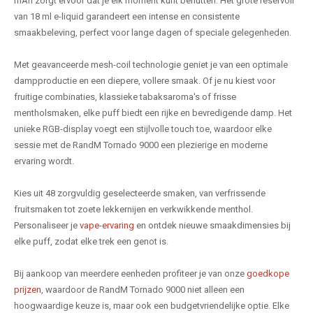
mAh zorgt ervoor dat je elk moment kunt benutten. Het grote reservoir
van 18 ml e-liquid garandeert een intense en consistente
smaakbeleving, perfect voor lange dagen of speciale gelegenheden.
Met geavanceerde mesh-coil technologie geniet je van een optimale
dampproductie en een diepere, vollere smaak. Of je nu kiest voor
fruitige combinaties, klassieke tabaksaroma's of frisse
mentholsmaken, elke puff biedt een rijke en bevredigende damp. Het
unieke RGB-display voegt een stijlvolle touch toe, waardoor elke
sessie met de RandM Tornado 9000 een plezierige en moderne
ervaring wordt.
Kies uit 48 zorgvuldig geselecteerde smaken, van verfrissende
fruitsmaken tot zoete lekkernijen en verkwikkende menthol.
Personaliseer je
vape-ervaring
en ontdek nieuwe smaakdimensies bij
elke puff, zodat elke trek een genot is.
Bij aankoop van meerdere eenheden profiteer je van onze
goedkope
prijzen
, waardoor de RandM Tornado 9000 niet alleen een
hoogwaardige keuze is, maar ook een budgetvriendelijke optie. Elke