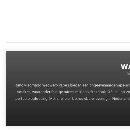
WA
D
RandM Tornado wegwerp vapes bieden een ongeëvenaarde vape-ervari
smaken, waaronder fruitige mixen en klassieke tabak. Of u nu op z
perfecte oplossing. Met snelle en betrouwbare levering in Nederland