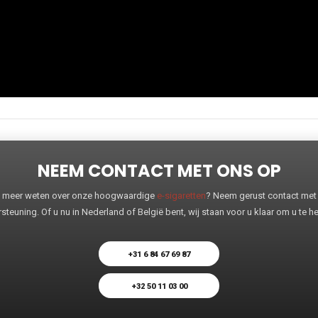
NEEM CONTACT MET ONS OP
 u meer weten over onze hoogwaardige
e-sigaretten
? Neem gerust contact met o
steuning. Of u nu in Nederland of België bent, wij staan voor u klaar om u te 
+31 6 84 67 69 87
+32 50 11 03 00