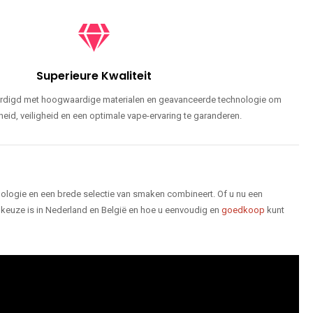
Superieure Kwaliteit
ardigd met hoogwaardige materialen en geavanceerde technologie om
id, veiligheid en een optimale vape-ervaring te garanderen.
logie en een brede selectie van smaken combineert. Of u nu een
keuze is in Nederland en België en hoe u eenvoudig en
goedkoop
kunt