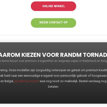
ONLINE WINKEL
NEEM CONTACT OP
VOOR MEER
INFORMATIE
AROM KIEZEN VOOR RANDM TORNA
e beste keuze voor premium e-sigaretten en wegwerp vapes in Nederland en Belgi
ng. Onze modellen zijn zorgvuldig ontworpen en getest om premium kwaliteit
oek bent naar een eenvoudige e-sigaret voor persoonlijk gebruik of hoogwaa
 en België,
goedkoop kopen
was nog nooit zo makkelijk. Bestel vandaag nog
betalen.