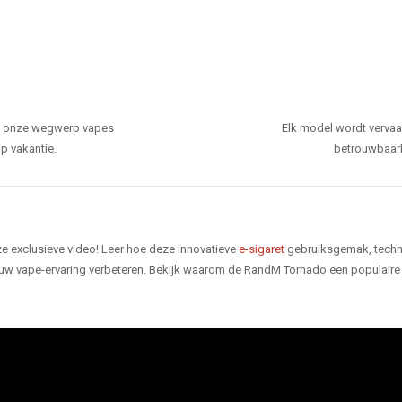
den onze wegwerp vapes
Elk model wordt verva
p vakantie.
betrouwbaarhe
e exclusieve video! Leer hoe deze innovatieve
e-sigaret
gebruiksgemak, techno
 uw vape-ervaring verbeteren. Bekijk waarom de RandM Tornado een populaire 