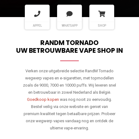
APPEL
WHATSAPP
SHOP
RANDM TORNADO
UW BETROUWBARE VAPE SHOP IN
Verken onze uitgebreide selectie RandM Tornado
wegwerp vapes en e-sigaretten, met topmodellen
zoals de 9000, 7000 en 10000 puffs. Wij leveren snel
en betrouwbaar in zowel Nederland als België.
Goedkoop kopen
was nog nooit zo eenvoudig.
Bestel veilig via onze website en geniet van
premium kwaliteit tegen betaalbare prijzen. Probeer
onze wegwerp vapes vandaag nog en ontdek de
ultieme vape-ervaring.