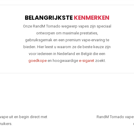
BELANGRIJKSTE
KENMERKEN
Onze RandM Tornado wegwerp vapes zijn speciaal
ontworpen om maximale prestaties,
gebruiksgemak en een premium vape-ervaring te
bieden. Hier leest u waarom ze de beste keuze zijn
voor iedereen in Nederland en België die een
goedkope
en hoogwaardige
e-sigaret
zoekt.
ape uit en begin direct met
RandM Tornado vapes
ruikers.