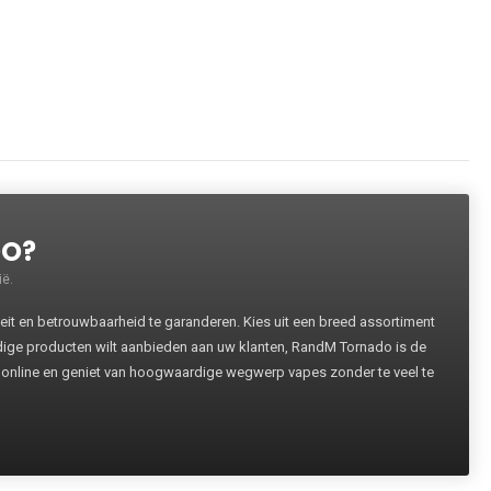
DO?
ë.
 en betrouwbaarheid te garanderen. Kies uit een breed assortiment
rdige producten wilt aanbieden aan uw klanten, RandM Tornado is de
 online en geniet van hoogwaardige wegwerp vapes zonder te veel te