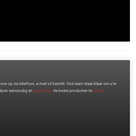
ns op via telefoon, e-mail of bericht. Ons team staat klaar om u te
helpen eenvoudig en
goedkoop
de beste producten te
kopen
.