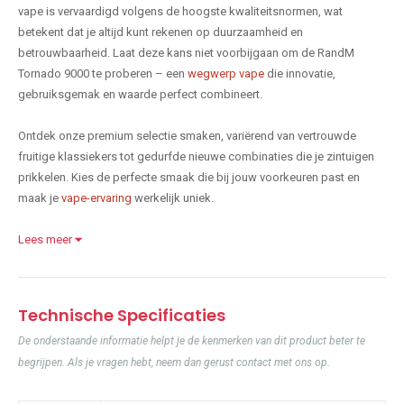
vape is vervaardigd volgens de hoogste kwaliteitsnormen, wat
betekent dat je altijd kunt rekenen op duurzaamheid en
betrouwbaarheid. Laat deze kans niet voorbijgaan om de RandM
Tornado 9000 te proberen – een
wegwerp vape
die innovatie,
gebruiksgemak en waarde perfect combineert.
Ontdek onze premium selectie smaken, variërend van vertrouwde
fruitige klassiekers tot gedurfde nieuwe combinaties die je zintuigen
prikkelen. Kies de perfecte smaak die bij jouw voorkeuren past en
maak je
vape-ervaring
werkelijk uniek.
Lees meer
Technische Specificaties
De onderstaande informatie helpt je de kenmerken van dit product beter te
begrijpen. Als je vragen hebt, neem dan gerust contact met ons op.