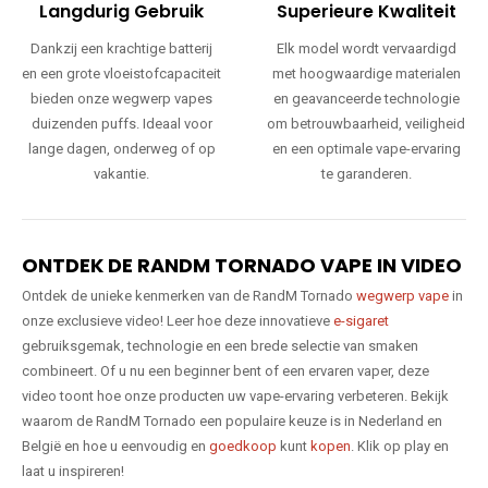
Langdurig Gebruik
Superieure Kwaliteit
Dankzij een krachtige batterij
Elk model wordt vervaardigd
en een grote vloeistofcapaciteit
met hoogwaardige materialen
bieden onze wegwerp vapes
en geavanceerde technologie
duizenden puffs. Ideaal voor
om betrouwbaarheid, veiligheid
lange dagen, onderweg of op
en een optimale vape-ervaring
vakantie.
te garanderen.
ONTDEK DE RANDM TORNADO VAPE IN VIDEO
Ontdek de unieke kenmerken van de RandM Tornado
wegwerp vape
in
onze exclusieve video! Leer hoe deze innovatieve
e-sigaret
gebruiksgemak, technologie en een brede selectie van smaken
combineert. Of u nu een beginner bent of een ervaren vaper, deze
video toont hoe onze producten uw vape-ervaring verbeteren. Bekijk
waarom de RandM Tornado een populaire keuze is in Nederland en
België en hoe u eenvoudig en
goedkoop
kunt
kopen
. Klik op play en
laat u inspireren!