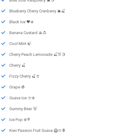
Blue Sour Raspberry 🫐🍋
Blueberry Cherry Cranberry 🫐🍒
Black Ice 🖤❄️
Banana Custard 🍌🍮
Cool Mint 🍃
Cherry Peach Lemonade 🍒🍑🍋
Cherry 🍒
Fizzy Cherry 🍒🥤
Grape 🍇
Guava Ice 🍈❄️
Gummy Bear 🐻
Ice Pop ❄️🍭
Kiwi Passion Fruit Guava 🥝🍈🍍