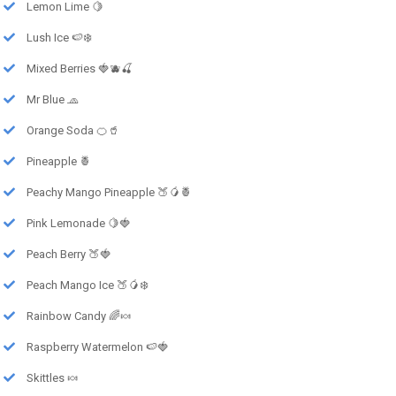
Lemon Lime 🍋
Lush Ice 🍉❄️
Mixed Berries 🍓🫐🍒
Mr Blue 🧢
Orange Soda 🍊🥤
Pineapple 🍍
Peachy Mango Pineapple 🍑🥭🍍
Pink Lemonade 🍋🍓
Peach Berry 🍑🍓
Peach Mango Ice 🍑🥭❄️
Rainbow Candy 🌈🍬
Raspberry Watermelon 🍉🍓
Skittles 🍬