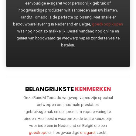
eenvoudige e-sigaret voor persoonlijk gebruik of
hoogwaardige producten wilt aanbieden aan uw klanten,
RandM Tornado is de perfecte oplossing. Met snelle en
betrouwbare levering in Nederland en België,
goedkoop kopen
was nog nooit zo makkelijk. Bestel vandaag nog online en
geniet van hoogwaardige wegwerp vapes zonder te veel te
betalen.
BELANGRIJKSTE
KENMERKEN
Onze RandM Tornado wegwerp vapes zijn speciaal
ontworpen om maximale prestaties,
gebruiksgemak en een premium vape-ervaring te
bieden. Hier leest u waarom ze de beste keuze zijn
voor iedereen in Nederland en België die een
goedkope
en hoogwaardige
e-sigaret
zoekt.