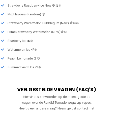
Strawberry Raspberry Ice New 🍓🍒❄️
Mix Flavours (Random) 🎲
Strawberry Watermelon Bubblegum (New) 🍓🍉🍬
Prime Strawberry Watermelon (NEW)🍓🍉
Blueberry Ice 🫐❄️
Watermelon Ice 🍉❄️
Peach Lemonade 🍑🍋
Summer Peach Ice 🍑❄️
VEELGESTELDE VRAGEN (FAQ'S)
Hier vindt u antwoorden op de meest gestelde
vragen over de RandM Tornado wegwerp vapes.
Heeft u een andere vraag? Neem gerust contact met