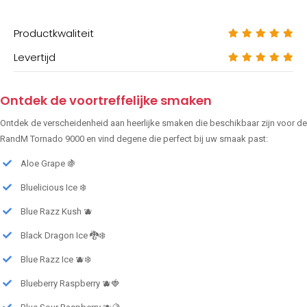
Productkwaliteit
Levertijd
Ontdek de voortreffelijke smaken
Ontdek de verscheidenheid aan heerlijke smaken die beschikbaar zijn voor de
RandM Tornado 9000 en vind degene die perfect bij uw smaak past:
Aloe Grape 🍇
Bluelicious Ice ❄️
Blue Razz Kush 🫐
Black Dragon Ice 🐉❄️
Blue Razz Ice 🫐❄️
Blueberry Raspberry 🫐🍓