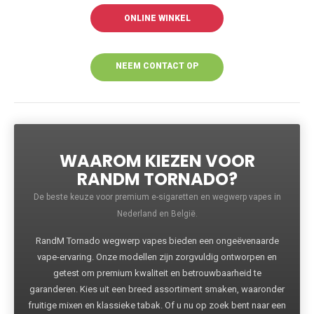
ONLINE WINKEL
NEEM CONTACT OP
VOOR MEER
INFORMATIE
WAAROM KIEZEN VOOR
RANDM TORNADO?
De beste keuze voor premium e-sigaretten en wegwerp vapes in
Nederland en België.
RandM Tornado wegwerp vapes bieden een ongeëvenaarde
vape-ervaring. Onze modellen zijn zorgvuldig ontworpen en
getest om premium kwaliteit en betrouwbaarheid te
garanderen. Kies uit een breed assortiment smaken, waaronder
fruitige mixen en klassieke tabak. Of u nu op zoek bent naar een