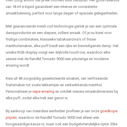
mAh zorgt ervoor dat je elk moment kunt benutten. Het grote reservoir
van 18 ml e-liquid garandeert een intense en consistente
smaakbeleving, perfect voor lange dagen of speciale gelegenheden.
Met geavanceerde mesh-coil technologie geniet je van een optimale
dampproductie en een diepere, vollere smaak. Of je nu kiest voor
fruitige combinaties, klassieke tabaksaroma's of frisse
mentholsmaken, elke puff biedt een rijke en bevredigende damp. Het
unieke RGB-display voegt een stijlvolle touch toe, waardoor elke
sessie met de RandM Tornado 9000 een plezierige en moderne
ervaring wordt.
Kies uit 48 zorgvuldig geselecteerde smaken, van verfrissende
fruitsmaken tot zoete lekkernijen en verkwikkende menthol.
Personaliseer je
vape-ervaring
en ontdek nieuwe smaakdimensies bij
elke puff, zodat elke trek een genot is.
Bij aankoop van meerdere eenheden profiteer je van onze
goedkope
prijzen
, waardoor de RandM Tornado 9000 niet alleen een
hoogwaardige keuze is, maar ook een budgetvriendelijke optie. Elke