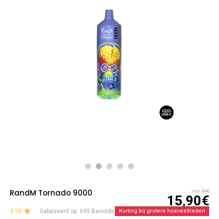
RandM Tornado 9000
van
26€
15,90€
4.98
Gebaseerd op: 695 Beoordelingen
Korting bij grotere hoeveelheden