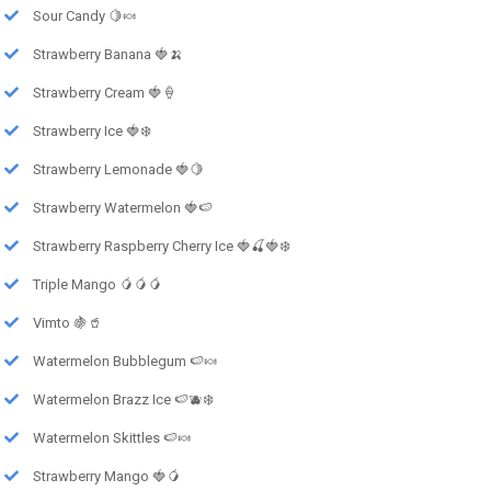
Sour Candy 🍋🍬
Strawberry Banana 🍓🍌
Strawberry Cream 🍓🍦
Strawberry Ice 🍓❄️
Strawberry Lemonade 🍓🍋
Strawberry Watermelon 🍓🍉
Strawberry Raspberry Cherry Ice 🍓🍒🍓❄️
Triple Mango 🥭🥭🥭
Vimto 🍇🥤
Watermelon Bubblegum 🍉🍬
Watermelon Brazz Ice 🍉🫐❄️
Watermelon Skittles 🍉🍬
Strawberry Mango 🍓🥭