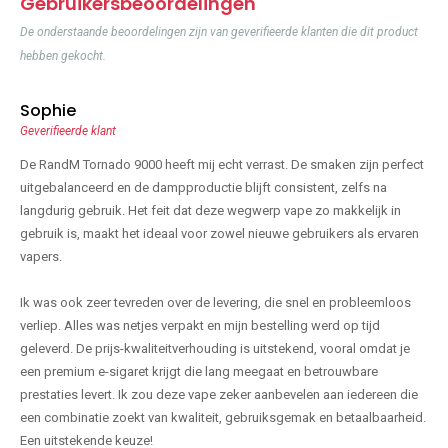
Gebruikersbeoordelingen
De onderstaande beoordelingen zijn van geverifieerde klanten die dit product
hebben gekocht.
Sophie
Geverifieerde klant
De RandM Tornado 9000 heeft mij echt verrast. De smaken zijn perfect
uitgebalanceerd en de dampproductie blijft consistent, zelfs na
langdurig gebruik. Het feit dat deze wegwerp vape zo makkelijk in
gebruik is, maakt het ideaal voor zowel nieuwe gebruikers als ervaren
vapers.
Ik was ook zeer tevreden over de levering, die snel en probleemloos
verliep. Alles was netjes verpakt en mijn bestelling werd op tijd
geleverd. De prijs-kwaliteitverhouding is uitstekend, vooral omdat je
een premium e-sigaret krijgt die lang meegaat en betrouwbare
prestaties levert. Ik zou deze vape zeker aanbevelen aan iedereen die
een combinatie zoekt van kwaliteit, gebruiksgemak en betaalbaarheid.
Een uitstekende keuze!