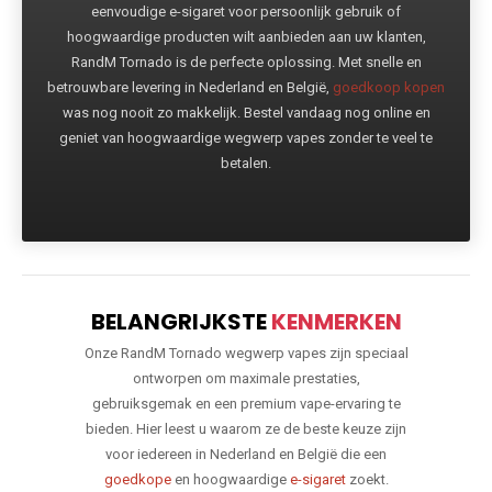
eenvoudige e-sigaret voor persoonlijk gebruik of
hoogwaardige producten wilt aanbieden aan uw klanten,
RandM Tornado is de perfecte oplossing. Met snelle en
betrouwbare levering in Nederland en België,
goedkoop kopen
was nog nooit zo makkelijk. Bestel vandaag nog online en
geniet van hoogwaardige wegwerp vapes zonder te veel te
betalen.
BELANGRIJKSTE
KENMERKEN
Onze RandM Tornado wegwerp vapes zijn speciaal
ontworpen om maximale prestaties,
gebruiksgemak en een premium vape-ervaring te
bieden. Hier leest u waarom ze de beste keuze zijn
voor iedereen in Nederland en België die een
goedkope
en hoogwaardige
e-sigaret
zoekt.