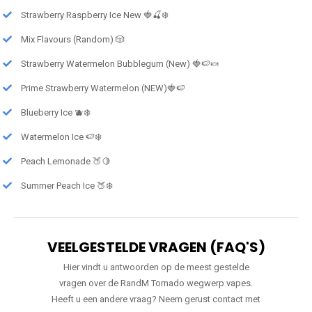
Strawberry Raspberry Ice New 🍓🍒❄️
Mix Flavours (Random) 🎲
Strawberry Watermelon Bubblegum (New) 🍓🍉🍬
Prime Strawberry Watermelon (NEW)🍓🍉
Blueberry Ice 🫐❄️
Watermelon Ice 🍉❄️
Peach Lemonade 🍑🍋
Summer Peach Ice 🍑❄️
VEELGESTELDE VRAGEN (FAQ'S)
Hier vindt u antwoorden op de meest gestelde
vragen over de RandM Tornado wegwerp vapes.
Heeft u een andere vraag? Neem gerust contact met