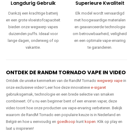
Langdurig Gebruik
Superieure Kwaliteit
Dankzij een krachtige batterij
Elk model wordt vervaardigd
en een grote vloeistofcapaciteit
met hoogwaardige materialen
bieden onze wegwerp vapes
en geavanceerde technologie
duizenden puffs. Ideaal voor
om betrouwbaarheid, veiligheid
lange dagen, onderweg of op
en een optimale vape-ervaring
vakantie.
te garanderen.
ONTDEK DE RANDM TORNADO VAPE IN VIDEO
Ontdek de unieke kenmerken van de RandM Tornado
wegwerp vape
in
onze exclusieve video! Leer hoe deze innovatieve
e-sigaret
gebruiksgemak, technologie en een brede selectie van smaken
combineert. Of u nu een beginner bent of een ervaren vaper, deze
video toont hoe onze producten uw vape-ervaring verbeteren. Bekijk
waarom de RandM Tornado een populaire keuze is in Nederland en
België en hoe u eenvoudig en
goedkoop
kunt
kopen
. Klik op play en
laat u inspireren!