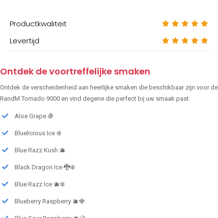
Productkwaliteit
Levertijd
Ontdek de voortreffelijke smaken
Ontdek de verscheidenheid aan heerlijke smaken die beschikbaar zijn voor de
RandM Tornado 9000 en vind degene die perfect bij uw smaak past:
Aloe Grape 🍇
Bluelicious Ice ❄️
Blue Razz Kush 🫐
Black Dragon Ice 🐉❄️
Blue Razz Ice 🫐❄️
Blueberry Raspberry 🫐🍓