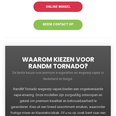
ONLINE WINKEL
NEEM CONTACT OP
VOOR MEER
INFORMATIE
WAAROM KIEZEN VOOR
RANDM TORNADO?
De beste keuze voor premium e-sigaretten en wegwerp vapes in
Nederland en België.
RandM Tornado wegwerp vapes bieden een ongeëvenaarde
vape-ervaring. Onze modellen zijn zorgvuldig ontworpen en
getest om premium kwaliteit en betrouwbaarheid te
garanderen. Kies uit een breed assortiment smaken, waaronder
fruitige mixen en klassieke tabak. Of u nu op zoek bent naar een