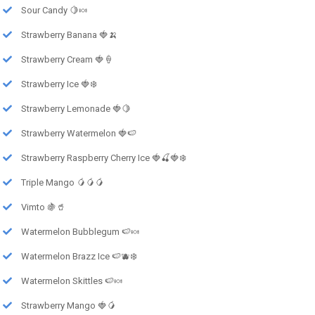
Sour Candy 🍋🍬
Strawberry Banana 🍓🍌
Strawberry Cream 🍓🍦
Strawberry Ice 🍓❄️
Strawberry Lemonade 🍓🍋
Strawberry Watermelon 🍓🍉
Strawberry Raspberry Cherry Ice 🍓🍒🍓❄️
Triple Mango 🥭🥭🥭
Vimto 🍇🥤
Watermelon Bubblegum 🍉🍬
Watermelon Brazz Ice 🍉🫐❄️
Watermelon Skittles 🍉🍬
Strawberry Mango 🍓🥭