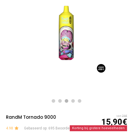
RandM Tornado 9000
van
26€
15,90€
4.98
Gebaseerd op: 695 Beoordelingen
Korting bij grotere hoeveelheden