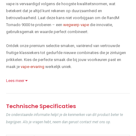
vape is vervaardigd volgens de hoogste kwaliteitsnormen, wat
betekent dat je altijd kunt rekenen op duurzaamheid en
betrouwbaarheid. Laat deze kans niet voorbijgaan om de RandM
Tornado 9000 te proberen – een
wegwerp vape
die innovatie,
gebruiksgemak en waarde perfect combineert.
Ontdek onze premium selectie smaken, variërend van vertrouwde
fruitige klassiekers tot gedurfde nieuwe combinaties die je zintuigen
prikkelen. Kies de perfecte smaak die bij jouw voorkeuren past en
maak je
vape-ervaring
werkelijk uniek.
Lees meer
Technische Specificaties
De onderstaande informatie helpt je de kenmerken van dit product beter te
begrijpen. Als je vragen hebt, neem dan gerust contact met ons op.