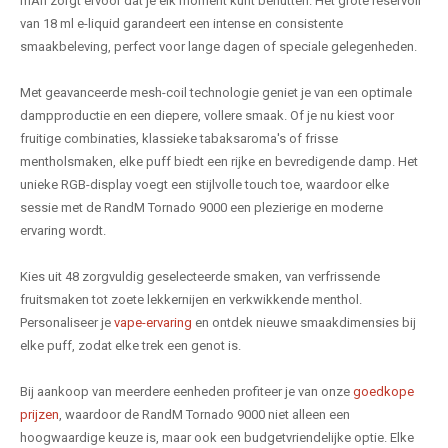
mAh zorgt ervoor dat je elk moment kunt benutten. Het grote reservoir
van 18 ml e-liquid garandeert een intense en consistente
smaakbeleving, perfect voor lange dagen of speciale gelegenheden.
Met geavanceerde mesh-coil technologie geniet je van een optimale
dampproductie en een diepere, vollere smaak. Of je nu kiest voor
fruitige combinaties, klassieke tabaksaroma's of frisse
mentholsmaken, elke puff biedt een rijke en bevredigende damp. Het
unieke RGB-display voegt een stijlvolle touch toe, waardoor elke
sessie met de RandM Tornado 9000 een plezierige en moderne
ervaring wordt.
Kies uit 48 zorgvuldig geselecteerde smaken, van verfrissende
fruitsmaken tot zoete lekkernijen en verkwikkende menthol.
Personaliseer je
vape-ervaring
en ontdek nieuwe smaakdimensies bij
elke puff, zodat elke trek een genot is.
Bij aankoop van meerdere eenheden profiteer je van onze
goedkope
prijzen
, waardoor de RandM Tornado 9000 niet alleen een
hoogwaardige keuze is, maar ook een budgetvriendelijke optie. Elke