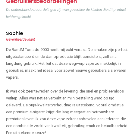
Gebruikersbeoordelingen
De onderstaande beoordelingen zijn van geverifieerde klanten die dit product
hebben gekocht.
Sophie
Geverifieerde klant
De RandM Tornado 9000 heeft mij echt verrast. De smaken zijn perfect
uitgebalanceerd en de dampproductie blijft consistent, zelfs na
langdurig gebruik. Het feit dat deze wegwerp vape zo makkelijk in
gebruik is, maakt het ideaal voor zowel nieuwe gebruikers als ervaren
vapers.
Ik was ook zeer tevreden over de levering, die snel en probleemloos
verliep. Alles was netjes verpakt en mijn bestelling werd op tijd
geleverd. De prijs-kwaliteitverhouding is uitstekend, vooral omdat je
een premium e-sigaret krijgt die lang meegaat en betrouwbare
prestaties levert. Ik zou deze vape zeker aanbevelen aan iedereen die
een combinatie zoekt van kwaliteit, gebruiksgemak en betaalbaarheid.
Een uitstekende keuze!