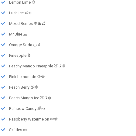
Lemon Lime 🍋
Lush Ice 🍉❄️
Mixed Berries 🍓🫐🍒
Mr Blue 🧢
Orange Soda 🍊🥤
Pineapple 🍍
Peachy Mango Pineapple 🍑🥭🍍
Pink Lemonade 🍋🍓
Peach Berry 🍑🍓
Peach Mango Ice 🍑🥭❄️
Rainbow Candy 🌈🍬
Raspberry Watermelon 🍉🍓
Skittles 🍬