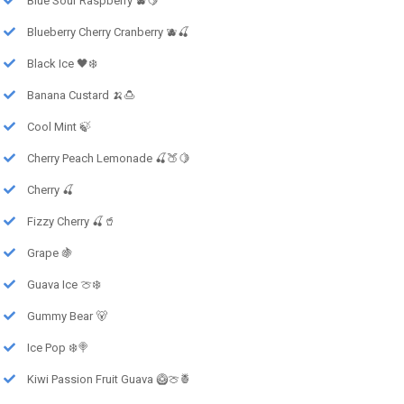
Blue Sour Raspberry 🫐🍋
Blueberry Cherry Cranberry 🫐🍒
Black Ice 🖤❄️
Banana Custard 🍌🍮
Cool Mint 🍃
Cherry Peach Lemonade 🍒🍑🍋
Cherry 🍒
Fizzy Cherry 🍒🥤
Grape 🍇
Guava Ice 🍈❄️
Gummy Bear 🐻
Ice Pop ❄️🍭
Kiwi Passion Fruit Guava 🥝🍈🍍