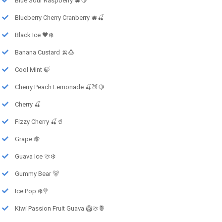
Blue Sour Raspberry 🫐🍋
Blueberry Cherry Cranberry 🫐🍒
Black Ice 🖤❄️
Banana Custard 🍌🍮
Cool Mint 🍃
Cherry Peach Lemonade 🍒🍑🍋
Cherry 🍒
Fizzy Cherry 🍒🥤
Grape 🍇
Guava Ice 🍈❄️
Gummy Bear 🐻
Ice Pop ❄️🍭
Kiwi Passion Fruit Guava 🥝🍈🍍