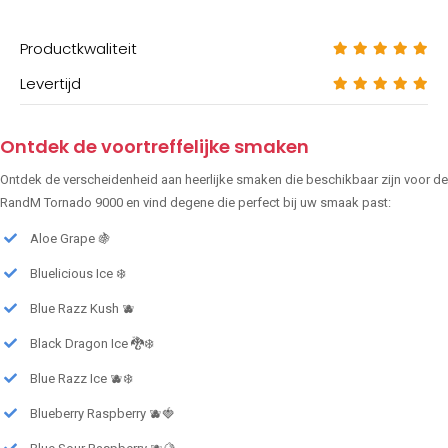
Productkwaliteit
Levertijd
Ontdek de voortreffelijke smaken
Ontdek de verscheidenheid aan heerlijke smaken die beschikbaar zijn voor de
RandM Tornado 9000 en vind degene die perfect bij uw smaak past:
Aloe Grape 🍇
Bluelicious Ice ❄️
Blue Razz Kush 🫐
Black Dragon Ice 🐉❄️
Blue Razz Ice 🫐❄️
Blueberry Raspberry 🫐🍓