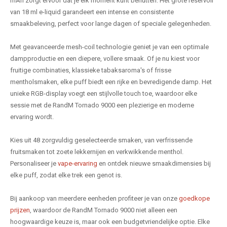
mAh zorgt ervoor dat je elk moment kunt benutten. Het grote reservoir
van 18 ml e-liquid garandeert een intense en consistente
smaakbeleving, perfect voor lange dagen of speciale gelegenheden.
Met geavanceerde mesh-coil technologie geniet je van een optimale
dampproductie en een diepere, vollere smaak. Of je nu kiest voor
fruitige combinaties, klassieke tabaksaroma's of frisse
mentholsmaken, elke puff biedt een rijke en bevredigende damp. Het
unieke RGB-display voegt een stijlvolle touch toe, waardoor elke
sessie met de RandM Tornado 9000 een plezierige en moderne
ervaring wordt.
Kies uit 48 zorgvuldig geselecteerde smaken, van verfrissende
fruitsmaken tot zoete lekkernijen en verkwikkende menthol.
Personaliseer je
vape-ervaring
en ontdek nieuwe smaakdimensies bij
elke puff, zodat elke trek een genot is.
Bij aankoop van meerdere eenheden profiteer je van onze
goedkope
prijzen
, waardoor de RandM Tornado 9000 niet alleen een
hoogwaardige keuze is, maar ook een budgetvriendelijke optie. Elke