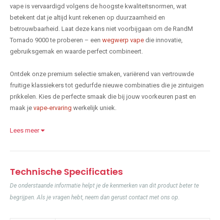
vape is vervaardigd volgens de hoogste kwaliteitsnormen, wat
betekent dat je altijd kunt rekenen op duurzaamheid en
betrouwbaarheid. Laat deze kans niet voorbijgaan om de RandM
Tornado 9000 te proberen – een
wegwerp vape
die innovatie,
gebruiksgemak en waarde perfect combineert.
Ontdek onze premium selectie smaken, variërend van vertrouwde
fruitige klassiekers tot gedurfde nieuwe combinaties die je zintuigen
prikkelen. Kies de perfecte smaak die bij jouw voorkeuren past en
maak je
vape-ervaring
werkelijk uniek.
Lees meer
Technische Specificaties
De onderstaande informatie helpt je de kenmerken van dit product beter te
begrijpen. Als je vragen hebt, neem dan gerust contact met ons op.