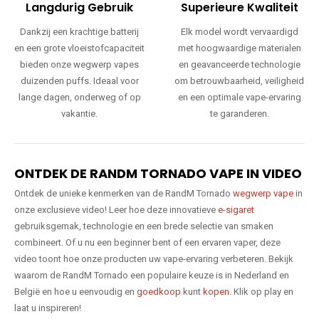
Langdurig Gebruik
Superieure Kwaliteit
Dankzij een krachtige batterij
Elk model wordt vervaardigd
en een grote vloeistofcapaciteit
met hoogwaardige materialen
bieden onze wegwerp vapes
en geavanceerde technologie
duizenden puffs. Ideaal voor
om betrouwbaarheid, veiligheid
lange dagen, onderweg of op
en een optimale vape-ervaring
vakantie.
te garanderen.
ONTDEK DE RANDM TORNADO VAPE IN VIDEO
Ontdek de unieke kenmerken van de RandM Tornado
wegwerp vape
in
onze exclusieve video! Leer hoe deze innovatieve
e-sigaret
gebruiksgemak, technologie en een brede selectie van smaken
combineert. Of u nu een beginner bent of een ervaren vaper, deze
video toont hoe onze producten uw vape-ervaring verbeteren. Bekijk
waarom de RandM Tornado een populaire keuze is in Nederland en
België en hoe u eenvoudig en
goedkoop
kunt
kopen
. Klik op play en
laat u inspireren!