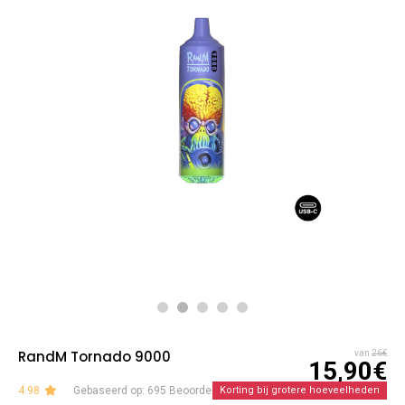
RandM Tornado 9000
van
26€
15,90€
4.98
Gebaseerd op: 695 Beoordelingen
Korting bij grotere hoeveelheden