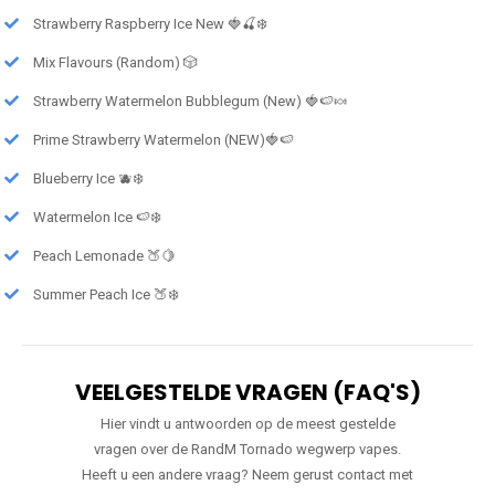
Strawberry Raspberry Ice New 🍓🍒❄️
Mix Flavours (Random) 🎲
Strawberry Watermelon Bubblegum (New) 🍓🍉🍬
Prime Strawberry Watermelon (NEW)🍓🍉
Blueberry Ice 🫐❄️
Watermelon Ice 🍉❄️
Peach Lemonade 🍑🍋
Summer Peach Ice 🍑❄️
VEELGESTELDE VRAGEN (FAQ'S)
Hier vindt u antwoorden op de meest gestelde
vragen over de RandM Tornado wegwerp vapes.
Heeft u een andere vraag? Neem gerust contact met