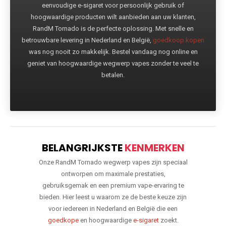
eenvoudige e-sigaret voor persoonlijk gebruik of
hoogwaardige producten wilt aanbieden aan uw klanten,
RandM Tornado is de perfecte oplossing. Met snelle en
betrouwbare levering in Nederland en België,
goedkoop kopen
was nog nooit zo makkelijk. Bestel vandaag nog online en
geniet van hoogwaardige wegwerp vapes zonder te veel te
betalen.
BELANGRIJKSTE
KENMERKEN
Onze RandM Tornado wegwerp vapes zijn speciaal
ontworpen om maximale prestaties,
gebruiksgemak en een premium vape-ervaring te
bieden. Hier leest u waarom ze de beste keuze zijn
voor iedereen in Nederland en België die een
goedkope
en hoogwaardige
e-sigaret
zoekt.