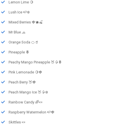
Lemon Lime 🍋
Lush Ice 🍉❄️
Mixed Berries 🍓🫐🍒
Mr Blue 🧢
Orange Soda 🍊🥤
Pineapple 🍍
Peachy Mango Pineapple 🍑🥭🍍
Pink Lemonade 🍋🍓
Peach Berry 🍑🍓
Peach Mango Ice 🍑🥭❄️
Rainbow Candy 🌈🍬
Raspberry Watermelon 🍉🍓
Skittles 🍬