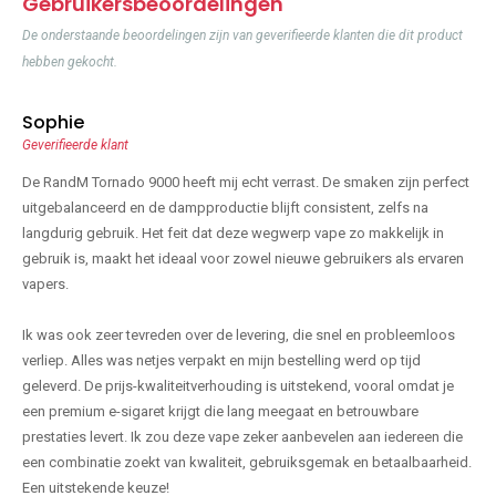
Gebruikersbeoordelingen
De onderstaande beoordelingen zijn van geverifieerde klanten die dit product
hebben gekocht.
Sophie
Geverifieerde klant
De RandM Tornado 9000 heeft mij echt verrast. De smaken zijn perfect
uitgebalanceerd en de dampproductie blijft consistent, zelfs na
langdurig gebruik. Het feit dat deze wegwerp vape zo makkelijk in
gebruik is, maakt het ideaal voor zowel nieuwe gebruikers als ervaren
vapers.
Ik was ook zeer tevreden over de levering, die snel en probleemloos
verliep. Alles was netjes verpakt en mijn bestelling werd op tijd
geleverd. De prijs-kwaliteitverhouding is uitstekend, vooral omdat je
een premium e-sigaret krijgt die lang meegaat en betrouwbare
prestaties levert. Ik zou deze vape zeker aanbevelen aan iedereen die
een combinatie zoekt van kwaliteit, gebruiksgemak en betaalbaarheid.
Een uitstekende keuze!