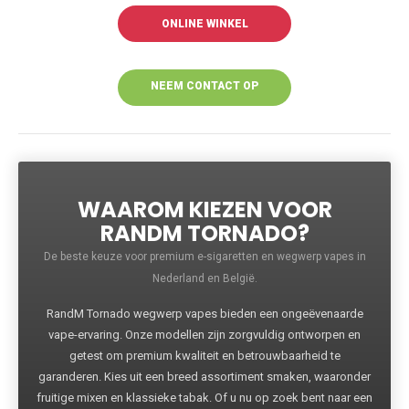
ONLINE WINKEL
NEEM CONTACT OP
VOOR MEER
INFORMATIE
WAAROM KIEZEN VOOR
RANDM TORNADO?
De beste keuze voor premium e-sigaretten en wegwerp vapes in
Nederland en België.
RandM Tornado wegwerp vapes bieden een ongeëvenaarde
vape-ervaring. Onze modellen zijn zorgvuldig ontworpen en
getest om premium kwaliteit en betrouwbaarheid te
garanderen. Kies uit een breed assortiment smaken, waaronder
fruitige mixen en klassieke tabak. Of u nu op zoek bent naar een