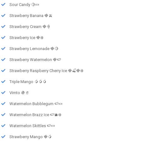
Sour Candy 🍋🍬
Strawberry Banana 🍓🍌
Strawberry Cream 🍓🍦
Strawberry Ice 🍓❄️
Strawberry Lemonade 🍓🍋
Strawberry Watermelon 🍓🍉
Strawberry Raspberry Cherry Ice 🍓🍒🍓❄️
Triple Mango 🥭🥭🥭
Vimto 🍇🥤
Watermelon Bubblegum 🍉🍬
Watermelon Brazz Ice 🍉🫐❄️
Watermelon Skittles 🍉🍬
Strawberry Mango 🍓🥭