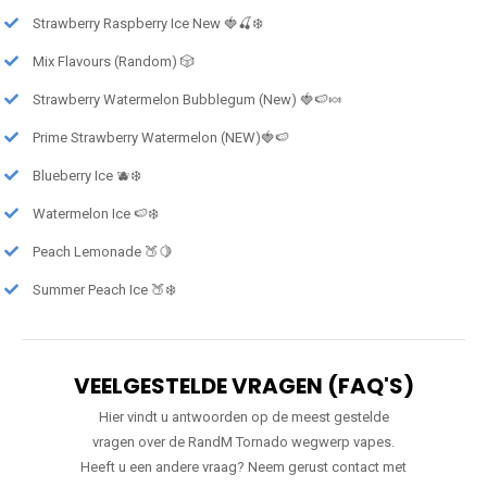
Strawberry Raspberry Ice New 🍓🍒❄️
Mix Flavours (Random) 🎲
Strawberry Watermelon Bubblegum (New) 🍓🍉🍬
Prime Strawberry Watermelon (NEW)🍓🍉
Blueberry Ice 🫐❄️
Watermelon Ice 🍉❄️
Peach Lemonade 🍑🍋
Summer Peach Ice 🍑❄️
VEELGESTELDE VRAGEN (FAQ'S)
Hier vindt u antwoorden op de meest gestelde
vragen over de RandM Tornado wegwerp vapes.
Heeft u een andere vraag? Neem gerust contact met