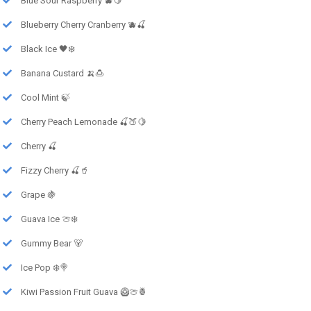
Blue Sour Raspberry 🫐🍋
Blueberry Cherry Cranberry 🫐🍒
Black Ice 🖤❄️
Banana Custard 🍌🍮
Cool Mint 🍃
Cherry Peach Lemonade 🍒🍑🍋
Cherry 🍒
Fizzy Cherry 🍒🥤
Grape 🍇
Guava Ice 🍈❄️
Gummy Bear 🐻
Ice Pop ❄️🍭
Kiwi Passion Fruit Guava 🥝🍈🍍