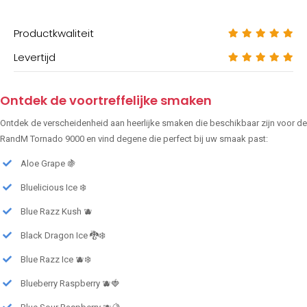
Productkwaliteit
Levertijd
Ontdek de voortreffelijke smaken
Ontdek de verscheidenheid aan heerlijke smaken die beschikbaar zijn voor de
RandM Tornado 9000 en vind degene die perfect bij uw smaak past:
Aloe Grape 🍇
Bluelicious Ice ❄️
Blue Razz Kush 🫐
Black Dragon Ice 🐉❄️
Blue Razz Ice 🫐❄️
Blueberry Raspberry 🫐🍓