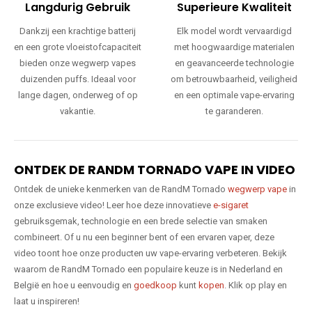
Langdurig Gebruik
Superieure Kwaliteit
Dankzij een krachtige batterij
Elk model wordt vervaardigd
en een grote vloeistofcapaciteit
met hoogwaardige materialen
bieden onze wegwerp vapes
en geavanceerde technologie
duizenden puffs. Ideaal voor
om betrouwbaarheid, veiligheid
lange dagen, onderweg of op
en een optimale vape-ervaring
vakantie.
te garanderen.
ONTDEK DE RANDM TORNADO VAPE IN VIDEO
Ontdek de unieke kenmerken van de RandM Tornado
wegwerp vape
in
onze exclusieve video! Leer hoe deze innovatieve
e-sigaret
gebruiksgemak, technologie en een brede selectie van smaken
combineert. Of u nu een beginner bent of een ervaren vaper, deze
video toont hoe onze producten uw vape-ervaring verbeteren. Bekijk
waarom de RandM Tornado een populaire keuze is in Nederland en
België en hoe u eenvoudig en
goedkoop
kunt
kopen
. Klik op play en
laat u inspireren!