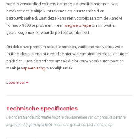
vape is vervaardigd volgens de hoogste kwaliteitsnormen, wat
betekent dat je altijd kunt rekenen op duurzaamheid en
betrouwbaarheid. Laat deze kans niet voorbijgaan om de RandM
Tornado 9000 te proberen – een
wegwerp vape
die innovatie,
gebruiksgemak en waarde perfect combineert.
Ontdek onze premium selectie smaken, variërend van vertrouwde
fruitige klassiekers tot gedurfde nieuwe combinaties die je zintuigen
prikkelen. Kies de perfecte smaak die bij jouw voorkeuren past en
maak je
vape-ervaring
werkelijk uniek.
Lees meer
Technische Specificaties
De onderstaande informatie helpt je de kenmerken van dit product beter te
begrijpen. Als je vragen hebt, neem dan gerust contact met ons op.