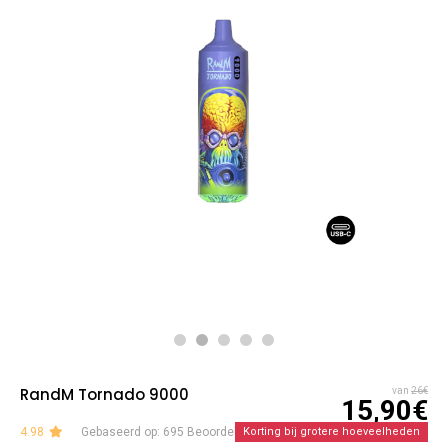
RandM Tornado 9000
van
26€
15,90€
4.98
Gebaseerd op: 695 Beoordelingen
Korting bij grotere hoeveelheden