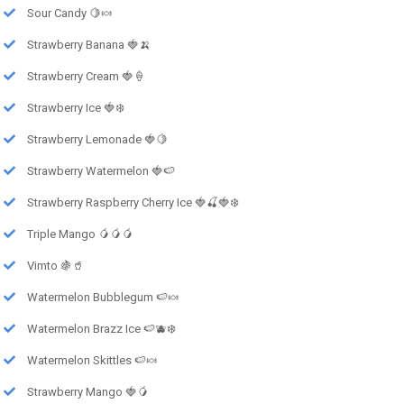
Sour Candy 🍋🍬
Strawberry Banana 🍓🍌
Strawberry Cream 🍓🍦
Strawberry Ice 🍓❄️
Strawberry Lemonade 🍓🍋
Strawberry Watermelon 🍓🍉
Strawberry Raspberry Cherry Ice 🍓🍒🍓❄️
Triple Mango 🥭🥭🥭
Vimto 🍇🥤
Watermelon Bubblegum 🍉🍬
Watermelon Brazz Ice 🍉🫐❄️
Watermelon Skittles 🍉🍬
Strawberry Mango 🍓🥭