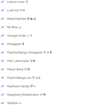
Lemon Lime 🍋
Lush Ice 🍉❄️
Mixed Berries 🍓🫐🍒
Mr Blue 🧢
Orange Soda 🍊🥤
Pineapple 🍍
Peachy Mango Pineapple 🍑🥭🍍
Pink Lemonade 🍋🍓
Peach Berry 🍑🍓
Peach Mango Ice 🍑🥭❄️
Rainbow Candy 🌈🍬
Raspberry Watermelon 🍉🍓
Skittles 🍬