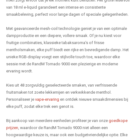
mAh zorgt ervoor dat je elk moment kunt benutten. Het grote reservoir
van 18 ml e-liquid garandeert een intense en consistente
smaakbeleving, perfect voor lange dagen of speciale gelegenheden.
Met geavanceerde mesh-coil technologie geniet je van een optimale
dampproductie en een diepere, vollere smaak. Of je nu kiest voor
fruitige combinaties, klassieke tabaksaroma's of frisse
mentholsmaken, elke puff biedt een rijke en bevredigende damp. Het
unieke RGB-display voegt een stijlvolle touch toe, waardoor elke
sessie met de RandM Tornado 9000 een plezierige en moderne
ervaring wordt.
Kies uit 48 zorgvuldig geselecteerde smaken, van verfrissende
fruitsmaken tot zoete lekkernijen en verkwikkende menthol.
Personaliseer je
vape-ervaring
en ontdek nieuwe smaakdimensies bij
elke puff, zodat elke trek een genot is.
Bij aankoop van meerdere eenheden profiteer je van onze
goedkope
prijzen
, waardoor de RandM Tornado 9000 niet alleen een
hoogwaardige keuze is, maar ook een budgetvriendelijke optie. Elke