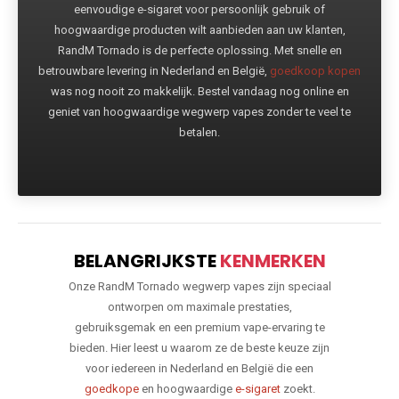
eenvoudige e-sigaret voor persoonlijk gebruik of
hoogwaardige producten wilt aanbieden aan uw klanten,
RandM Tornado is de perfecte oplossing. Met snelle en
betrouwbare levering in Nederland en België,
goedkoop kopen
was nog nooit zo makkelijk. Bestel vandaag nog online en
geniet van hoogwaardige wegwerp vapes zonder te veel te
betalen.
BELANGRIJKSTE
KENMERKEN
Onze RandM Tornado wegwerp vapes zijn speciaal
ontworpen om maximale prestaties,
gebruiksgemak en een premium vape-ervaring te
bieden. Hier leest u waarom ze de beste keuze zijn
voor iedereen in Nederland en België die een
goedkope
en hoogwaardige
e-sigaret
zoekt.