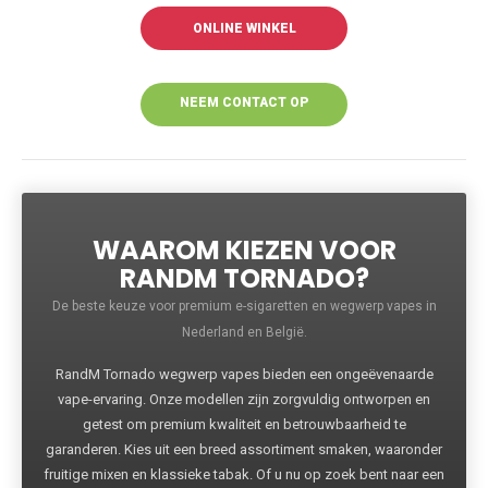
ONLINE WINKEL
NEEM CONTACT OP
VOOR MEER
INFORMATIE
WAAROM KIEZEN VOOR
RANDM TORNADO?
De beste keuze voor premium e-sigaretten en wegwerp vapes in
Nederland en België.
RandM Tornado wegwerp vapes bieden een ongeëvenaarde
vape-ervaring. Onze modellen zijn zorgvuldig ontworpen en
getest om premium kwaliteit en betrouwbaarheid te
garanderen. Kies uit een breed assortiment smaken, waaronder
fruitige mixen en klassieke tabak. Of u nu op zoek bent naar een