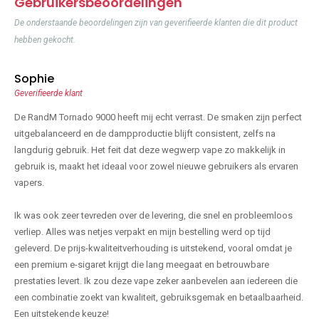
Gebruikersbeoordelingen
De onderstaande beoordelingen zijn van geverifieerde klanten die dit product
hebben gekocht.
Sophie
Geverifieerde klant
De RandM Tornado 9000 heeft mij echt verrast. De smaken zijn perfect
uitgebalanceerd en de dampproductie blijft consistent, zelfs na
langdurig gebruik. Het feit dat deze wegwerp vape zo makkelijk in
gebruik is, maakt het ideaal voor zowel nieuwe gebruikers als ervaren
vapers.
Ik was ook zeer tevreden over de levering, die snel en probleemloos
verliep. Alles was netjes verpakt en mijn bestelling werd op tijd
geleverd. De prijs-kwaliteitverhouding is uitstekend, vooral omdat je
een premium e-sigaret krijgt die lang meegaat en betrouwbare
prestaties levert. Ik zou deze vape zeker aanbevelen aan iedereen die
een combinatie zoekt van kwaliteit, gebruiksgemak en betaalbaarheid.
Een uitstekende keuze!