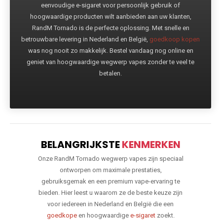
eenvoudige e-sigaret voor persoonlijk gebruik of
hoogwaardige producten wilt aanbieden aan uw klanten,
RandM Tornado is de perfecte oplossing. Met snelle en
betrouwbare levering in Nederland en België,
goedkoop kopen
was nog nooit zo makkelijk. Bestel vandaag nog online en
geniet van hoogwaardige wegwerp vapes zonder te veel te
betalen.
BELANGRIJKSTE
KENMERKEN
Onze RandM Tornado wegwerp vapes zijn speciaal
ontworpen om maximale prestaties,
gebruiksgemak en een premium vape-ervaring te
bieden. Hier leest u waarom ze de beste keuze zijn
voor iedereen in Nederland en België die een
goedkope
en hoogwaardige
e-sigaret
zoekt.