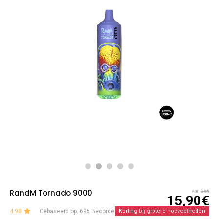
RandM Tornado 9000
van
26€
15,90€
4.98
Gebaseerd op: 695 Beoordelingen
Korting bij grotere hoeveelheden