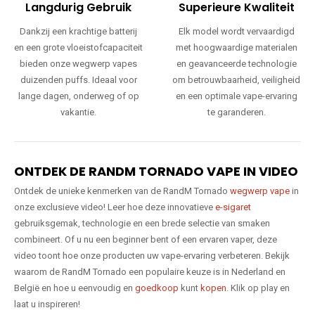
Langdurig Gebruik
Superieure Kwaliteit
Dankzij een krachtige batterij
Elk model wordt vervaardigd
en een grote vloeistofcapaciteit
met hoogwaardige materialen
bieden onze wegwerp vapes
en geavanceerde technologie
duizenden puffs. Ideaal voor
om betrouwbaarheid, veiligheid
lange dagen, onderweg of op
en een optimale vape-ervaring
vakantie.
te garanderen.
ONTDEK DE RANDM TORNADO VAPE IN VIDEO
Ontdek de unieke kenmerken van de RandM Tornado
wegwerp vape
in
onze exclusieve video! Leer hoe deze innovatieve
e-sigaret
gebruiksgemak, technologie en een brede selectie van smaken
combineert. Of u nu een beginner bent of een ervaren vaper, deze
video toont hoe onze producten uw vape-ervaring verbeteren. Bekijk
waarom de RandM Tornado een populaire keuze is in Nederland en
België en hoe u eenvoudig en
goedkoop
kunt
kopen
. Klik op play en
laat u inspireren!