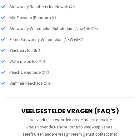
Strawberry Raspberry Ice New 🍓🍒❄️
Mix Flavours (Random) 🎲
Strawberry Watermelon Bubblegum (New) 🍓🍉🍬
Prime Strawberry Watermelon (NEW)🍓🍉
Blueberry Ice 🫐❄️
Watermelon Ice 🍉❄️
Peach Lemonade 🍑🍋
Summer Peach Ice 🍑❄️
VEELGESTELDE VRAGEN (FAQ'S)
Hier vindt u antwoorden op de meest gestelde
vragen over de RandM Tornado wegwerp vapes.
Heeft u een andere vraag? Neem gerust contact met