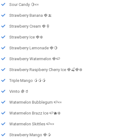
Sour Candy 🍋🍬
Strawberry Banana 🍓🍌
Strawberry Cream 🍓🍦
Strawberry Ice 🍓❄️
Strawberry Lemonade 🍓🍋
Strawberry Watermelon 🍓🍉
Strawberry Raspberry Cherry Ice 🍓🍒🍓❄️
Triple Mango 🥭🥭🥭
Vimto 🍇🥤
Watermelon Bubblegum 🍉🍬
Watermelon Brazz Ice 🍉🫐❄️
Watermelon Skittles 🍉🍬
Strawberry Mango 🍓🥭