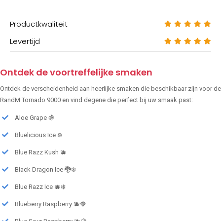
Productkwaliteit
Levertijd
Ontdek de voortreffelijke smaken
Ontdek de verscheidenheid aan heerlijke smaken die beschikbaar zijn voor de
RandM Tornado 9000 en vind degene die perfect bij uw smaak past:
Aloe Grape 🍇
Bluelicious Ice ❄️
Blue Razz Kush 🫐
Black Dragon Ice 🐉❄️
Blue Razz Ice 🫐❄️
Blueberry Raspberry 🫐🍓