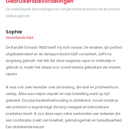
Gebruikersbeoordelingen
De onderstaande beoordelingen zijn van geverifieerde klanten die dit product
hebben gekocht.
Sophie
Geverifieerde klant
De RandM Tornado 9000 heeft mij echt verrast. De smaken zijn perfect
uitgebalanceerd en de dampproductie blijft consistent, zelfs na
langdurig gebruik. Het feit dat deze wegwerp vape zo makkelijk in
gebruik is, maakt het ideaal voor zowel nieuwe gebruikers als ervaren
vapers.
Ik was ook zeer tevreden over de levering, die snel en probleemloos
verliep. Alles was netjes verpakt en mijn bestelling werd op tijd
geleverd. De prijs-kwaliteitverhouding is uitstekend, vooral omdat je
een premium e-sigaret krijgt die lang meegaat en betrouwbare
prestaties levert. Ik zou deze vape zeker aanbevelen aan iedereen die
een combinatie zoekt van kwaliteit, gebruiksgemak en betaalbaarheid.
Een uitstekende keuze!