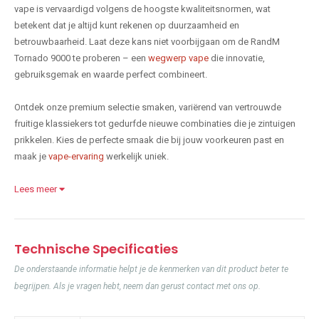
vape is vervaardigd volgens de hoogste kwaliteitsnormen, wat
betekent dat je altijd kunt rekenen op duurzaamheid en
betrouwbaarheid. Laat deze kans niet voorbijgaan om de RandM
Tornado 9000 te proberen – een
wegwerp vape
die innovatie,
gebruiksgemak en waarde perfect combineert.
Ontdek onze premium selectie smaken, variërend van vertrouwde
fruitige klassiekers tot gedurfde nieuwe combinaties die je zintuigen
prikkelen. Kies de perfecte smaak die bij jouw voorkeuren past en
maak je
vape-ervaring
werkelijk uniek.
Lees meer
Technische Specificaties
De onderstaande informatie helpt je de kenmerken van dit product beter te
begrijpen. Als je vragen hebt, neem dan gerust contact met ons op.