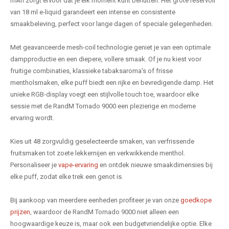
mAh zorgt ervoor dat je elk moment kunt benutten. Het grote reservoir
van 18 ml e-liquid garandeert een intense en consistente
smaakbeleving, perfect voor lange dagen of speciale gelegenheden.
Met geavanceerde mesh-coil technologie geniet je van een optimale
dampproductie en een diepere, vollere smaak. Of je nu kiest voor
fruitige combinaties, klassieke tabaksaroma's of frisse
mentholsmaken, elke puff biedt een rijke en bevredigende damp. Het
unieke RGB-display voegt een stijlvolle touch toe, waardoor elke
sessie met de RandM Tornado 9000 een plezierige en moderne
ervaring wordt.
Kies uit 48 zorgvuldig geselecteerde smaken, van verfrissende
fruitsmaken tot zoete lekkernijen en verkwikkende menthol.
Personaliseer je
vape-ervaring
en ontdek nieuwe smaakdimensies bij
elke puff, zodat elke trek een genot is.
Bij aankoop van meerdere eenheden profiteer je van onze
goedkope
prijzen
, waardoor de RandM Tornado 9000 niet alleen een
hoogwaardige keuze is, maar ook een budgetvriendelijke optie. Elke