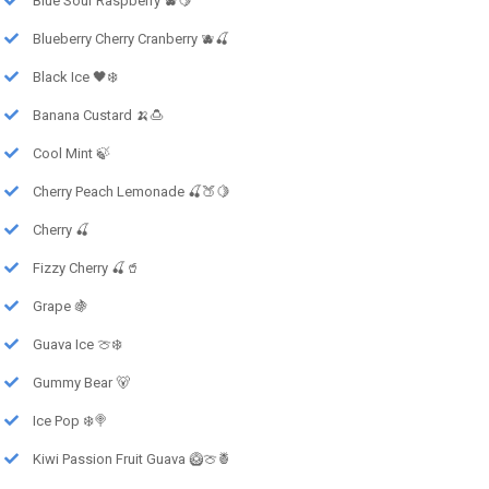
Blue Sour Raspberry 🫐🍋
Blueberry Cherry Cranberry 🫐🍒
Black Ice 🖤❄️
Banana Custard 🍌🍮
Cool Mint 🍃
Cherry Peach Lemonade 🍒🍑🍋
Cherry 🍒
Fizzy Cherry 🍒🥤
Grape 🍇
Guava Ice 🍈❄️
Gummy Bear 🐻
Ice Pop ❄️🍭
Kiwi Passion Fruit Guava 🥝🍈🍍