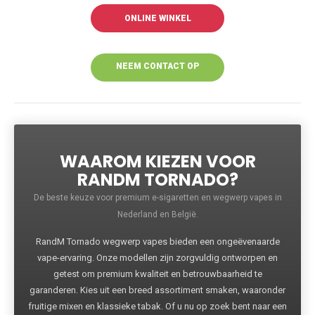
ONLINE WINKEL
NEEM CONTACT OP
VOOR MEER
INFORMATIE
WAAROM KIEZEN VOOR
RANDM TORNADO?
De beste keuze voor premium e-sigaretten en wegwerp vapes in
Nederland en België.
RandM Tornado wegwerp vapes bieden een ongeëvenaarde
vape-ervaring. Onze modellen zijn zorgvuldig ontworpen en
getest om premium kwaliteit en betrouwbaarheid te
garanderen. Kies uit een breed assortiment smaken, waaronder
fruitige mixen en klassieke tabak. Of u nu op zoek bent naar een