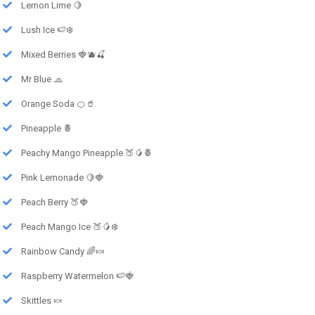
Lemon Lime 🍋
Lush Ice 🍉❄️
Mixed Berries 🍓🫐🍒
Mr Blue 🧢
Orange Soda 🍊🥤
Pineapple 🍍
Peachy Mango Pineapple 🍑🥭🍍
Pink Lemonade 🍋🍓
Peach Berry 🍑🍓
Peach Mango Ice 🍑🥭❄️
Rainbow Candy 🌈🍬
Raspberry Watermelon 🍉🍓
Skittles 🍬