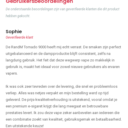
Gebruikersbeoordelingen
De onderstaande beoordelingen zijn van geverifieerde klanten die dit product
hebben gekocht.
Sophie
Geverifieerde klant
De RandM Tornado 9000 heeft mij echt verrast. De smaken zijn perfect
uitgebalanceerd en de dampproductie blijft consistent, zelfs na
langdurig gebruik. Het feit dat deze wegwerp vape zo makkelijk in
gebruik is, maakt het ideaal voor zowel nieuwe gebruikers als ervaren
vapers.
Ik was ook zeer tevreden over de levering, die snel en probleemloos
verliep. Alles was netjes verpakt en mijn bestelling werd op tijd
geleverd. De prijs-kwaliteitverhouding is uitstekend, vooral omdat je
een premium e-sigaret krijgt die lang meegaat en betrouwbare
prestaties levert. Ik zou deze vape zeker aanbevelen aan iedereen die
een combinatie zoekt van kwaliteit, gebruiksgemak en betaalbaarheid.
Een uitstekende keuze!