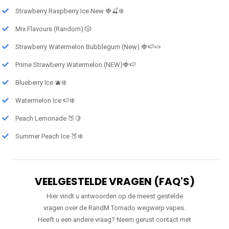
Strawberry Raspberry Ice New 🍓🍒❄️
Mix Flavours (Random) 🎲
Strawberry Watermelon Bubblegum (New) 🍓🍉🍬
Prime Strawberry Watermelon (NEW)🍓🍉
Blueberry Ice 🫐❄️
Watermelon Ice 🍉❄️
Peach Lemonade 🍑🍋
Summer Peach Ice 🍑❄️
VEELGESTELDE VRAGEN (FAQ'S)
Hier vindt u antwoorden op de meest gestelde
vragen over de RandM Tornado wegwerp vapes.
Heeft u een andere vraag? Neem gerust contact met