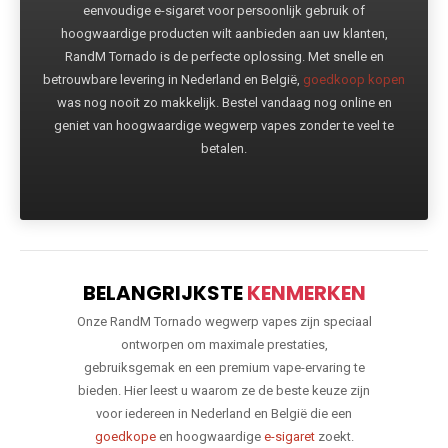
eenvoudige e-sigaret voor persoonlijk gebruik of
hoogwaardige producten wilt aanbieden aan uw klanten,
RandM Tornado is de perfecte oplossing. Met snelle en
betrouwbare levering in Nederland en België,
goedkoop kopen
was nog nooit zo makkelijk. Bestel vandaag nog online en
geniet van hoogwaardige wegwerp vapes zonder te veel te
betalen.
BELANGRIJKSTE
KENMERKEN
Onze RandM Tornado wegwerp vapes zijn speciaal
ontworpen om maximale prestaties,
gebruiksgemak en een premium vape-ervaring te
bieden. Hier leest u waarom ze de beste keuze zijn
voor iedereen in Nederland en België die een
goedkope
en hoogwaardige
e-sigaret
zoekt.