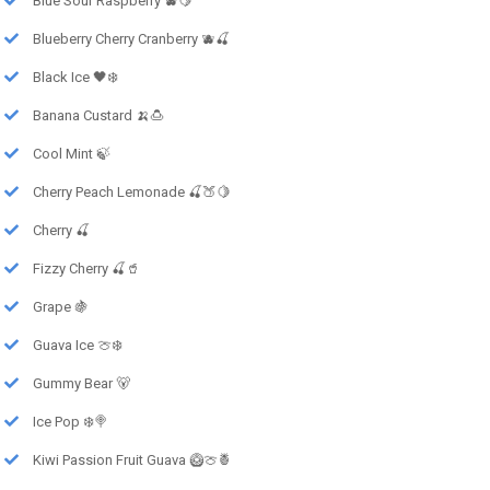
Blue Sour Raspberry 🫐🍋
Blueberry Cherry Cranberry 🫐🍒
Black Ice 🖤❄️
Banana Custard 🍌🍮
Cool Mint 🍃
Cherry Peach Lemonade 🍒🍑🍋
Cherry 🍒
Fizzy Cherry 🍒🥤
Grape 🍇
Guava Ice 🍈❄️
Gummy Bear 🐻
Ice Pop ❄️🍭
Kiwi Passion Fruit Guava 🥝🍈🍍