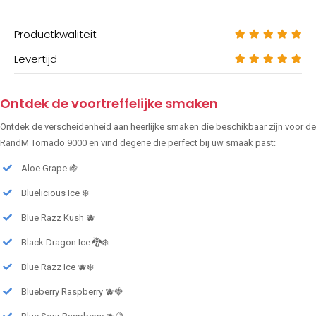
Productkwaliteit
Levertijd
Ontdek de voortreffelijke smaken
Ontdek de verscheidenheid aan heerlijke smaken die beschikbaar zijn voor de
RandM Tornado 9000 en vind degene die perfect bij uw smaak past:
Aloe Grape 🍇
Bluelicious Ice ❄️
Blue Razz Kush 🫐
Black Dragon Ice 🐉❄️
Blue Razz Ice 🫐❄️
Blueberry Raspberry 🫐🍓