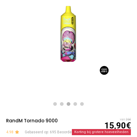
RandM Tornado 9000
van
26€
15,90€
4.98
Gebaseerd op: 695 Beoordelingen
Korting bij grotere hoeveelheden