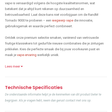
vape is vervaardigd volgens de hoogste kwaliteitsnormen, wat
betekent dat je altijd kunt rekenen op duurzaamheid en
betrouwbaarheid. Laat deze kans niet voorbijgaan om de RandM
Tornado 9000 te proberen – een
wegwerp vape
die innovatie,
gebruiksgemak en waarde perfect combineert.
Ontdek onze premium selectie smaken, variërend van vertrouwde
fruitige klassiekers tot gedurfde nieuwe combinaties die je zintuigen
prikkelen. Kies de perfecte smaak die bij jouw voorkeuren past en
maak je
vape-ervaring
werkelijk uniek.
Lees meer
Technische Specificaties
De onderstaande informatie helpt je de kenmerken van dit product beter te
begrijpen. Als je vragen hebt, neem dan gerust contact met ons op.