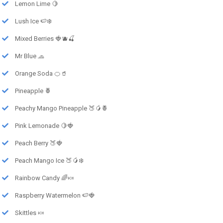
Lemon Lime 🍋
Lush Ice 🍉❄️
Mixed Berries 🍓🫐🍒
Mr Blue 🧢
Orange Soda 🍊🥤
Pineapple 🍍
Peachy Mango Pineapple 🍑🥭🍍
Pink Lemonade 🍋🍓
Peach Berry 🍑🍓
Peach Mango Ice 🍑🥭❄️
Rainbow Candy 🌈🍬
Raspberry Watermelon 🍉🍓
Skittles 🍬