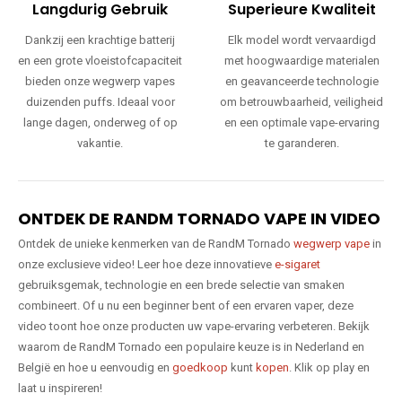
Langdurig Gebruik
Superieure Kwaliteit
Dankzij een krachtige batterij
Elk model wordt vervaardigd
en een grote vloeistofcapaciteit
met hoogwaardige materialen
bieden onze wegwerp vapes
en geavanceerde technologie
duizenden puffs. Ideaal voor
om betrouwbaarheid, veiligheid
lange dagen, onderweg of op
en een optimale vape-ervaring
vakantie.
te garanderen.
ONTDEK DE RANDM TORNADO VAPE IN VIDEO
Ontdek de unieke kenmerken van de RandM Tornado
wegwerp vape
in
onze exclusieve video! Leer hoe deze innovatieve
e-sigaret
gebruiksgemak, technologie en een brede selectie van smaken
combineert. Of u nu een beginner bent of een ervaren vaper, deze
video toont hoe onze producten uw vape-ervaring verbeteren. Bekijk
waarom de RandM Tornado een populaire keuze is in Nederland en
België en hoe u eenvoudig en
goedkoop
kunt
kopen
. Klik op play en
laat u inspireren!