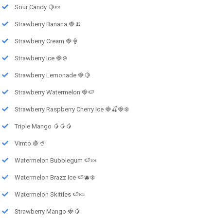
Sour Candy 🍋🍬
Strawberry Banana 🍓🍌
Strawberry Cream 🍓🍦
Strawberry Ice 🍓❄️
Strawberry Lemonade 🍓🍋
Strawberry Watermelon 🍓🍉
Strawberry Raspberry Cherry Ice 🍓🍒🍓❄️
Triple Mango 🥭🥭🥭
Vimto 🍇🥤
Watermelon Bubblegum 🍉🍬
Watermelon Brazz Ice 🍉🫐❄️
Watermelon Skittles 🍉🍬
Strawberry Mango 🍓🥭