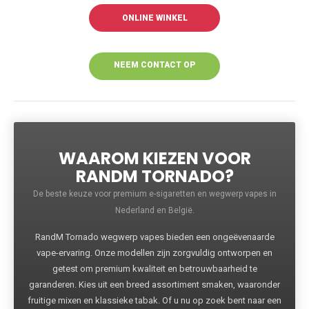
ONLINE WINKEL
NEEM CONTACT OP
VOOR MEER
INFORMATIE
WAAROM KIEZEN VOOR
RANDM TORNADO?
De beste keuze voor premium e-sigaretten en wegwerp vapes in
Nederland en België.
RandM Tornado wegwerp vapes bieden een ongeëvenaarde
vape-ervaring. Onze modellen zijn zorgvuldig ontworpen en
getest om premium kwaliteit en betrouwbaarheid te
garanderen. Kies uit een breed assortiment smaken, waaronder
fruitige mixen en klassieke tabak. Of u nu op zoek bent naar een