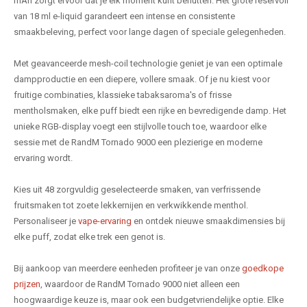
mAh zorgt ervoor dat je elk moment kunt benutten. Het grote reservoir
van 18 ml e-liquid garandeert een intense en consistente
smaakbeleving, perfect voor lange dagen of speciale gelegenheden.
Met geavanceerde mesh-coil technologie geniet je van een optimale
dampproductie en een diepere, vollere smaak. Of je nu kiest voor
fruitige combinaties, klassieke tabaksaroma's of frisse
mentholsmaken, elke puff biedt een rijke en bevredigende damp. Het
unieke RGB-display voegt een stijlvolle touch toe, waardoor elke
sessie met de RandM Tornado 9000 een plezierige en moderne
ervaring wordt.
Kies uit 48 zorgvuldig geselecteerde smaken, van verfrissende
fruitsmaken tot zoete lekkernijen en verkwikkende menthol.
Personaliseer je
vape-ervaring
en ontdek nieuwe smaakdimensies bij
elke puff, zodat elke trek een genot is.
Bij aankoop van meerdere eenheden profiteer je van onze
goedkope
prijzen
, waardoor de RandM Tornado 9000 niet alleen een
hoogwaardige keuze is, maar ook een budgetvriendelijke optie. Elke