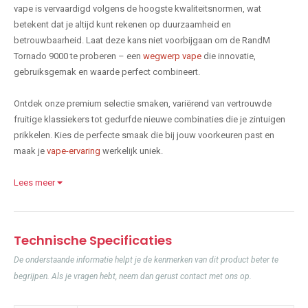
vape is vervaardigd volgens de hoogste kwaliteitsnormen, wat
betekent dat je altijd kunt rekenen op duurzaamheid en
betrouwbaarheid. Laat deze kans niet voorbijgaan om de RandM
Tornado 9000 te proberen – een
wegwerp vape
die innovatie,
gebruiksgemak en waarde perfect combineert.
Ontdek onze premium selectie smaken, variërend van vertrouwde
fruitige klassiekers tot gedurfde nieuwe combinaties die je zintuigen
prikkelen. Kies de perfecte smaak die bij jouw voorkeuren past en
maak je
vape-ervaring
werkelijk uniek.
Lees meer
Technische Specificaties
De onderstaande informatie helpt je de kenmerken van dit product beter te
begrijpen. Als je vragen hebt, neem dan gerust contact met ons op.