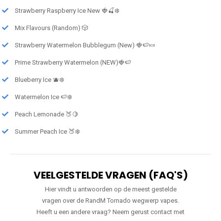
Strawberry Raspberry Ice New 🍓🍒❄️
Mix Flavours (Random) 🎲
Strawberry Watermelon Bubblegum (New) 🍓🍉🍬
Prime Strawberry Watermelon (NEW)🍓🍉
Blueberry Ice 🫐❄️
Watermelon Ice 🍉❄️
Peach Lemonade 🍑🍋
Summer Peach Ice 🍑❄️
VEELGESTELDE VRAGEN (FAQ'S)
Hier vindt u antwoorden op de meest gestelde
vragen over de RandM Tornado wegwerp vapes.
Heeft u een andere vraag? Neem gerust contact met