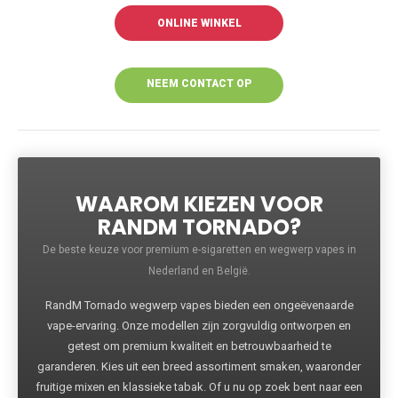
ONLINE WINKEL
NEEM CONTACT OP
VOOR MEER
INFORMATIE
WAAROM KIEZEN VOOR
RANDM TORNADO?
De beste keuze voor premium e-sigaretten en wegwerp vapes in
Nederland en België.
RandM Tornado wegwerp vapes bieden een ongeëvenaarde
vape-ervaring. Onze modellen zijn zorgvuldig ontworpen en
getest om premium kwaliteit en betrouwbaarheid te
garanderen. Kies uit een breed assortiment smaken, waaronder
fruitige mixen en klassieke tabak. Of u nu op zoek bent naar een