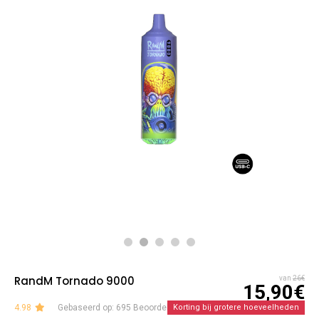
RandM Tornado 9000
van
26€
15,90€
4.98
Gebaseerd op: 695 Beoordelingen
Korting bij grotere hoeveelheden