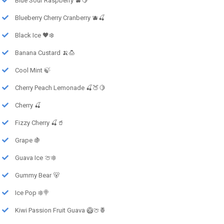
Blue Sour Raspberry 🫐🍋
Blueberry Cherry Cranberry 🫐🍒
Black Ice 🖤❄️
Banana Custard 🍌🍮
Cool Mint 🍃
Cherry Peach Lemonade 🍒🍑🍋
Cherry 🍒
Fizzy Cherry 🍒🥤
Grape 🍇
Guava Ice 🍈❄️
Gummy Bear 🐻
Ice Pop ❄️🍭
Kiwi Passion Fruit Guava 🥝🍈🍍