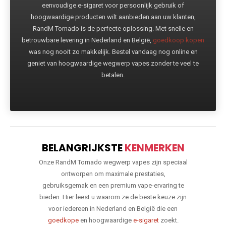
eenvoudige e-sigaret voor persoonlijk gebruik of
hoogwaardige producten wilt aanbieden aan uw klanten,
RandM Tornado is de perfecte oplossing. Met snelle en
betrouwbare levering in Nederland en België,
goedkoop kopen
was nog nooit zo makkelijk. Bestel vandaag nog online en
geniet van hoogwaardige wegwerp vapes zonder te veel te
betalen.
BELANGRIJKSTE
KENMERKEN
Onze RandM Tornado wegwerp vapes zijn speciaal
ontworpen om maximale prestaties,
gebruiksgemak en een premium vape-ervaring te
bieden. Hier leest u waarom ze de beste keuze zijn
voor iedereen in Nederland en België die een
goedkope
en hoogwaardige
e-sigaret
zoekt.