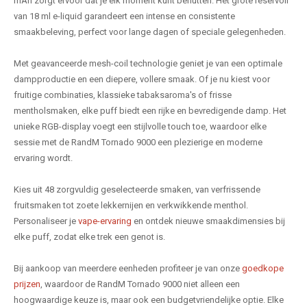
mAh zorgt ervoor dat je elk moment kunt benutten. Het grote reservoir
van 18 ml e-liquid garandeert een intense en consistente
smaakbeleving, perfect voor lange dagen of speciale gelegenheden.
Met geavanceerde mesh-coil technologie geniet je van een optimale
dampproductie en een diepere, vollere smaak. Of je nu kiest voor
fruitige combinaties, klassieke tabaksaroma's of frisse
mentholsmaken, elke puff biedt een rijke en bevredigende damp. Het
unieke RGB-display voegt een stijlvolle touch toe, waardoor elke
sessie met de RandM Tornado 9000 een plezierige en moderne
ervaring wordt.
Kies uit 48 zorgvuldig geselecteerde smaken, van verfrissende
fruitsmaken tot zoete lekkernijen en verkwikkende menthol.
Personaliseer je
vape-ervaring
en ontdek nieuwe smaakdimensies bij
elke puff, zodat elke trek een genot is.
Bij aankoop van meerdere eenheden profiteer je van onze
goedkope
prijzen
, waardoor de RandM Tornado 9000 niet alleen een
hoogwaardige keuze is, maar ook een budgetvriendelijke optie. Elke