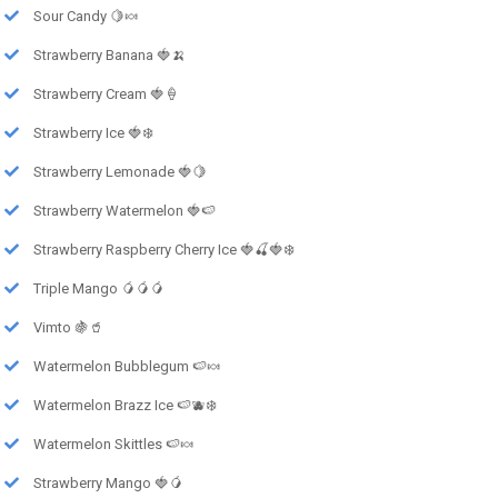
Sour Candy 🍋🍬
Strawberry Banana 🍓🍌
Strawberry Cream 🍓🍦
Strawberry Ice 🍓❄️
Strawberry Lemonade 🍓🍋
Strawberry Watermelon 🍓🍉
Strawberry Raspberry Cherry Ice 🍓🍒🍓❄️
Triple Mango 🥭🥭🥭
Vimto 🍇🥤
Watermelon Bubblegum 🍉🍬
Watermelon Brazz Ice 🍉🫐❄️
Watermelon Skittles 🍉🍬
Strawberry Mango 🍓🥭