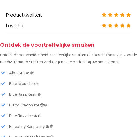
Productkwaliteit
Levertijd
Ontdek de voortreffelijke smaken
Ontdek de verscheidenheid aan heerlijke smaken die beschikbaar zijn voor de
RandM Tornado 9000 en vind degene die perfect bij uw smaak past:
Aloe Grape 🍇
Bluelicious Ice ❄️
Blue Razz Kush 🫐
Black Dragon Ice 🐉❄️
Blue Razz Ice 🫐❄️
Blueberry Raspberry 🫐🍓