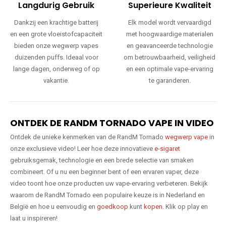
Langdurig Gebruik
Superieure Kwaliteit
Dankzij een krachtige batterij
Elk model wordt vervaardigd
en een grote vloeistofcapaciteit
met hoogwaardige materialen
bieden onze wegwerp vapes
en geavanceerde technologie
duizenden puffs. Ideaal voor
om betrouwbaarheid, veiligheid
lange dagen, onderweg of op
en een optimale vape-ervaring
vakantie.
te garanderen.
ONTDEK DE RANDM TORNADO VAPE IN VIDEO
Ontdek de unieke kenmerken van de RandM Tornado
wegwerp vape
in
onze exclusieve video! Leer hoe deze innovatieve
e-sigaret
gebruiksgemak, technologie en een brede selectie van smaken
combineert. Of u nu een beginner bent of een ervaren vaper, deze
video toont hoe onze producten uw vape-ervaring verbeteren. Bekijk
waarom de RandM Tornado een populaire keuze is in Nederland en
België en hoe u eenvoudig en
goedkoop
kunt
kopen
. Klik op play en
laat u inspireren!