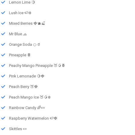
Lemon Lime 🍋
Lush Ice 🍉❄️
Mixed Berries 🍓🫐🍒
Mr Blue 🧢
Orange Soda 🍊🥤
Pineapple 🍍
Peachy Mango Pineapple 🍑🥭🍍
Pink Lemonade 🍋🍓
Peach Berry 🍑🍓
Peach Mango Ice 🍑🥭❄️
Rainbow Candy 🌈🍬
Raspberry Watermelon 🍉🍓
Skittles 🍬