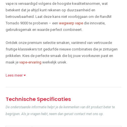
vape is vervaardigd volgens de hoogste kwaliteitsnormen, wat
betekent dat je altijd kunt rekenen op duurzaamheid en
betrouwbaarheid. Laat deze kans niet voorbijgaan om de RandM
Tornado 9000 te proberen – een
wegwerp vape
die innovatie,
gebruiksgemak en waarde perfect combineert.
Ontdek onze premium selectie smaken, variërend van vertrouwde
fruitige klassiekers tot gedurfde nieuwe combinaties die je zintuigen
prikkelen. Kies de perfecte smaak die bij jouw voorkeuren past en
maak je
vape-ervaring
werkelijk uniek.
Lees meer
Technische Specificaties
De onderstaande informatie helpt je de kenmerken van dit product beter te
begrijpen. Als je vragen hebt, neem dan gerust contact met ons op.