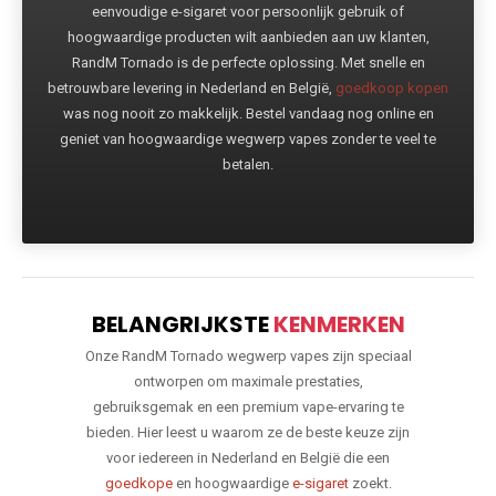
eenvoudige e-sigaret voor persoonlijk gebruik of
hoogwaardige producten wilt aanbieden aan uw klanten,
RandM Tornado is de perfecte oplossing. Met snelle en
betrouwbare levering in Nederland en België,
goedkoop kopen
was nog nooit zo makkelijk. Bestel vandaag nog online en
geniet van hoogwaardige wegwerp vapes zonder te veel te
betalen.
BELANGRIJKSTE
KENMERKEN
Onze RandM Tornado wegwerp vapes zijn speciaal
ontworpen om maximale prestaties,
gebruiksgemak en een premium vape-ervaring te
bieden. Hier leest u waarom ze de beste keuze zijn
voor iedereen in Nederland en België die een
goedkope
en hoogwaardige
e-sigaret
zoekt.