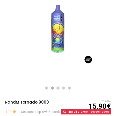
RandM Tornado 9000
van
26€
15,90€
4.98
Gebaseerd op: 695 Beoordelingen
Korting bij grotere hoeveelheden