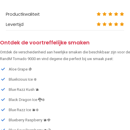
Productkwaliteit
Levertijd
Ontdek de voortreffelijke smaken
Ontdek de verscheidenheid aan heerlijke smaken die beschikbaar zijn voor de
RandM Tornado 9000 en vind degene die perfect bij uw smaak past:
Aloe Grape 🍇
Bluelicious Ice ❄️
Blue Razz Kush 🫐
Black Dragon Ice 🐉❄️
Blue Razz Ice 🫐❄️
Blueberry Raspberry 🫐🍓