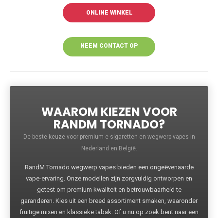
ONLINE WINKEL
NEEM CONTACT OP
VOOR MEER
INFORMATIE
WAAROM KIEZEN VOOR
RANDM TORNADO?
De beste keuze voor premium e-sigaretten en wegwerp vapes in
Nederland en België.
RandM Tornado wegwerp vapes bieden een ongeëvenaarde
vape-ervaring. Onze modellen zijn zorgvuldig ontworpen en
getest om premium kwaliteit en betrouwbaarheid te
garanderen. Kies uit een breed assortiment smaken, waaronder
fruitige mixen en klassieke tabak. Of u nu op zoek bent naar een