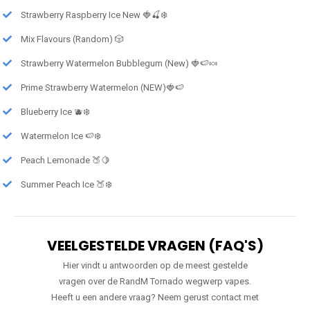
Strawberry Raspberry Ice New 🍓🍒❄️
Mix Flavours (Random) 🎲
Strawberry Watermelon Bubblegum (New) 🍓🍉🍬
Prime Strawberry Watermelon (NEW)🍓🍉
Blueberry Ice 🫐❄️
Watermelon Ice 🍉❄️
Peach Lemonade 🍑🍋
Summer Peach Ice 🍑❄️
VEELGESTELDE VRAGEN (FAQ'S)
Hier vindt u antwoorden op de meest gestelde
vragen over de RandM Tornado wegwerp vapes.
Heeft u een andere vraag? Neem gerust contact met