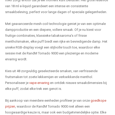
mAh zorgt ervoor dat je elk moment kunt benutten. Het grote reservoir
van 18 ml e-liquid garandeert een intense en consistente
smaakbeleving, perfect voor lange dagen of speciale gelegenheden.
Met geavanceerde mesh-coil technologie geniet je van een optimale
dampproductie en een diepere, vollere smaak. Of je nu kiest voor
fruitige combinaties, klassieke tabaksaroma's of frisse
mentholsmaken, elke puff biedt een rijke en bevredigende damp. Het
unieke RGB-display voegt een stijlvolle touch toe, waardoor elke
sessie met de RandM Tornado 9000 een plezierige en moderne
ervaring wordt.
Kies uit 48 zorgvuldig geselecteerde smaken, van verfrissende
fruitsmaken tot zoete lekkernijen en verkwikkende menthol.
Personaliseer je
vape-ervaring
en ontdek nieuwe smaakdimensies bij
elke puff, zodat elke trek een genot is.
Bij aankoop van meerdere eenheden profiteer je van onze
goedkope
prijzen
, waardoor de RandM Tornado 9000 niet alleen een
hoogwaardige keuze is, maar ook een budgetvriendelijke optie. Elke