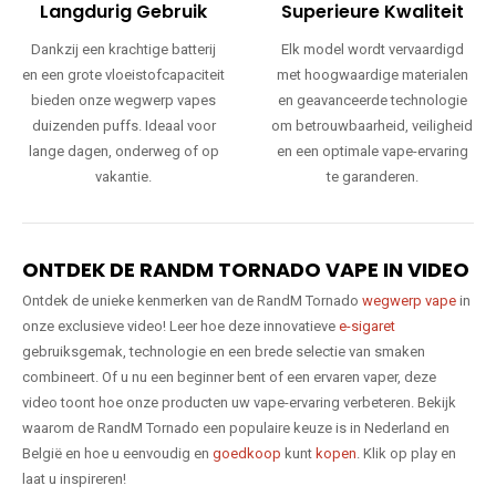
Langdurig Gebruik
Superieure Kwaliteit
Dankzij een krachtige batterij
Elk model wordt vervaardigd
en een grote vloeistofcapaciteit
met hoogwaardige materialen
bieden onze wegwerp vapes
en geavanceerde technologie
duizenden puffs. Ideaal voor
om betrouwbaarheid, veiligheid
lange dagen, onderweg of op
en een optimale vape-ervaring
vakantie.
te garanderen.
ONTDEK DE RANDM TORNADO VAPE IN VIDEO
Ontdek de unieke kenmerken van de RandM Tornado
wegwerp vape
in
onze exclusieve video! Leer hoe deze innovatieve
e-sigaret
gebruiksgemak, technologie en een brede selectie van smaken
combineert. Of u nu een beginner bent of een ervaren vaper, deze
video toont hoe onze producten uw vape-ervaring verbeteren. Bekijk
waarom de RandM Tornado een populaire keuze is in Nederland en
België en hoe u eenvoudig en
goedkoop
kunt
kopen
. Klik op play en
laat u inspireren!