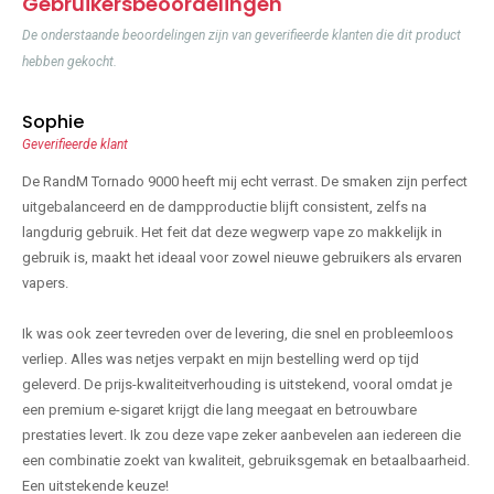
Gebruikersbeoordelingen
De onderstaande beoordelingen zijn van geverifieerde klanten die dit product
hebben gekocht.
Sophie
Geverifieerde klant
De RandM Tornado 9000 heeft mij echt verrast. De smaken zijn perfect
uitgebalanceerd en de dampproductie blijft consistent, zelfs na
langdurig gebruik. Het feit dat deze wegwerp vape zo makkelijk in
gebruik is, maakt het ideaal voor zowel nieuwe gebruikers als ervaren
vapers.
Ik was ook zeer tevreden over de levering, die snel en probleemloos
verliep. Alles was netjes verpakt en mijn bestelling werd op tijd
geleverd. De prijs-kwaliteitverhouding is uitstekend, vooral omdat je
een premium e-sigaret krijgt die lang meegaat en betrouwbare
prestaties levert. Ik zou deze vape zeker aanbevelen aan iedereen die
een combinatie zoekt van kwaliteit, gebruiksgemak en betaalbaarheid.
Een uitstekende keuze!