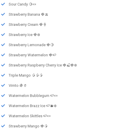
Sour Candy 🍋🍬
Strawberry Banana 🍓🍌
Strawberry Cream 🍓🍦
Strawberry Ice 🍓❄️
Strawberry Lemonade 🍓🍋
Strawberry Watermelon 🍓🍉
Strawberry Raspberry Cherry Ice 🍓🍒🍓❄️
Triple Mango 🥭🥭🥭
Vimto 🍇🥤
Watermelon Bubblegum 🍉🍬
Watermelon Brazz Ice 🍉🫐❄️
Watermelon Skittles 🍉🍬
Strawberry Mango 🍓🥭