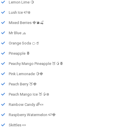
Lemon Lime 🍋
Lush Ice 🍉❄️
Mixed Berries 🍓🫐🍒
Mr Blue 🧢
Orange Soda 🍊🥤
Pineapple 🍍
Peachy Mango Pineapple 🍑🥭🍍
Pink Lemonade 🍋🍓
Peach Berry 🍑🍓
Peach Mango Ice 🍑🥭❄️
Rainbow Candy 🌈🍬
Raspberry Watermelon 🍉🍓
Skittles 🍬