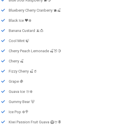
Blue Sour Raspberry 🫐🍋
Blueberry Cherry Cranberry 🫐🍒
Black Ice 🖤❄️
Banana Custard 🍌🍮
Cool Mint 🍃
Cherry Peach Lemonade 🍒🍑🍋
Cherry 🍒
Fizzy Cherry 🍒🥤
Grape 🍇
Guava Ice 🍈❄️
Gummy Bear 🐻
Ice Pop ❄️🍭
Kiwi Passion Fruit Guava 🥝🍈🍍