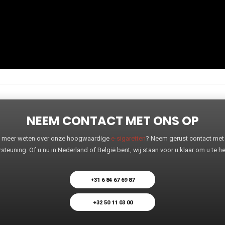
NEEM CONTACT MET ONS OP
 u meer weten over onze hoogwaardige
e-sigaretten
? Neem gerust contact met o
steuning. Of u nu in Nederland of België bent, wij staan voor u klaar om u te 
+31 6 84 67 69 87
+32 50 11 03 00