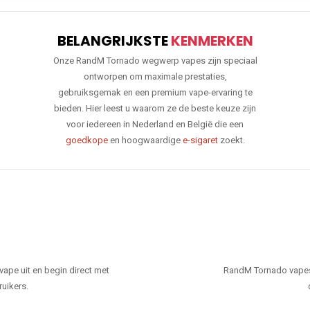
BELANGRIJKSTE
KENMERKEN
Onze RandM Tornado wegwerp vapes zijn speciaal
ontworpen om maximale prestaties,
gebruiksgemak en een premium vape-ervaring te
bieden. Hier leest u waarom ze de beste keuze zijn
voor iedereen in Nederland en België die een
goedkope
en hoogwaardige
e-sigaret
zoekt.
ape uit en begin direct met
RandM Tornado vapes
ruikers.