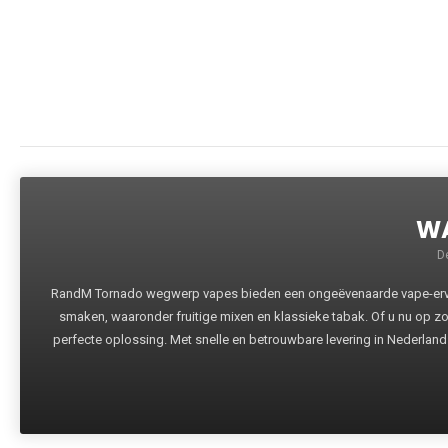
WA
D
RandM Tornado wegwerp vapes bieden een ongeëvenaarde vape-ervari
smaken, waaronder fruitige mixen en klassieke tabak. Of u nu op z
perfecte oplossing. Met snelle en betrouwbare levering in Nederland