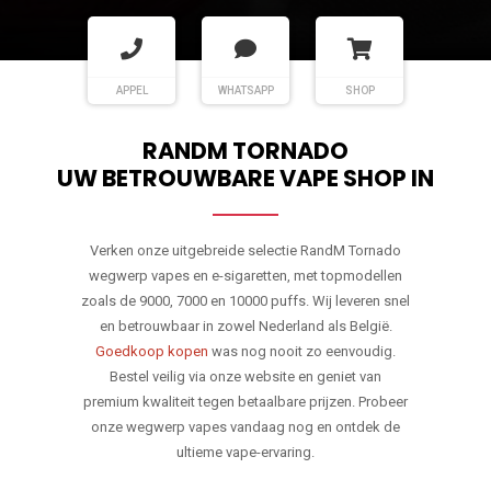
APPEL
WHATSAPP
SHOP
RANDM TORNADO
UW BETROUWBARE VAPE SHOP IN
Verken onze uitgebreide selectie RandM Tornado
wegwerp vapes en e-sigaretten, met topmodellen
zoals de 9000, 7000 en 10000 puffs. Wij leveren snel
en betrouwbaar in zowel Nederland als België.
Goedkoop kopen
was nog nooit zo eenvoudig.
Bestel veilig via onze website en geniet van
premium kwaliteit tegen betaalbare prijzen. Probeer
onze wegwerp vapes vandaag nog en ontdek de
ultieme vape-ervaring.