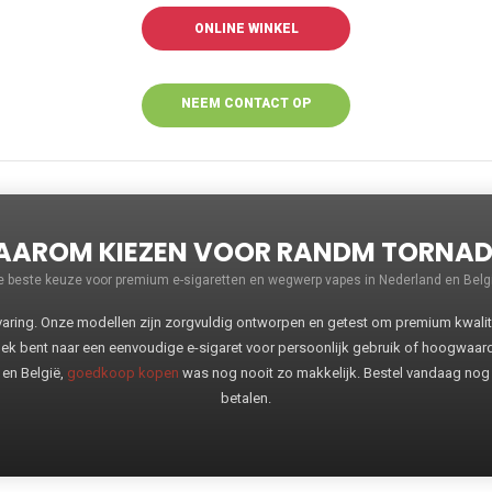
ONLINE WINKEL
NEEM CONTACT OP
VOOR MEER
INFORMATIE
AROM KIEZEN VOOR RANDM TORNA
e beste keuze voor premium e-sigaretten en wegwerp vapes in Nederland en Belgi
ng. Onze modellen zijn zorgvuldig ontworpen en getest om premium kwaliteit
oek bent naar een eenvoudige e-sigaret voor persoonlijk gebruik of hoogwaa
 en België,
goedkoop kopen
was nog nooit zo makkelijk. Bestel vandaag nog
betalen.