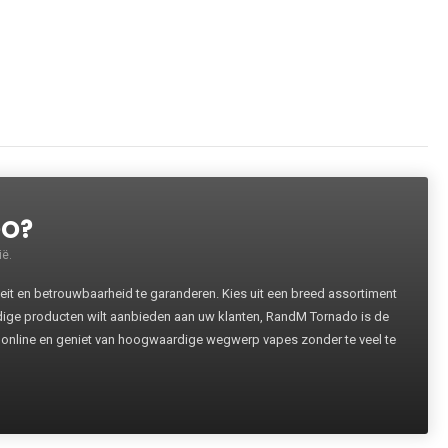
DO?
ë.
 en betrouwbaarheid te garanderen. Kies uit een breed assortiment
rdige producten wilt aanbieden aan uw klanten, RandM Tornado is de
 online en geniet van hoogwaardige wegwerp vapes zonder te veel te