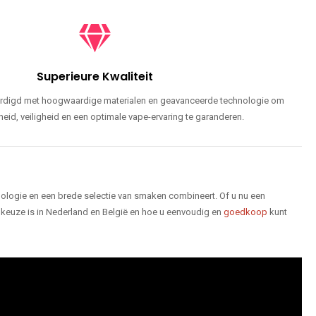
Superieure Kwaliteit
ardigd met hoogwaardige materialen en geavanceerde technologie om
id, veiligheid en een optimale vape-ervaring te garanderen.
logie en een brede selectie van smaken combineert. Of u nu een
keuze is in Nederland en België en hoe u eenvoudig en
goedkoop
kunt