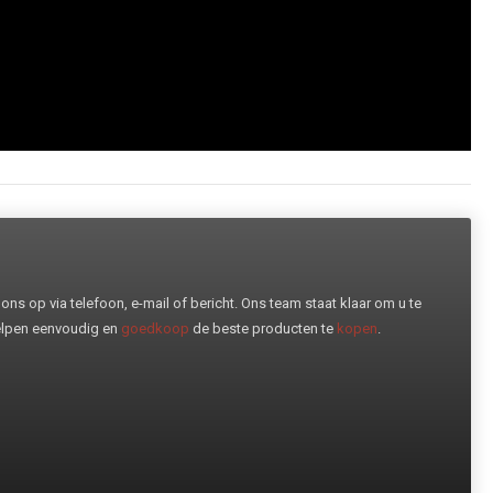
ns op via telefoon, e-mail of bericht. Ons team staat klaar om u te
helpen eenvoudig en
goedkoop
de beste producten te
kopen
.