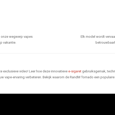
den onze wegwerp vapes
Elk model wordt verva
p vakantie.
betrouwbaarhe
e exclusieve video! Leer hoe deze innovatieve
e-sigaret
gebruiksgemak, techno
 uw vape-ervaring verbeteren. Bekijk waarom de RandM Tornado een populaire 