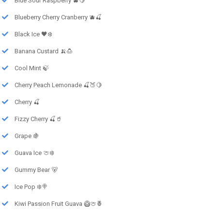
Blue Sour Raspberry 🫐🍋
Blueberry Cherry Cranberry 🫐🍒
Black Ice 🖤❄️
Banana Custard 🍌🍮
Cool Mint 🍃
Cherry Peach Lemonade 🍒🍑🍋
Cherry 🍒
Fizzy Cherry 🍒🥤
Grape 🍇
Guava Ice 🍈❄️
Gummy Bear 🐻
Ice Pop ❄️🍭
Kiwi Passion Fruit Guava 🥝🍈🍍