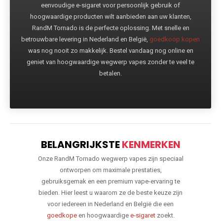
eenvoudige e-sigaret voor persoonlijk gebruik of
hoogwaardige producten wilt aanbieden aan uw klanten,
RandM Tornado is de perfecte oplossing. Met snelle en
betrouwbare levering in Nederland en België,
goedkoop kopen
was nog nooit zo makkelijk. Bestel vandaag nog online en
geniet van hoogwaardige wegwerp vapes zonder te veel te
betalen.
BELANGRIJKSTE
KENMERKEN
Onze RandM Tornado wegwerp vapes zijn speciaal
ontworpen om maximale prestaties,
gebruiksgemak en een premium vape-ervaring te
bieden. Hier leest u waarom ze de beste keuze zijn
voor iedereen in Nederland en België die een
goedkope
en hoogwaardige
e-sigaret
zoekt.