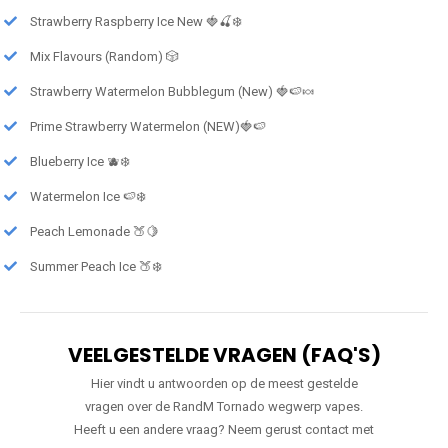
Strawberry Raspberry Ice New 🍓🍒❄️
Mix Flavours (Random) 🎲
Strawberry Watermelon Bubblegum (New) 🍓🍉🍬
Prime Strawberry Watermelon (NEW)🍓🍉
Blueberry Ice 🫐❄️
Watermelon Ice 🍉❄️
Peach Lemonade 🍑🍋
Summer Peach Ice 🍑❄️
VEELGESTELDE VRAGEN (FAQ'S)
Hier vindt u antwoorden op de meest gestelde
vragen over de RandM Tornado wegwerp vapes.
Heeft u een andere vraag? Neem gerust contact met