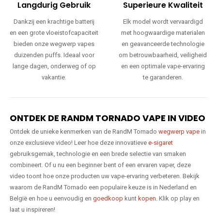
Langdurig Gebruik
Superieure Kwaliteit
Dankzij een krachtige batterij
Elk model wordt vervaardigd
en een grote vloeistofcapaciteit
met hoogwaardige materialen
bieden onze wegwerp vapes
en geavanceerde technologie
duizenden puffs. Ideaal voor
om betrouwbaarheid, veiligheid
lange dagen, onderweg of op
en een optimale vape-ervaring
vakantie.
te garanderen.
ONTDEK DE RANDM TORNADO VAPE IN VIDEO
Ontdek de unieke kenmerken van de RandM Tornado
wegwerp vape
in
onze exclusieve video! Leer hoe deze innovatieve
e-sigaret
gebruiksgemak, technologie en een brede selectie van smaken
combineert. Of u nu een beginner bent of een ervaren vaper, deze
video toont hoe onze producten uw vape-ervaring verbeteren. Bekijk
waarom de RandM Tornado een populaire keuze is in Nederland en
België en hoe u eenvoudig en
goedkoop
kunt
kopen
. Klik op play en
laat u inspireren!