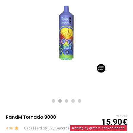
RandM Tornado 9000
van
26€
15,90€
4.98
Gebaseerd op: 695 Beoordelingen
Korting bij grotere hoeveelheden