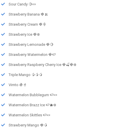
Sour Candy 🍋🍬
Strawberry Banana 🍓🍌
Strawberry Cream 🍓🍦
Strawberry Ice 🍓❄️
Strawberry Lemonade 🍓🍋
Strawberry Watermelon 🍓🍉
Strawberry Raspberry Cherry Ice 🍓🍒🍓❄️
Triple Mango 🥭🥭🥭
Vimto 🍇🥤
Watermelon Bubblegum 🍉🍬
Watermelon Brazz Ice 🍉🫐❄️
Watermelon Skittles 🍉🍬
Strawberry Mango 🍓🥭