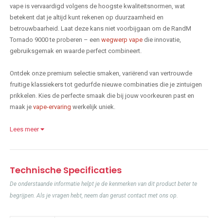
vape is vervaardigd volgens de hoogste kwaliteitsnormen, wat
betekent dat je altijd kunt rekenen op duurzaamheid en
betrouwbaarheid. Laat deze kans niet voorbijgaan om de RandM
Tornado 9000 te proberen – een
wegwerp vape
die innovatie,
gebruiksgemak en waarde perfect combineert.
Ontdek onze premium selectie smaken, variërend van vertrouwde
fruitige klassiekers tot gedurfde nieuwe combinaties die je zintuigen
prikkelen. Kies de perfecte smaak die bij jouw voorkeuren past en
maak je
vape-ervaring
werkelijk uniek.
Lees meer
Technische Specificaties
De onderstaande informatie helpt je de kenmerken van dit product beter te
begrijpen. Als je vragen hebt, neem dan gerust contact met ons op.