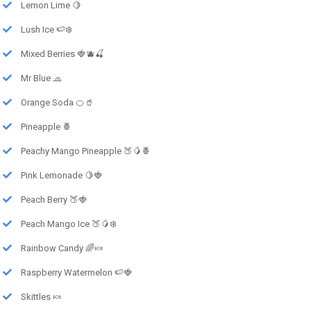
Lemon Lime 🍋
Lush Ice 🍉❄️
Mixed Berries 🍓🫐🍒
Mr Blue 🧢
Orange Soda 🍊🥤
Pineapple 🍍
Peachy Mango Pineapple 🍑🥭🍍
Pink Lemonade 🍋🍓
Peach Berry 🍑🍓
Peach Mango Ice 🍑🥭❄️
Rainbow Candy 🌈🍬
Raspberry Watermelon 🍉🍓
Skittles 🍬