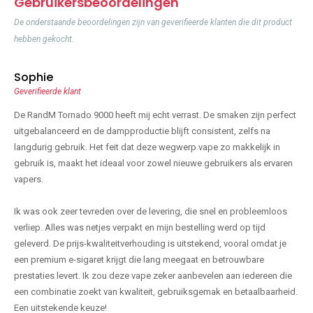
Gebruikersbeoordelingen
De onderstaande beoordelingen zijn van geverifieerde klanten die dit product
hebben gekocht.
Sophie
Geverifieerde klant
De RandM Tornado 9000 heeft mij echt verrast. De smaken zijn perfect
uitgebalanceerd en de dampproductie blijft consistent, zelfs na
langdurig gebruik. Het feit dat deze wegwerp vape zo makkelijk in
gebruik is, maakt het ideaal voor zowel nieuwe gebruikers als ervaren
vapers.
Ik was ook zeer tevreden over de levering, die snel en probleemloos
verliep. Alles was netjes verpakt en mijn bestelling werd op tijd
geleverd. De prijs-kwaliteitverhouding is uitstekend, vooral omdat je
een premium e-sigaret krijgt die lang meegaat en betrouwbare
prestaties levert. Ik zou deze vape zeker aanbevelen aan iedereen die
een combinatie zoekt van kwaliteit, gebruiksgemak en betaalbaarheid.
Een uitstekende keuze!