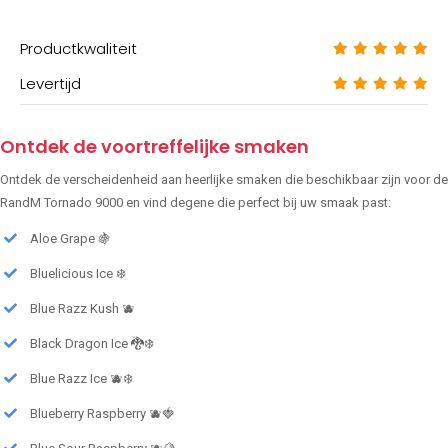
Productkwaliteit
Levertijd
Ontdek de voortreffelijke smaken
Ontdek de verscheidenheid aan heerlijke smaken die beschikbaar zijn voor de
RandM Tornado 9000 en vind degene die perfect bij uw smaak past:
Aloe Grape 🍇
Bluelicious Ice ❄️
Blue Razz Kush 🫐
Black Dragon Ice 🐉❄️
Blue Razz Ice 🫐❄️
Blueberry Raspberry 🫐🍓