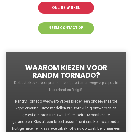
ONLINE WINKEL
NEEM CONTACT OP
VOOR MEER
INFORMATIE
WAAROM KIEZEN VOOR
RANDM TORNADO?
De beste keuze voor premium e-sigaretten en wegwerp vapes in
Nederland en België.
RandM Tornado wegwerp vapes bieden een ongeëvenaarde
vape-ervaring. Onze modellen zijn zorgvuldig ontworpen en
getest om premium kwaliteit en betrouwbaarheid te
garanderen. Kies uit een breed assortiment smaken, waaronder
fruitige mixen en klassieke tabak. Of u nu op zoek bent naar een