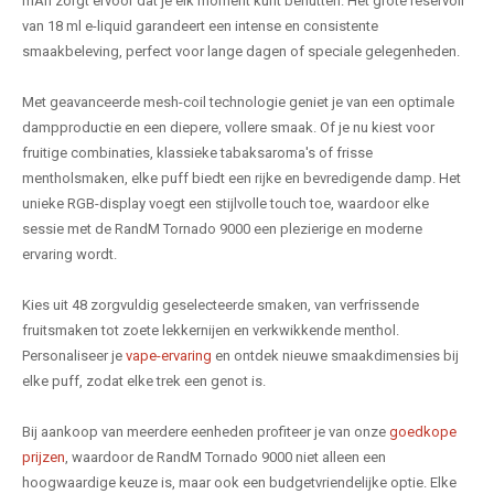
mAh zorgt ervoor dat je elk moment kunt benutten. Het grote reservoir
van 18 ml e-liquid garandeert een intense en consistente
smaakbeleving, perfect voor lange dagen of speciale gelegenheden.
Met geavanceerde mesh-coil technologie geniet je van een optimale
dampproductie en een diepere, vollere smaak. Of je nu kiest voor
fruitige combinaties, klassieke tabaksaroma's of frisse
mentholsmaken, elke puff biedt een rijke en bevredigende damp. Het
unieke RGB-display voegt een stijlvolle touch toe, waardoor elke
sessie met de RandM Tornado 9000 een plezierige en moderne
ervaring wordt.
Kies uit 48 zorgvuldig geselecteerde smaken, van verfrissende
fruitsmaken tot zoete lekkernijen en verkwikkende menthol.
Personaliseer je
vape-ervaring
en ontdek nieuwe smaakdimensies bij
elke puff, zodat elke trek een genot is.
Bij aankoop van meerdere eenheden profiteer je van onze
goedkope
prijzen
, waardoor de RandM Tornado 9000 niet alleen een
hoogwaardige keuze is, maar ook een budgetvriendelijke optie. Elke