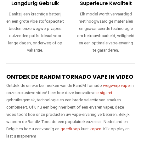
Langdurig Gebruik
Superieure Kwaliteit
Dankzij een krachtige batterij
Elk model wordt vervaardigd
en een grote vloeistofcapaciteit
met hoogwaardige materialen
bieden onze wegwerp vapes
en geavanceerde technologie
duizenden puffs. Ideaal voor
om betrouwbaarheid, veiligheid
lange dagen, onderweg of op
en een optimale vape-ervaring
vakantie.
te garanderen.
ONTDEK DE RANDM TORNADO VAPE IN VIDEO
Ontdek de unieke kenmerken van de RandM Tornado
wegwerp vape
in
onze exclusieve video! Leer hoe deze innovatieve
e-sigaret
gebruiksgemak, technologie en een brede selectie van smaken
combineert. Of u nu een beginner bent of een ervaren vaper, deze
video toont hoe onze producten uw vape-ervaring verbeteren. Bekijk
waarom de RandM Tornado een populaire keuze is in Nederland en
België en hoe u eenvoudig en
goedkoop
kunt
kopen
. Klik op play en
laat u inspireren!