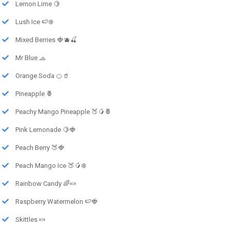
Lemon Lime 🍋
Lush Ice 🍉❄️
Mixed Berries 🍓🫐🍒
Mr Blue 🧢
Orange Soda 🍊🥤
Pineapple 🍍
Peachy Mango Pineapple 🍑🥭🍍
Pink Lemonade 🍋🍓
Peach Berry 🍑🍓
Peach Mango Ice 🍑🥭❄️
Rainbow Candy 🌈🍬
Raspberry Watermelon 🍉🍓
Skittles 🍬