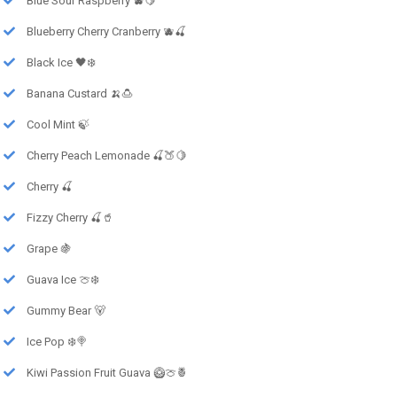
Blue Sour Raspberry 🫐🍋
Blueberry Cherry Cranberry 🫐🍒
Black Ice 🖤❄️
Banana Custard 🍌🍮
Cool Mint 🍃
Cherry Peach Lemonade 🍒🍑🍋
Cherry 🍒
Fizzy Cherry 🍒🥤
Grape 🍇
Guava Ice 🍈❄️
Gummy Bear 🐻
Ice Pop ❄️🍭
Kiwi Passion Fruit Guava 🥝🍈🍍