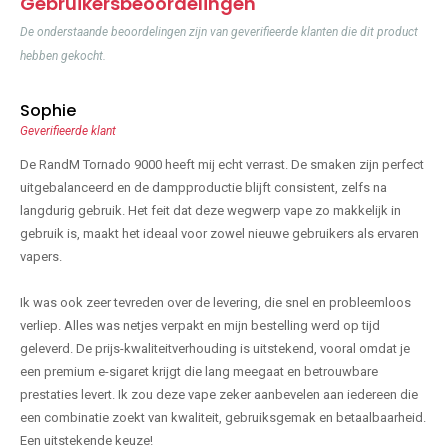
Gebruikersbeoordelingen
De onderstaande beoordelingen zijn van geverifieerde klanten die dit product
hebben gekocht.
Sophie
Geverifieerde klant
De RandM Tornado 9000 heeft mij echt verrast. De smaken zijn perfect
uitgebalanceerd en de dampproductie blijft consistent, zelfs na
langdurig gebruik. Het feit dat deze wegwerp vape zo makkelijk in
gebruik is, maakt het ideaal voor zowel nieuwe gebruikers als ervaren
vapers.
Ik was ook zeer tevreden over de levering, die snel en probleemloos
verliep. Alles was netjes verpakt en mijn bestelling werd op tijd
geleverd. De prijs-kwaliteitverhouding is uitstekend, vooral omdat je
een premium e-sigaret krijgt die lang meegaat en betrouwbare
prestaties levert. Ik zou deze vape zeker aanbevelen aan iedereen die
een combinatie zoekt van kwaliteit, gebruiksgemak en betaalbaarheid.
Een uitstekende keuze!