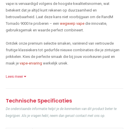
vape is vervaardigd volgens de hoogste kwaliteitsnormen, wat
betekent dat je altijd kunt rekenen op duurzaamheid en
betrouwbaarheid. Laat deze kans niet voorbijgaan om de RandM
Tornado 9000 te proberen – een
wegwerp vape
die innovatie,
gebruiksgemak en waarde perfect combineert.
Ontdek onze premium selectie smaken, variërend van vertrouwde
fruitige klassiekers tot gedurfde nieuwe combinaties die je zintuigen
prikkelen. Kies de perfecte smaak die bij jouw voorkeuren past en
maak je
vape-ervaring
werkelijk uniek.
Lees meer
Technische Specificaties
De onderstaande informatie helpt je de kenmerken van dit product beter te
begrijpen. Als je vragen hebt, neem dan gerust contact met ons op.