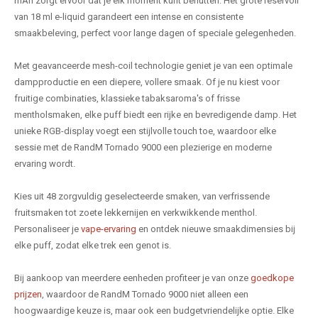
mAh zorgt ervoor dat je elk moment kunt benutten. Het grote reservoir
van 18 ml e-liquid garandeert een intense en consistente
smaakbeleving, perfect voor lange dagen of speciale gelegenheden.
Met geavanceerde mesh-coil technologie geniet je van een optimale
dampproductie en een diepere, vollere smaak. Of je nu kiest voor
fruitige combinaties, klassieke tabaksaroma's of frisse
mentholsmaken, elke puff biedt een rijke en bevredigende damp. Het
unieke RGB-display voegt een stijlvolle touch toe, waardoor elke
sessie met de RandM Tornado 9000 een plezierige en moderne
ervaring wordt.
Kies uit 48 zorgvuldig geselecteerde smaken, van verfrissende
fruitsmaken tot zoete lekkernijen en verkwikkende menthol.
Personaliseer je
vape-ervaring
en ontdek nieuwe smaakdimensies bij
elke puff, zodat elke trek een genot is.
Bij aankoop van meerdere eenheden profiteer je van onze
goedkope
prijzen
, waardoor de RandM Tornado 9000 niet alleen een
hoogwaardige keuze is, maar ook een budgetvriendelijke optie. Elke