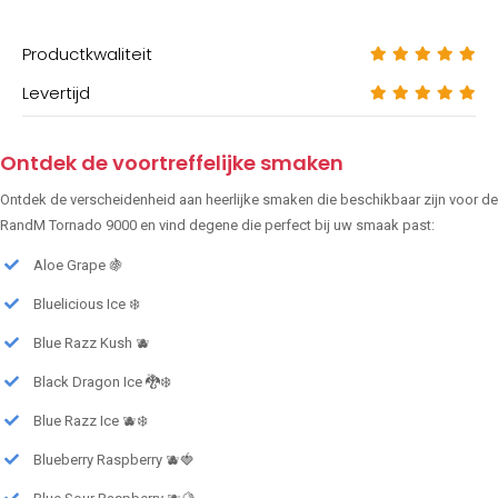
Productkwaliteit
Levertijd
Ontdek de voortreffelijke smaken
Ontdek de verscheidenheid aan heerlijke smaken die beschikbaar zijn voor de
RandM Tornado 9000 en vind degene die perfect bij uw smaak past:
Aloe Grape 🍇
Bluelicious Ice ❄️
Blue Razz Kush 🫐
Black Dragon Ice 🐉❄️
Blue Razz Ice 🫐❄️
Blueberry Raspberry 🫐🍓