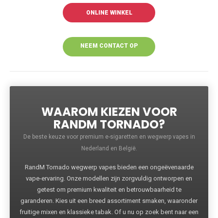
ONLINE WINKEL
NEEM CONTACT OP
VOOR MEER
INFORMATIE
WAAROM KIEZEN VOOR
RANDM TORNADO?
De beste keuze voor premium e-sigaretten en wegwerp vapes in
Nederland en België.
RandM Tornado wegwerp vapes bieden een ongeëvenaarde
vape-ervaring. Onze modellen zijn zorgvuldig ontworpen en
getest om premium kwaliteit en betrouwbaarheid te
garanderen. Kies uit een breed assortiment smaken, waaronder
fruitige mixen en klassieke tabak. Of u nu op zoek bent naar een