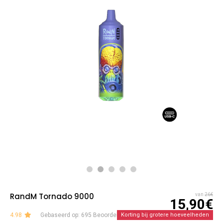
RandM Tornado 9000
van
26€
15,90€
4.98
Gebaseerd op: 695 Beoordelingen
Korting bij grotere hoeveelheden