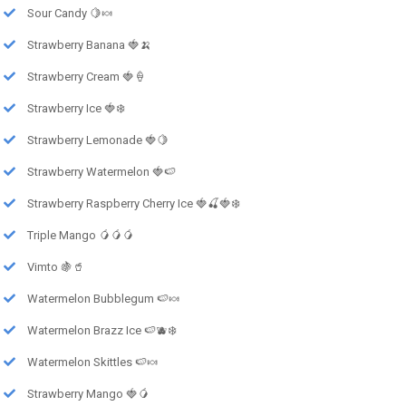
Sour Candy 🍋🍬
Strawberry Banana 🍓🍌
Strawberry Cream 🍓🍦
Strawberry Ice 🍓❄️
Strawberry Lemonade 🍓🍋
Strawberry Watermelon 🍓🍉
Strawberry Raspberry Cherry Ice 🍓🍒🍓❄️
Triple Mango 🥭🥭🥭
Vimto 🍇🥤
Watermelon Bubblegum 🍉🍬
Watermelon Brazz Ice 🍉🫐❄️
Watermelon Skittles 🍉🍬
Strawberry Mango 🍓🥭