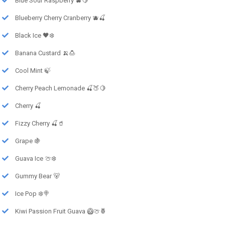
Blue Sour Raspberry 🫐🍋
Blueberry Cherry Cranberry 🫐🍒
Black Ice 🖤❄️
Banana Custard 🍌🍮
Cool Mint 🍃
Cherry Peach Lemonade 🍒🍑🍋
Cherry 🍒
Fizzy Cherry 🍒🥤
Grape 🍇
Guava Ice 🍈❄️
Gummy Bear 🐻
Ice Pop ❄️🍭
Kiwi Passion Fruit Guava 🥝🍈🍍