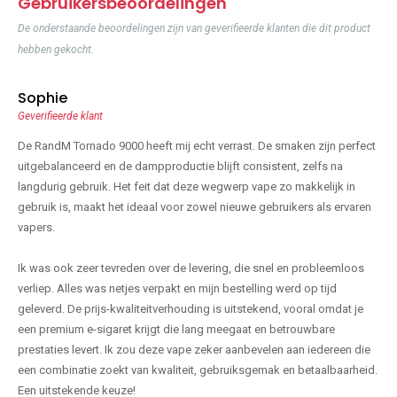
Gebruikersbeoordelingen
De onderstaande beoordelingen zijn van geverifieerde klanten die dit product
hebben gekocht.
Sophie
Geverifieerde klant
De RandM Tornado 9000 heeft mij echt verrast. De smaken zijn perfect
uitgebalanceerd en de dampproductie blijft consistent, zelfs na
langdurig gebruik. Het feit dat deze wegwerp vape zo makkelijk in
gebruik is, maakt het ideaal voor zowel nieuwe gebruikers als ervaren
vapers.
Ik was ook zeer tevreden over de levering, die snel en probleemloos
verliep. Alles was netjes verpakt en mijn bestelling werd op tijd
geleverd. De prijs-kwaliteitverhouding is uitstekend, vooral omdat je
een premium e-sigaret krijgt die lang meegaat en betrouwbare
prestaties levert. Ik zou deze vape zeker aanbevelen aan iedereen die
een combinatie zoekt van kwaliteit, gebruiksgemak en betaalbaarheid.
Een uitstekende keuze!