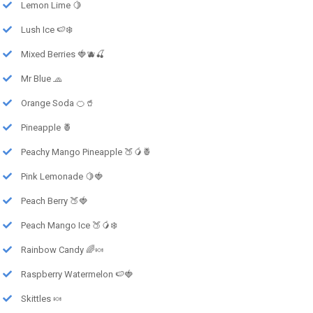
Lemon Lime 🍋
Lush Ice 🍉❄️
Mixed Berries 🍓🫐🍒
Mr Blue 🧢
Orange Soda 🍊🥤
Pineapple 🍍
Peachy Mango Pineapple 🍑🥭🍍
Pink Lemonade 🍋🍓
Peach Berry 🍑🍓
Peach Mango Ice 🍑🥭❄️
Rainbow Candy 🌈🍬
Raspberry Watermelon 🍉🍓
Skittles 🍬