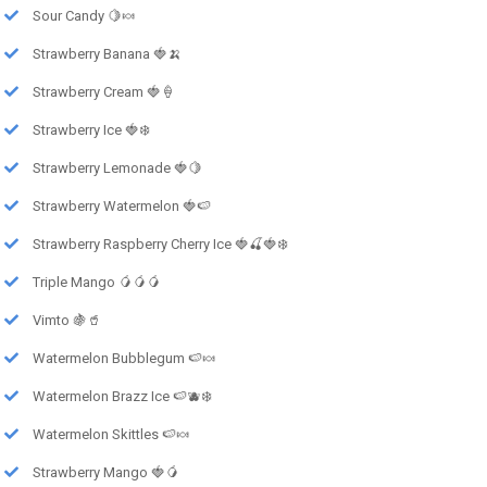
Sour Candy 🍋🍬
Strawberry Banana 🍓🍌
Strawberry Cream 🍓🍦
Strawberry Ice 🍓❄️
Strawberry Lemonade 🍓🍋
Strawberry Watermelon 🍓🍉
Strawberry Raspberry Cherry Ice 🍓🍒🍓❄️
Triple Mango 🥭🥭🥭
Vimto 🍇🥤
Watermelon Bubblegum 🍉🍬
Watermelon Brazz Ice 🍉🫐❄️
Watermelon Skittles 🍉🍬
Strawberry Mango 🍓🥭