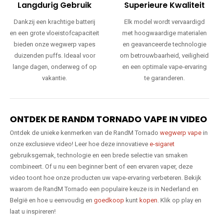
Langdurig Gebruik
Superieure Kwaliteit
Dankzij een krachtige batterij
Elk model wordt vervaardigd
en een grote vloeistofcapaciteit
met hoogwaardige materialen
bieden onze wegwerp vapes
en geavanceerde technologie
duizenden puffs. Ideaal voor
om betrouwbaarheid, veiligheid
lange dagen, onderweg of op
en een optimale vape-ervaring
vakantie.
te garanderen.
ONTDEK DE RANDM TORNADO VAPE IN VIDEO
Ontdek de unieke kenmerken van de RandM Tornado
wegwerp vape
in
onze exclusieve video! Leer hoe deze innovatieve
e-sigaret
gebruiksgemak, technologie en een brede selectie van smaken
combineert. Of u nu een beginner bent of een ervaren vaper, deze
video toont hoe onze producten uw vape-ervaring verbeteren. Bekijk
waarom de RandM Tornado een populaire keuze is in Nederland en
België en hoe u eenvoudig en
goedkoop
kunt
kopen
. Klik op play en
laat u inspireren!