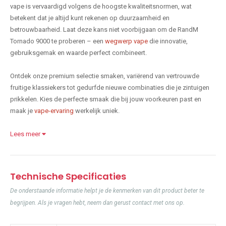
vape is vervaardigd volgens de hoogste kwaliteitsnormen, wat
betekent dat je altijd kunt rekenen op duurzaamheid en
betrouwbaarheid. Laat deze kans niet voorbijgaan om de RandM
Tornado 9000 te proberen – een
wegwerp vape
die innovatie,
gebruiksgemak en waarde perfect combineert.
Ontdek onze premium selectie smaken, variërend van vertrouwde
fruitige klassiekers tot gedurfde nieuwe combinaties die je zintuigen
prikkelen. Kies de perfecte smaak die bij jouw voorkeuren past en
maak je
vape-ervaring
werkelijk uniek.
Lees meer
Technische Specificaties
De onderstaande informatie helpt je de kenmerken van dit product beter te
begrijpen. Als je vragen hebt, neem dan gerust contact met ons op.