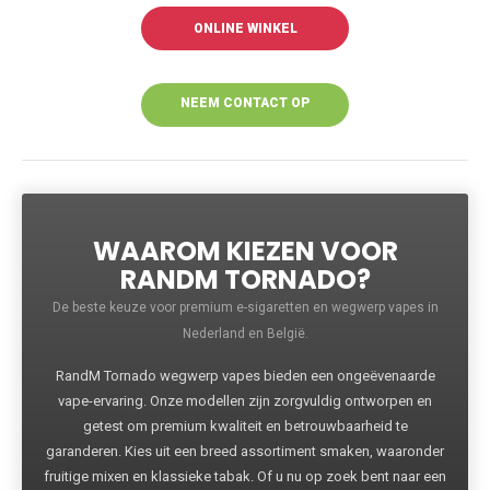
ONLINE WINKEL
NEEM CONTACT OP
VOOR MEER
INFORMATIE
WAAROM KIEZEN VOOR
RANDM TORNADO?
De beste keuze voor premium e-sigaretten en wegwerp vapes in
Nederland en België.
RandM Tornado wegwerp vapes bieden een ongeëvenaarde
vape-ervaring. Onze modellen zijn zorgvuldig ontworpen en
getest om premium kwaliteit en betrouwbaarheid te
garanderen. Kies uit een breed assortiment smaken, waaronder
fruitige mixen en klassieke tabak. Of u nu op zoek bent naar een