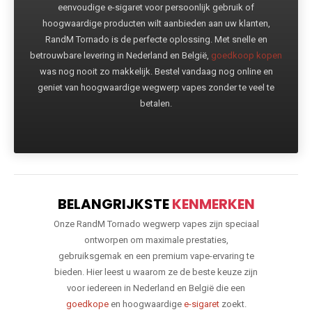
eenvoudige e-sigaret voor persoonlijk gebruik of
hoogwaardige producten wilt aanbieden aan uw klanten,
RandM Tornado is de perfecte oplossing. Met snelle en
betrouwbare levering in Nederland en België,
goedkoop kopen
was nog nooit zo makkelijk. Bestel vandaag nog online en
geniet van hoogwaardige wegwerp vapes zonder te veel te
betalen.
BELANGRIJKSTE
KENMERKEN
Onze RandM Tornado wegwerp vapes zijn speciaal
ontworpen om maximale prestaties,
gebruiksgemak en een premium vape-ervaring te
bieden. Hier leest u waarom ze de beste keuze zijn
voor iedereen in Nederland en België die een
goedkope
en hoogwaardige
e-sigaret
zoekt.