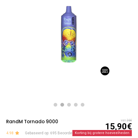
RandM Tornado 9000
van
26€
15,90€
4.98
Gebaseerd op: 695 Beoordelingen
Korting bij grotere hoeveelheden