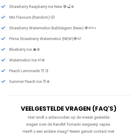
Strawberry Raspberry Ice New 🍓🍒❄️
Mix Flavours (Random) 🎲
Strawberry Watermelon Bubblegum (New) 🍓🍉🍬
Prime Strawberry Watermelon (NEW)🍓🍉
Blueberry Ice 🫐❄️
Watermelon Ice 🍉❄️
Peach Lemonade 🍑🍋
Summer Peach Ice 🍑❄️
VEELGESTELDE VRAGEN (FAQ'S)
Hier vindt u antwoorden op de meest gestelde
vragen over de RandM Tornado wegwerp vapes.
Heeft u een andere vraag? Neem gerust contact met