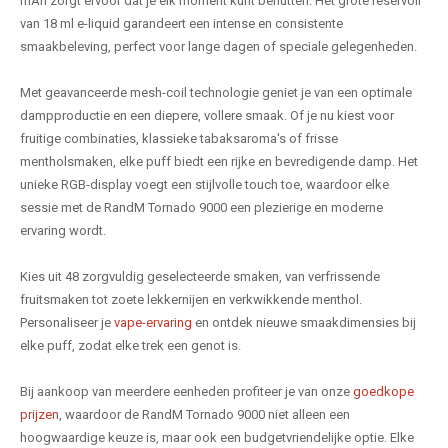
mAh zorgt ervoor dat je elk moment kunt benutten. Het grote reservoir
van 18 ml e-liquid garandeert een intense en consistente
smaakbeleving, perfect voor lange dagen of speciale gelegenheden.
Met geavanceerde mesh-coil technologie geniet je van een optimale
dampproductie en een diepere, vollere smaak. Of je nu kiest voor
fruitige combinaties, klassieke tabaksaroma's of frisse
mentholsmaken, elke puff biedt een rijke en bevredigende damp. Het
unieke RGB-display voegt een stijlvolle touch toe, waardoor elke
sessie met de RandM Tornado 9000 een plezierige en moderne
ervaring wordt.
Kies uit 48 zorgvuldig geselecteerde smaken, van verfrissende
fruitsmaken tot zoete lekkernijen en verkwikkende menthol.
Personaliseer je
vape-ervaring
en ontdek nieuwe smaakdimensies bij
elke puff, zodat elke trek een genot is.
Bij aankoop van meerdere eenheden profiteer je van onze
goedkope
prijzen
, waardoor de RandM Tornado 9000 niet alleen een
hoogwaardige keuze is, maar ook een budgetvriendelijke optie. Elke