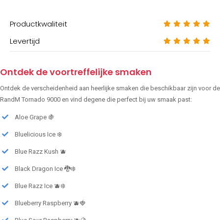
Productkwaliteit
Levertijd
Ontdek de voortreffelijke smaken
Ontdek de verscheidenheid aan heerlijke smaken die beschikbaar zijn voor de
RandM Tornado 9000 en vind degene die perfect bij uw smaak past:
Aloe Grape 🍇
Bluelicious Ice ❄️
Blue Razz Kush 🫐
Black Dragon Ice 🐉❄️
Blue Razz Ice 🫐❄️
Blueberry Raspberry 🫐🍓