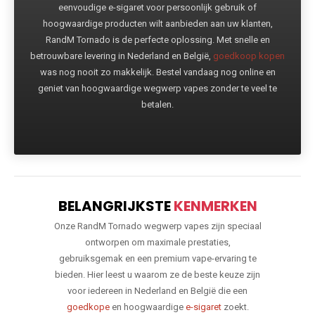
eenvoudige e-sigaret voor persoonlijk gebruik of
hoogwaardige producten wilt aanbieden aan uw klanten,
RandM Tornado is de perfecte oplossing. Met snelle en
betrouwbare levering in Nederland en België,
goedkoop kopen
was nog nooit zo makkelijk. Bestel vandaag nog online en
geniet van hoogwaardige wegwerp vapes zonder te veel te
betalen.
BELANGRIJKSTE
KENMERKEN
Onze RandM Tornado wegwerp vapes zijn speciaal
ontworpen om maximale prestaties,
gebruiksgemak en een premium vape-ervaring te
bieden. Hier leest u waarom ze de beste keuze zijn
voor iedereen in Nederland en België die een
goedkope
en hoogwaardige
e-sigaret
zoekt.