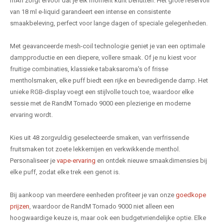
mAh zorgt ervoor dat je elk moment kunt benutten. Het grote reservoir
van 18 ml e-liquid garandeert een intense en consistente
smaakbeleving, perfect voor lange dagen of speciale gelegenheden.
Met geavanceerde mesh-coil technologie geniet je van een optimale
dampproductie en een diepere, vollere smaak. Of je nu kiest voor
fruitige combinaties, klassieke tabaksaroma's of frisse
mentholsmaken, elke puff biedt een rijke en bevredigende damp. Het
unieke RGB-display voegt een stijlvolle touch toe, waardoor elke
sessie met de RandM Tornado 9000 een plezierige en moderne
ervaring wordt.
Kies uit 48 zorgvuldig geselecteerde smaken, van verfrissende
fruitsmaken tot zoete lekkernijen en verkwikkende menthol.
Personaliseer je
vape-ervaring
en ontdek nieuwe smaakdimensies bij
elke puff, zodat elke trek een genot is.
Bij aankoop van meerdere eenheden profiteer je van onze
goedkope
prijzen
, waardoor de RandM Tornado 9000 niet alleen een
hoogwaardige keuze is, maar ook een budgetvriendelijke optie. Elke