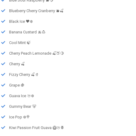
Blue Sour Raspberry 🫐🍋
Blueberry Cherry Cranberry 🫐🍒
Black Ice 🖤❄️
Banana Custard 🍌🍮
Cool Mint 🍃
Cherry Peach Lemonade 🍒🍑🍋
Cherry 🍒
Fizzy Cherry 🍒🥤
Grape 🍇
Guava Ice 🍈❄️
Gummy Bear 🐻
Ice Pop ❄️🍭
Kiwi Passion Fruit Guava 🥝🍈🍍