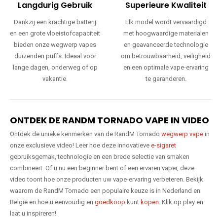
Langdurig Gebruik
Superieure Kwaliteit
Dankzij een krachtige batterij
Elk model wordt vervaardigd
en een grote vloeistofcapaciteit
met hoogwaardige materialen
bieden onze wegwerp vapes
en geavanceerde technologie
duizenden puffs. Ideaal voor
om betrouwbaarheid, veiligheid
lange dagen, onderweg of op
en een optimale vape-ervaring
vakantie.
te garanderen.
ONTDEK DE RANDM TORNADO VAPE IN VIDEO
Ontdek de unieke kenmerken van de RandM Tornado
wegwerp vape
in
onze exclusieve video! Leer hoe deze innovatieve
e-sigaret
gebruiksgemak, technologie en een brede selectie van smaken
combineert. Of u nu een beginner bent of een ervaren vaper, deze
video toont hoe onze producten uw vape-ervaring verbeteren. Bekijk
waarom de RandM Tornado een populaire keuze is in Nederland en
België en hoe u eenvoudig en
goedkoop
kunt
kopen
. Klik op play en
laat u inspireren!