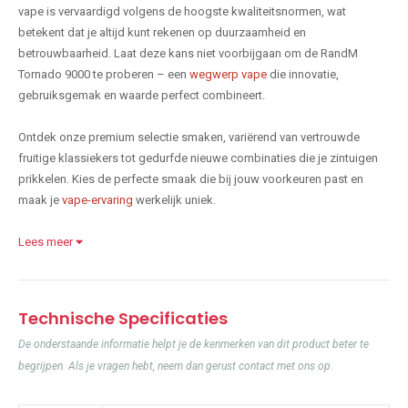
vape is vervaardigd volgens de hoogste kwaliteitsnormen, wat
betekent dat je altijd kunt rekenen op duurzaamheid en
betrouwbaarheid. Laat deze kans niet voorbijgaan om de RandM
Tornado 9000 te proberen – een
wegwerp vape
die innovatie,
gebruiksgemak en waarde perfect combineert.
Ontdek onze premium selectie smaken, variërend van vertrouwde
fruitige klassiekers tot gedurfde nieuwe combinaties die je zintuigen
prikkelen. Kies de perfecte smaak die bij jouw voorkeuren past en
maak je
vape-ervaring
werkelijk uniek.
Lees meer
Technische Specificaties
De onderstaande informatie helpt je de kenmerken van dit product beter te
begrijpen. Als je vragen hebt, neem dan gerust contact met ons op.