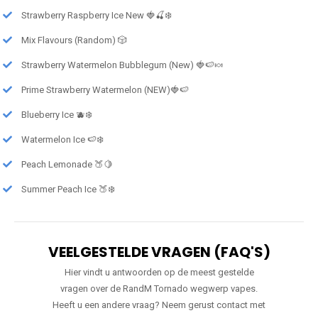
Strawberry Raspberry Ice New 🍓🍒❄️
Mix Flavours (Random) 🎲
Strawberry Watermelon Bubblegum (New) 🍓🍉🍬
Prime Strawberry Watermelon (NEW)🍓🍉
Blueberry Ice 🫐❄️
Watermelon Ice 🍉❄️
Peach Lemonade 🍑🍋
Summer Peach Ice 🍑❄️
VEELGESTELDE VRAGEN (FAQ'S)
Hier vindt u antwoorden op de meest gestelde
vragen over de RandM Tornado wegwerp vapes.
Heeft u een andere vraag? Neem gerust contact met