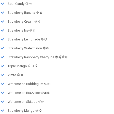
Sour Candy 🍋🍬
Strawberry Banana 🍓🍌
Strawberry Cream 🍓🍦
Strawberry Ice 🍓❄️
Strawberry Lemonade 🍓🍋
Strawberry Watermelon 🍓🍉
Strawberry Raspberry Cherry Ice 🍓🍒🍓❄️
Triple Mango 🥭🥭🥭
Vimto 🍇🥤
Watermelon Bubblegum 🍉🍬
Watermelon Brazz Ice 🍉🫐❄️
Watermelon Skittles 🍉🍬
Strawberry Mango 🍓🥭