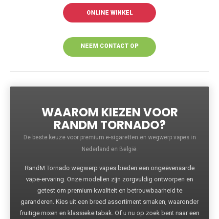
ONLINE WINKEL
NEEM CONTACT OP
VOOR MEER
INFORMATIE
WAAROM KIEZEN VOOR
RANDM TORNADO?
De beste keuze voor premium e-sigaretten en wegwerp vapes in
Nederland en België.
RandM Tornado wegwerp vapes bieden een ongeëvenaarde
vape-ervaring. Onze modellen zijn zorgvuldig ontworpen en
getest om premium kwaliteit en betrouwbaarheid te
garanderen. Kies uit een breed assortiment smaken, waaronder
fruitige mixen en klassieke tabak. Of u nu op zoek bent naar een