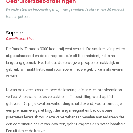
Gebruikersbeoordelingen
De onderstaande beoordelingen zijn van geverifieerde klanten die dit product
hebben gekocht.
Sophie
Geverifieerde klant
De RandM Tornado 9000 heeft mij echt verrast. De smaken zijn perfect
uitgebalanceerd en de dampproductie blijft consistent, zelfs na
langdurig gebruik. Het feit dat deze wegwerp vape zo makkelijk in
gebruik is, maakt het ideaal voor zowel nieuwe gebruikers als ervaren
vapers.
Ik was ook zeer tevreden over de levering, die snel en probleemloos
verliep. Alles was netjes verpakt en mijn bestelling werd op tijd
geleverd. De prijs-kwaliteitverhouding is uitstekend, vooral omdat je
een premium e-sigaret krijgt die lang meegaat en betrouwbare
prestaties levert. Ik zou deze vape zeker aanbevelen aan iedereen die
een combinatie zoekt van kwaliteit, gebruiksgemak en betaalbaarheid.
Een uitstekende keuze!