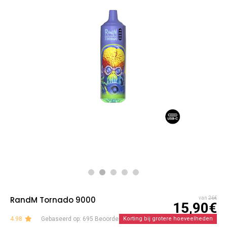
RandM Tornado 9000
van
26€
15,90€
4.98
Gebaseerd op: 695 Beoordelingen
Korting bij grotere hoeveelheden