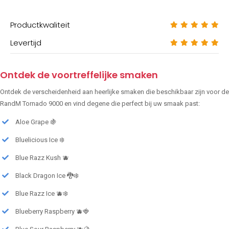
Productkwaliteit
Levertijd
Ontdek de voortreffelijke smaken
Ontdek de verscheidenheid aan heerlijke smaken die beschikbaar zijn voor de
RandM Tornado 9000 en vind degene die perfect bij uw smaak past:
Aloe Grape 🍇
Bluelicious Ice ❄️
Blue Razz Kush 🫐
Black Dragon Ice 🐉❄️
Blue Razz Ice 🫐❄️
Blueberry Raspberry 🫐🍓