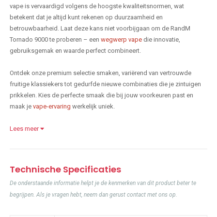
vape is vervaardigd volgens de hoogste kwaliteitsnormen, wat
betekent dat je altijd kunt rekenen op duurzaamheid en
betrouwbaarheid. Laat deze kans niet voorbijgaan om de RandM
Tornado 9000 te proberen – een
wegwerp vape
die innovatie,
gebruiksgemak en waarde perfect combineert.
Ontdek onze premium selectie smaken, variërend van vertrouwde
fruitige klassiekers tot gedurfde nieuwe combinaties die je zintuigen
prikkelen. Kies de perfecte smaak die bij jouw voorkeuren past en
maak je
vape-ervaring
werkelijk uniek.
Lees meer
Technische Specificaties
De onderstaande informatie helpt je de kenmerken van dit product beter te
begrijpen. Als je vragen hebt, neem dan gerust contact met ons op.