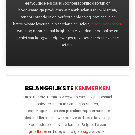
eenvoudige e-sigaret voor persoonlijk gebruik of
hoogwaardige producten wilt aanbieden aan uw klanten,
RandM Tornado is de perfecte oplossing. Met snelle en
betrouwbare levering in Nederland en België,
goedkoop kopen
was nog nooit zo makkelijk. Bestel vandaag nog online en
geniet van hoogwaardige wegwerp vapes zonder te veel te
betalen.
BELANGRIJKSTE
KENMERKEN
Onze RandM Tornado wegwerp vapes zijn speciaal
ontworpen om maximale prestaties,
gebruiksgemak en een premium vape-ervaring te
bieden. Hier leest u waarom ze de beste keuze zijn
voor iedereen in Nederland en België die een
goedkope
en hoogwaardige
e-sigaret
zoekt.