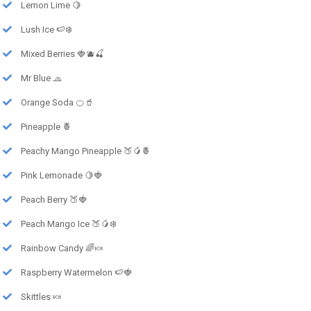
Lemon Lime 🍋
Lush Ice 🍉❄️
Mixed Berries 🍓🫐🍒
Mr Blue 🧢
Orange Soda 🍊🥤
Pineapple 🍍
Peachy Mango Pineapple 🍑🥭🍍
Pink Lemonade 🍋🍓
Peach Berry 🍑🍓
Peach Mango Ice 🍑🥭❄️
Rainbow Candy 🌈🍬
Raspberry Watermelon 🍉🍓
Skittles 🍬