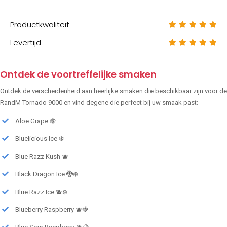
Productkwaliteit
Levertijd
Ontdek de voortreffelijke smaken
Ontdek de verscheidenheid aan heerlijke smaken die beschikbaar zijn voor de
RandM Tornado 9000 en vind degene die perfect bij uw smaak past:
Aloe Grape 🍇
Bluelicious Ice ❄️
Blue Razz Kush 🫐
Black Dragon Ice 🐉❄️
Blue Razz Ice 🫐❄️
Blueberry Raspberry 🫐🍓