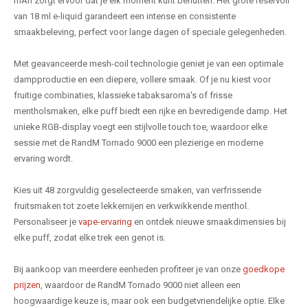
mAh zorgt ervoor dat je elk moment kunt benutten. Het grote reservoir
van 18 ml e-liquid garandeert een intense en consistente
smaakbeleving, perfect voor lange dagen of speciale gelegenheden.
Met geavanceerde mesh-coil technologie geniet je van een optimale
dampproductie en een diepere, vollere smaak. Of je nu kiest voor
fruitige combinaties, klassieke tabaksaroma's of frisse
mentholsmaken, elke puff biedt een rijke en bevredigende damp. Het
unieke RGB-display voegt een stijlvolle touch toe, waardoor elke
sessie met de RandM Tornado 9000 een plezierige en moderne
ervaring wordt.
Kies uit 48 zorgvuldig geselecteerde smaken, van verfrissende
fruitsmaken tot zoete lekkernijen en verkwikkende menthol.
Personaliseer je
vape-ervaring
en ontdek nieuwe smaakdimensies bij
elke puff, zodat elke trek een genot is.
Bij aankoop van meerdere eenheden profiteer je van onze
goedkope
prijzen
, waardoor de RandM Tornado 9000 niet alleen een
hoogwaardige keuze is, maar ook een budgetvriendelijke optie. Elke