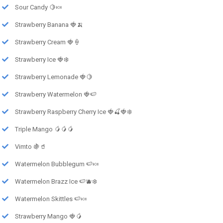
Sour Candy 🍋🍬
Strawberry Banana 🍓🍌
Strawberry Cream 🍓🍦
Strawberry Ice 🍓❄️
Strawberry Lemonade 🍓🍋
Strawberry Watermelon 🍓🍉
Strawberry Raspberry Cherry Ice 🍓🍒🍓❄️
Triple Mango 🥭🥭🥭
Vimto 🍇🥤
Watermelon Bubblegum 🍉🍬
Watermelon Brazz Ice 🍉🫐❄️
Watermelon Skittles 🍉🍬
Strawberry Mango 🍓🥭