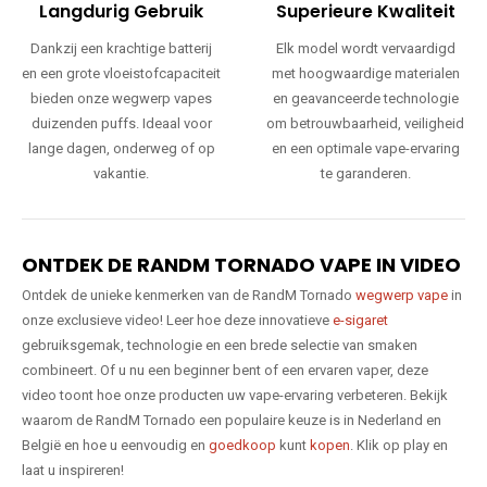
Langdurig Gebruik
Superieure Kwaliteit
Dankzij een krachtige batterij
Elk model wordt vervaardigd
en een grote vloeistofcapaciteit
met hoogwaardige materialen
bieden onze wegwerp vapes
en geavanceerde technologie
duizenden puffs. Ideaal voor
om betrouwbaarheid, veiligheid
lange dagen, onderweg of op
en een optimale vape-ervaring
vakantie.
te garanderen.
ONTDEK DE RANDM TORNADO VAPE IN VIDEO
Ontdek de unieke kenmerken van de RandM Tornado
wegwerp vape
in
onze exclusieve video! Leer hoe deze innovatieve
e-sigaret
gebruiksgemak, technologie en een brede selectie van smaken
combineert. Of u nu een beginner bent of een ervaren vaper, deze
video toont hoe onze producten uw vape-ervaring verbeteren. Bekijk
waarom de RandM Tornado een populaire keuze is in Nederland en
België en hoe u eenvoudig en
goedkoop
kunt
kopen
. Klik op play en
laat u inspireren!