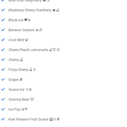
Blue Sour Raspberry 🫐🍋
Blueberry Cherry Cranberry 🫐🍒
Black Ice 🖤❄️
Banana Custard 🍌🍮
Cool Mint 🍃
Cherry Peach Lemonade 🍒🍑🍋
Cherry 🍒
Fizzy Cherry 🍒🥤
Grape 🍇
Guava Ice 🍈❄️
Gummy Bear 🐻
Ice Pop ❄️🍭
Kiwi Passion Fruit Guava 🥝🍈🍍