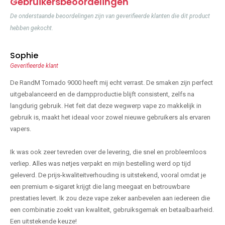
Gebruikersbeoordelingen
De onderstaande beoordelingen zijn van geverifieerde klanten die dit product
hebben gekocht.
Sophie
Geverifieerde klant
De RandM Tornado 9000 heeft mij echt verrast. De smaken zijn perfect
uitgebalanceerd en de dampproductie blijft consistent, zelfs na
langdurig gebruik. Het feit dat deze wegwerp vape zo makkelijk in
gebruik is, maakt het ideaal voor zowel nieuwe gebruikers als ervaren
vapers.
Ik was ook zeer tevreden over de levering, die snel en probleemloos
verliep. Alles was netjes verpakt en mijn bestelling werd op tijd
geleverd. De prijs-kwaliteitverhouding is uitstekend, vooral omdat je
een premium e-sigaret krijgt die lang meegaat en betrouwbare
prestaties levert. Ik zou deze vape zeker aanbevelen aan iedereen die
een combinatie zoekt van kwaliteit, gebruiksgemak en betaalbaarheid.
Een uitstekende keuze!