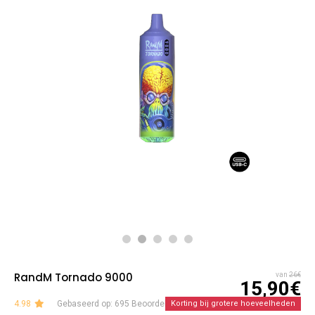
RandM Tornado 9000
van
26€
15,90€
4.98
Gebaseerd op: 695 Beoordelingen
Korting bij grotere hoeveelheden