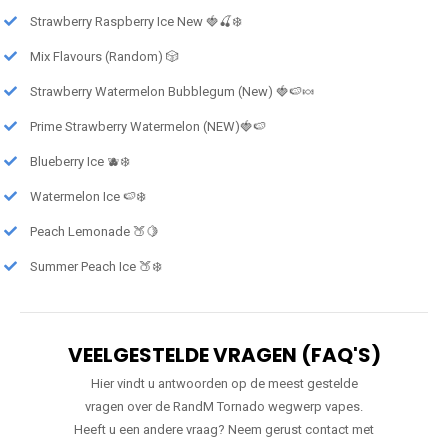
Strawberry Raspberry Ice New 🍓🍒❄️
Mix Flavours (Random) 🎲
Strawberry Watermelon Bubblegum (New) 🍓🍉🍬
Prime Strawberry Watermelon (NEW)🍓🍉
Blueberry Ice 🫐❄️
Watermelon Ice 🍉❄️
Peach Lemonade 🍑🍋
Summer Peach Ice 🍑❄️
VEELGESTELDE VRAGEN (FAQ'S)
Hier vindt u antwoorden op de meest gestelde
vragen over de RandM Tornado wegwerp vapes.
Heeft u een andere vraag? Neem gerust contact met