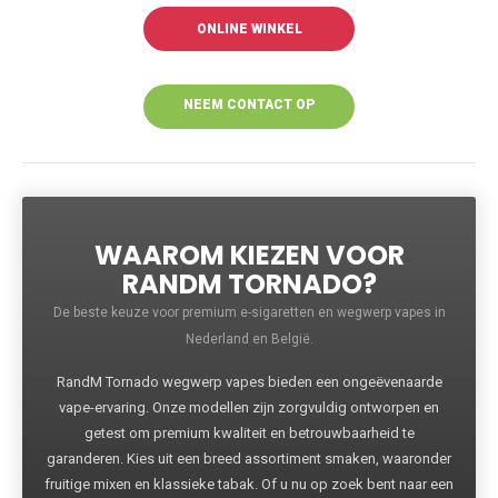
ONLINE WINKEL
NEEM CONTACT OP
VOOR MEER
INFORMATIE
WAAROM KIEZEN VOOR
RANDM TORNADO?
De beste keuze voor premium e-sigaretten en wegwerp vapes in
Nederland en België.
RandM Tornado wegwerp vapes bieden een ongeëvenaarde
vape-ervaring. Onze modellen zijn zorgvuldig ontworpen en
getest om premium kwaliteit en betrouwbaarheid te
garanderen. Kies uit een breed assortiment smaken, waaronder
fruitige mixen en klassieke tabak. Of u nu op zoek bent naar een