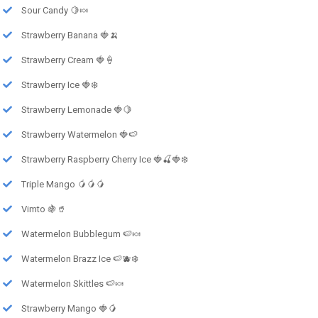
Sour Candy 🍋🍬
Strawberry Banana 🍓🍌
Strawberry Cream 🍓🍦
Strawberry Ice 🍓❄️
Strawberry Lemonade 🍓🍋
Strawberry Watermelon 🍓🍉
Strawberry Raspberry Cherry Ice 🍓🍒🍓❄️
Triple Mango 🥭🥭🥭
Vimto 🍇🥤
Watermelon Bubblegum 🍉🍬
Watermelon Brazz Ice 🍉🫐❄️
Watermelon Skittles 🍉🍬
Strawberry Mango 🍓🥭