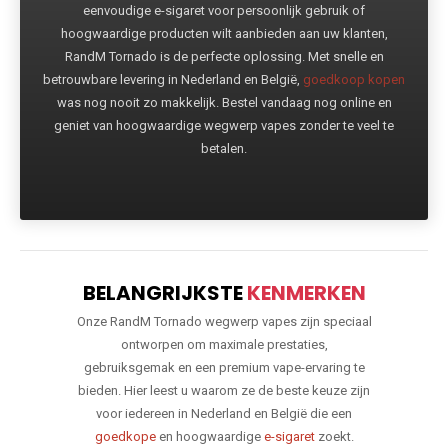
eenvoudige e-sigaret voor persoonlijk gebruik of
hoogwaardige producten wilt aanbieden aan uw klanten,
RandM Tornado is de perfecte oplossing. Met snelle en
betrouwbare levering in Nederland en België,
goedkoop kopen
was nog nooit zo makkelijk. Bestel vandaag nog online en
geniet van hoogwaardige wegwerp vapes zonder te veel te
betalen.
BELANGRIJKSTE
KENMERKEN
Onze RandM Tornado wegwerp vapes zijn speciaal
ontworpen om maximale prestaties,
gebruiksgemak en een premium vape-ervaring te
bieden. Hier leest u waarom ze de beste keuze zijn
voor iedereen in Nederland en België die een
goedkope
en hoogwaardige
e-sigaret
zoekt.