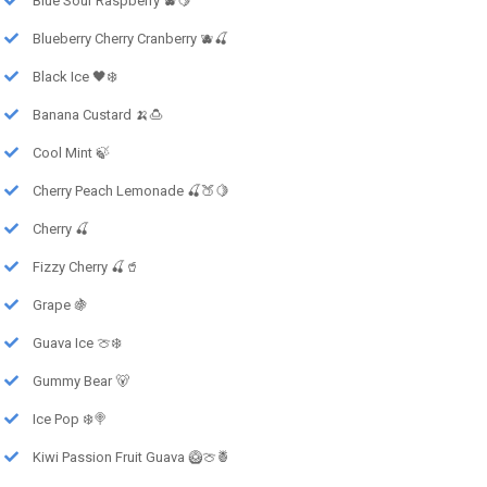
Blue Sour Raspberry 🫐🍋
Blueberry Cherry Cranberry 🫐🍒
Black Ice 🖤❄️
Banana Custard 🍌🍮
Cool Mint 🍃
Cherry Peach Lemonade 🍒🍑🍋
Cherry 🍒
Fizzy Cherry 🍒🥤
Grape 🍇
Guava Ice 🍈❄️
Gummy Bear 🐻
Ice Pop ❄️🍭
Kiwi Passion Fruit Guava 🥝🍈🍍