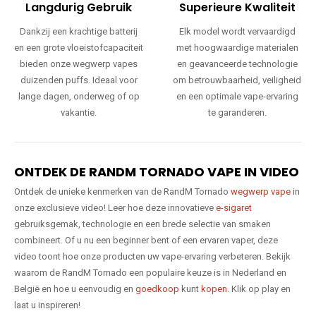
Langdurig Gebruik
Superieure Kwaliteit
Dankzij een krachtige batterij
Elk model wordt vervaardigd
en een grote vloeistofcapaciteit
met hoogwaardige materialen
bieden onze wegwerp vapes
en geavanceerde technologie
duizenden puffs. Ideaal voor
om betrouwbaarheid, veiligheid
lange dagen, onderweg of op
en een optimale vape-ervaring
vakantie.
te garanderen.
ONTDEK DE RANDM TORNADO VAPE IN VIDEO
Ontdek de unieke kenmerken van de RandM Tornado
wegwerp vape
in
onze exclusieve video! Leer hoe deze innovatieve
e-sigaret
gebruiksgemak, technologie en een brede selectie van smaken
combineert. Of u nu een beginner bent of een ervaren vaper, deze
video toont hoe onze producten uw vape-ervaring verbeteren. Bekijk
waarom de RandM Tornado een populaire keuze is in Nederland en
België en hoe u eenvoudig en
goedkoop
kunt
kopen
. Klik op play en
laat u inspireren!