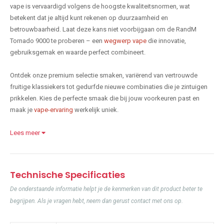
vape is vervaardigd volgens de hoogste kwaliteitsnormen, wat
betekent dat je altijd kunt rekenen op duurzaamheid en
betrouwbaarheid. Laat deze kans niet voorbijgaan om de RandM
Tornado 9000 te proberen – een
wegwerp vape
die innovatie,
gebruiksgemak en waarde perfect combineert.
Ontdek onze premium selectie smaken, variërend van vertrouwde
fruitige klassiekers tot gedurfde nieuwe combinaties die je zintuigen
prikkelen. Kies de perfecte smaak die bij jouw voorkeuren past en
maak je
vape-ervaring
werkelijk uniek.
Lees meer
Technische Specificaties
De onderstaande informatie helpt je de kenmerken van dit product beter te
begrijpen. Als je vragen hebt, neem dan gerust contact met ons op.