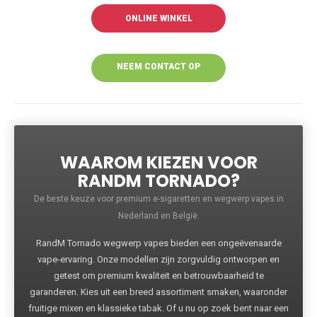
ONLINE WINKEL
NEEM CONTACT OP
VOOR MEER
INFORMATIE
WAAROM KIEZEN VOOR
RANDM TORNADO?
De beste keuze voor premium e-sigaretten en wegwerp vapes in
Nederland en België.
RandM Tornado wegwerp vapes bieden een ongeëvenaarde
vape-ervaring. Onze modellen zijn zorgvuldig ontworpen en
getest om premium kwaliteit en betrouwbaarheid te
garanderen. Kies uit een breed assortiment smaken, waaronder
fruitige mixen en klassieke tabak. Of u nu op zoek bent naar een