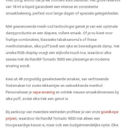
mAh zorgt ervoor dat je elk moment kunt benutten. Het grote reservoir
van 18 ml e-liquid garandeert een intense en consistente
smaakbeleving, perfect voor lange dagen of speciale gelegenheden.
Met geavanceerde mesh-coil technologie geniet je van een optimale
dampproductie en een diepere, vollere smaak. Of je nu kiest voor
fruitige combinaties, klassieke tabaksaroma's of frisse
mentholsmaken, elke puff biedt een rijke en bevredigende damp. Het
unieke RGB-display voegt een stijlvolle touch toe, waardoor elke
sessie met de RandM Tornado 9000 een plezierige en moderne
ervaring wordt.
Kies uit 48 zorgvuldig geselecteerde smaken, van verfrissende
fruitsmaken tot zoete lekkernijen en verkwikkende menthol.
Personaliseer je
vape-ervaring
en ontdek nieuwe smaakdimensies bij
elke puff, zodat elke trek een genot is.
Bij aankoop van meerdere eenheden profiteer je van onze
goedkope
prijzen
, waardoor de RandM Tornado 9000 niet alleen een
hoogwaardige keuze is, maar ook een budgetvriendelijke optie. Elke