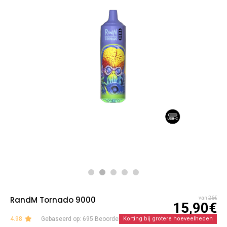
RandM Tornado 9000
van
26€
15,90€
4.98
Gebaseerd op: 695 Beoordelingen
Korting bij grotere hoeveelheden