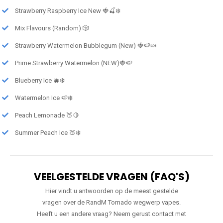
Strawberry Raspberry Ice New 🍓🍒❄️
Mix Flavours (Random) 🎲
Strawberry Watermelon Bubblegum (New) 🍓🍉🍬
Prime Strawberry Watermelon (NEW)🍓🍉
Blueberry Ice 🫐❄️
Watermelon Ice 🍉❄️
Peach Lemonade 🍑🍋
Summer Peach Ice 🍑❄️
VEELGESTELDE VRAGEN (FAQ'S)
Hier vindt u antwoorden op de meest gestelde
vragen over de RandM Tornado wegwerp vapes.
Heeft u een andere vraag? Neem gerust contact met