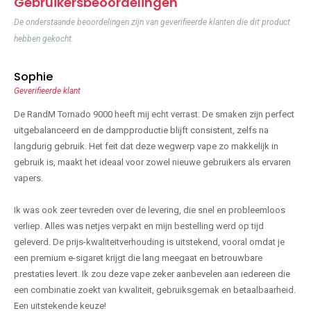
Gebruikersbeoordelingen
De onderstaande beoordelingen zijn van geverifieerde klanten die dit product
hebben gekocht.
Sophie
Geverifieerde klant
De RandM Tornado 9000 heeft mij echt verrast. De smaken zijn perfect
uitgebalanceerd en de dampproductie blijft consistent, zelfs na
langdurig gebruik. Het feit dat deze wegwerp vape zo makkelijk in
gebruik is, maakt het ideaal voor zowel nieuwe gebruikers als ervaren
vapers.
Ik was ook zeer tevreden over de levering, die snel en probleemloos
verliep. Alles was netjes verpakt en mijn bestelling werd op tijd
geleverd. De prijs-kwaliteitverhouding is uitstekend, vooral omdat je
een premium e-sigaret krijgt die lang meegaat en betrouwbare
prestaties levert. Ik zou deze vape zeker aanbevelen aan iedereen die
een combinatie zoekt van kwaliteit, gebruiksgemak en betaalbaarheid.
Een uitstekende keuze!