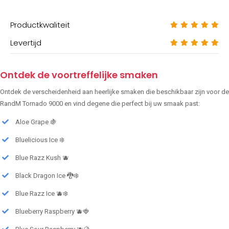
Productkwaliteit
Levertijd
Ontdek de voortreffelijke smaken
Ontdek de verscheidenheid aan heerlijke smaken die beschikbaar zijn voor de
RandM Tornado 9000 en vind degene die perfect bij uw smaak past:
Aloe Grape 🍇
Bluelicious Ice ❄️
Blue Razz Kush 🫐
Black Dragon Ice 🐉❄️
Blue Razz Ice 🫐❄️
Blueberry Raspberry 🫐🍓