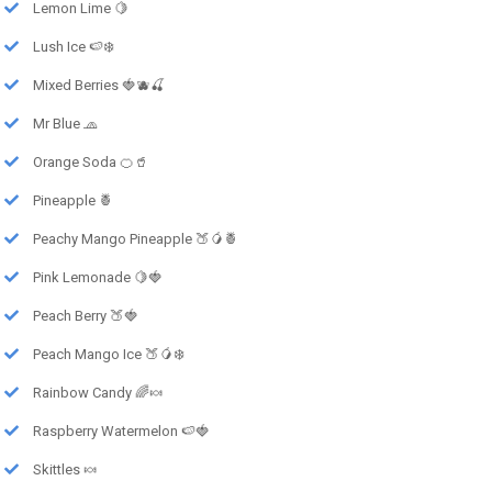
Lemon Lime 🍋
Lush Ice 🍉❄️
Mixed Berries 🍓🫐🍒
Mr Blue 🧢
Orange Soda 🍊🥤
Pineapple 🍍
Peachy Mango Pineapple 🍑🥭🍍
Pink Lemonade 🍋🍓
Peach Berry 🍑🍓
Peach Mango Ice 🍑🥭❄️
Rainbow Candy 🌈🍬
Raspberry Watermelon 🍉🍓
Skittles 🍬