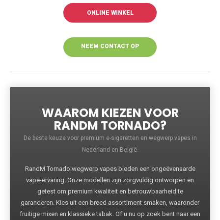
ONLINE WINKEL
NEEM CONTACT OP
VOOR MEER
INFORMATIE
WAAROM KIEZEN VOOR
RANDM TORNADO?
De beste keuze voor premium e-sigaretten en wegwerp vapes in
Nederland en België.
RandM Tornado wegwerp vapes bieden een ongeëvenaarde
vape-ervaring. Onze modellen zijn zorgvuldig ontworpen en
getest om premium kwaliteit en betrouwbaarheid te
garanderen. Kies uit een breed assortiment smaken, waaronder
fruitige mixen en klassieke tabak. Of u nu op zoek bent naar een