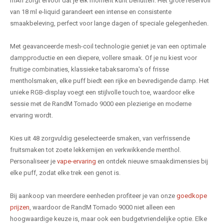
mAh zorgt ervoor dat je elk moment kunt benutten. Het grote reservoir
van 18 ml e-liquid garandeert een intense en consistente
smaakbeleving, perfect voor lange dagen of speciale gelegenheden.
Met geavanceerde mesh-coil technologie geniet je van een optimale
dampproductie en een diepere, vollere smaak. Of je nu kiest voor
fruitige combinaties, klassieke tabaksaroma's of frisse
mentholsmaken, elke puff biedt een rijke en bevredigende damp. Het
unieke RGB-display voegt een stijlvolle touch toe, waardoor elke
sessie met de RandM Tornado 9000 een plezierige en moderne
ervaring wordt.
Kies uit 48 zorgvuldig geselecteerde smaken, van verfrissende
fruitsmaken tot zoete lekkernijen en verkwikkende menthol.
Personaliseer je
vape-ervaring
en ontdek nieuwe smaakdimensies bij
elke puff, zodat elke trek een genot is.
Bij aankoop van meerdere eenheden profiteer je van onze
goedkope
prijzen
, waardoor de RandM Tornado 9000 niet alleen een
hoogwaardige keuze is, maar ook een budgetvriendelijke optie. Elke