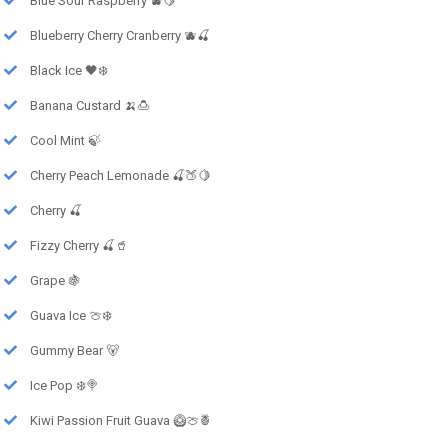
Blue Sour Raspberry 🫐🍋
Blueberry Cherry Cranberry 🫐🍒
Black Ice 🖤❄️
Banana Custard 🍌🍮
Cool Mint 🍃
Cherry Peach Lemonade 🍒🍑🍋
Cherry 🍒
Fizzy Cherry 🍒🥤
Grape 🍇
Guava Ice 🍈❄️
Gummy Bear 🐻
Ice Pop ❄️🍭
Kiwi Passion Fruit Guava 🥝🍈🍍