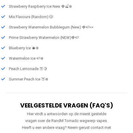
Strawberry Raspberry Ice New 🍓🍒❄️
Mix Flavours (Random) 🎲
Strawberry Watermelon Bubblegum (New) 🍓🍉🍬
Prime Strawberry Watermelon (NEW)🍓🍉
Blueberry Ice 🫐❄️
Watermelon Ice 🍉❄️
Peach Lemonade 🍑🍋
Summer Peach Ice 🍑❄️
VEELGESTELDE VRAGEN (FAQ'S)
Hier vindt u antwoorden op de meest gestelde
vragen over de RandM Tornado wegwerp vapes.
Heeft u een andere vraag? Neem gerust contact met