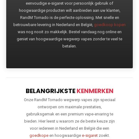
eenvoudige e-sigaret voor persoonlijk gebruik of
hoogwaardige producten wilt aanbieden aan uw klanten,
RandM Tornado is de perfecte oplossing. Met snelle en
betrouwbare levering in Nederland en België,
goedkoop kopen
was nog nooit zo makkelijk. Bestel vandaag nog online en
geniet van hoogwaardige wegwerp vapes zonder te veel te
betalen.
BELANGRIJKSTE
KENMERKEN
Onze RandM Tornado wegwerp vapes zijn speciaal
ontworpen om maximale prestaties,
gebruiksgemak en een premium vape-ervaring te
bieden. Hier leest u waarom ze de beste keuze zijn
voor iedereen in Nederland en België die een
goedkope
en hoogwaardige
e-sigaret
zoekt.