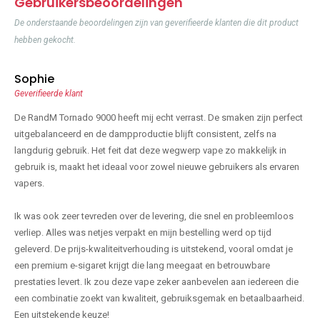
Gebruikersbeoordelingen
De onderstaande beoordelingen zijn van geverifieerde klanten die dit product
hebben gekocht.
Sophie
Geverifieerde klant
De RandM Tornado 9000 heeft mij echt verrast. De smaken zijn perfect
uitgebalanceerd en de dampproductie blijft consistent, zelfs na
langdurig gebruik. Het feit dat deze wegwerp vape zo makkelijk in
gebruik is, maakt het ideaal voor zowel nieuwe gebruikers als ervaren
vapers.
Ik was ook zeer tevreden over de levering, die snel en probleemloos
verliep. Alles was netjes verpakt en mijn bestelling werd op tijd
geleverd. De prijs-kwaliteitverhouding is uitstekend, vooral omdat je
een premium e-sigaret krijgt die lang meegaat en betrouwbare
prestaties levert. Ik zou deze vape zeker aanbevelen aan iedereen die
een combinatie zoekt van kwaliteit, gebruiksgemak en betaalbaarheid.
Een uitstekende keuze!