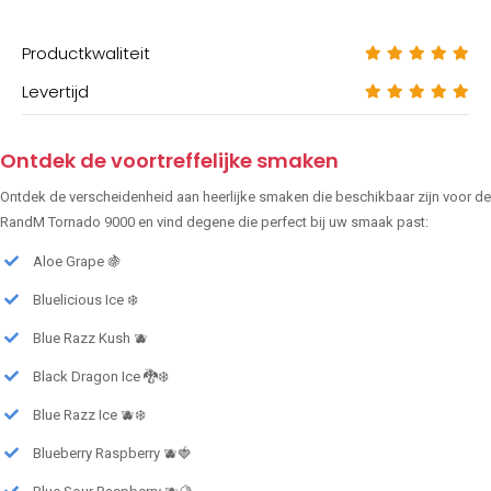
Productkwaliteit
Levertijd
Ontdek de voortreffelijke smaken
Ontdek de verscheidenheid aan heerlijke smaken die beschikbaar zijn voor de
RandM Tornado 9000 en vind degene die perfect bij uw smaak past:
Aloe Grape 🍇
Bluelicious Ice ❄️
Blue Razz Kush 🫐
Black Dragon Ice 🐉❄️
Blue Razz Ice 🫐❄️
Blueberry Raspberry 🫐🍓