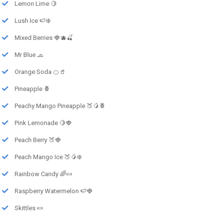
Lemon Lime 🍋
Lush Ice 🍉❄️
Mixed Berries 🍓🫐🍒
Mr Blue 🧢
Orange Soda 🍊🥤
Pineapple 🍍
Peachy Mango Pineapple 🍑🥭🍍
Pink Lemonade 🍋🍓
Peach Berry 🍑🍓
Peach Mango Ice 🍑🥭❄️
Rainbow Candy 🌈🍬
Raspberry Watermelon 🍉🍓
Skittles 🍬