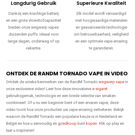
Langdurig Gebruik
Superieure Kwaliteit
Dankzij een krachtige batterij
Elk model wordt vervaardigd
en een grote vloeistofcapaciteit
met hoogwaardige materialen
bieden onze wegwerp vapes
en geavanceerde technologie
duizenden puffs. Ideaal voor
om betrouwbaarheid, veiligheid
lange dagen, onderweg of op
en een optimale vape-ervaring
vakantie.
te garanderen.
ONTDEK DE RANDM TORNADO VAPE IN VIDEO
Ontdek de unieke kenmerken van de RandM Tornado
wegwerp vape
in
onze exclusieve video! Leer hoe deze innovatieve
e-sigaret
gebruiksgemak, technologie en een brede selectie van smaken
combineert. Of u nu een beginner bent of een ervaren vaper, deze
video toont hoe onze producten uw vape-ervaring verbeteren. Bekijk
waarom de RandM Tornado een populaire keuze is in Nederland en
België en hoe u eenvoudig en
goedkoop
kunt
kopen
. Klik op play en
laat u inspireren!