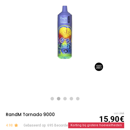
RandM Tornado 9000
van
26€
15,90€
4.98
Gebaseerd op: 695 Beoordelingen
Korting bij grotere hoeveelheden