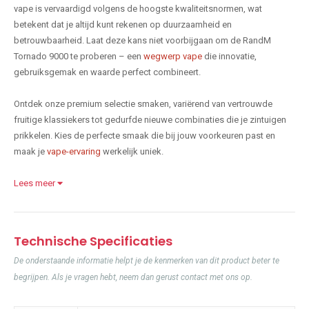
vape is vervaardigd volgens de hoogste kwaliteitsnormen, wat
betekent dat je altijd kunt rekenen op duurzaamheid en
betrouwbaarheid. Laat deze kans niet voorbijgaan om de RandM
Tornado 9000 te proberen – een
wegwerp vape
die innovatie,
gebruiksgemak en waarde perfect combineert.
Ontdek onze premium selectie smaken, variërend van vertrouwde
fruitige klassiekers tot gedurfde nieuwe combinaties die je zintuigen
prikkelen. Kies de perfecte smaak die bij jouw voorkeuren past en
maak je
vape-ervaring
werkelijk uniek.
Lees meer
Technische Specificaties
De onderstaande informatie helpt je de kenmerken van dit product beter te
begrijpen. Als je vragen hebt, neem dan gerust contact met ons op.