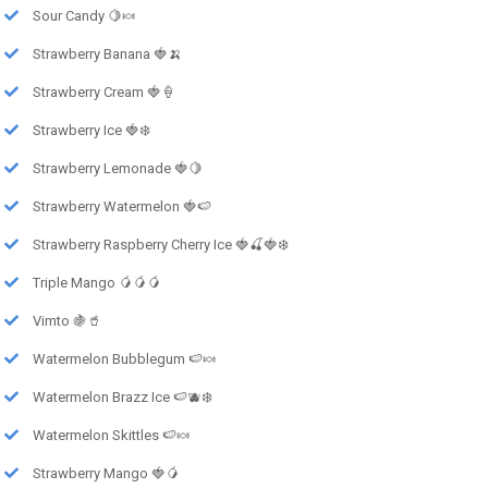
Sour Candy 🍋🍬
Strawberry Banana 🍓🍌
Strawberry Cream 🍓🍦
Strawberry Ice 🍓❄️
Strawberry Lemonade 🍓🍋
Strawberry Watermelon 🍓🍉
Strawberry Raspberry Cherry Ice 🍓🍒🍓❄️
Triple Mango 🥭🥭🥭
Vimto 🍇🥤
Watermelon Bubblegum 🍉🍬
Watermelon Brazz Ice 🍉🫐❄️
Watermelon Skittles 🍉🍬
Strawberry Mango 🍓🥭