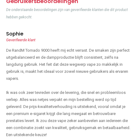
Gebruikersbeoordelingen
De onderstaande beoordelingen zijn van geverifieerde klanten die dit product
hebben gekocht.
Sophie
Geverifieerde klant
De RandM Tornado 9000 heeft mij echt verrast. De smaken zijn perfect
uitgebalanceerd en de dampproductie blijft consistent, zelfs na
langdurig gebruik. Het feit dat deze wegwerp vape zo makkelijk in
gebruik is, maakt het ideaal voor zowel nieuwe gebruikers als ervaren
vapers.
Ik was ook zeer tevreden over de levering, die snel en probleemloos
verliep. Alles was netjes verpakt en mijn bestelling werd op tijd
geleverd. De prijs-kwaliteitverhouding is uitstekend, vooral omdat je
een premium e-sigaret krijgt die lang meegaat en betrouwbare
prestaties levert. Ik zou deze vape zeker aanbevelen aan iedereen die
een combinatie zoekt van kwaliteit, gebruiksgemak en betaalbaarheid.
Een uitstekende keuze!