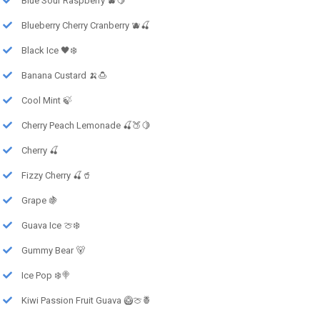
Blue Sour Raspberry 🫐🍋
Blueberry Cherry Cranberry 🫐🍒
Black Ice 🖤❄️
Banana Custard 🍌🍮
Cool Mint 🍃
Cherry Peach Lemonade 🍒🍑🍋
Cherry 🍒
Fizzy Cherry 🍒🥤
Grape 🍇
Guava Ice 🍈❄️
Gummy Bear 🐻
Ice Pop ❄️🍭
Kiwi Passion Fruit Guava 🥝🍈🍍