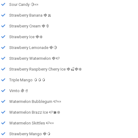
Sour Candy 🍋🍬
Strawberry Banana 🍓🍌
Strawberry Cream 🍓🍦
Strawberry Ice 🍓❄️
Strawberry Lemonade 🍓🍋
Strawberry Watermelon 🍓🍉
Strawberry Raspberry Cherry Ice 🍓🍒🍓❄️
Triple Mango 🥭🥭🥭
Vimto 🍇🥤
Watermelon Bubblegum 🍉🍬
Watermelon Brazz Ice 🍉🫐❄️
Watermelon Skittles 🍉🍬
Strawberry Mango 🍓🥭