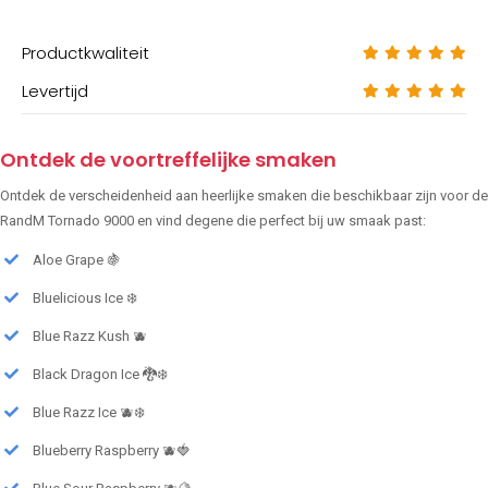
Productkwaliteit
Levertijd
Ontdek de voortreffelijke smaken
Ontdek de verscheidenheid aan heerlijke smaken die beschikbaar zijn voor de
RandM Tornado 9000 en vind degene die perfect bij uw smaak past:
Aloe Grape 🍇
Bluelicious Ice ❄️
Blue Razz Kush 🫐
Black Dragon Ice 🐉❄️
Blue Razz Ice 🫐❄️
Blueberry Raspberry 🫐🍓