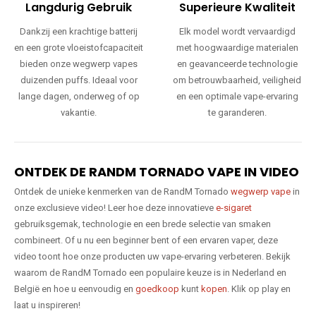
Langdurig Gebruik
Superieure Kwaliteit
Dankzij een krachtige batterij
Elk model wordt vervaardigd
en een grote vloeistofcapaciteit
met hoogwaardige materialen
bieden onze wegwerp vapes
en geavanceerde technologie
duizenden puffs. Ideaal voor
om betrouwbaarheid, veiligheid
lange dagen, onderweg of op
en een optimale vape-ervaring
vakantie.
te garanderen.
ONTDEK DE RANDM TORNADO VAPE IN VIDEO
Ontdek de unieke kenmerken van de RandM Tornado
wegwerp vape
in
onze exclusieve video! Leer hoe deze innovatieve
e-sigaret
gebruiksgemak, technologie en een brede selectie van smaken
combineert. Of u nu een beginner bent of een ervaren vaper, deze
video toont hoe onze producten uw vape-ervaring verbeteren. Bekijk
waarom de RandM Tornado een populaire keuze is in Nederland en
België en hoe u eenvoudig en
goedkoop
kunt
kopen
. Klik op play en
laat u inspireren!