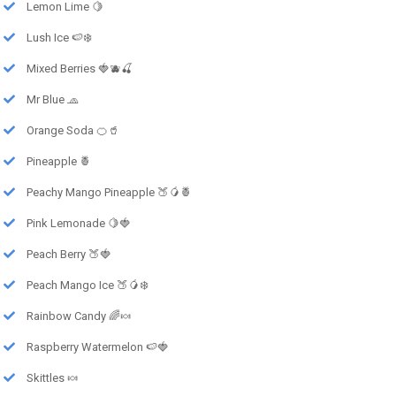
Lemon Lime 🍋
Lush Ice 🍉❄️
Mixed Berries 🍓🫐🍒
Mr Blue 🧢
Orange Soda 🍊🥤
Pineapple 🍍
Peachy Mango Pineapple 🍑🥭🍍
Pink Lemonade 🍋🍓
Peach Berry 🍑🍓
Peach Mango Ice 🍑🥭❄️
Rainbow Candy 🌈🍬
Raspberry Watermelon 🍉🍓
Skittles 🍬