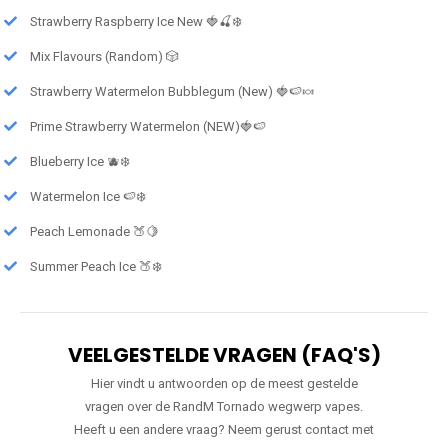
Strawberry Raspberry Ice New 🍓🍒❄️
Mix Flavours (Random) 🎲
Strawberry Watermelon Bubblegum (New) 🍓🍉🍬
Prime Strawberry Watermelon (NEW)🍓🍉
Blueberry Ice 🫐❄️
Watermelon Ice 🍉❄️
Peach Lemonade 🍑🍋
Summer Peach Ice 🍑❄️
VEELGESTELDE VRAGEN (FAQ'S)
Hier vindt u antwoorden op de meest gestelde
vragen over de RandM Tornado wegwerp vapes.
Heeft u een andere vraag? Neem gerust contact met