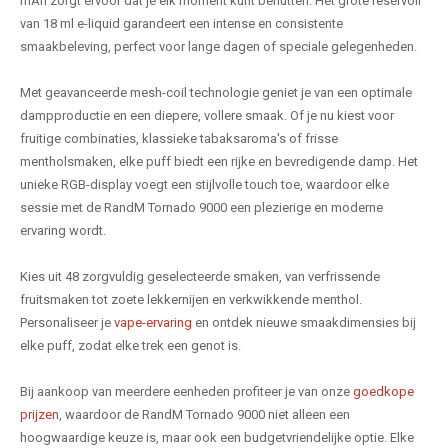
mAh zorgt ervoor dat je elk moment kunt benutten. Het grote reservoir
van 18 ml e-liquid garandeert een intense en consistente
smaakbeleving, perfect voor lange dagen of speciale gelegenheden.
Met geavanceerde mesh-coil technologie geniet je van een optimale
dampproductie en een diepere, vollere smaak. Of je nu kiest voor
fruitige combinaties, klassieke tabaksaroma's of frisse
mentholsmaken, elke puff biedt een rijke en bevredigende damp. Het
unieke RGB-display voegt een stijlvolle touch toe, waardoor elke
sessie met de RandM Tornado 9000 een plezierige en moderne
ervaring wordt.
Kies uit 48 zorgvuldig geselecteerde smaken, van verfrissende
fruitsmaken tot zoete lekkernijen en verkwikkende menthol.
Personaliseer je
vape-ervaring
en ontdek nieuwe smaakdimensies bij
elke puff, zodat elke trek een genot is.
Bij aankoop van meerdere eenheden profiteer je van onze
goedkope
prijzen
, waardoor de RandM Tornado 9000 niet alleen een
hoogwaardige keuze is, maar ook een budgetvriendelijke optie. Elke