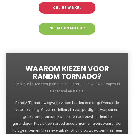
ONLINE WINKEL
NEEM CONTACT OP
VOOR MEER
INFORMATIE
WAAROM KIEZEN VOOR
RANDM TORNADO?
De beste keuze voor premium e-sigaretten en wegwerp vapes in
Nederland en België.
RandM Tornado wegwerp vapes bieden een ongeëvenaarde
vape-ervaring. Onze modellen zijn zorgvuldig ontworpen en
getest om premium kwaliteit en betrouwbaarheid te
garanderen. Kies uit een breed assortiment smaken, waaronder
fruitige mixen en klassieke tabak. Of u nu op zoek bent naar een