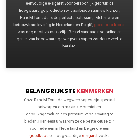
eenvoudige e-sigaret voor persoonlijk gebruik of
hoogwaardige producten wilt aanbieden aan uw klanten,
RandM Tornado is de perfecte oplossing. Met snelle en
betrouwbare levering in Nederland en België,
goedkoop kopen
was nog nooit zo makkelijk. Bestel vandaag nog online en
geniet van hoogwaardige wegwerp vapes zonder te veel te
betalen.
BELANGRIJKSTE
KENMERKEN
Onze RandM Tornado wegwerp vapes zijn speciaal
ontworpen om maximale prestaties,
gebruiksgemak en een premium vape-ervaring te
bieden. Hier leest u waarom ze de beste keuze zijn
voor iedereen in Nederland en België die een
goedkope
en hoogwaardige
e-sigaret
zoekt.