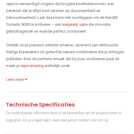
vape is vervaardigd volgens de hoogste kwaliteitsnormen, wat
betekent dat je altijd kunt rekenen op duurzaamheid en
betrouwbaarheid. Laat deze kans niet voorbijgaan om de RandM
Tornado 9000 te proberen – een
wegwerp vape
die innovatie,
gebruiksgemak en waarde perfect combineert.
Ontdek onze premium selectie smaken, variërend van vertrouwde
fruitige klassiekers tot gedurfde nieuwe combinaties die je zintuigen
prikkelen. Kies de perfecte smaak die bij jouw voorkeuren past en
maak je
vape-ervaring
werkelijk uniek.
Lees meer
Technische Specificaties
De onderstaande informatie helpt je de kenmerken van dit product beter te
begrijpen. Als je vragen hebt, neem dan gerust contact met ons op.