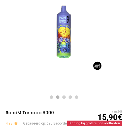
RandM Tornado 9000
van
26€
15,90€
4.98
Gebaseerd op: 695 Beoordelingen
Korting bij grotere hoeveelheden