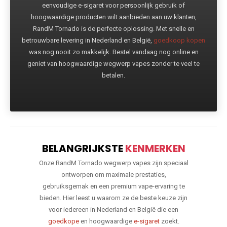
eenvoudige e-sigaret voor persoonlijk gebruik of
hoogwaardige producten wilt aanbieden aan uw klanten,
RandM Tornado is de perfecte oplossing. Met snelle en
betrouwbare levering in Nederland en België,
goedkoop kopen
was nog nooit zo makkelijk. Bestel vandaag nog online en
geniet van hoogwaardige wegwerp vapes zonder te veel te
betalen.
BELANGRIJKSTE
KENMERKEN
Onze RandM Tornado wegwerp vapes zijn speciaal
ontworpen om maximale prestaties,
gebruiksgemak en een premium vape-ervaring te
bieden. Hier leest u waarom ze de beste keuze zijn
voor iedereen in Nederland en België die een
goedkope
en hoogwaardige
e-sigaret
zoekt.