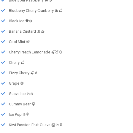
Blue Sour Raspberry 🫐🍋
Blueberry Cherry Cranberry 🫐🍒
Black Ice 🖤❄️
Banana Custard 🍌🍮
Cool Mint 🍃
Cherry Peach Lemonade 🍒🍑🍋
Cherry 🍒
Fizzy Cherry 🍒🥤
Grape 🍇
Guava Ice 🍈❄️
Gummy Bear 🐻
Ice Pop ❄️🍭
Kiwi Passion Fruit Guava 🥝🍈🍍