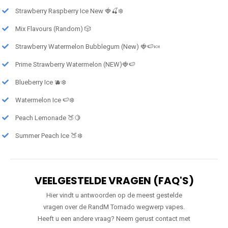
Strawberry Raspberry Ice New 🍓🍒❄️
Mix Flavours (Random) 🎲
Strawberry Watermelon Bubblegum (New) 🍓🍉🍬
Prime Strawberry Watermelon (NEW)🍓🍉
Blueberry Ice 🫐❄️
Watermelon Ice 🍉❄️
Peach Lemonade 🍑🍋
Summer Peach Ice 🍑❄️
VEELGESTELDE VRAGEN (FAQ'S)
Hier vindt u antwoorden op de meest gestelde
vragen over de RandM Tornado wegwerp vapes.
Heeft u een andere vraag? Neem gerust contact met