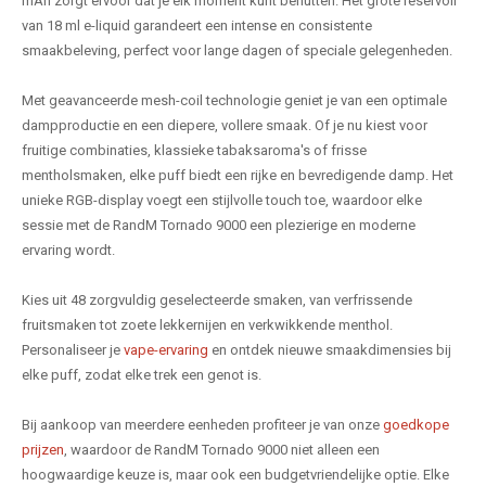
mAh zorgt ervoor dat je elk moment kunt benutten. Het grote reservoir
van 18 ml e-liquid garandeert een intense en consistente
smaakbeleving, perfect voor lange dagen of speciale gelegenheden.
Met geavanceerde mesh-coil technologie geniet je van een optimale
dampproductie en een diepere, vollere smaak. Of je nu kiest voor
fruitige combinaties, klassieke tabaksaroma's of frisse
mentholsmaken, elke puff biedt een rijke en bevredigende damp. Het
unieke RGB-display voegt een stijlvolle touch toe, waardoor elke
sessie met de RandM Tornado 9000 een plezierige en moderne
ervaring wordt.
Kies uit 48 zorgvuldig geselecteerde smaken, van verfrissende
fruitsmaken tot zoete lekkernijen en verkwikkende menthol.
Personaliseer je
vape-ervaring
en ontdek nieuwe smaakdimensies bij
elke puff, zodat elke trek een genot is.
Bij aankoop van meerdere eenheden profiteer je van onze
goedkope
prijzen
, waardoor de RandM Tornado 9000 niet alleen een
hoogwaardige keuze is, maar ook een budgetvriendelijke optie. Elke