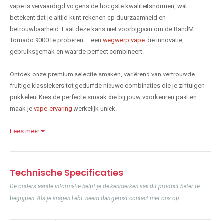
vape is vervaardigd volgens de hoogste kwaliteitsnormen, wat
betekent dat je altijd kunt rekenen op duurzaamheid en
betrouwbaarheid. Laat deze kans niet voorbijgaan om de RandM
Tornado 9000 te proberen – een
wegwerp vape
die innovatie,
gebruiksgemak en waarde perfect combineert.
Ontdek onze premium selectie smaken, variërend van vertrouwde
fruitige klassiekers tot gedurfde nieuwe combinaties die je zintuigen
prikkelen. Kies de perfecte smaak die bij jouw voorkeuren past en
maak je
vape-ervaring
werkelijk uniek.
Lees meer
Technische Specificaties
De onderstaande informatie helpt je de kenmerken van dit product beter te
begrijpen. Als je vragen hebt, neem dan gerust contact met ons op.