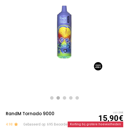
RandM Tornado 9000
van
26€
15,90€
4.98
Gebaseerd op: 695 Beoordelingen
Korting bij grotere hoeveelheden