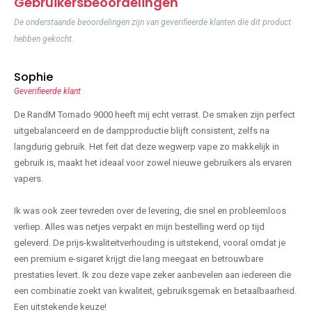
Gebruikersbeoordelingen
De onderstaande beoordelingen zijn van geverifieerde klanten die dit product
hebben gekocht.
Sophie
Geverifieerde klant
De RandM Tornado 9000 heeft mij echt verrast. De smaken zijn perfect
uitgebalanceerd en de dampproductie blijft consistent, zelfs na
langdurig gebruik. Het feit dat deze wegwerp vape zo makkelijk in
gebruik is, maakt het ideaal voor zowel nieuwe gebruikers als ervaren
vapers.
Ik was ook zeer tevreden over de levering, die snel en probleemloos
verliep. Alles was netjes verpakt en mijn bestelling werd op tijd
geleverd. De prijs-kwaliteitverhouding is uitstekend, vooral omdat je
een premium e-sigaret krijgt die lang meegaat en betrouwbare
prestaties levert. Ik zou deze vape zeker aanbevelen aan iedereen die
een combinatie zoekt van kwaliteit, gebruiksgemak en betaalbaarheid.
Een uitstekende keuze!