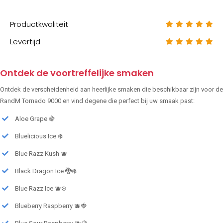
Productkwaliteit
Levertijd
Ontdek de voortreffelijke smaken
Ontdek de verscheidenheid aan heerlijke smaken die beschikbaar zijn voor de
RandM Tornado 9000 en vind degene die perfect bij uw smaak past:
Aloe Grape 🍇
Bluelicious Ice ❄️
Blue Razz Kush 🫐
Black Dragon Ice 🐉❄️
Blue Razz Ice 🫐❄️
Blueberry Raspberry 🫐🍓