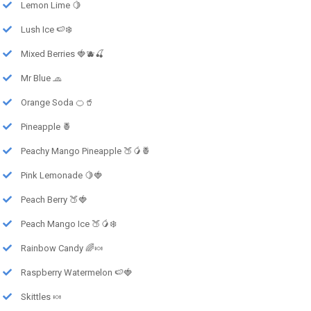
Lemon Lime 🍋
Lush Ice 🍉❄️
Mixed Berries 🍓🫐🍒
Mr Blue 🧢
Orange Soda 🍊🥤
Pineapple 🍍
Peachy Mango Pineapple 🍑🥭🍍
Pink Lemonade 🍋🍓
Peach Berry 🍑🍓
Peach Mango Ice 🍑🥭❄️
Rainbow Candy 🌈🍬
Raspberry Watermelon 🍉🍓
Skittles 🍬