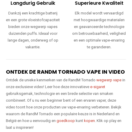
Langdurig Gebruik
Superieure Kwaliteit
Dankzij een krachtige batterij
Elk model wordt vervaardigd
en een grote vloeistofcapaciteit
met hoogwaardige materialen
bieden onze wegwerp vapes
en geavanceerde technologie
duizenden puffs. Ideaal voor
om betrouwbaarheid, veiligheid
lange dagen, onderweg of op
en een optimale vape-ervaring
vakantie.
te garanderen.
ONTDEK DE RANDM TORNADO VAPE IN VIDEO
Ontdek de unieke kenmerken van de RandM Tornado
wegwerp vape
in
onze exclusieve video! Leer hoe deze innovatieve
e-sigaret
gebruiksgemak, technologie en een brede selectie van smaken
combineert. Of u nu een beginner bent of een ervaren vaper, deze
video toont hoe onze producten uw vape-ervaring verbeteren. Bekijk
waarom de RandM Tornado een populaire keuze is in Nederland en
België en hoe u eenvoudig en
goedkoop
kunt
kopen
. Klik op play en
laat u inspireren!