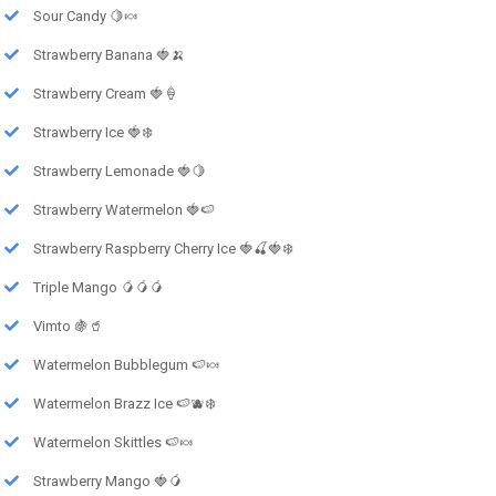
Sour Candy 🍋🍬
Strawberry Banana 🍓🍌
Strawberry Cream 🍓🍦
Strawberry Ice 🍓❄️
Strawberry Lemonade 🍓🍋
Strawberry Watermelon 🍓🍉
Strawberry Raspberry Cherry Ice 🍓🍒🍓❄️
Triple Mango 🥭🥭🥭
Vimto 🍇🥤
Watermelon Bubblegum 🍉🍬
Watermelon Brazz Ice 🍉🫐❄️
Watermelon Skittles 🍉🍬
Strawberry Mango 🍓🥭