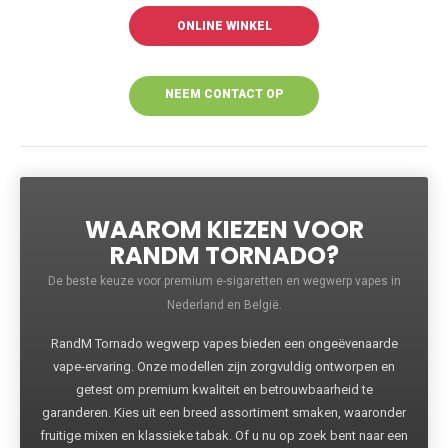
ONLINE WINKEL
NEEM CONTACT OP
VOOR MEER
INFORMATIE
WAAROM KIEZEN VOOR
RANDM TORNADO?
De beste keuze voor premium e-sigaretten en wegwerp vapes in
Nederland en België.
RandM Tornado wegwerp vapes bieden een ongeëvenaarde
vape-ervaring. Onze modellen zijn zorgvuldig ontworpen en
getest om premium kwaliteit en betrouwbaarheid te
garanderen. Kies uit een breed assortiment smaken, waaronder
fruitige mixen en klassieke tabak. Of u nu op zoek bent naar een