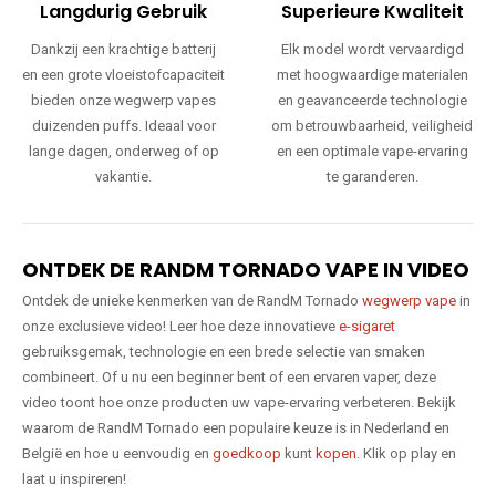
Langdurig Gebruik
Superieure Kwaliteit
Dankzij een krachtige batterij
Elk model wordt vervaardigd
en een grote vloeistofcapaciteit
met hoogwaardige materialen
bieden onze wegwerp vapes
en geavanceerde technologie
duizenden puffs. Ideaal voor
om betrouwbaarheid, veiligheid
lange dagen, onderweg of op
en een optimale vape-ervaring
vakantie.
te garanderen.
ONTDEK DE RANDM TORNADO VAPE IN VIDEO
Ontdek de unieke kenmerken van de RandM Tornado
wegwerp vape
in
onze exclusieve video! Leer hoe deze innovatieve
e-sigaret
gebruiksgemak, technologie en een brede selectie van smaken
combineert. Of u nu een beginner bent of een ervaren vaper, deze
video toont hoe onze producten uw vape-ervaring verbeteren. Bekijk
waarom de RandM Tornado een populaire keuze is in Nederland en
België en hoe u eenvoudig en
goedkoop
kunt
kopen
. Klik op play en
laat u inspireren!