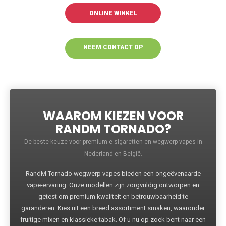
ONLINE WINKEL
NEEM CONTACT OP
VOOR MEER
INFORMATIE
WAAROM KIEZEN VOOR
RANDM TORNADO?
De beste keuze voor premium e-sigaretten en wegwerp vapes in
Nederland en België.
RandM Tornado wegwerp vapes bieden een ongeëvenaarde
vape-ervaring. Onze modellen zijn zorgvuldig ontworpen en
getest om premium kwaliteit en betrouwbaarheid te
garanderen. Kies uit een breed assortiment smaken, waaronder
fruitige mixen en klassieke tabak. Of u nu op zoek bent naar een