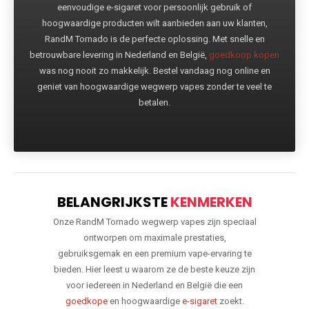
eenvoudige e-sigaret voor persoonlijk gebruik of
hoogwaardige producten wilt aanbieden aan uw klanten,
RandM Tornado is de perfecte oplossing. Met snelle en
betrouwbare levering in Nederland en België,
goedkoop kopen
was nog nooit zo makkelijk. Bestel vandaag nog online en
geniet van hoogwaardige wegwerp vapes zonder te veel te
betalen.
BELANGRIJKSTE
KENMERKEN
Onze RandM Tornado wegwerp vapes zijn speciaal
ontworpen om maximale prestaties,
gebruiksgemak en een premium vape-ervaring te
bieden. Hier leest u waarom ze de beste keuze zijn
voor iedereen in Nederland en België die een
goedkope
en hoogwaardige
e-sigaret
zoekt.