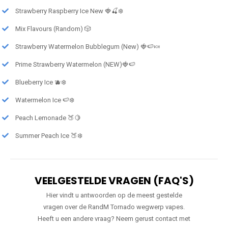
Strawberry Raspberry Ice New 🍓🍒❄️
Mix Flavours (Random) 🎲
Strawberry Watermelon Bubblegum (New) 🍓🍉🍬
Prime Strawberry Watermelon (NEW)🍓🍉
Blueberry Ice 🫐❄️
Watermelon Ice 🍉❄️
Peach Lemonade 🍑🍋
Summer Peach Ice 🍑❄️
VEELGESTELDE VRAGEN (FAQ'S)
Hier vindt u antwoorden op de meest gestelde
vragen over de RandM Tornado wegwerp vapes.
Heeft u een andere vraag? Neem gerust contact met