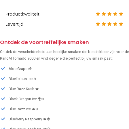
Productkwaliteit
Levertijd
Ontdek de voortreffelijke smaken
Ontdek de verscheidenheid aan heerlijke smaken die beschikbaar zijn voor de
RandM Tornado 9000 en vind degene die perfect bij uw smaak past:
Aloe Grape 🍇
Bluelicious Ice ❄️
Blue Razz Kush 🫐
Black Dragon Ice 🐉❄️
Blue Razz Ice 🫐❄️
Blueberry Raspberry 🫐🍓