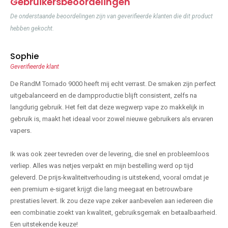
Gebruikersbeoordelingen
De onderstaande beoordelingen zijn van geverifieerde klanten die dit product
hebben gekocht.
Sophie
Geverifieerde klant
De RandM Tornado 9000 heeft mij echt verrast. De smaken zijn perfect
uitgebalanceerd en de dampproductie blijft consistent, zelfs na
langdurig gebruik. Het feit dat deze wegwerp vape zo makkelijk in
gebruik is, maakt het ideaal voor zowel nieuwe gebruikers als ervaren
vapers.
Ik was ook zeer tevreden over de levering, die snel en probleemloos
verliep. Alles was netjes verpakt en mijn bestelling werd op tijd
geleverd. De prijs-kwaliteitverhouding is uitstekend, vooral omdat je
een premium e-sigaret krijgt die lang meegaat en betrouwbare
prestaties levert. Ik zou deze vape zeker aanbevelen aan iedereen die
een combinatie zoekt van kwaliteit, gebruiksgemak en betaalbaarheid.
Een uitstekende keuze!