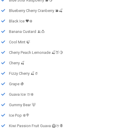
Blue Sour Raspberry 🫐🍋
Blueberry Cherry Cranberry 🫐🍒
Black Ice 🖤❄️
Banana Custard 🍌🍮
Cool Mint 🍃
Cherry Peach Lemonade 🍒🍑🍋
Cherry 🍒
Fizzy Cherry 🍒🥤
Grape 🍇
Guava Ice 🍈❄️
Gummy Bear 🐻
Ice Pop ❄️🍭
Kiwi Passion Fruit Guava 🥝🍈🍍