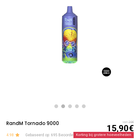
RandM Tornado 9000
van
26€
15,90€
4.98
Gebaseerd op: 695 Beoordelingen
Korting bij grotere hoeveelheden