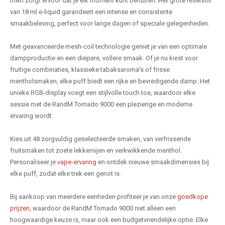
mAh zorgt ervoor dat je elk moment kunt benutten. Het grote reservoir
van 18 ml e-liquid garandeert een intense en consistente
smaakbeleving, perfect voor lange dagen of speciale gelegenheden.
Met geavanceerde mesh-coil technologie geniet je van een optimale
dampproductie en een diepere, vollere smaak. Of je nu kiest voor
fruitige combinaties, klassieke tabaksaroma's of frisse
mentholsmaken, elke puff biedt een rijke en bevredigende damp. Het
unieke RGB-display voegt een stijlvolle touch toe, waardoor elke
sessie met de RandM Tornado 9000 een plezierige en moderne
ervaring wordt.
Kies uit 48 zorgvuldig geselecteerde smaken, van verfrissende
fruitsmaken tot zoete lekkernijen en verkwikkende menthol.
Personaliseer je
vape-ervaring
en ontdek nieuwe smaakdimensies bij
elke puff, zodat elke trek een genot is.
Bij aankoop van meerdere eenheden profiteer je van onze
goedkope
prijzen
, waardoor de RandM Tornado 9000 niet alleen een
hoogwaardige keuze is, maar ook een budgetvriendelijke optie. Elke