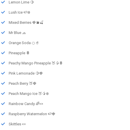
Lemon Lime 🍋
Lush Ice 🍉❄️
Mixed Berries 🍓🫐🍒
Mr Blue 🧢
Orange Soda 🍊🥤
Pineapple 🍍
Peachy Mango Pineapple 🍑🥭🍍
Pink Lemonade 🍋🍓
Peach Berry 🍑🍓
Peach Mango Ice 🍑🥭❄️
Rainbow Candy 🌈🍬
Raspberry Watermelon 🍉🍓
Skittles 🍬