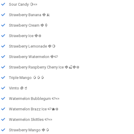
Sour Candy 🍋🍬
Strawberry Banana 🍓🍌
Strawberry Cream 🍓🍦
Strawberry Ice 🍓❄️
Strawberry Lemonade 🍓🍋
Strawberry Watermelon 🍓🍉
Strawberry Raspberry Cherry Ice 🍓🍒🍓❄️
Triple Mango 🥭🥭🥭
Vimto 🍇🥤
Watermelon Bubblegum 🍉🍬
Watermelon Brazz Ice 🍉🫐❄️
Watermelon Skittles 🍉🍬
Strawberry Mango 🍓🥭