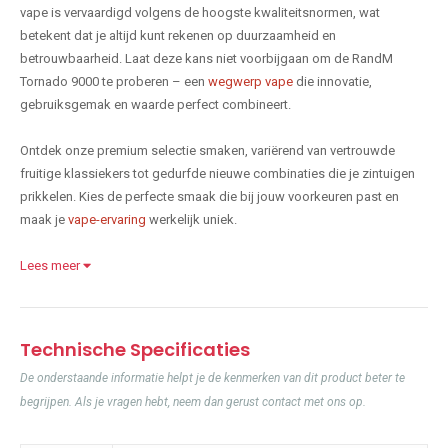
vape is vervaardigd volgens de hoogste kwaliteitsnormen, wat
betekent dat je altijd kunt rekenen op duurzaamheid en
betrouwbaarheid. Laat deze kans niet voorbijgaan om de RandM
Tornado 9000 te proberen – een
wegwerp vape
die innovatie,
gebruiksgemak en waarde perfect combineert.
Ontdek onze premium selectie smaken, variërend van vertrouwde
fruitige klassiekers tot gedurfde nieuwe combinaties die je zintuigen
prikkelen. Kies de perfecte smaak die bij jouw voorkeuren past en
maak je
vape-ervaring
werkelijk uniek.
Lees meer
Technische Specificaties
De onderstaande informatie helpt je de kenmerken van dit product beter te
begrijpen. Als je vragen hebt, neem dan gerust contact met ons op.