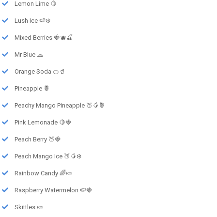
Lemon Lime 🍋
Lush Ice 🍉❄️
Mixed Berries 🍓🫐🍒
Mr Blue 🧢
Orange Soda 🍊🥤
Pineapple 🍍
Peachy Mango Pineapple 🍑🥭🍍
Pink Lemonade 🍋🍓
Peach Berry 🍑🍓
Peach Mango Ice 🍑🥭❄️
Rainbow Candy 🌈🍬
Raspberry Watermelon 🍉🍓
Skittles 🍬