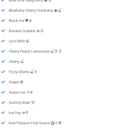
Blue Sour Raspberry 🫐🍋
Blueberry Cherry Cranberry 🫐🍒
Black Ice 🖤❄️
Banana Custard 🍌🍮
Cool Mint 🍃
Cherry Peach Lemonade 🍒🍑🍋
Cherry 🍒
Fizzy Cherry 🍒🥤
Grape 🍇
Guava Ice 🍈❄️
Gummy Bear 🐻
Ice Pop ❄️🍭
Kiwi Passion Fruit Guava 🥝🍈🍍