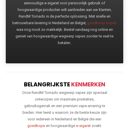
eenvoudige e-sigaret voor persoonlijk gebruik of
hoogwaardige producten wilt aanbieden aan uw klanten,
RandM Tornado is de perfecte oplossing. Met snelle en
betrouwbare levering in Nederland en België,
goedkoop kopen
was nog nooit zo makkelijk. Bestel vandaag nog online en
geniet van hoogwaardige wegwerp vapes zonder te veel te
betalen.
BELANGRIJKSTE
KENMERKEN
Onze RandM Tornado wegwerp vapes zijn speciaal
ontworpen om maximale prestaties,
gebruiksgemak en een premium vape-ervaring te
bieden. Hier leest u waarom ze de beste keuze zijn
voor iedereen in Nederland en België die een
goedkope
en hoogwaardige
e-sigaret
zoekt.