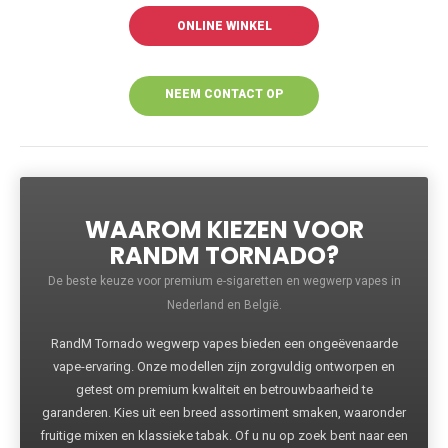
ONLINE WINKEL
NEEM CONTACT OP
VOOR MEER
INFORMATIE
WAAROM KIEZEN VOOR
RANDM TORNADO?
De beste keuze voor premium e-sigaretten en wegwerp vapes in
Nederland en België.
RandM Tornado wegwerp vapes bieden een ongeëvenaarde
vape-ervaring. Onze modellen zijn zorgvuldig ontworpen en
getest om premium kwaliteit en betrouwbaarheid te
garanderen. Kies uit een breed assortiment smaken, waaronder
fruitige mixen en klassieke tabak. Of u nu op zoek bent naar een