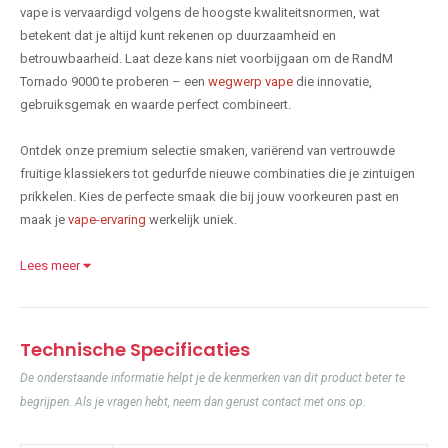
vape is vervaardigd volgens de hoogste kwaliteitsnormen, wat
betekent dat je altijd kunt rekenen op duurzaamheid en
betrouwbaarheid. Laat deze kans niet voorbijgaan om de RandM
Tornado 9000 te proberen – een
wegwerp vape
die innovatie,
gebruiksgemak en waarde perfect combineert.
Ontdek onze premium selectie smaken, variërend van vertrouwde
fruitige klassiekers tot gedurfde nieuwe combinaties die je zintuigen
prikkelen. Kies de perfecte smaak die bij jouw voorkeuren past en
maak je
vape-ervaring
werkelijk uniek.
Lees meer
Technische Specificaties
De onderstaande informatie helpt je de kenmerken van dit product beter te
begrijpen. Als je vragen hebt, neem dan gerust contact met ons op.