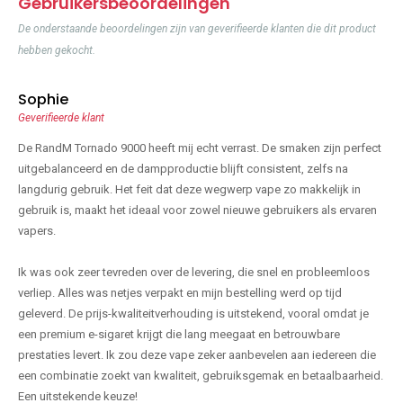
Gebruikersbeoordelingen
De onderstaande beoordelingen zijn van geverifieerde klanten die dit product
hebben gekocht.
Sophie
Geverifieerde klant
De RandM Tornado 9000 heeft mij echt verrast. De smaken zijn perfect
uitgebalanceerd en de dampproductie blijft consistent, zelfs na
langdurig gebruik. Het feit dat deze wegwerp vape zo makkelijk in
gebruik is, maakt het ideaal voor zowel nieuwe gebruikers als ervaren
vapers.
Ik was ook zeer tevreden over de levering, die snel en probleemloos
verliep. Alles was netjes verpakt en mijn bestelling werd op tijd
geleverd. De prijs-kwaliteitverhouding is uitstekend, vooral omdat je
een premium e-sigaret krijgt die lang meegaat en betrouwbare
prestaties levert. Ik zou deze vape zeker aanbevelen aan iedereen die
een combinatie zoekt van kwaliteit, gebruiksgemak en betaalbaarheid.
Een uitstekende keuze!