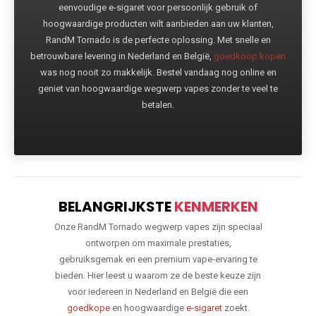
eenvoudige e-sigaret voor persoonlijk gebruik of
hoogwaardige producten wilt aanbieden aan uw klanten,
RandM Tornado is de perfecte oplossing. Met snelle en
betrouwbare levering in Nederland en België,
goedkoop kopen
was nog nooit zo makkelijk. Bestel vandaag nog online en
geniet van hoogwaardige wegwerp vapes zonder te veel te
betalen.
BELANGRIJKSTE
KENMERKEN
Onze RandM Tornado wegwerp vapes zijn speciaal
ontworpen om maximale prestaties,
gebruiksgemak en een premium vape-ervaring te
bieden. Hier leest u waarom ze de beste keuze zijn
voor iedereen in Nederland en België die een
goedkope
en hoogwaardige
e-sigaret
zoekt.