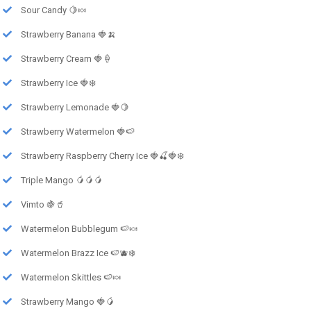
Sour Candy 🍋🍬
Strawberry Banana 🍓🍌
Strawberry Cream 🍓🍦
Strawberry Ice 🍓❄️
Strawberry Lemonade 🍓🍋
Strawberry Watermelon 🍓🍉
Strawberry Raspberry Cherry Ice 🍓🍒🍓❄️
Triple Mango 🥭🥭🥭
Vimto 🍇🥤
Watermelon Bubblegum 🍉🍬
Watermelon Brazz Ice 🍉🫐❄️
Watermelon Skittles 🍉🍬
Strawberry Mango 🍓🥭