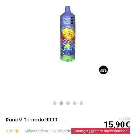
RandM Tornado 9000
van
26€
15,90€
4.98
Gebaseerd op: 695 Beoordelingen
Korting bij grotere hoeveelheden