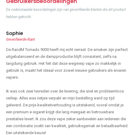
Gebruikersbeoordelingen
De onderstaande beoordelingen zijn van geverifieerde klanten die dit product
hebben gekocht.
Sophie
Geverifieerde klant
De RandM Tornado 9000 heeft mij echt verrast. De smaken zijn perfect
uitgebalanceerd en de dampproductie blijft consistent, zelfs na
langdurig gebruik. Het feit dat deze wegwerp vape zo makkelijk in
gebruik is, maakt het ideaal voor zowel nieuwe gebruikers als ervaren
vapers.
Ik was ook zeer tevreden over de levering, die snel en probleemloos
verliep. Alles was netjes verpakt en mijn bestelling werd op tijd
geleverd. De prijs-kwaliteitverhouding is uitstekend, vooral omdat je
een premium e-sigaret krijgt die lang meegaat en betrouwbare
prestaties levert. Ik zou deze vape zeker aanbevelen aan iedereen die
een combinatie zoekt van kwaliteit, gebruiksgemak en betaalbaarheid.
Een uitstekende keuze!