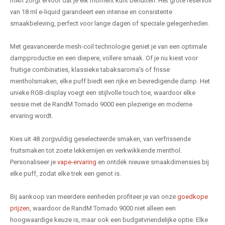
mAh zorgt ervoor dat je elk moment kunt benutten. Het grote reservoir
van 18 ml e-liquid garandeert een intense en consistente
smaakbeleving, perfect voor lange dagen of speciale gelegenheden.
Met geavanceerde mesh-coil technologie geniet je van een optimale
dampproductie en een diepere, vollere smaak. Of je nu kiest voor
fruitige combinaties, klassieke tabaksaroma's of frisse
mentholsmaken, elke puff biedt een rijke en bevredigende damp. Het
unieke RGB-display voegt een stijlvolle touch toe, waardoor elke
sessie met de RandM Tornado 9000 een plezierige en moderne
ervaring wordt.
Kies uit 48 zorgvuldig geselecteerde smaken, van verfrissende
fruitsmaken tot zoete lekkernijen en verkwikkende menthol.
Personaliseer je
vape-ervaring
en ontdek nieuwe smaakdimensies bij
elke puff, zodat elke trek een genot is.
Bij aankoop van meerdere eenheden profiteer je van onze
goedkope
prijzen
, waardoor de RandM Tornado 9000 niet alleen een
hoogwaardige keuze is, maar ook een budgetvriendelijke optie. Elke