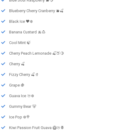
Blue Sour Raspberry 🫐🍋
Blueberry Cherry Cranberry 🫐🍒
Black Ice 🖤❄️
Banana Custard 🍌🍮
Cool Mint 🍃
Cherry Peach Lemonade 🍒🍑🍋
Cherry 🍒
Fizzy Cherry 🍒🥤
Grape 🍇
Guava Ice 🍈❄️
Gummy Bear 🐻
Ice Pop ❄️🍭
Kiwi Passion Fruit Guava 🥝🍈🍍