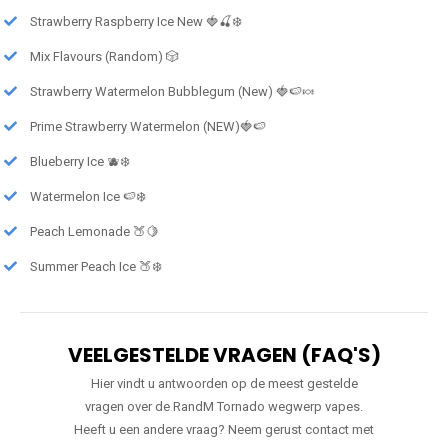
Strawberry Raspberry Ice New 🍓🍒❄️
Mix Flavours (Random) 🎲
Strawberry Watermelon Bubblegum (New) 🍓🍉🍬
Prime Strawberry Watermelon (NEW)🍓🍉
Blueberry Ice 🫐❄️
Watermelon Ice 🍉❄️
Peach Lemonade 🍑🍋
Summer Peach Ice 🍑❄️
VEELGESTELDE VRAGEN (FAQ'S)
Hier vindt u antwoorden op de meest gestelde
vragen over de RandM Tornado wegwerp vapes.
Heeft u een andere vraag? Neem gerust contact met