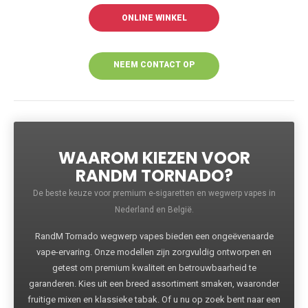
ONLINE WINKEL
NEEM CONTACT OP
VOOR MEER
INFORMATIE
WAAROM KIEZEN VOOR
RANDM TORNADO?
De beste keuze voor premium e-sigaretten en wegwerp vapes in
Nederland en België.
RandM Tornado wegwerp vapes bieden een ongeëvenaarde
vape-ervaring. Onze modellen zijn zorgvuldig ontworpen en
getest om premium kwaliteit en betrouwbaarheid te
garanderen. Kies uit een breed assortiment smaken, waaronder
fruitige mixen en klassieke tabak. Of u nu op zoek bent naar een