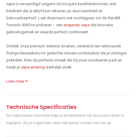
vape is vervaardigd volgens de hoogste kwaliteitsnormen, wat
betekent dat je altijd kunt rekenen op duurzaamheid en
betrouwbaarheid. Laat deze kans niet voorbijgaan om de RandM
Tornado 9000 te proberen – een
wegwerp vape
die innovatie,
gebruiksgemak en waarde perfect combineert.
Ontdek onze premium selectie smaken, variërend van vertrouwde
fruitige klassiekers tot gedurfde nieuwe combinaties die je zintuigen
prikkelen. Kies de perfecte smaak die bij jouw voorkeuren past en
maak je
vape-ervaring
werkelijk uniek.
Lees meer
Technische Specificaties
De onderstaande informatie helpt je de kenmerken van dit product beter te
begrijpen. Als je vragen hebt, neem dan gerust contact met ons op.