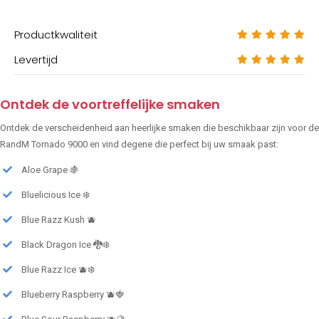
Productkwaliteit
Levertijd
Ontdek de voortreffelijke smaken
Ontdek de verscheidenheid aan heerlijke smaken die beschikbaar zijn voor de
RandM Tornado 9000 en vind degene die perfect bij uw smaak past:
Aloe Grape 🍇
Bluelicious Ice ❄️
Blue Razz Kush 🫐
Black Dragon Ice 🐉❄️
Blue Razz Ice 🫐❄️
Blueberry Raspberry 🫐🍓