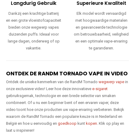
Langdurig Gebruik
Superieure Kwaliteit
Dankzij een krachtige batterij
Elk model wordt vervaardigd
en een grote vloeistofcapaciteit
met hoogwaardige materialen
bieden onze wegwerp vapes
en geavanceerde technologie
duizenden puffs. Ideaal voor
om betrouwbaarheid, veiligheid
lange dagen, onderweg of op
en een optimale vape-ervaring
vakantie.
te garanderen.
ONTDEK DE RANDM TORNADO VAPE IN VIDEO
Ontdek de unieke kenmerken van de RandM Tornado
wegwerp vape
in
onze exclusieve video! Leer hoe deze innovatieve
e-sigaret
gebruiksgemak, technologie en een brede selectie van smaken
combineert. Of u nu een beginner bent of een ervaren vaper, deze
video toont hoe onze producten uw vape-ervaring verbeteren. Bekijk
waarom de RandM Tornado een populaire keuze is in Nederland en
België en hoe u eenvoudig en
goedkoop
kunt
kopen
. Klik op play en
laat u inspireren!