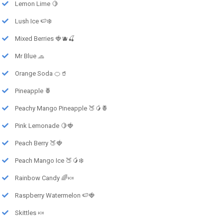
Lemon Lime 🍋
Lush Ice 🍉❄️
Mixed Berries 🍓🫐🍒
Mr Blue 🧢
Orange Soda 🍊🥤
Pineapple 🍍
Peachy Mango Pineapple 🍑🥭🍍
Pink Lemonade 🍋🍓
Peach Berry 🍑🍓
Peach Mango Ice 🍑🥭❄️
Rainbow Candy 🌈🍬
Raspberry Watermelon 🍉🍓
Skittles 🍬