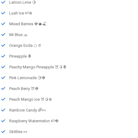
Lemon Lime 🍋
Lush Ice 🍉❄️
Mixed Berries 🍓🫐🍒
Mr Blue 🧢
Orange Soda 🍊🥤
Pineapple 🍍
Peachy Mango Pineapple 🍑🥭🍍
Pink Lemonade 🍋🍓
Peach Berry 🍑🍓
Peach Mango Ice 🍑🥭❄️
Rainbow Candy 🌈🍬
Raspberry Watermelon 🍉🍓
Skittles 🍬