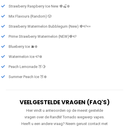
Strawberry Raspberry Ice New 🍓🍒❄️
Mix Flavours (Random) 🎲
Strawberry Watermelon Bubblegum (New) 🍓🍉🍬
Prime Strawberry Watermelon (NEW)🍓🍉
Blueberry Ice 🫐❄️
Watermelon Ice 🍉❄️
Peach Lemonade 🍑🍋
Summer Peach Ice 🍑❄️
VEELGESTELDE VRAGEN (FAQ'S)
Hier vindt u antwoorden op de meest gestelde
vragen over de RandM Tornado wegwerp vapes.
Heeft u een andere vraag? Neem gerust contact met