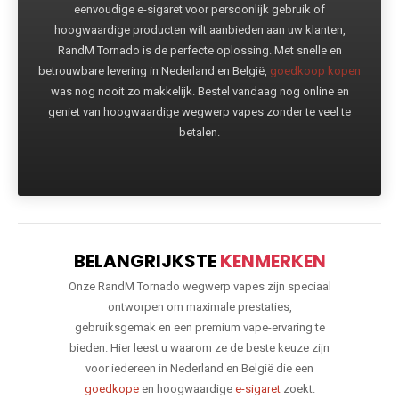
eenvoudige e-sigaret voor persoonlijk gebruik of
hoogwaardige producten wilt aanbieden aan uw klanten,
RandM Tornado is de perfecte oplossing. Met snelle en
betrouwbare levering in Nederland en België,
goedkoop kopen
was nog nooit zo makkelijk. Bestel vandaag nog online en
geniet van hoogwaardige wegwerp vapes zonder te veel te
betalen.
BELANGRIJKSTE
KENMERKEN
Onze RandM Tornado wegwerp vapes zijn speciaal
ontworpen om maximale prestaties,
gebruiksgemak en een premium vape-ervaring te
bieden. Hier leest u waarom ze de beste keuze zijn
voor iedereen in Nederland en België die een
goedkope
en hoogwaardige
e-sigaret
zoekt.