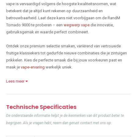
vape is vervaardigd volgens de hoogste kwaliteitsnormen, wat
betekent dat je altijd kunt rekenen op duurzaamheid en
betrouwbaarheid. Laat deze kans niet voorbijgaan om de RandM
Tornado 9000 te proberen – een
wegwerp vape
die innovatie,
gebruiksgemak en waarde perfect combineert.
Ontdek onze premium selectie smaken, variërend van vertrouwde
fruitige klassiekers tot gedurfde nieuwe combinaties die je zintuigen
prikkelen. Kies de perfecte smaak die bij jouw voorkeuren past en
maak je
vape-ervaring
werkelijk uniek.
Lees meer
Technische Specificaties
De onderstaande informatie helpt je de kenmerken van dit product beter te
begrijpen. Als je vragen hebt, neem dan gerust contact met ons op.