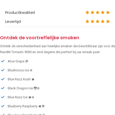
Productkwaliteit
Levertijd
Ontdek de voortreffelijke smaken
Ontdek de verscheidenheid aan heerlijke smaken die beschikbaar zijn voor de
RandM Tornado 9000 en vind degene die perfect bij uw smaak past:
Aloe Grape 🍇
Bluelicious Ice ❄️
Blue Razz Kush 🫐
Black Dragon Ice 🐉❄️
Blue Razz Ice 🫐❄️
Blueberry Raspberry 🫐🍓