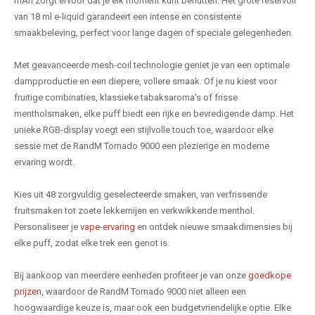
mAh zorgt ervoor dat je elk moment kunt benutten. Het grote reservoir
van 18 ml e-liquid garandeert een intense en consistente
smaakbeleving, perfect voor lange dagen of speciale gelegenheden.
Met geavanceerde mesh-coil technologie geniet je van een optimale
dampproductie en een diepere, vollere smaak. Of je nu kiest voor
fruitige combinaties, klassieke tabaksaroma's of frisse
mentholsmaken, elke puff biedt een rijke en bevredigende damp. Het
unieke RGB-display voegt een stijlvolle touch toe, waardoor elke
sessie met de RandM Tornado 9000 een plezierige en moderne
ervaring wordt.
Kies uit 48 zorgvuldig geselecteerde smaken, van verfrissende
fruitsmaken tot zoete lekkernijen en verkwikkende menthol.
Personaliseer je
vape-ervaring
en ontdek nieuwe smaakdimensies bij
elke puff, zodat elke trek een genot is.
Bij aankoop van meerdere eenheden profiteer je van onze
goedkope
prijzen
, waardoor de RandM Tornado 9000 niet alleen een
hoogwaardige keuze is, maar ook een budgetvriendelijke optie. Elke