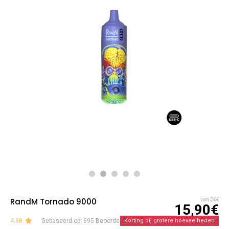
RandM Tornado 9000
van
26€
15,90€
4.98
Gebaseerd op: 695 Beoordelingen
Korting bij grotere hoeveelheden