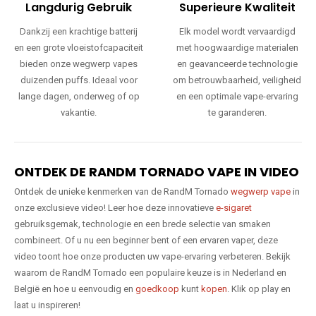
Langdurig Gebruik
Superieure Kwaliteit
Dankzij een krachtige batterij
Elk model wordt vervaardigd
en een grote vloeistofcapaciteit
met hoogwaardige materialen
bieden onze wegwerp vapes
en geavanceerde technologie
duizenden puffs. Ideaal voor
om betrouwbaarheid, veiligheid
lange dagen, onderweg of op
en een optimale vape-ervaring
vakantie.
te garanderen.
ONTDEK DE RANDM TORNADO VAPE IN VIDEO
Ontdek de unieke kenmerken van de RandM Tornado
wegwerp vape
in
onze exclusieve video! Leer hoe deze innovatieve
e-sigaret
gebruiksgemak, technologie en een brede selectie van smaken
combineert. Of u nu een beginner bent of een ervaren vaper, deze
video toont hoe onze producten uw vape-ervaring verbeteren. Bekijk
waarom de RandM Tornado een populaire keuze is in Nederland en
België en hoe u eenvoudig en
goedkoop
kunt
kopen
. Klik op play en
laat u inspireren!