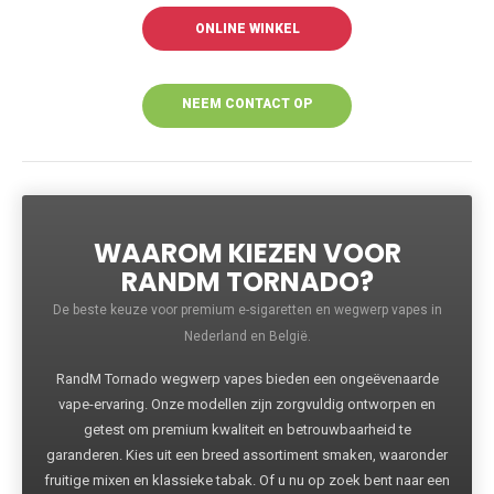
ONLINE WINKEL
NEEM CONTACT OP
VOOR MEER
INFORMATIE
WAAROM KIEZEN VOOR
RANDM TORNADO?
De beste keuze voor premium e-sigaretten en wegwerp vapes in
Nederland en België.
RandM Tornado wegwerp vapes bieden een ongeëvenaarde
vape-ervaring. Onze modellen zijn zorgvuldig ontworpen en
getest om premium kwaliteit en betrouwbaarheid te
garanderen. Kies uit een breed assortiment smaken, waaronder
fruitige mixen en klassieke tabak. Of u nu op zoek bent naar een