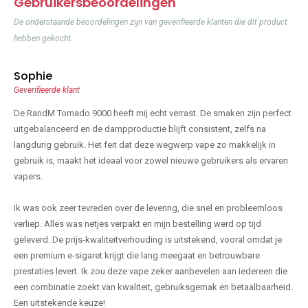
Gebruikersbeoordelingen
De onderstaande beoordelingen zijn van geverifieerde klanten die dit product
hebben gekocht.
Sophie
Geverifieerde klant
De RandM Tornado 9000 heeft mij echt verrast. De smaken zijn perfect
uitgebalanceerd en de dampproductie blijft consistent, zelfs na
langdurig gebruik. Het feit dat deze wegwerp vape zo makkelijk in
gebruik is, maakt het ideaal voor zowel nieuwe gebruikers als ervaren
vapers.
Ik was ook zeer tevreden over de levering, die snel en probleemloos
verliep. Alles was netjes verpakt en mijn bestelling werd op tijd
geleverd. De prijs-kwaliteitverhouding is uitstekend, vooral omdat je
een premium e-sigaret krijgt die lang meegaat en betrouwbare
prestaties levert. Ik zou deze vape zeker aanbevelen aan iedereen die
een combinatie zoekt van kwaliteit, gebruiksgemak en betaalbaarheid.
Een uitstekende keuze!