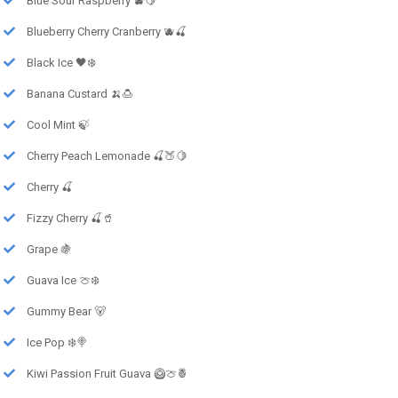
Blue Sour Raspberry 🫐🍋
Blueberry Cherry Cranberry 🫐🍒
Black Ice 🖤❄️
Banana Custard 🍌🍮
Cool Mint 🍃
Cherry Peach Lemonade 🍒🍑🍋
Cherry 🍒
Fizzy Cherry 🍒🥤
Grape 🍇
Guava Ice 🍈❄️
Gummy Bear 🐻
Ice Pop ❄️🍭
Kiwi Passion Fruit Guava 🥝🍈🍍