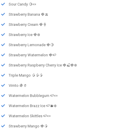
Sour Candy 🍋🍬
Strawberry Banana 🍓🍌
Strawberry Cream 🍓🍦
Strawberry Ice 🍓❄️
Strawberry Lemonade 🍓🍋
Strawberry Watermelon 🍓🍉
Strawberry Raspberry Cherry Ice 🍓🍒🍓❄️
Triple Mango 🥭🥭🥭
Vimto 🍇🥤
Watermelon Bubblegum 🍉🍬
Watermelon Brazz Ice 🍉🫐❄️
Watermelon Skittles 🍉🍬
Strawberry Mango 🍓🥭