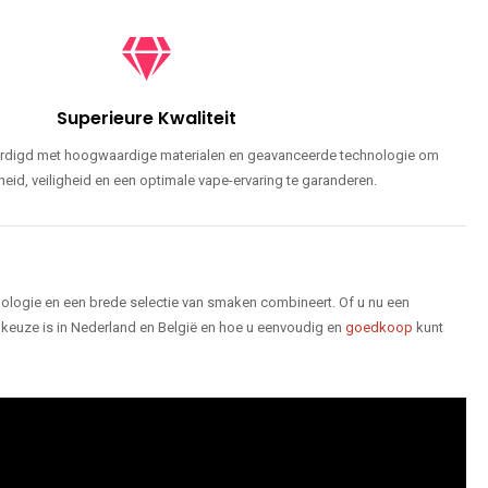
Superieure Kwaliteit
ardigd met hoogwaardige materialen en geavanceerde technologie om
id, veiligheid en een optimale vape-ervaring te garanderen.
logie en een brede selectie van smaken combineert. Of u nu een
keuze is in Nederland en België en hoe u eenvoudig en
goedkoop
kunt