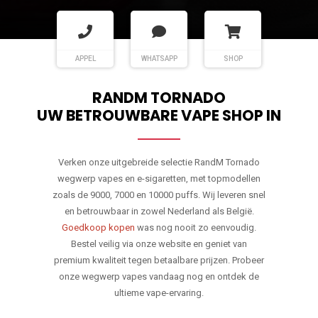
APPEL
WHATSAPP
SHOP
RANDM TORNADO
UW BETROUWBARE VAPE SHOP IN
Verken onze uitgebreide selectie RandM Tornado
wegwerp vapes en e-sigaretten, met topmodellen
zoals de 9000, 7000 en 10000 puffs. Wij leveren snel
en betrouwbaar in zowel Nederland als België.
Goedkoop kopen
was nog nooit zo eenvoudig.
Bestel veilig via onze website en geniet van
premium kwaliteit tegen betaalbare prijzen. Probeer
onze wegwerp vapes vandaag nog en ontdek de
ultieme vape-ervaring.