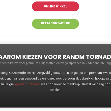
ONLINE WINKEL
NEEM CONTACT OP
VOOR MEER
INFORMATIE
AROM KIEZEN VOOR RANDM TORNA
e beste keuze voor premium e-sigaretten en wegwerp vapes in Nederland en Belgi
ng. Onze modellen zijn zorgvuldig ontworpen en getest om premium kwaliteit
oek bent naar een eenvoudige e-sigaret voor persoonlijk gebruik of hoogwaa
 en België,
goedkoop kopen
was nog nooit zo makkelijk. Bestel vandaag nog
betalen.