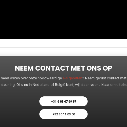
NEEM CONTACT MET ONS OP
 u meer weten over onze hoogwaardige
e-sigaretten
? Neem gerust contact met o
steuning. Of u nu in Nederland of België bent, wij staan voor u klaar om u te 
+31 6 84 67 69 87
+32 50 11 03 00