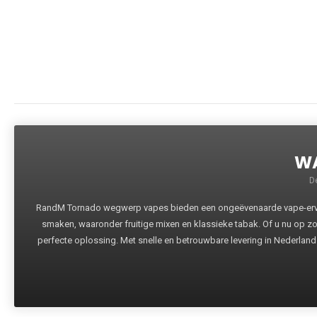
WA
D
RandM Tornado wegwerp vapes bieden een ongeëvenaarde vape-ervari
smaken, waaronder fruitige mixen en klassieke tabak. Of u nu op z
perfecte oplossing. Met snelle en betrouwbare levering in Nederland