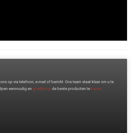
ns op via telefoon, e-mail of bericht. Ons team staat klaar om u te
helpen eenvoudig en
goedkoop
de beste producten te
kopen
.