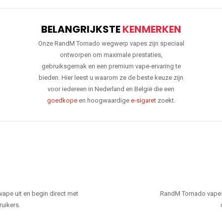
BELANGRIJKSTE
KENMERKEN
Onze RandM Tornado wegwerp vapes zijn speciaal
ontworpen om maximale prestaties,
gebruiksgemak en een premium vape-ervaring te
bieden. Hier leest u waarom ze de beste keuze zijn
voor iedereen in Nederland en België die een
goedkope
en hoogwaardige
e-sigaret
zoekt.
ape uit en begin direct met
RandM Tornado vapes
ruikers.