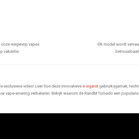
den onze wegwerp vapes
Elk model wordt verva
p vakantie.
betrouwbaarhe
e exclusieve video! Leer hoe deze innovatieve
e-sigaret
gebruiksgemak, techno
 uw vape-ervaring verbeteren. Bekijk waarom de RandM Tornado een populaire 