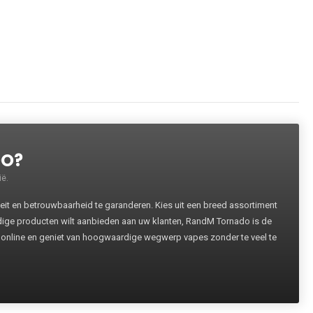
DO?
ë.
 en betrouwbaarheid te garanderen. Kies uit een breed assortiment
rdige producten wilt aanbieden aan uw klanten, RandM Tornado is de
 online en geniet van hoogwaardige wegwerp vapes zonder te veel te