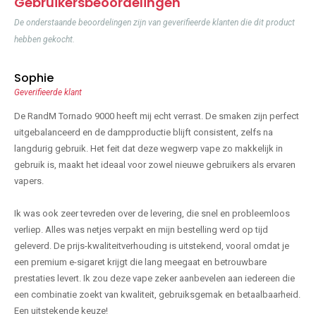
Gebruikersbeoordelingen
De onderstaande beoordelingen zijn van geverifieerde klanten die dit product
hebben gekocht.
Sophie
Geverifieerde klant
De RandM Tornado 9000 heeft mij echt verrast. De smaken zijn perfect
uitgebalanceerd en de dampproductie blijft consistent, zelfs na
langdurig gebruik. Het feit dat deze wegwerp vape zo makkelijk in
gebruik is, maakt het ideaal voor zowel nieuwe gebruikers als ervaren
vapers.
Ik was ook zeer tevreden over de levering, die snel en probleemloos
verliep. Alles was netjes verpakt en mijn bestelling werd op tijd
geleverd. De prijs-kwaliteitverhouding is uitstekend, vooral omdat je
een premium e-sigaret krijgt die lang meegaat en betrouwbare
prestaties levert. Ik zou deze vape zeker aanbevelen aan iedereen die
een combinatie zoekt van kwaliteit, gebruiksgemak en betaalbaarheid.
Een uitstekende keuze!