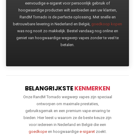
eenvoudige e-sigaret voor persoonlijk gebruik of
hoogwaardige producten wilt aanbieden aan uw klanten,
RandM Tornado is de perfecte oplossing. Met snelle en
betrouwbare levering in Nederland en België,
goedkoop kopen
was nog nooit zo makkelijk. Bestel vandaag nog online en
geniet van hoogwaardige wegwerp vapes zonder te veel te
betalen.
BELANGRIJKSTE
KENMERKEN
Onze RandM Tornado wegwerp vapes zijn speciaal
ontworpen om maximale prestaties,
gebruiksgemak en een premium vape-ervaring te
bieden. Hier leest u waarom ze de beste keuze zijn
voor iedereen in Nederland en België die een
goedkope
en hoogwaardige
e-sigaret
zoekt.