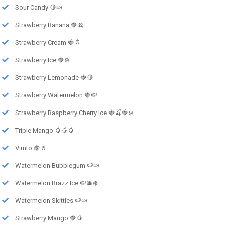
Sour Candy 🍋🍬
Strawberry Banana 🍓🍌
Strawberry Cream 🍓🍦
Strawberry Ice 🍓❄️
Strawberry Lemonade 🍓🍋
Strawberry Watermelon 🍓🍉
Strawberry Raspberry Cherry Ice 🍓🍒🍓❄️
Triple Mango 🥭🥭🥭
Vimto 🍇🥤
Watermelon Bubblegum 🍉🍬
Watermelon Brazz Ice 🍉🫐❄️
Watermelon Skittles 🍉🍬
Strawberry Mango 🍓🥭