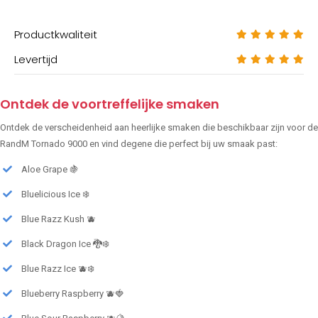
Productkwaliteit
Levertijd
Ontdek de voortreffelijke smaken
Ontdek de verscheidenheid aan heerlijke smaken die beschikbaar zijn voor de
RandM Tornado 9000 en vind degene die perfect bij uw smaak past:
Aloe Grape 🍇
Bluelicious Ice ❄️
Blue Razz Kush 🫐
Black Dragon Ice 🐉❄️
Blue Razz Ice 🫐❄️
Blueberry Raspberry 🫐🍓