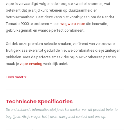
vape is vervaardigd volgens de hoogste kwaliteitsnormen, wat
betekent dat je altijd kunt rekenen op duurzaamheid en
betrouwbaarheid. Laat deze kans niet voorbijgaan om de RandM
Tornado 9000 te proberen – een
wegwerp vape
die innovatie,
gebruiksgemak en waarde perfect combineert.
Ontdek onze premium selectie smaken, variërend van vertrouwde
fruitige klassiekers tot gedurfde nieuwe combinaties die je zintuigen
prikkelen. Kies de perfecte smaak die bij jouw voorkeuren past en
maak je
vape-ervaring
werkelijk uniek.
Lees meer
Technische Specificaties
De onderstaande informatie helpt je de kenmerken van dit product beter te
begrijpen. Als je vragen hebt, neem dan gerust contact met ons op.