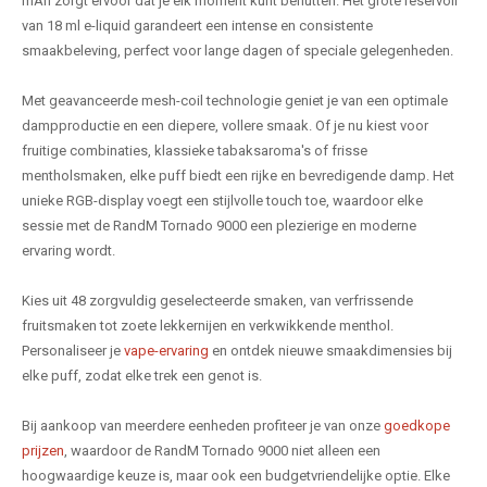
mAh zorgt ervoor dat je elk moment kunt benutten. Het grote reservoir
van 18 ml e-liquid garandeert een intense en consistente
smaakbeleving, perfect voor lange dagen of speciale gelegenheden.
Met geavanceerde mesh-coil technologie geniet je van een optimale
dampproductie en een diepere, vollere smaak. Of je nu kiest voor
fruitige combinaties, klassieke tabaksaroma's of frisse
mentholsmaken, elke puff biedt een rijke en bevredigende damp. Het
unieke RGB-display voegt een stijlvolle touch toe, waardoor elke
sessie met de RandM Tornado 9000 een plezierige en moderne
ervaring wordt.
Kies uit 48 zorgvuldig geselecteerde smaken, van verfrissende
fruitsmaken tot zoete lekkernijen en verkwikkende menthol.
Personaliseer je
vape-ervaring
en ontdek nieuwe smaakdimensies bij
elke puff, zodat elke trek een genot is.
Bij aankoop van meerdere eenheden profiteer je van onze
goedkope
prijzen
, waardoor de RandM Tornado 9000 niet alleen een
hoogwaardige keuze is, maar ook een budgetvriendelijke optie. Elke