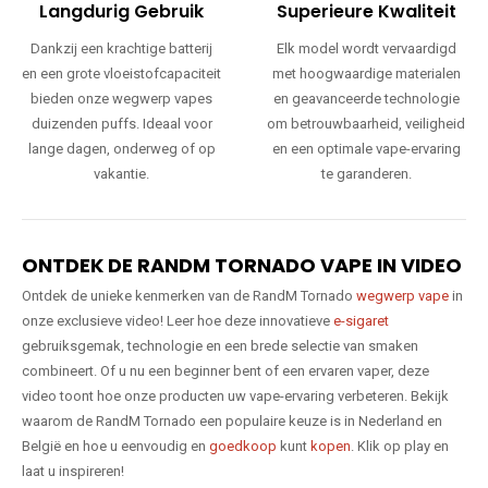
Langdurig Gebruik
Superieure Kwaliteit
Dankzij een krachtige batterij
Elk model wordt vervaardigd
en een grote vloeistofcapaciteit
met hoogwaardige materialen
bieden onze wegwerp vapes
en geavanceerde technologie
duizenden puffs. Ideaal voor
om betrouwbaarheid, veiligheid
lange dagen, onderweg of op
en een optimale vape-ervaring
vakantie.
te garanderen.
ONTDEK DE RANDM TORNADO VAPE IN VIDEO
Ontdek de unieke kenmerken van de RandM Tornado
wegwerp vape
in
onze exclusieve video! Leer hoe deze innovatieve
e-sigaret
gebruiksgemak, technologie en een brede selectie van smaken
combineert. Of u nu een beginner bent of een ervaren vaper, deze
video toont hoe onze producten uw vape-ervaring verbeteren. Bekijk
waarom de RandM Tornado een populaire keuze is in Nederland en
België en hoe u eenvoudig en
goedkoop
kunt
kopen
. Klik op play en
laat u inspireren!