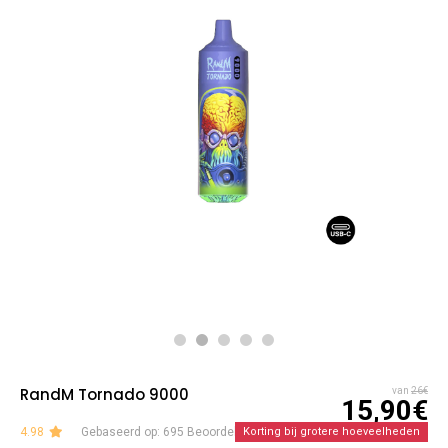
RandM Tornado 9000
van
26€
15,90€
4.98
Gebaseerd op: 695 Beoordelingen
Korting bij grotere hoeveelheden