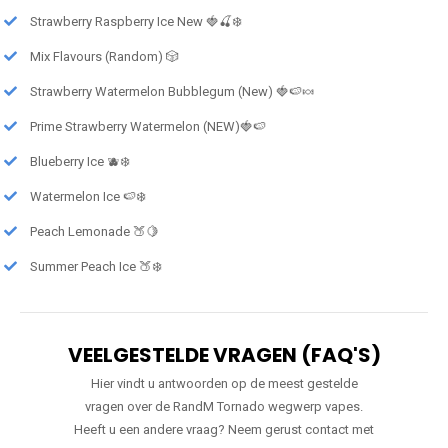
Strawberry Raspberry Ice New 🍓🍒❄️
Mix Flavours (Random) 🎲
Strawberry Watermelon Bubblegum (New) 🍓🍉🍬
Prime Strawberry Watermelon (NEW)🍓🍉
Blueberry Ice 🫐❄️
Watermelon Ice 🍉❄️
Peach Lemonade 🍑🍋
Summer Peach Ice 🍑❄️
VEELGESTELDE VRAGEN (FAQ'S)
Hier vindt u antwoorden op de meest gestelde
vragen over de RandM Tornado wegwerp vapes.
Heeft u een andere vraag? Neem gerust contact met