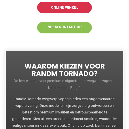
ONLINE WINKEL
NEEM CONTACT OP
VOOR MEER
INFORMATIE
WAAROM KIEZEN VOOR
RANDM TORNADO?
De beste keuze voor premium e-sigaretten en wegwerp vapes in
Nederland en België.
RandM Tornado wegwerp vapes bieden een ongeëvenaarde
vape-ervaring. Onze modellen zijn zorgvuldig ontworpen en
getest om premium kwaliteit en betrouwbaarheid te
garanderen. Kies uit een breed assortiment smaken, waaronder
fruitige mixen en klassieke tabak. Of u nu op zoek bent naar een