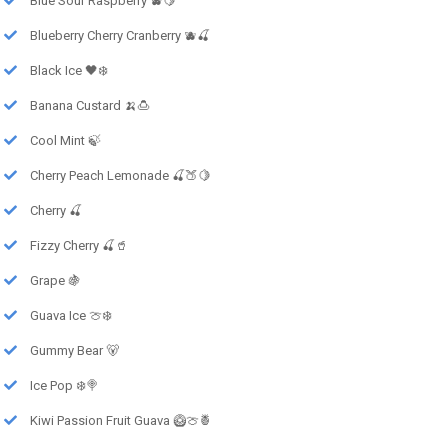
Blue Sour Raspberry 🫐🍋
Blueberry Cherry Cranberry 🫐🍒
Black Ice 🖤❄️
Banana Custard 🍌🍮
Cool Mint 🍃
Cherry Peach Lemonade 🍒🍑🍋
Cherry 🍒
Fizzy Cherry 🍒🥤
Grape 🍇
Guava Ice 🍈❄️
Gummy Bear 🐻
Ice Pop ❄️🍭
Kiwi Passion Fruit Guava 🥝🍈🍍