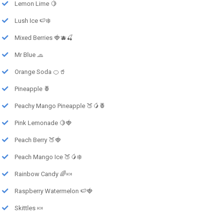
Lemon Lime 🍋
Lush Ice 🍉❄️
Mixed Berries 🍓🫐🍒
Mr Blue 🧢
Orange Soda 🍊🥤
Pineapple 🍍
Peachy Mango Pineapple 🍑🥭🍍
Pink Lemonade 🍋🍓
Peach Berry 🍑🍓
Peach Mango Ice 🍑🥭❄️
Rainbow Candy 🌈🍬
Raspberry Watermelon 🍉🍓
Skittles 🍬