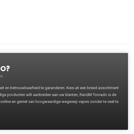
DO?
ë.
 en betrouwbaarheid te garanderen. Kies uit een breed assortiment
rdige producten wilt aanbieden aan uw klanten, RandM Tornado is de
 online en geniet van hoogwaardige wegwerp vapes zonder te veel te