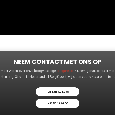
NEEM CONTACT MET ONS OP
 u meer weten over onze hoogwaardige
e-sigaretten
? Neem gerust contact met o
steuning. Of u nu in Nederland of België bent, wij staan voor u klaar om u te 
+31 6 84 67 69 87
+32 50 11 03 00