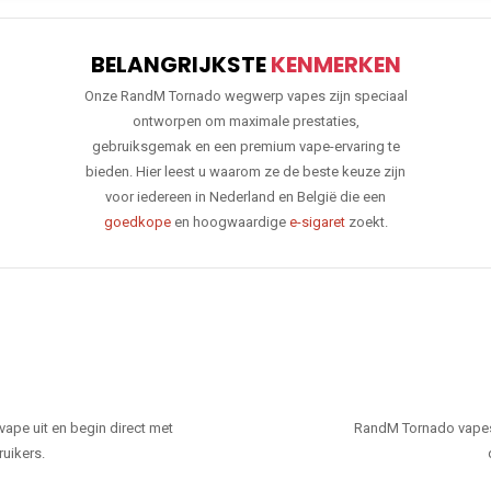
BELANGRIJKSTE
KENMERKEN
Onze RandM Tornado wegwerp vapes zijn speciaal
ontworpen om maximale prestaties,
gebruiksgemak en een premium vape-ervaring te
bieden. Hier leest u waarom ze de beste keuze zijn
voor iedereen in Nederland en België die een
goedkope
en hoogwaardige
e-sigaret
zoekt.
ape uit en begin direct met
RandM Tornado vapes
ruikers.