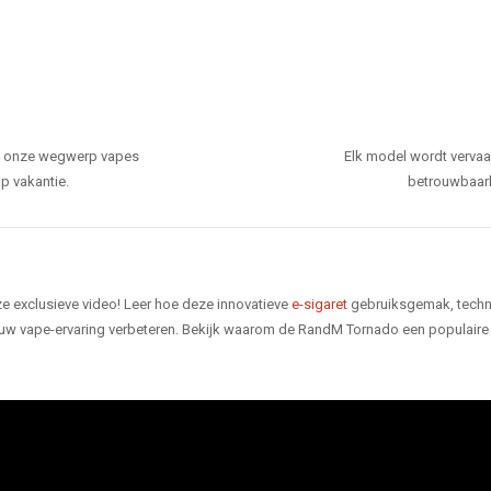
den onze wegwerp vapes
Elk model wordt verva
p vakantie.
betrouwbaarhe
e exclusieve video! Leer hoe deze innovatieve
e-sigaret
gebruiksgemak, techno
 uw vape-ervaring verbeteren. Bekijk waarom de RandM Tornado een populaire 