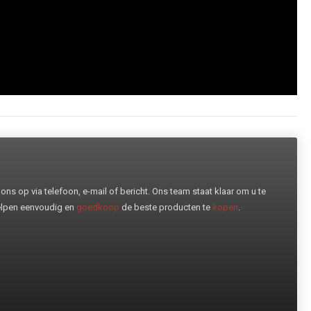
ns op via telefoon, e-mail of bericht. Ons team staat klaar om u te
helpen eenvoudig en
goedkoop
de beste producten te
kopen
.