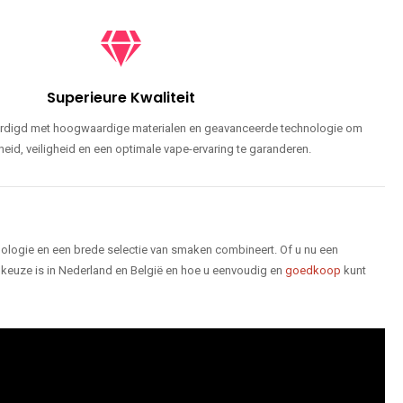
Superieure Kwaliteit
ardigd met hoogwaardige materialen en geavanceerde technologie om
id, veiligheid en een optimale vape-ervaring te garanderen.
logie en een brede selectie van smaken combineert. Of u nu een
keuze is in Nederland en België en hoe u eenvoudig en
goedkoop
kunt