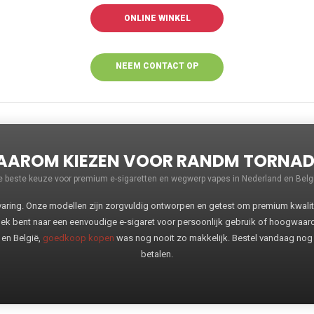
ONLINE WINKEL
NEEM CONTACT OP
VOOR MEER
INFORMATIE
AROM KIEZEN VOOR RANDM TORNA
e beste keuze voor premium e-sigaretten en wegwerp vapes in Nederland en Belgi
ng. Onze modellen zijn zorgvuldig ontworpen en getest om premium kwaliteit
oek bent naar een eenvoudige e-sigaret voor persoonlijk gebruik of hoogwaa
 en België,
goedkoop kopen
was nog nooit zo makkelijk. Bestel vandaag nog
betalen.