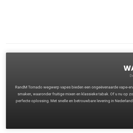
WA
D
RandM Tornado wegwerp vapes bieden een ongeëvenaarde vape-ervari
smaken, waaronder fruitige mixen en klassieke tabak. Of u nu op z
perfecte oplossing. Met snelle en betrouwbare levering in Nederland