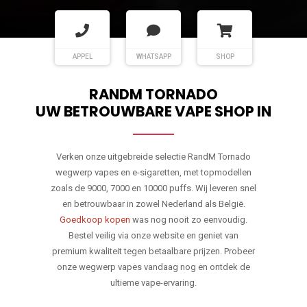
APPEL
WHATSAPP
SHOP
RANDM TORNADO
UW BETROUWBARE VAPE SHOP IN
Verken onze uitgebreide selectie RandM Tornado
wegwerp vapes en e-sigaretten, met topmodellen
zoals de 9000, 7000 en 10000 puffs. Wij leveren snel
en betrouwbaar in zowel Nederland als België.
Goedkoop kopen
was nog nooit zo eenvoudig.
Bestel veilig via onze website en geniet van
premium kwaliteit tegen betaalbare prijzen. Probeer
onze wegwerp vapes vandaag nog en ontdek de
ultieme vape-ervaring.