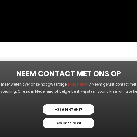
NEEM CONTACT MET ONS OP
 u meer weten over onze hoogwaardige
e-sigaretten
? Neem gerust contact met o
steuning. Of u nu in Nederland of België bent, wij staan voor u klaar om u te 
+31 6 84 67 69 87
+32 50 11 03 00