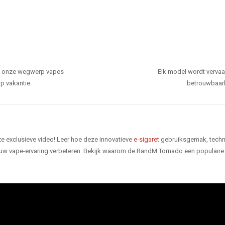
den onze wegwerp vapes
Elk model wordt verva
p vakantie.
betrouwbaarhe
e exclusieve video! Leer hoe deze innovatieve
e-sigaret
gebruiksgemak, techno
 uw vape-ervaring verbeteren. Bekijk waarom de RandM Tornado een populaire 