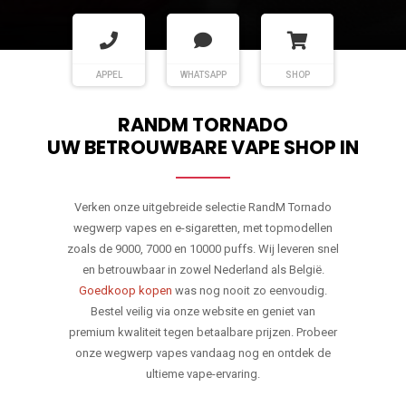
APPEL
WHATSAPP
SHOP
RANDM TORNADO
UW BETROUWBARE VAPE SHOP IN
Verken onze uitgebreide selectie RandM Tornado
wegwerp vapes en e-sigaretten, met topmodellen
zoals de 9000, 7000 en 10000 puffs. Wij leveren snel
en betrouwbaar in zowel Nederland als België.
Goedkoop kopen
was nog nooit zo eenvoudig.
Bestel veilig via onze website en geniet van
premium kwaliteit tegen betaalbare prijzen. Probeer
onze wegwerp vapes vandaag nog en ontdek de
ultieme vape-ervaring.