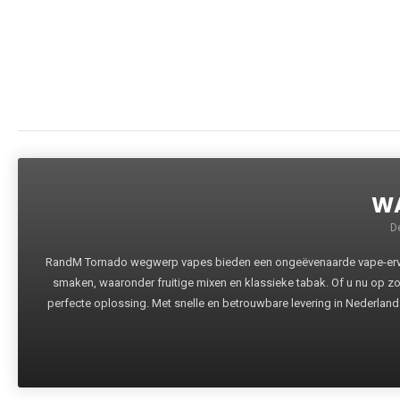
WA
D
RandM Tornado wegwerp vapes bieden een ongeëvenaarde vape-ervari
smaken, waaronder fruitige mixen en klassieke tabak. Of u nu op z
perfecte oplossing. Met snelle en betrouwbare levering in Nederland