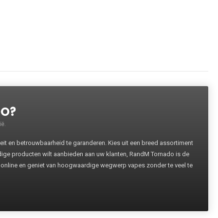
DO?
ë.
 en betrouwbaarheid te garanderen. Kies uit een breed assortiment
rdige producten wilt aanbieden aan uw klanten, RandM Tornado is de
 online en geniet van hoogwaardige wegwerp vapes zonder te veel te