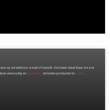
ns op via telefoon, e-mail of bericht. Ons team staat klaar om u te
helpen eenvoudig en
goedkoop
de beste producten te
kopen
.