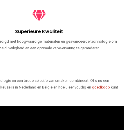
Superieure Kwaliteit
ardigd met hoogwaardige materialen en geavanceerde technologie om
id, veiligheid en een optimale vape-ervaring te garanderen.
logie en een brede selectie van smaken combineert. Of u nu een
keuze is in Nederland en België en hoe u eenvoudig en
goedkoop
kunt