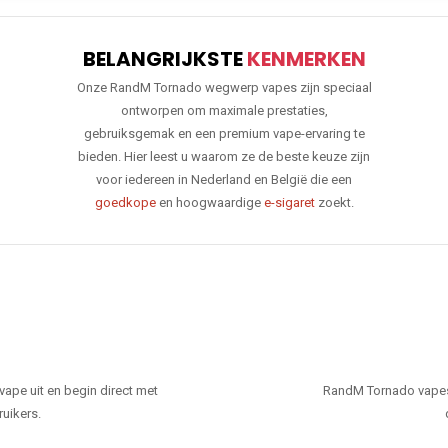
BELANGRIJKSTE
KENMERKEN
Onze RandM Tornado wegwerp vapes zijn speciaal
ontworpen om maximale prestaties,
gebruiksgemak en een premium vape-ervaring te
bieden. Hier leest u waarom ze de beste keuze zijn
voor iedereen in Nederland en België die een
goedkope
en hoogwaardige
e-sigaret
zoekt.
ape uit en begin direct met
RandM Tornado vapes
ruikers.