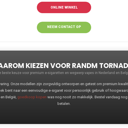
ONLINE WINKEL
NEEM CONTACT OP
VOOR MEER
INFORMATIE
AROM KIEZEN VOOR RANDM TORNA
e beste keuze voor premium e-sigaretten en wegwerp vapes in Nederland en Belgi
ng. Onze modellen zijn zorgvuldig ontworpen en getest om premium kwaliteit
oek bent naar een eenvoudige e-sigaret voor persoonlijk gebruik of hoogwaa
 en België,
goedkoop kopen
was nog nooit zo makkelijk. Bestel vandaag nog
betalen.