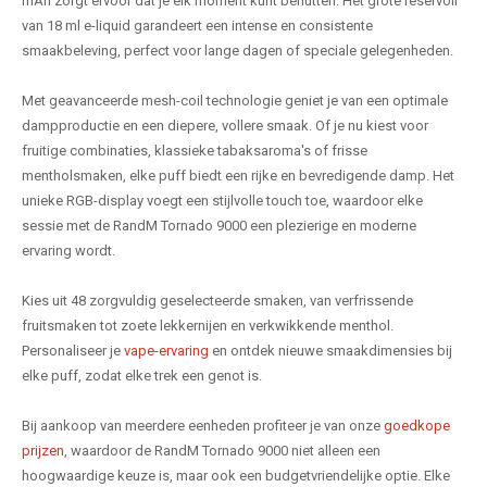
mAh zorgt ervoor dat je elk moment kunt benutten. Het grote reservoir
van 18 ml e-liquid garandeert een intense en consistente
smaakbeleving, perfect voor lange dagen of speciale gelegenheden.
Met geavanceerde mesh-coil technologie geniet je van een optimale
dampproductie en een diepere, vollere smaak. Of je nu kiest voor
fruitige combinaties, klassieke tabaksaroma's of frisse
mentholsmaken, elke puff biedt een rijke en bevredigende damp. Het
unieke RGB-display voegt een stijlvolle touch toe, waardoor elke
sessie met de RandM Tornado 9000 een plezierige en moderne
ervaring wordt.
Kies uit 48 zorgvuldig geselecteerde smaken, van verfrissende
fruitsmaken tot zoete lekkernijen en verkwikkende menthol.
Personaliseer je
vape-ervaring
en ontdek nieuwe smaakdimensies bij
elke puff, zodat elke trek een genot is.
Bij aankoop van meerdere eenheden profiteer je van onze
goedkope
prijzen
, waardoor de RandM Tornado 9000 niet alleen een
hoogwaardige keuze is, maar ook een budgetvriendelijke optie. Elke