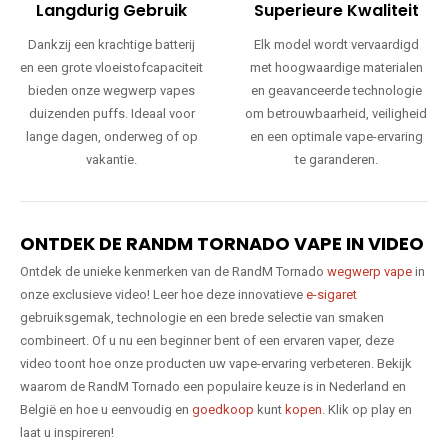
Langdurig Gebruik
Superieure Kwaliteit
Dankzij een krachtige batterij
Elk model wordt vervaardigd
en een grote vloeistofcapaciteit
met hoogwaardige materialen
bieden onze wegwerp vapes
en geavanceerde technologie
duizenden puffs. Ideaal voor
om betrouwbaarheid, veiligheid
lange dagen, onderweg of op
en een optimale vape-ervaring
vakantie.
te garanderen.
ONTDEK DE RANDM TORNADO VAPE IN VIDEO
Ontdek de unieke kenmerken van de RandM Tornado
wegwerp vape
in
onze exclusieve video! Leer hoe deze innovatieve
e-sigaret
gebruiksgemak, technologie en een brede selectie van smaken
combineert. Of u nu een beginner bent of een ervaren vaper, deze
video toont hoe onze producten uw vape-ervaring verbeteren. Bekijk
waarom de RandM Tornado een populaire keuze is in Nederland en
België en hoe u eenvoudig en
goedkoop
kunt
kopen
. Klik op play en
laat u inspireren!