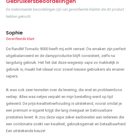
Gebruikersbeoordelingen
De onderstaande beoordelingen zijn van geverifieerde klanten die dit product
hebben gekocht.
Sophie
Geverifieerde klant
De RandM Tornado 9000 heeft mij echt verrast. De smaken zijn perfect
uitgebalanceerd en de dampproductie blijft consistent, zelfs na
langdurig gebruik. Het feit dat deze wegwerp vape zo makkelijk in
gebruik is, maakt het ideaal voor zowel nieuwe gebruikers als ervaren
vapers.
Ik was ook zeer tevreden over de levering, die snel en probleemloos
verliep. Alles was netjes verpakt en mijn bestelling werd op tijd
geleverd. De prijs-kwaliteitverhouding is uitstekend, vooral omdat je
een premium e-sigaret krijgt die lang meegaat en betrouwbare
prestaties levert. Ik zou deze vape zeker aanbevelen aan iedereen die
een combinatie zoekt van kwaliteit, gebruiksgemak en betaalbaarheid.
Een uitstekende keuze!