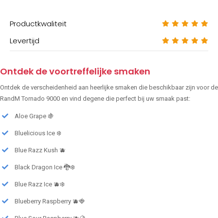
Productkwaliteit
Levertijd
Ontdek de voortreffelijke smaken
Ontdek de verscheidenheid aan heerlijke smaken die beschikbaar zijn voor de
RandM Tornado 9000 en vind degene die perfect bij uw smaak past:
Aloe Grape 🍇
Bluelicious Ice ❄️
Blue Razz Kush 🫐
Black Dragon Ice 🐉❄️
Blue Razz Ice 🫐❄️
Blueberry Raspberry 🫐🍓