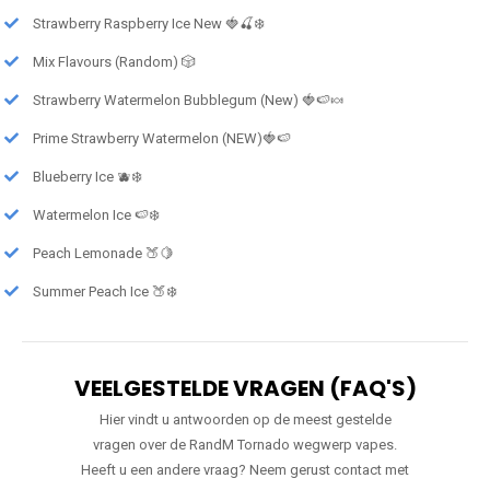
Strawberry Raspberry Ice New 🍓🍒❄️
Mix Flavours (Random) 🎲
Strawberry Watermelon Bubblegum (New) 🍓🍉🍬
Prime Strawberry Watermelon (NEW)🍓🍉
Blueberry Ice 🫐❄️
Watermelon Ice 🍉❄️
Peach Lemonade 🍑🍋
Summer Peach Ice 🍑❄️
VEELGESTELDE VRAGEN (FAQ'S)
Hier vindt u antwoorden op de meest gestelde
vragen over de RandM Tornado wegwerp vapes.
Heeft u een andere vraag? Neem gerust contact met