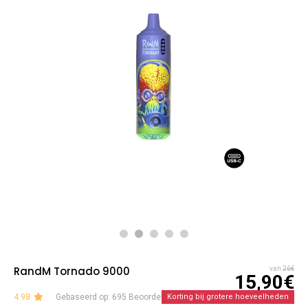
RandM Tornado 9000
van
26€
15,90€
4.98
Gebaseerd op: 695 Beoordelingen
Korting bij grotere hoeveelheden