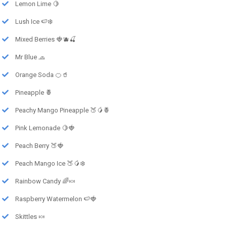
Lemon Lime 🍋
Lush Ice 🍉❄️
Mixed Berries 🍓🫐🍒
Mr Blue 🧢
Orange Soda 🍊🥤
Pineapple 🍍
Peachy Mango Pineapple 🍑🥭🍍
Pink Lemonade 🍋🍓
Peach Berry 🍑🍓
Peach Mango Ice 🍑🥭❄️
Rainbow Candy 🌈🍬
Raspberry Watermelon 🍉🍓
Skittles 🍬