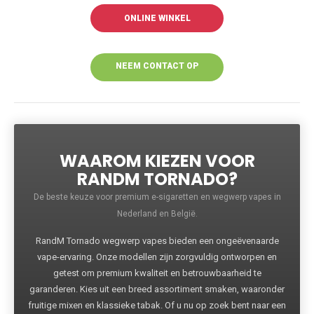
ONLINE WINKEL
NEEM CONTACT OP
VOOR MEER
INFORMATIE
WAAROM KIEZEN VOOR
RANDM TORNADO?
De beste keuze voor premium e-sigaretten en wegwerp vapes in
Nederland en België.
RandM Tornado wegwerp vapes bieden een ongeëvenaarde
vape-ervaring. Onze modellen zijn zorgvuldig ontworpen en
getest om premium kwaliteit en betrouwbaarheid te
garanderen. Kies uit een breed assortiment smaken, waaronder
fruitige mixen en klassieke tabak. Of u nu op zoek bent naar een