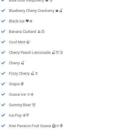
Blue Sour Raspberry 🫐🍋
Blueberry Cherry Cranberry 🫐🍒
Black Ice 🖤❄️
Banana Custard 🍌🍮
Cool Mint 🍃
Cherry Peach Lemonade 🍒🍑🍋
Cherry 🍒
Fizzy Cherry 🍒🥤
Grape 🍇
Guava Ice 🍈❄️
Gummy Bear 🐻
Ice Pop ❄️🍭
Kiwi Passion Fruit Guava 🥝🍈🍍