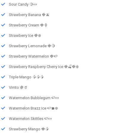
Sour Candy 🍋🍬
Strawberry Banana 🍓🍌
Strawberry Cream 🍓🍦
Strawberry Ice 🍓❄️
Strawberry Lemonade 🍓🍋
Strawberry Watermelon 🍓🍉
Strawberry Raspberry Cherry Ice 🍓🍒🍓❄️
Triple Mango 🥭🥭🥭
Vimto 🍇🥤
Watermelon Bubblegum 🍉🍬
Watermelon Brazz Ice 🍉🫐❄️
Watermelon Skittles 🍉🍬
Strawberry Mango 🍓🥭