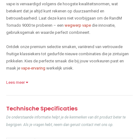
vape is vervaardigd volgens de hoogste kwaliteitsnormen, wat
betekent dat je altijd kunt rekenen op duurzaamheid en
betrouwbaarheid. Laat deze kans niet voorbijgaan om de RandM
Tornado 9000 te proberen – een
wegwerp vape
die innovatie,
gebruiksgemak en waarde perfect combineert.
Ontdek onze premium selectie smaken, variërend van vertrouwde
fruitige klassiekers tot gedurfde nieuwe combinaties die je zintuigen
prikkelen. Kies de perfecte smaak die bij jouw voorkeuren past en
maak je
vape-ervaring
werkelijk uniek.
Lees meer
Technische Specificaties
De onderstaande informatie helpt je de kenmerken van dit product beter te
begrijpen. Als je vragen hebt, neem dan gerust contact met ons op.