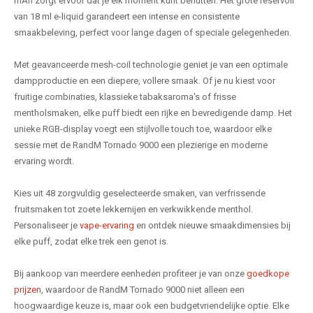
mAh zorgt ervoor dat je elk moment kunt benutten. Het grote reservoir
van 18 ml e-liquid garandeert een intense en consistente
smaakbeleving, perfect voor lange dagen of speciale gelegenheden.
Met geavanceerde mesh-coil technologie geniet je van een optimale
dampproductie en een diepere, vollere smaak. Of je nu kiest voor
fruitige combinaties, klassieke tabaksaroma's of frisse
mentholsmaken, elke puff biedt een rijke en bevredigende damp. Het
unieke RGB-display voegt een stijlvolle touch toe, waardoor elke
sessie met de RandM Tornado 9000 een plezierige en moderne
ervaring wordt.
Kies uit 48 zorgvuldig geselecteerde smaken, van verfrissende
fruitsmaken tot zoete lekkernijen en verkwikkende menthol.
Personaliseer je
vape-ervaring
en ontdek nieuwe smaakdimensies bij
elke puff, zodat elke trek een genot is.
Bij aankoop van meerdere eenheden profiteer je van onze
goedkope
prijzen
, waardoor de RandM Tornado 9000 niet alleen een
hoogwaardige keuze is, maar ook een budgetvriendelijke optie. Elke