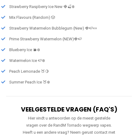
Strawberry Raspberry Ice New 🍓🍒❄️
Mix Flavours (Random) 🎲
Strawberry Watermelon Bubblegum (New) 🍓🍉🍬
Prime Strawberry Watermelon (NEW)🍓🍉
Blueberry Ice 🫐❄️
Watermelon Ice 🍉❄️
Peach Lemonade 🍑🍋
Summer Peach Ice 🍑❄️
VEELGESTELDE VRAGEN (FAQ'S)
Hier vindt u antwoorden op de meest gestelde
vragen over de RandM Tornado wegwerp vapes.
Heeft u een andere vraag? Neem gerust contact met