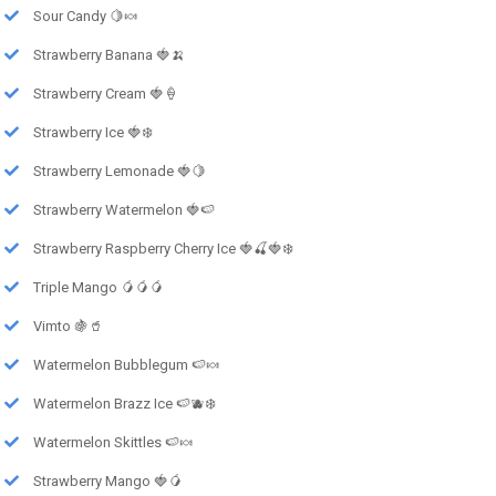
Sour Candy 🍋🍬
Strawberry Banana 🍓🍌
Strawberry Cream 🍓🍦
Strawberry Ice 🍓❄️
Strawberry Lemonade 🍓🍋
Strawberry Watermelon 🍓🍉
Strawberry Raspberry Cherry Ice 🍓🍒🍓❄️
Triple Mango 🥭🥭🥭
Vimto 🍇🥤
Watermelon Bubblegum 🍉🍬
Watermelon Brazz Ice 🍉🫐❄️
Watermelon Skittles 🍉🍬
Strawberry Mango 🍓🥭