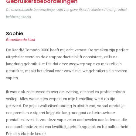
Gebruikersbeoordelingen
De onderstaande beoordelingen zijn van geverifieerde klanten die dit product
hebben gekocht.
Sophie
Geverifieerde klant
De RandM Tornado 9000 heeft mij echt verrast. De smaken zijn perfect
uitgebalanceerd en de dampproductie blijft consistent, zelfs na
langdurig gebruik. Het feit dat deze wegwerp vape zo makkelijk in
gebruik is, maakt het ideaal voor zowel nieuwe gebruikers als ervaren
vapers.
Ik was ook zeer tevreden over de levering, die snel en probleemloos
verliep. Alles was netjes verpakt en mijn bestelling werd op tijd
geleverd. De prijs-kwaliteitverhouding is uitstekend, vooral omdat je
een premium e-sigaret krijgt die lang meegaat en betrouwbare
prestaties levert. Ik zou deze vape zeker aanbevelen aan iedereen die
een combinatie zoekt van kwaliteit, gebruiksgemak en betaalbaarheid.
Een uitstekende keuze!