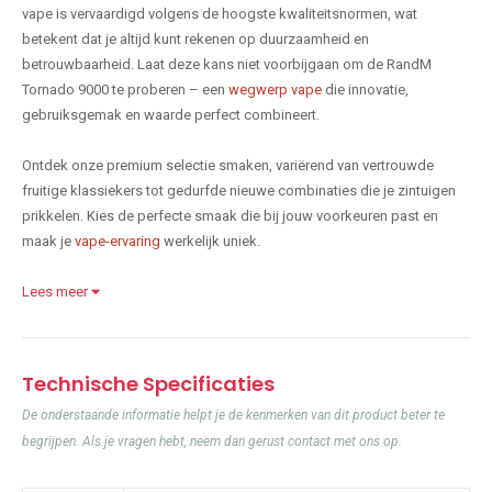
vape is vervaardigd volgens de hoogste kwaliteitsnormen, wat
betekent dat je altijd kunt rekenen op duurzaamheid en
betrouwbaarheid. Laat deze kans niet voorbijgaan om de RandM
Tornado 9000 te proberen – een
wegwerp vape
die innovatie,
gebruiksgemak en waarde perfect combineert.
Ontdek onze premium selectie smaken, variërend van vertrouwde
fruitige klassiekers tot gedurfde nieuwe combinaties die je zintuigen
prikkelen. Kies de perfecte smaak die bij jouw voorkeuren past en
maak je
vape-ervaring
werkelijk uniek.
Lees meer
Technische Specificaties
De onderstaande informatie helpt je de kenmerken van dit product beter te
begrijpen. Als je vragen hebt, neem dan gerust contact met ons op.