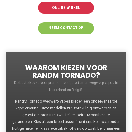
ONLINE WINKEL
NEEM CONTACT OP
VOOR MEER
INFORMATIE
WAAROM KIEZEN VOOR
RANDM TORNADO?
De beste keuze voor premium e-sigaretten en wegwerp vapes in
Nederland en België.
RandM Tornado wegwerp vapes bieden een ongeëvenaarde
vape-ervaring. Onze modellen zijn zorgvuldig ontworpen en
getest om premium kwaliteit en betrouwbaarheid te
garanderen. Kies uit een breed assortiment smaken, waaronder
fruitige mixen en klassieke tabak. Of u nu op zoek bent naar een