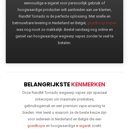
eenvoudige e-sigaret voor persoonlijk gebruik of
hoogwaardige producten wilt aanbieden aan uw klanten,
RandM Tornado is de perfecte oplossing. Met snelle en
betrouwbare levering in Nederland en België,
goedkoop kopen
was nog nooit zo makkelijk. Bestel vandaag nog online en
geniet van hoogwaardige wegwerp vapes zonder te veel te
betalen.
BELANGRIJKSTE
KENMERKEN
Onze RandM Tornado wegwerp vapes zijn speciaal
ontworpen om maximale prestaties,
gebruiksgemak en een premium vape-ervaring te
bieden. Hier leest u waarom ze de beste keuze zijn
voor iedereen in Nederland en België die een
goedkope
en hoogwaardige
e-sigaret
zoekt.