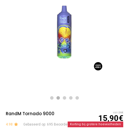
RandM Tornado 9000
van
26€
15,90€
4.98
Gebaseerd op: 695 Beoordelingen
Korting bij grotere hoeveelheden