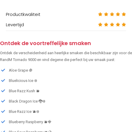
Productkwaliteit
Levertijd
Ontdek de voortreffelijke smaken
Ontdek de verscheidenheid aan heerlijke smaken die beschikbaar zijn voor de
RandM Tornado 9000 en vind degene die perfect bij uw smaak past:
Aloe Grape 🍇
Bluelicious Ice ❄️
Blue Razz Kush 🫐
Black Dragon Ice 🐉❄️
Blue Razz Ice 🫐❄️
Blueberry Raspberry 🫐🍓