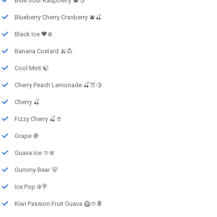
Blue Sour Raspberry 🫐🍋
Blueberry Cherry Cranberry 🫐🍒
Black Ice 🖤❄️
Banana Custard 🍌🍮
Cool Mint 🍃
Cherry Peach Lemonade 🍒🍑🍋
Cherry 🍒
Fizzy Cherry 🍒🥤
Grape 🍇
Guava Ice 🍈❄️
Gummy Bear 🐻
Ice Pop ❄️🍭
Kiwi Passion Fruit Guava 🥝🍈🍍