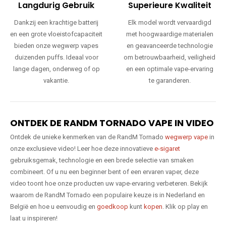
Langdurig Gebruik
Superieure Kwaliteit
Dankzij een krachtige batterij
Elk model wordt vervaardigd
en een grote vloeistofcapaciteit
met hoogwaardige materialen
bieden onze wegwerp vapes
en geavanceerde technologie
duizenden puffs. Ideaal voor
om betrouwbaarheid, veiligheid
lange dagen, onderweg of op
en een optimale vape-ervaring
vakantie.
te garanderen.
ONTDEK DE RANDM TORNADO VAPE IN VIDEO
Ontdek de unieke kenmerken van de RandM Tornado
wegwerp vape
in
onze exclusieve video! Leer hoe deze innovatieve
e-sigaret
gebruiksgemak, technologie en een brede selectie van smaken
combineert. Of u nu een beginner bent of een ervaren vaper, deze
video toont hoe onze producten uw vape-ervaring verbeteren. Bekijk
waarom de RandM Tornado een populaire keuze is in Nederland en
België en hoe u eenvoudig en
goedkoop
kunt
kopen
. Klik op play en
laat u inspireren!