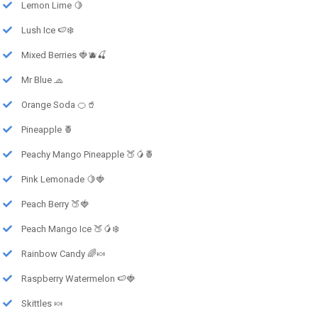
Lemon Lime 🍋
Lush Ice 🍉❄️
Mixed Berries 🍓🫐🍒
Mr Blue 🧢
Orange Soda 🍊🥤
Pineapple 🍍
Peachy Mango Pineapple 🍑🥭🍍
Pink Lemonade 🍋🍓
Peach Berry 🍑🍓
Peach Mango Ice 🍑🥭❄️
Rainbow Candy 🌈🍬
Raspberry Watermelon 🍉🍓
Skittles 🍬